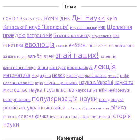
Теми
Дні Науки
ВУММ
Київ
ДНК
COVID-19
SARS-CoV-2
Київський клуб "Еволюція"
Щеплення
РНК
Наукові Пікніки
правдою
астрономія
біологія розвитку
ген
вірусологія
еволюція
генетика
ембріон
епігенетика
епідеміологія
екологія
знай наших!
загиблі вчені
зоологія
жінки в науці
лекція
книги
конкурс
коронавірус
карантинні лекції
математика
мозок
медицина
міфи
молекулярна біологія
мутації
наука в Україні
наука та
наука - це кльово
наземні молюски
наука
мистецтво
наука і суспільство
науковці на війні
нейронауки
популяризація науки
патофізіологія
псевдонаука
фізика
російсько-українська війна
сайт
стовбурові клітини
історія
ядерна фізика
історія медицини
імунна система
фізіологія
науки
Коментарі