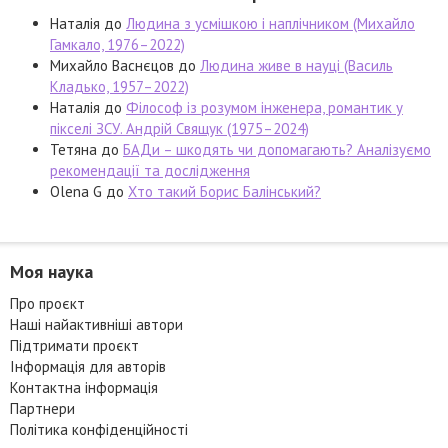
Наталія
до
Людина з усмішкою і наплічником (Михайло
Гамкало, 1976–2022)
Михайло Васнєцов
до
Людина живе в науці (Василь
Кладько, 1957–2022)
Наталія
до
Філософ із розумом інженера, романтик у
пікселі ЗСУ. Андрій Свящук (1975–2024)
Тетяна
до
БАДи – шкодять чи допомагають? Аналізуємо
рекомендації та дослідження
Olena G
до
Хто такий Борис Балінський?
Моя наука
Про проєкт
Наші найактивніші автори
Підтримати проєкт
Інформація для авторів
Контактна інформація
Партнери
Політика конфіденційності