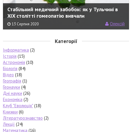
Стабільний медичний забобон: як у Тульчині в
XIX столітті гомеопатію вивчали
Олексій
13 Серпня 2020
Категорії
Інформатика
(2)
Історія
(15)
Астрономія
(10)
Біологія
(84)
Відео
(18)
Географія
(1)
Геонауки
(4)
Дні науки
(26)
Економіка
(2)
Клуб "Еволюція"
(18)
Книжки
(6)
Літературознавство
(2)
Лекції
(24)
Математика
(16)