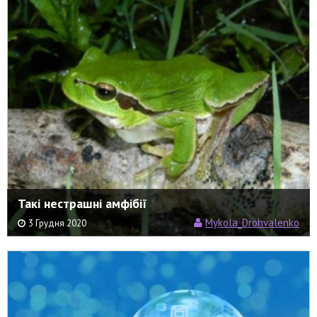
Такі нестрашні амфібії
Mykola_Drohvalenko
3 Грудня 2020