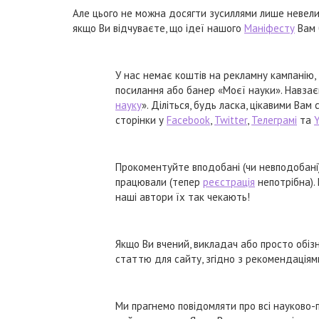
Але цього не можна досягти зусиллями лише невелич
якщо Ви відчуваєте, що ідеї нашого
Маніфесту
Вам 
У нас немає коштів на рекламну кампанію, 
посилання або банер «Моєї науки». Навзає
науку
». Діліться, будь ласка, цікавими Ва
сторінки у
Facebook
,
Twitter
,
Телеграмі
та
Прокоментуйте вподобані (чи невподобані
працювали (тепер
реєстрація
непотрібна). 
наші автори їх так чекають!
Якщо Ви вчений, викладач або просто обіз
статтю для сайту, згідно з рекомендаціям
Ми прагнемо повідомляти про всі науково-поп