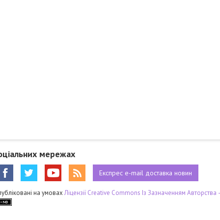
оціальних мережах
Експрес
e-mail
доставка новин
публіковані на умовах
Ліцензії Creative Commons Із Зазначенням Авторства