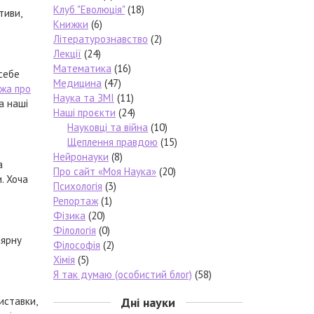
Клуб "Еволюція"
(18)
тиви,
Книжки
(6)
Літературознавство
(2)
Лекції
(24)
Математика
(16)
 себе
Медицина
(47)
жа про
Наука та ЗМІ
(11)
а наші
Наші проєкти
(24)
Науковці та війна
(10)
Щеплення правдою
(15)
Нейронауки
(8)
а
Про сайт «Моя Наука»
(20)
. Хоча
Психологія
(3)
Репортаж
(1)
Фізика
(20)
Філологія
(0)
лярну
Філософія
(2)
Хімія
(5)
Я так думаю (особистий блог)
(58)
виставки,
Дні науки