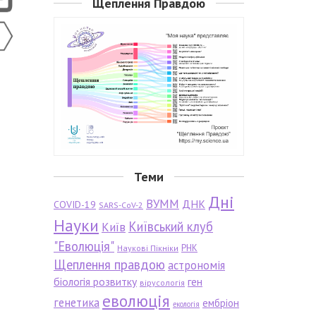
Щеплення Правдою
Теми
Дні
ВУММ
ДНК
COVID-19
SARS-CoV-2
Науки
Київський клуб
Київ
"Еволюція"
РНК
Наукові Пікніки
Щеплення правдою
астрономія
біологія розвитку
ген
вірусологія
еволюція
генетика
ембріон
екологія