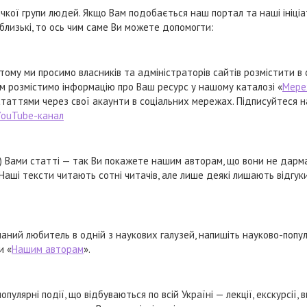
кої групи людей. Якщо Вам подобається наш портал та наші ініціа
близькі, то ось чим саме Ви можете допомогти:
тому ми просимо власників та адміністраторів сайтів розмістити в
м розмістимо інформацію про Ваш ресурс у нашому каталозі «
Мере
м статтями через свої акаунти в соціальних мережах. Підписуйтеся н
YouTube-канал
) Вами статті — так Ви покажете нашим авторам, що вони не дарм
Наші тексти читають сотні читачів, але лише деякі лишають відгуки
наний любитель в одній з наукових галузей, напишіть науково-попу
и «
Нашим авторам
».
улярні події, що відбуваються по всій Україні — лекції, екскурсії, 