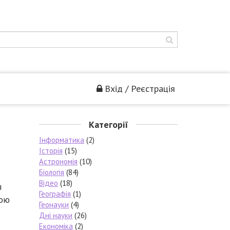
Вхід / Реєстрація
Категорії
Інформатика
(2)
Історія
(15)
Астрономія
(10)
Біологія
(84)
Відео
(18)
я
Географія
(1)
лою
Геонауки
(4)
Дні науки
(26)
Економіка
(2)