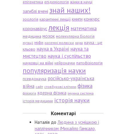
епігенетика
епідеміологія
жінки в науці
знай наших!
загиблі вчені
книги
конкурс
зоологія
карантинні лекції
лекція
математика
коронавірус
мозок
медицина
молекулярна біологія
міфи
наука - це
наземні молюски
мутації
наука
наука в Україні
наука та
кльово
мистецтво
наука і суспільство
науковці на війні
патофізіологія
нейронауки
популяризація науки
російсько-українська
псевдонаука
фізика
війна
сайт
стовбурові клітини
ядерна фізика
імунна система
фізіологія
історія науки
історія медицини
Коментарі
Наталія
до
Людина з усмішкою і
наплічником (Михайло Гамкало,