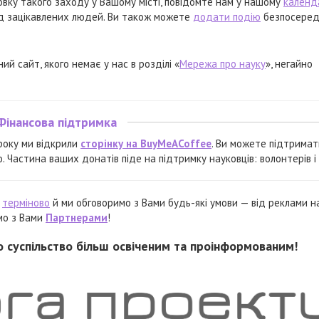
овку такого заходу у Вашому місті, повідомте нам у нашому
календ
д зацікавлених людей. Ви також можете
додати подію
безпосеред
й сайт, якого немає у нас в розділі «
Мережа про науку
», негайно
Фінансова підтримка
 року ми відкрили
сторінку на BuyMeACoffee
. Ви можете підтримат
Частина ваших донатів піде на підтримку науковців: волонтерів і 
с
терміново
й ми обговоримо з Вами будь-які умови — від реклами н
емо з Вами
Партнерами
!
о суспільство більш освіченим та проінформованим!