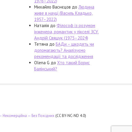
1976–2022)
Михайло Васнєцов
до
Людина
живе в науці (Василь Кладько,
1957–2022)
Наталія
до
Філософ із розумом
інженера, романтик у пікселі ЗСУ.
Андрій Свящук (1975–2024)
Тетяна
до
БАДи – шкодять чи
допомагають? Аналізуємо
рекомендації та дослідження
Olena G
до
Хто такий Борис
Балінський?
 — Некомерційна — Без Похідних
(CC BY-NC-ND 4.0)