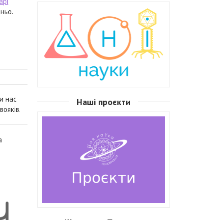
арі
ньо.
и нас
Наші проєкти
вояків.
а