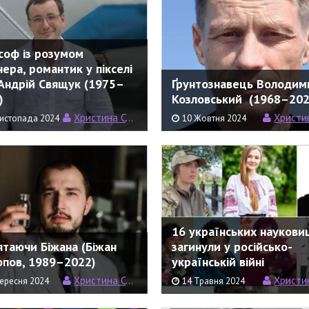
соф із розумом
нера, романтик у пікселі
 Андрій Свящук (1975–
Ґрунтознавець Володим
)
Козловський (1968–202
Христина Семерин
Христина С
Листопада 2024
10 Жовтня 2024
16 українських наукови
ятаючи Біжана (Біжан
загинули у російсько-
пов, 1989–2022)
українській війні
Христина Семерин
Христина С
ересня 2024
14 Травня 2024