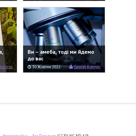
а,
Ви – амеба, тоді ми йдемо
до вас
ozless
Сергій Клемін
30 Жовтня 2022
 — Некомерційна — Без Похідних
(CC BY-NC-ND 4.0)