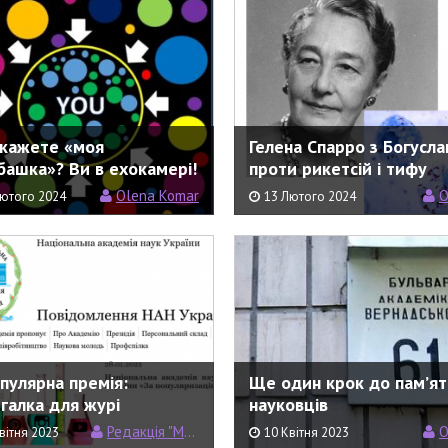
 кажете «моя
Гелена Спарро з Богусла
башка»? Ви в ехокамері!
проти рикетсій і тифу
Olena Komar
О
Лютого 2024
13 Лютого 2024
пулярна премія:
Ще один крок до пам’ят
галка для журі
науковців
Редакція "Моєї Науки"
О
вітня 2023
10 Квітня 2023