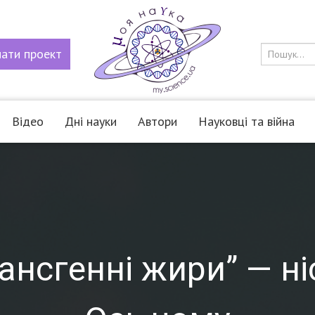
мати
проект
Відео
Дні науки
Автори
Науковці та війна
ансгенні жири” — ні