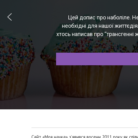
Цей допис про наболіле. Н
необхідні для нашої життєдіял
хтось написав про “трансгенні 
Сайт «Моя наука» з’явився восени 2011 року як спіл