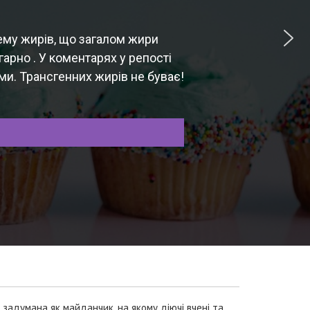
ему жирів, що загалом жири
гарно . У коментарях у репості
ми. Трансгенних жирів не буває!
 задумана як майданчик, на якому діючі вчені та