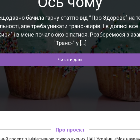
Ось чому
ещодавно бачила гарну статтю від “Про Здорове” на т
ьності, але треба уникати транс-жирів. І в дописі все 
жири” і в мене почало око сіпатися. Розберемося з аза
“Транс-” у […]
Читати далі
Про проект
ьний проект з ініціативною групою вчених НАН України. «Моя наука»