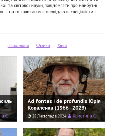
кої та світової науки, повідомляти про майбутні
ок — на їх запитання відповідають спеціалісти з
а
Психологія
Фізика
Хімія
асиль
Ad fontes і de profundis Юрія
Коваленка (1966–2023)
емерин
Христина Семерин
28 Листопада 2024