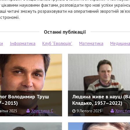
цікавими науковими фактами, розповідати про нові успіхи українсь
. Наші читачі зможуть розраховувати на оперативний зворотній зв’яз
строномії.
Останні публікації
ки
Інформатика
Клуб “Еволюція”
Математика
Медицин
лог Володимир Труш
Людина живе в науці (В
7–2015)
Кладько, 1957–2022)
Христина Семерин
Христина С
вітня 2025
9 Лютого 2025