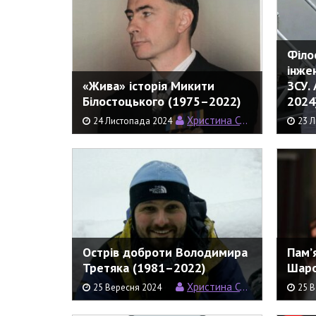
Філо
інже
«Жива» історія Микити
ЗСУ.
Білостоцького (1975–2022)
2024
Христина Семерин
24 Листопада 2024
23 
Острів доброти Володимира
Пам’
Третяка (1981–2022)
Шаро
Христина Семерин
25 Вересня 2024
25 В