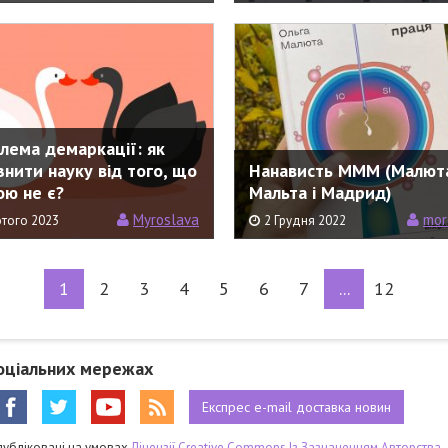
лема демаркації: як
ізнити науку від того, що
Нанависть МММ (Малют
ою не є?
Мальта і Мадрид)
Myroslava
mor
ютого 2023
2 Грудня 2022
1
2
3
4
5
6
7
...
12
оціальних мережах
Експрес
e-mail
доставка новин
публіковані на умовах
Ліцензії Creative Commons Із Зазначенням Авторства