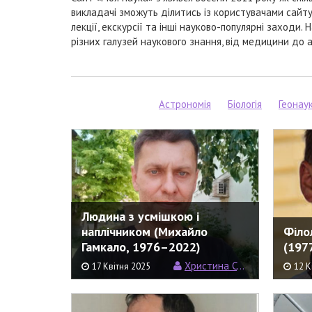
викладачі зможуть ділитись із користувачами сайту 
лекції, екскурсії та інші науково-популярні заходи
різних галузей наукового знання, від медицини до а
Астрономія
Біологія
Геонау
Людина з усмішкою і
наплічником (Михайло
Філо
Гамкало, 1976–2022)
(197
Христина Семерин
17 Квітня 2025
12 К