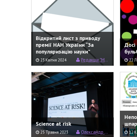
Відкритий лист з приводу
премії НАН України “За
Досі
популяризацію науки”
буль
Редакція "Моєї Науки"
23 Квітня 2024
22 
Непо
Science at risk
шпар
Олександр Рундель
25 Травня 2023
12 К