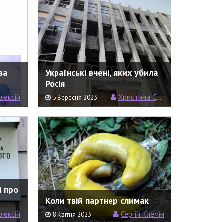
ва
Українські вчені, яких убила
Росія
лексій
Христина Семерин
5 Вересня 2023
і про
Коли твій партнер слимак
лексій
Сергій Клемін
8 Квітня 2023