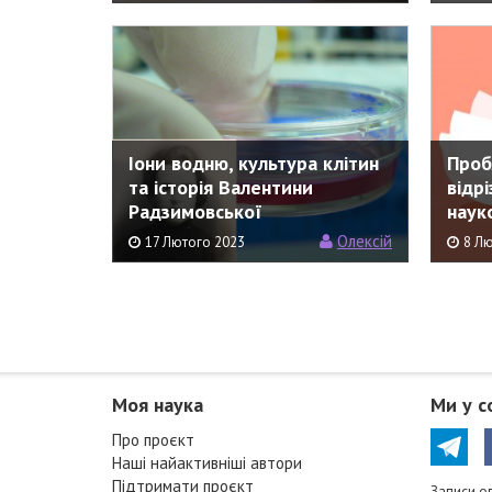
Іони водню, культура клітин
Проб
та історія Валентини
відр
Радзимовської
наук
Олексій
17 Лютого 2023
8 Л
Моя наука
Ми у с
Про проєкт
Наші найактивніші автори
Підтримати проєкт
Записи о