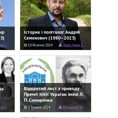
ир
Історик і політолог Андрій
3)
Семенович (1980–2023)
емерин
Христина Семерин
10 Жовтня 2024
ць
Відкритий лист з приводу
Премії НАН України імені Л.
П. Симиренка
емерин
Редакція "Моєї Науки"
5 Травня 2024