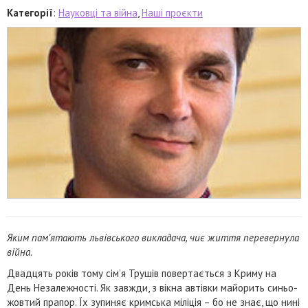
Категорії
:
Науковці та війна
,
Наші проєкти
Яким пам’ятають львівського викладача, чиє життя перевернула
війна
.
Двадцять років тому сім’я Трушів повертається з Криму на
День Незалежності. Як завжди, з вікна автівки майорить синьо-
жовтий прапор. Їх зупиняє кримська міліція – бо не знає, що нині