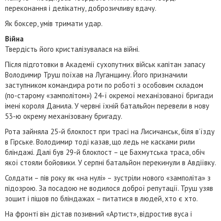
переконання і делікатну, доброзичливу вдачу.
Як боксер, умів тримати удар.
Війна
Твердість його кристалізувалася на війні.
Після підготовки в Академії сухопутних військ капітан запасу
Володимир Труш поїхав на Луганщину. Його призначили
заступником командира роти по роботі з особовим складом
(по-старому «замполітом») 24-ї окремої механізованої бригади
імені короля Данила. У червні їхній батальйон перевели в нову
53-ю окрему механізовану бригаду.
Рота зайняла 25-й блокпост при трасі на Лисичанськ, біля в’їзду
в Гірське. Володимир тоді казав, що ледь не касками рили
бліндажі. Далі був 29-й блокпост – це Бахмутська траса, обіч
якої стояли бойовики. У серпні батальйон перекинули в Авдіївку.
Солдати – пів року як «на нулі» – зустріли нового «замполіта» з
підозрою. За посадою не водилося доброї репутації. Труш узяв
зошит і пішов по бліндажах – питатися в людей, хто є хто.
На фронті він дістав позивний «Артист», відростив вуса і