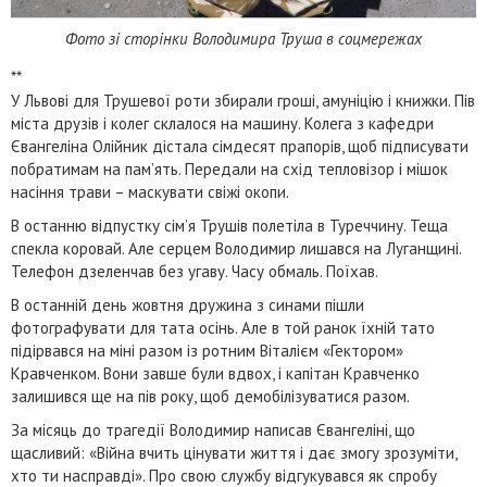
Фото зі сторінки Володимира Труша в соцмережах
**
У Львові для Трушевої роти збирали гроші, амуніцію і книжки. Пів
міста друзів і колег склалося на машину. Колега з кафедри
Євангеліна Олійник дістала сімдесят прапорів, щоб підписувати
побратимам на пам’ять. Передали на схід тепловізор і мішок
насіння трави – маскувати свіжі окопи.
В останню відпустку сім’я Трушів полетіла в Туреччину. Теща
спекла коровай. Але серцем Володимир лишався на Луганщині.
Телефон дзеленчав без угаву. Часу обмаль. Поїхав.
В останній день жовтня дружина з синами пішли
фотографувати для тата осінь. Але в той ранок їхній тато
підірвався на міні разом із ротним Віталієм «Гектором»
Кравченком. Вони завше були вдвох, і капітан Кравченко
залишився ще на пів року, щоб демобілізуватися разом.
За місяць до трагедії Володимир написав Євангеліні, що
щасливий: «Війна вчить цінувати життя і дає змогу зрозуміти,
хто ти насправді». Про свою службу відгукувався як спробу