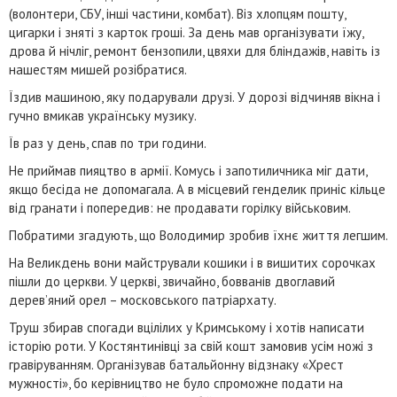
(волонтери, СБУ, інші частини, комбат). Віз хлопцям пошту,
цигарки і зняті з карток гроші. За день мав організувати їжу,
дрова й нічліг, ремонт бензопили, цвяхи для бліндажів, навіть із
нашестям мишей розібратися.
Їздив машиною, яку подарували друзі. У дорозі відчиняв вікна і
гучно вмикав українську музику.
Їв раз у день, спав по три години.
Не приймав пияцтво в армії. Комусь і запотиличника міг дати,
якщо бесіда не допомагала. А в місцевий генделик приніс кільце
від гранати і попередив: не продавати горілку військовим.
Побратими згадують, що Володимир зробив їхнє життя легшим.
На Великдень вони майстрували кошики і в вишитих сорочках
пішли до церкви. У церкві, звичайно, бовванів двоглавий
дерев’яний орел – московського патріархату.
Труш збирав спогади вцілілих у Кримському і хотів написати
історію роти. У Костянтинівці за свій кошт замовив усім ножі з
гравіруванням. Організував батальйонну відзнаку «Хрест
мужності», бо керівництво не було спроможне подати на