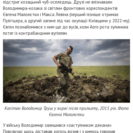
підстриг козацький чуб-оселедець. Друзі не впізнавали
Володимира-козака зі світлин фронтових кореспондентів
Євгена Малолєтки і Макса Левіна (перший пізніше отримає
Пулітцера, а другий загине під час окупації Київщини у 2022-му).
Євген познайомився з ним ще до вусів, коли його рота зупинила
потяг із контрабандним вугіллям.
Капітан Володимир Труш у вирві після прильоту, 2015 рік. Фото
Євгена Малолєтки
У війську Володимир залишився «заступником декана».
Повсякчас щось діставав, когось возив і з кимось говорив