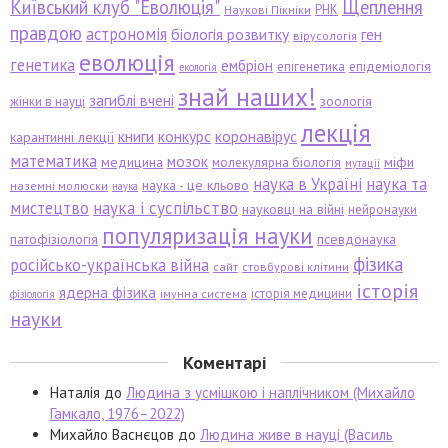
Київський клуб "Еволюція"
Щеплення
РНК
Наукові Пікніки
правдою
астрономія
біологія розвитку
ген
вірусологія
еволюція
генетика
ембріон
епігенетика
епідеміологія
екологія
знай наших!
загиблі вчені
зоологія
жінки в науці
лекція
книги
конкурс
коронавірус
карантинні лекції
математика
мозок
медицина
міфи
молекулярна біологія
мутації
наука в Україні
наука та
наука - це кльово
наземні молюски
наука
мистецтво
наука і суспільство
науковці на війні
нейронауки
популяризація науки
патофізіологія
псевдонаука
фізика
російсько-українська війна
сайт
стовбурові клітини
історія
ядерна фізика
історія медицини
імунна система
фізіологія
науки
Коментарі
Наталія
до
Людина з усмішкою і наплічником (Михайло
Гамкало, 1976–2022)
Михайло Васнєцов
до
Людина живе в науці (Василь