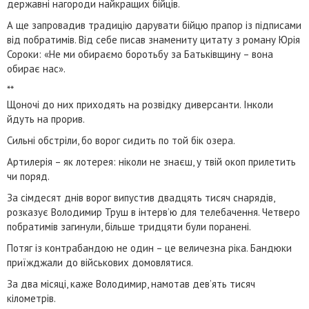
державні нагороди найкращих бійців.
А ще запровадив традицію дарувати бійцю прапор із підписами
від побратимів. Від себе писав знамениту цитату з роману Юрія
Сороки: «Не ми обираємо боротьбу за Батьківщину – вона
обирає нас».
**
Щоночі до них приходять на розвідку диверсанти. Інколи
йдуть на прорив.
Сильні обстріли, бо ворог сидить по той бік озера.
Артилерія – як лотерея: ніколи не знаєш, у твій окоп прилетить
чи поряд.
За сімдесят днів ворог випустив двадцять тисяч снарядів,
розказує Володимир Труш в інтерв’ю для телебачення. Четверо
побратимів загинули, більше тридцяти були поранені.
Потяг із контрабандою не один – це величезна ріка. Бандюки
приїжджали до військових домовлятися.
За два місяці, каже Володимир, намотав дев’ять тисяч
кілометрів.