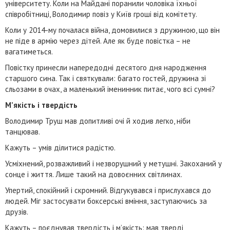
університету. Коли на Майдані поранили чоловіка їхньої
співробітниці, Володимир повіз у Київ гроші від комітету.
Коли у 2014-му почалася війна, домовилися з дружиною, що він
не піде в армію через дітей. Але як буде повістка – не
вагатиметься.
Повістку принесли напередодні десятого дня народження
старшого сина. Так і святкували: багато гостей, дружина зі
сльозами в очах, а маленький іменинник питає, чого всі сумні?
М’якість і твердість
Володимир Труш мав допитливі очі й ходив легко, ніби
танцював.
Кажуть – умів ділитися радістю.
Усміхнений, розважливий і незворушний у метушні. Закоханий у
сонце і життя. Лише такий на довоєнних світлинах.
Упертий, спокійний і скромний. Відгукувався і прислухався до
людей. Міг застосувати боксерські вміння, заступаючись за
друзів.
Кажуть – поєднував твердість і м’якість: мав тверді