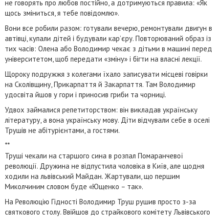
не говорять про любов постійно, а дотримуються правила: «Як
щось зміниться, я тебе повідомлю».
Вони все робили разом: готували вечерю, ремонтували двигун в
автівці, купали дітей і будували кар’єру. Повторюваний образ із
тих часів: Олена або Володимир чекає з дітьми в машині перед
університетом, щоб передати «зміну» і бігти на власні лекції.
Щороку подружжя з колегами їхало записувати місцеві говірки
на Сколівщину, Прикарпаття й Закарпаття. Там Володимир
удосвіта йшов у гори і приносив гриби та чорниці.
Удвох займалися репетиторством: він викладав українську
літературу, а вона українську мову. Діти відчували себе в оселі
Трушів не абітурієнтами, а гостями.
**
Труші чекали на старшого сина в розпал Помаранчевої
революції. Дружина не відпустила чоловіка в Київ, але щодня
ходили на львівський Майдан. Жартували, що першим
Миколчиним словом буде «Ющенко – так».
На Революцію Гідності Володимир Труш рушив просто з-за
святкового столу. Ввійшов до страйкового комітету Львівського