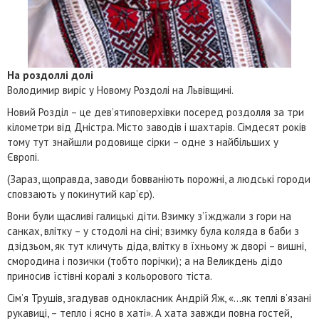
На роздоллі долі
Володимир виріс у Новому Роздолі на Львівщині.
Новий Розділ – це дев’ятиповерхівки посеред роздолля за три
кілометри від Дністра. Місто заводів і шахтарів. Сімдесят років
тому тут знайшли родовище сірки – одне з найбільших у
Європі.
(Зараз, щоправда, заводи бовваніють порожні, а людські городи
сповзають у покинутий кар’єр).
Вони були щасливі галицькі діти. Взимку з’їжджали з гори на
санках, влітку – у стодолі на сіні; взимку була коляда в баби з
дзідзьом, як тут кличуть діда, влітку в їхньому ж дворі – вишні,
смородина і позички (тобто порічки); а на Великдень дідо
приносив їстівні коралі з кольорового тіста.
Сім’я Трушів, згадував однокласник Андрій Яж, «…як теплі в’язані
рукавиці, – тепло і ясно в хаті». А хата завжди повна гостей,