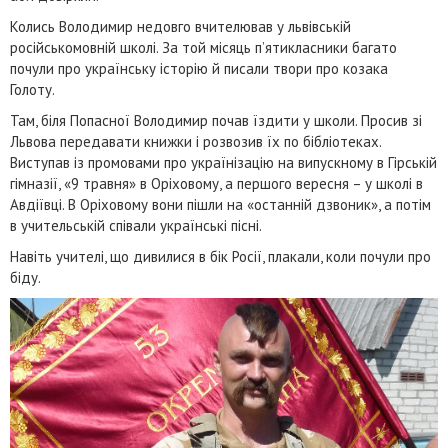
Колись Володимир недовго вчителював у львівській
російськомовній школі. За той місяць п’ятикласники багато
почули про українську історію й писали твори про козака
Голоту.
Там, біля Попасної Володимир почав їздити у школи. Просив зі
Львова передавати книжки і розвозив їх по бібліотеках.
Виступав із промовами про українізацію на випускному в Гірській
гімназії, «9 травня» в Оріховому, а першого вересня – у школі в
Авдіївці. В Оріховому вони пішли на «останній дзвоник», а потім
в учительській співали українські пісні.
Навіть учителі, що дивилися в бік Росії, плакали, коли почули про
біду.