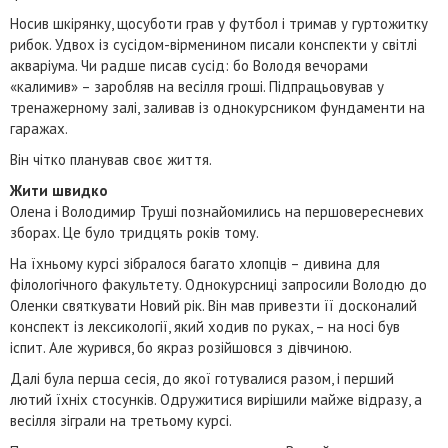
Носив шкірянку, щосуботи грав у футбол і тримав у гуртожитку
рибок. Удвох із сусідом-вірменином писали конспекти у світлі
акваріума. Чи радше писав сусід: бо Володя вечорами
«калимив» – заробляв на весілля гроші. Підпрацьовував у
тренажерному залі, заливав із однокурсником фундаменти на
гаражах.
Він чітко планував своє життя.
Жити швидко
Олена і Володимир Труші познайомились на першовересневих
зборах. Це було тридцять років тому.
На їхньому курсі зібралося багато хлопців – дивина для
філологічного факультету. Однокурсниці запросили Володю до
Оленки святкувати Новий рік. Він мав привезти її досконалий
конспект із лексикології, який ходив по руках, – на носі був
іспит. Але журився, бо якраз розійшовся з дівчиною.
Далі була перша сесія, до якої готувалися разом, і перший
лютий їхніх стосунків. Одружитися вирішили майже відразу, а
весілля зіграли на третьому курсі.