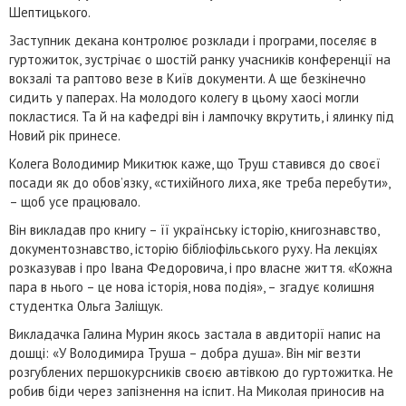
Шептицького.
Заступник декана контролює розклади і програми, поселяє в
гуртожиток, зустрічає о шостій ранку учасників конференції на
вокзалі та раптово везе в Київ документи. А ще безкінечно
сидить у паперах. На молодого колегу в цьому хаосі могли
покластися. Та й на кафедрі він і лампочку вкрутить, і ялинку під
Новий рік принесе.
Колега Володимир Микитюк каже, що Труш ставився до своєї
посади як до обов’язку, «стихійного лиха, яке треба перебути»,
– щоб усе працювало.
Він викладав про книгу – її українську історію, книгознавство,
документознавство, історію бібліофільського руху. На лекціях
розказував і про Івана Федоровича, і про власне життя. «Кожна
пара в нього – це нова історія, нова подія», – згадує колишня
студентка Ольга Заліщук.
Викладачка Галина Мурин якось застала в авдиторії напис на
дошці: «У Володимира Труша – добра душа». Він міг везти
розгублених першокурсників своєю автівкою до гуртожитка. Не
робив біди через запізнення на іспит. На Миколая приносив на