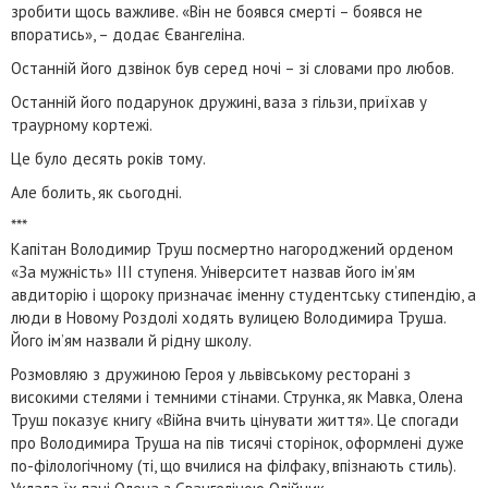
зробити щось важливе. «Він не боявся смерті – боявся не
впоратись», – додає Євангеліна.
Останній його дзвінок був серед ночі – зі словами про любов.
Останній його подарунок дружині, ваза з гільзи, приїхав у
траурному кортежі.
Це було десять років тому.
Але болить, як сьогодні.
***
Капітан Володимир Труш посмертно нагороджений орденом
«За мужність» ІІІ ступеня. Університет назвав його ім’ям
авдиторію і щороку призначає іменну студентську стипендію, а
люди в Новому Роздолі ходять вулицею Володимира Труша.
Його ім’ям назвали й рідну школу.
Розмовляю з дружиною Героя у львівському ресторані з
високими стелями і темними стінами. Струнка, як Мавка, Олена
Труш показує книгу «Війна вчить цінувати життя». Це спогади
про Володимира Труша на пів тисячі сторінок, оформлені дуже
по-філологічному (ті, що вчилися на філфаку, впізнають стиль).