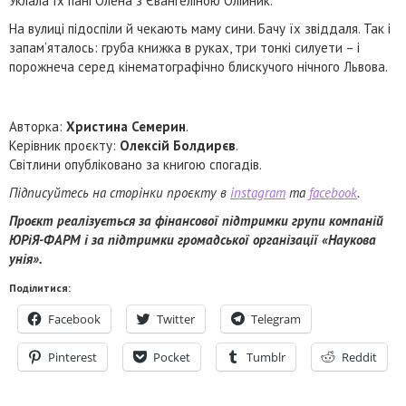
Уклала їх пані Олена з Євангеліною Олійник.
На вулиці підоспіли й чекають маму сини. Бачу їх звіддаля. Так і
запам’яталось: груба книжка в руках, три тонкі силуети – і
порожнеча серед кінематографічно блискучого нічного Львова.
Авторка:
Христина Семерин
.
Керівник проєкту:
Олексій Болдирєв
.
Світлини опубліковано за книгою спогадів.
Підписуйтесь на сторінки проєкту в
instagram
та
facebook
.
Проєкт реалізується за фінансової підтримки групи компаній
ЮРіЯ-ФАРМ і за підтримки громадської організації «Наукова
унія».
Поділитися:
Facebook
Twitter
Telegram
Pinterest
Pocket
Tumblr
Reddit