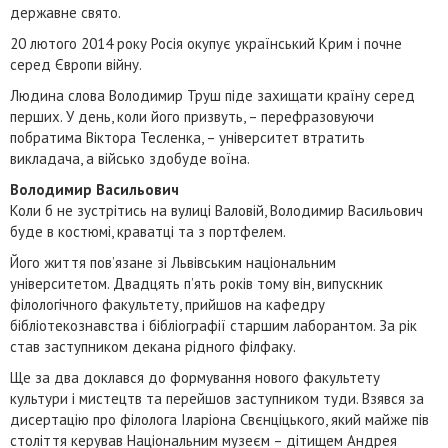
державне свято.
20 лютого 2014 року Росія окупує український Крим і почне
серед Європи війну.
Людина слова Володимир Труш піде захищати країну серед
перших. У день, коли його призвуть, – перефразовуючи
побратима Віктора Тесленка, – університет втратить
викладача, а військо здобуде воїна.
Володимир Васильович
Коли б не зустрітись на вулиці Валовій, Володимир Васильович
буде в костюмі, краватці та з портфелем.
Його життя пов’язане зі Львівським національним
університетом. Двадцять п’ять років тому він, випускник
філологічного факультету, прийшов на кафедру
бібліотекознавства і бібліографії старшим лаборантом. За рік
став заступником декана рідного філфаку.
Ще за два доклався до формування нового факультету
культури і мистецтв та перейшов заступником туди. Взявся за
дисертацію про філолога Іларіона Свєнціцького, який майже пів
століття керував Національним музеєм – дітищем Андрея