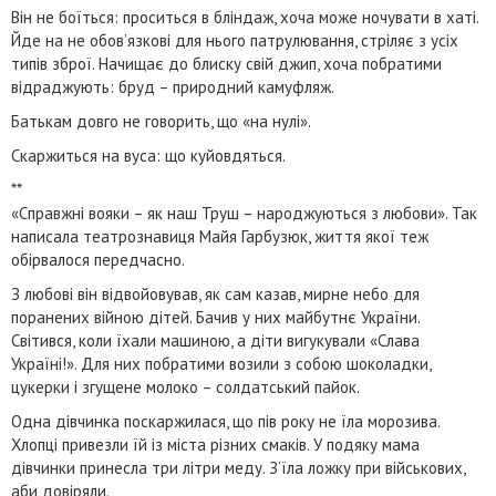
Він не боїться: проситься в бліндаж, хоча може ночувати в хаті.
Йде на не обов’язкові для нього патрулювання, стріляє з усіх
типів зброї. Начищає до блиску свій джип, хоча побратими
відраджують: бруд – природний камуфляж.
Батькам довго не говорить, що «на нулі».
Скаржиться на вуса: що куйовдяться.
**
«Справжні вояки – як наш Труш – народжуються з любови». Так
написала театрознавиця Майя Гарбузюк, життя якої теж
обірвалося передчасно.
З любові він відвойовував, як сам казав, мирне небо для
поранених війною дітей. Бачив у них майбутнє України.
Світився, коли їхали машиною, а діти вигукували «Слава
Україні!». Для них побратими возили з собою шоколадки,
цукерки і згущене молоко – солдатський пайок.
Одна дівчинка поскаржилася, що пів року не їла морозива.
Хлопці привезли їй із міста різних смаків. У подяку мама
дівчинки принесла три літри меду. З’їла ложку при військових,
аби довіряли.