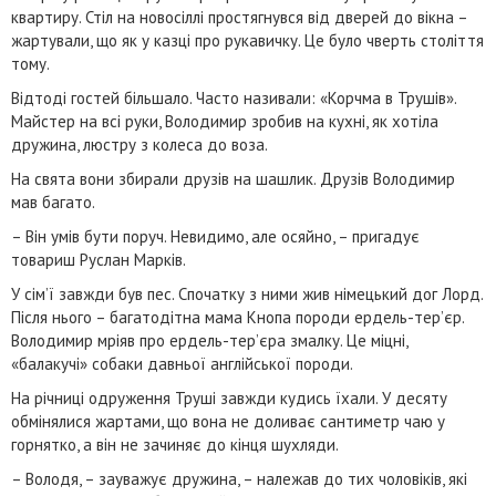
квартиру. Стіл на новосіллі простягнувся від дверей до вікна –
жартували, що як у казці про рукавичку. Це було чверть століття
тому.
Відтоді гостей більшало. Часто називали: «Корчма в Трушів».
Майстер на всі руки, Володимир зробив на кухні, як хотіла
дружина, люстру з колеса до воза.
На свята вони збирали друзів на шашлик. Друзів Володимир
мав багато.
– Він умів бути поруч. Невидимо, але осяйно, – пригадує
товариш Руслан Марків.
У сім’ї завжди був пес. Спочатку з ними жив німецький дог Лорд.
Після нього – багатодітна мама Кнопа породи ердель-тер’єр.
Володимир мріяв про ердель-тер’єра змалку. Це міцні,
«балакучі» собаки давньої англійської породи.
На річниці одруження Труші завжди кудись їхали. У десяту
обмінялися жартами, що вона не доливає сантиметр чаю у
горнятко, а він не зачиняє до кінця шухляди.
– Володя, – зауважує дружина, – належав до тих чоловіків, які