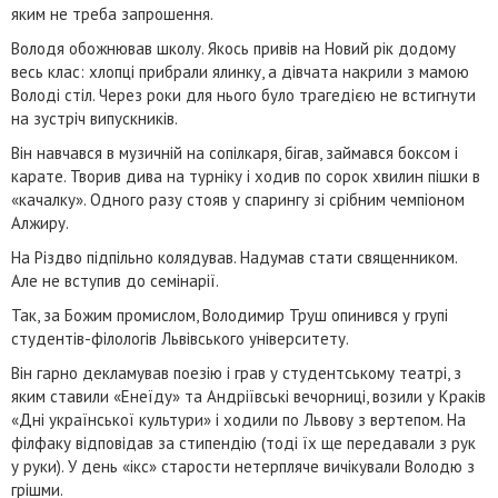
яким не треба запрошення.
Володя обожнював школу. Якось привів на Новий рік додому
весь клас: хлопці прибрали ялинку, а дівчата накрили з мамою
Володі стіл. Через роки для нього було трагедією не встигнути
на зустріч випускників.
Він навчався в музичній на сопілкаря, бігав, займався боксом і
карате. Творив дива на турніку і ходив по сорок хвилин пішки в
«качалку». Одного разу стояв у спарингу зі срібним чемпіоном
Алжиру.
На Різдво підпільно колядував. Надумав стати священником.
Але не вступив до семінарії.
Так, за Божим промислом, Володимир Труш опинився у групі
студентів-філологів Львівського університету.
Він гарно декламував поезію і грав у студентському театрі, з
яким ставили «Енеїду» та Андріївські вечорниці, возили у Краків
«Дні української культури» і ходили по Львову з вертепом. На
філфаку відповідав за стипендію (тоді їх ще передавали з рук
у руки). У день «ікс» старости нетерпляче вичікували Володю з
грішми.