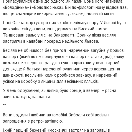
Припасувалися одне до одного, як пазли. Вона його називала
«Володінька» і «Володюсінька». Він по-філологічному відповідав,
що це «надмірне використання суфіксів», і носив їй квіти.
Пані Олена жартує про них як «божевільну» пару. У Львові було
по коліна снігу, а вони, юні, дерлися на Високий замок.
Танцювали вальс у лісі на Закарпатті. Зранку після весілля
застрягли в калабані посеред недільного Львова.
Весілля не обійшлося без пригод: наречений загубив у Кракові
паспорт (який потім повернувся – і паспортів стало два), заяву
подали не з першого разу, по сукню приїхали у «санітарний
день», ще й батька нареченої зупинили через перевищення
швидкості, весільний келих розбився завчасу, а наречений
усівся на коробку з яйцями для весільних пляцків.
У день одруження, 25 липня, було сонце, а ввечері – рясна
злива: кажуть, на щастя.
**
Вони водили і любили автомобілі. Вибрали собі весільні
запрошення з ретро-автівкою.
Їхній перший бежевий «москвич» застряг на заправці в