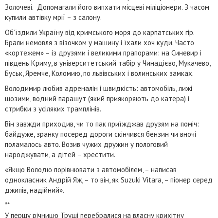
Золочеві. Допомагали його випхати місцеві міліціонери. З часом
купили автівку мрії – з салону.
Об’їздили Україну від кримського моря до карпатських гір.
Брали немовля з візочком у машину і їхали хоч куди. Часто
«кортежем» – із друзями і великими прапорами: на Синевир і
південь Криму, в університетський табір у Чинадієво, Мукачево,
Буськ, Яремче, Коломию, по львівських і волинських замках.
Володимир любив адреналін і швидкість: автомобіль, лижі
щозими, водний парашут (який приякоряють до катера) і
стрибки з усіляких трамплінів.
Він завжди приходив, чи то пак приїжджав друзям на поміч:
байдуже, зранку посеред дороги скінчився бензин чи вночі
поламалось авто. Возив чужих дружин у пологовий
народжувати, а дітей – хрестити.
«Якщо Володю порівнювати з автомобілем, – написав
однокласник Андрій Яж, – то він, як Suzuki Vitara, – піонер серед
джипів, надійний».
**
У першу річницю Труші перебралися на власну крихітну