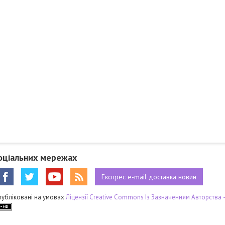
оціальних мережах
Експрес
e-mail
доставка новин
публіковані на умовах
Ліцензії Creative Commons Із Зазначенням Авторства