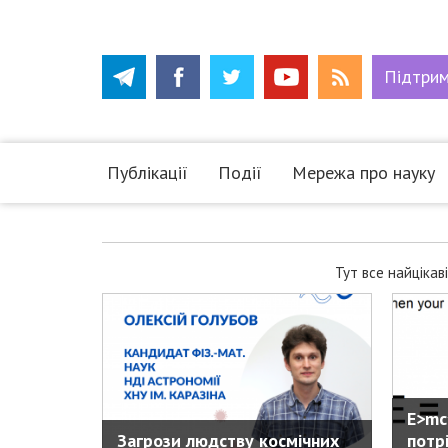
Підтри
Публікації
Події
Мережа про науку
Тут все найцікав
E>mc
Загрози людству космічних
потр