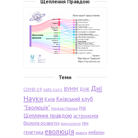
Щеплення Правдою
Теми
Дні
ВУММ
ДНК
COVID-19
SARS-CoV-2
Науки
Київський клуб
Київ
"Еволюція"
РНК
Наукові Пікніки
Щеплення правдою
астрономія
біологія розвитку
ген
вірусологія
еволюція
генетика
ембріон
екологія