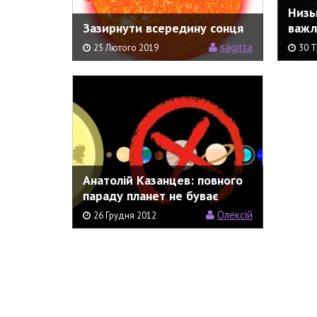
Низь
Зазирнути всередину сонця
важл
sagitta
25 Лютого 2019
30 Т
Анатолій Казанцев: повного
параду планет не буває
Олексій
26 Грудня 2012