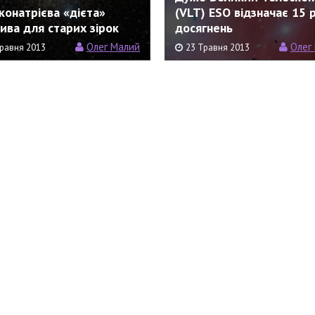
конатрієва «дієта»
(VLT) ESO відзначає 15 
ива для старих зірок
досягнень
Олег Малий
Олег
равня 2013
23 Травня 2013