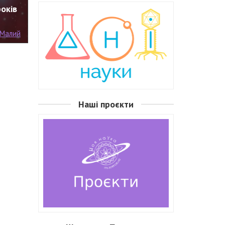
років
 Малий
Наші проєкти