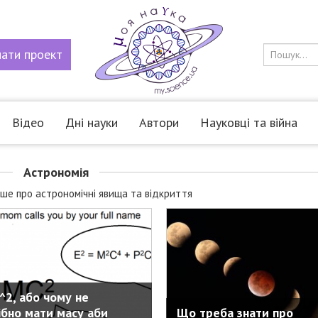
мати
проект
Відео
Дні науки
Автори
Науковці та війна
Астрономія
іше про астрономічні явища та відкриття
^2, або чому не
ібно мати масу аби
Що треба знати про