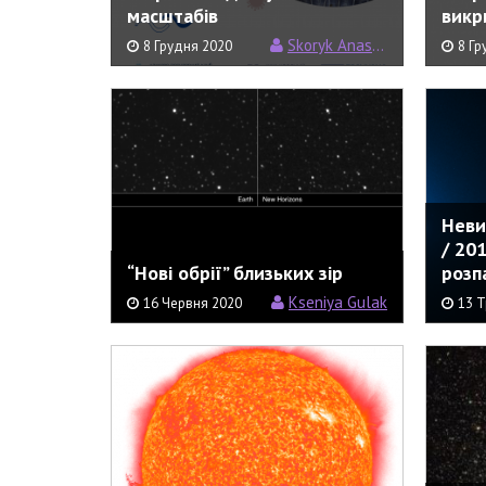
масштабів
викр
Skoryk Anastasia
8 Грудня 2020
8 Гр
Неви
/ 20
“Нові обрії” близьких зір
розп
Kseniya Gulak
16 Червня 2020
13 Т