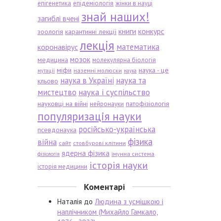
епігенетика
епідеміологія
жінки в науці
знай наших!
загиблі вчені
книги
конкурс
зоологія
карантинні лекції
лекція
математика
коронавірус
мозок
медицина
молекулярна біологія
міфи
наука - це
наземні молюски
мутації
наука
наука в Україні
наука та
кльово
мистецтво
наука і суспільство
науковці на війні
патофізіологія
нейронауки
популяризація науки
російсько-українська
псевдонаука
фізика
війна
сайт
стовбурові клітини
ядерна фізика
імунна система
фізіологія
історія науки
історія медицини
Коментарі
Наталія
до
Людина з усмішкою і
наплічником (Михайло Гамкало,