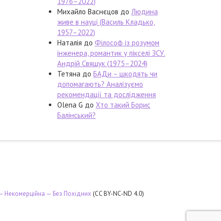
1976–2022)
Михайло Васнєцов
до
Людина
живе в науці (Василь Кладько,
1957–2022)
Наталія
до
Філософ із розумом
інженера, романтик у пікселі ЗСУ.
Андрій Свящук (1975–2024)
Тетяна
до
БАДи – шкодять чи
допомагають? Аналізуємо
рекомендації та дослідження
Olena G
до
Хто такий Борис
Балінський?
 — Некомерційна — Без Похідних
(CC BY-NC-ND 4.0)