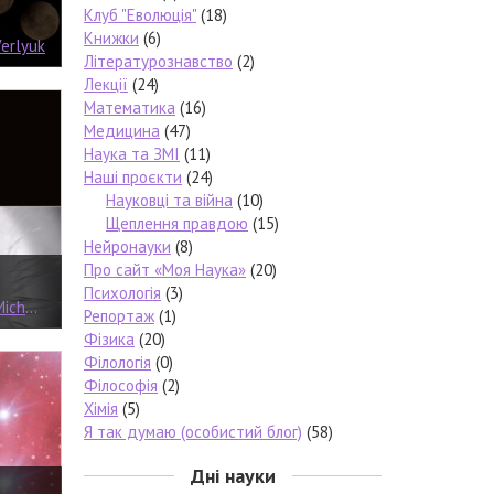
Клуб "Еволюція"
(18)
Книжки
(6)
Verlyuk
Літературознавство
(2)
Лекції
(24)
Математика
(16)
Медицина
(47)
Наука та ЗМІ
(11)
Наші проєкти
(24)
Науковці та війна
(10)
Щеплення правдою
(15)
Нейронауки
(8)
Про сайт «Моя Наука»
(20)
Психологія
(3)
chael
Репортаж
(1)
Фізика
(20)
Філологія
(0)
Філософія
(2)
Хімія
(5)
Я так думаю (особистий блог)
(58)
Дні науки