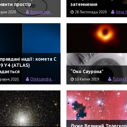
ивити простір
затемнення
Владислав Вертелецький
Irina 
удня 2020
28 Листопада 2020
правдані надії: комета C
19 Y4 (ATLAS)
адається
“Око Саурона”
Oleksandra Ivanova
Tulsky Mi
равня 2020
10 Квітня 2019
Дуже Великий Телескоп