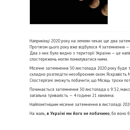
Наприкінці 2020 року на землян чекає ще два затем
Протягом цього року вже відбулося 4 затемнення — 
Два з них було видно з території України — це напівт
спостережень могли помилуватися ними.
Місячне затемнення 30 листопада 2020 року буде та
складно розгледіти неозброєним оком. Яскравість М
Спостерігачі зможуть побачити, що Місяць трохи поте
Починається затемнення 30 листопада о 9:32, максим
загальна тривалість — 4 години 21 хвилина.
Найпомітнішим місячне затемнення в листопаді 2020 
На жаль,
в Україні ми його не побачимо
, бо воно 