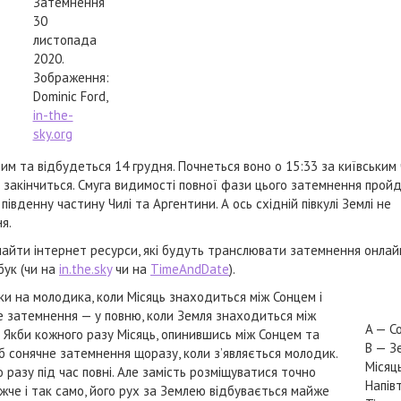
Затемнення
30
листопада
2020.
Зображення:
Dominic Ford,
in-the-
sky.org
 та відбудеться 14 грудня. Почнеться воно о 15:33 за київським 
 закінчиться. Смуга видимості повної фази цього затемнення пройд
вденну частину Чилі та Аргентини. А ось східній півкулі Землі не
я.
йти інтернет ресурси, які будуть транслювати затемнення онлай
бук (чи на
in.the.sky
чи на
TimeAndDate
).
и на молодика, коли Місяць знаходиться між Сонцем і
е затемнення — у повню, коли Земля знаходиться між
A — С
. Якби кожного разу Місяць, опинившись між Сонцем та
B — З
б сонячне затемнення щоразу, коли з’являється молодик.
Місяц
о разу під час повні. Але замість розміщуватися точно
Напівт
че і так само, його рух за Землею відбувається майже