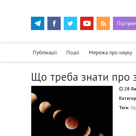
Підтри
Публікації
Події
Мережа про науку
Що треба знати про 
28 Л
Категор
Теги
:
Мі