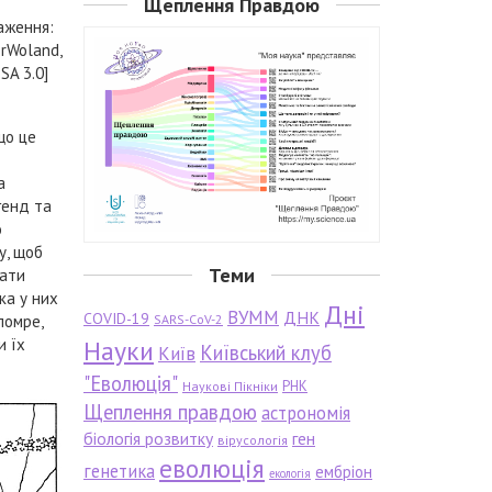
Щеплення Правдою
аження:
rWoland,
SA 3.0]
що це
а
генд та
о
у, щоб
Теми
кати
вка у них
Дні
ВУММ
ДНК
COVID-19
помре,
SARS-CoV-2
и їх
Науки
Київський клуб
Київ
"Еволюція"
РНК
Наукові Пікніки
Щеплення правдою
астрономія
біологія розвитку
ген
вірусологія
еволюція
генетика
ембріон
екологія