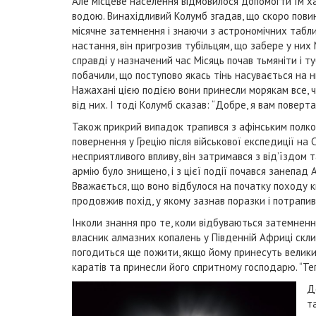
Але місцеве населення відмовилося допомогти їм х
водою. Винахідливий Колумб згадав, що скоро пови
місячне затемнення і знаючи з астрономічних табли
настання, він пригрозив тубільцям, що забере у них М
справді у назначений час Місяць почав тьмяніти і ту
побачили, що поступово якась тінь насувається на н
Нажахані цією подією вони принесли морякам все, чо
від них. І тоді Колумб сказав: “Добре, я вам поверта
Також прикрий випадок трапився з афінським полков
повернення у Грецію після військової експедиції на
несприятливого впливу, він затримався з від’їздом 
армію було знищено, і з цієї події почався занепад А
Вважається, що воно відбулося на початку походу кн
продовжив похід, у якому зазнав поразки і потрапив
Інколи знання про те, коли відбуваються затемненн
власник алмазних копалень у Південній Африці скли
погодиться ще пожити, якщо йому принесуть великий
каратів та принесли його спритному господарю. “Те
Д
т