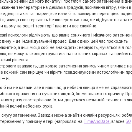
екілька хвилин до його початку і протягом самого затемнення відмі
ниження температури на декілька градусів, посилення вітру, зміни в
оведінці птахів та тварин, все наче б то завмирає перед цією подіє
сі ці явища спостерігають безпосередньо там, де відбувається зат
ри цьому на решті території планети все спокійно.
еякі психологи відмічають, що вплив сонячного і місячного затемнен
юдину – це індивідуальний процес. Для одних цей час проходить
епомітно, а інші місця собі не знаходять: нервують, мучаться від го
олю, не можуть сконцентруватися на поточних справах та прийнят
ажливі рішення.
стрологи вважають, що кожне затемнення якимсь чином впливає на
ле кожний сам вирішує чи вірити псевдонауковим астрологічним пр
 — ні.
о б ми не казали, але в наш час, ці небесні явища вже не справляют
либокого враження на сучасних людей, бо ми знаємо їх причину. Пр
ожного разу спостерігаючи їх, ми дивуємося незмінній точності з я
нній величі небесних рухів.
 в смугу затемнення. Завжди можна знайти онлайн ресурси, які робл
остереження у прямому етері (наприклад на
TimeAndDate
, власне
30