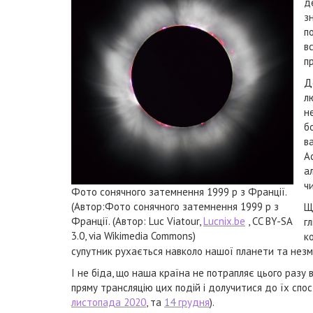
д
з
п
в
п
Д
л
н
б
в
А
а
чи
Фото сонячного затемнення 1999 р з Франції.
(Автор:Фото сонячного затемнення 1999 р з
Щ
Франції. (Автор: Luc Viatour,
Lucnix.be
, CC BY-SA
г
3.0, via Wikimedia Commons)
к
супутник рухається навколо нашої планети та незмі
І не біда, що наша країна не потрапляє цього разу
пряму трансляцію цих подій і долучитися до їх сп
листопада 2020
, та
14 грудня
).