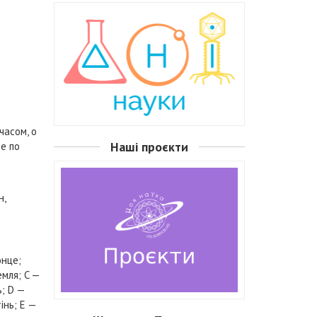
часом, о
Наші проєкти
е по
н,
онце;
емля; C —
ь; D —
інь; E —