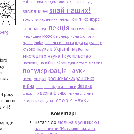
епігенетика
епідеміологія
жінки в науці
знай наших!
загиблі вчені
книги
конкурс
зоологія
карантинні лекції
лекція
математика
коронавірус
berg
мозок
медицина
молекулярна біологія
міфи
наука - це
наземні молюски
мутації
наука
наука в Україні
наука та
кльово
мистецтво
наука і суспільство
його
науковці на війні
патофізіологія
нейронауки
ьку
популяризація науки
я.
російсько-українська
знак і
псевдонаука
фізика
війна
сайт
стовбурові клітини
ядерна фізика
імунна система
фізіологія
74 року
історія науки
але воно
історія медицини
з у 45
Коментарі
Наталія
до
Людина з усмішкою і
природи
наплічником (Михайло Гамкало,
за