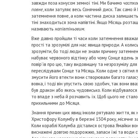
завжди поза конусом земної тіні. Ми бачимо
частко
повне
, коли затуляє весь Сонячний диск. Так само й 
затемнення повне, а коли частина диска залишаєтьс
тіні знаходиться зона напівтіні. Якщо Місяць розташ
називають
напівтіньовим
.
Вже давно пройшли ті часи коли затемнення вважа
прості та зрозумілі для нас явища природи. А коли
зрозуміти, бо тоді люди не знали причину затемнень
набуває червоного відтінку або чому Сонце вдень зни
повір’їв про цю, таку видовищну та незрозумілу для
переслідували Сонце та Місяць. Коли одне з світил
змусити його втекти вони створювали багато галасу,
вовка, і тоді він упустить свою здобич, так вони вва
був дракон або якесь чудовисько. Коли відбувалося 
то впаде з неба й розчавить їх. Щоб цього не сталос
прихильними до Місяця.
Знання причин цих явищ інколи рятувало життя, як
Христофору Колумбу в березні 1504 року, місячне з
Коли кораблі Колумба дісталися острова Ямайки во
виснажені довгою подорожжю, запаси їжі та води ск