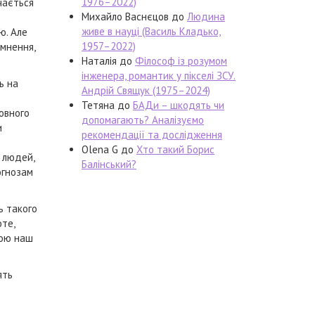
1976–2022)
чається
Михайло Васнєцов
до
Людина
живе в науці (Василь Кладько,
ю. Але
1957–2022)
емнення,
Наталія
до
Філософ із розумом
інженера, романтик у пікселі ЗСУ.
ь на
Андрій Свящук (1975–2024)
Тетяна
до
БАДи – шкодять чи
ловного
допомагають? Аналізуємо
и
рекомендації та дослідження
Olena G
до
Хто такий Борис
 людей,
Балінський?
огнозам
ь такого
оте,
кою наш
ять