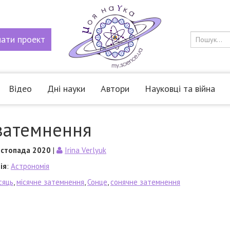
мати
проект
Відео
Дні науки
Автори
Науковці та війна
затемнення
истопада 2020
|
Irina Verlyuk
ія
:
Астрономія
сяць
,
місячне затемнення
,
Сонце
,
сонячне затемнення