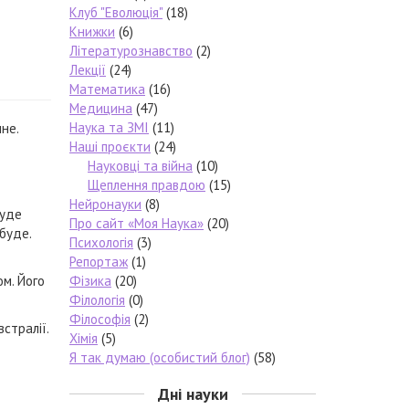
Клуб "Еволюція"
(18)
Книжки
(6)
Літературознавство
(2)
Лекції
(24)
Математика
(16)
Медицина
(47)
Наука та ЗМІ
(11)
не.
Наші проєкти
(24)
Науковці та війна
(10)
Щеплення правдою
(15)
Нейронауки
(8)
буде
Про сайт «Моя Наука»
(20)
буде.
Психологія
(3)
Репортаж
(1)
ом. Його
Фізика
(20)
Філологія
(0)
Філософія
(2)
стралії.
Хімія
(5)
Я так думаю (особистий блог)
(58)
Дні науки