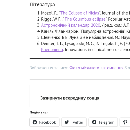
Література
Mozel, P., “
The Eclipse of Nicias
”, Journal of the
Rigge, W. F., “
The Columbus eclipse
”, Popular As
Астрономічний календар 2020
. / ред. кол.: 
Каміль Фламмаріон. “Популярна астрономія”. 
Шевченко, В.В. Луна и ее наблюдения. М.: Наук
Demler, T. L., Lysogorski, M. C., & Trigoboff, E. (2
Phenomena
. Innovations in clinical neuroscienc
Зображення запису:
Фото місячного затемнення
8 ж
Зазирнути всередину сонця
Поділитися:
Facebook
Twitter
Telegram