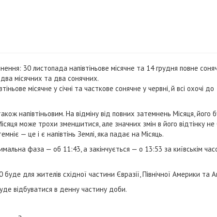
нення: 30 листопада напівтіньове місячне та 14 грудня повне соняч
два місячних та два сонячних.
іньове місячне у січні та часткове сонячне у червні, й всі охочі до
кож напівтіньовим. На відміну від повних затемнень Місяця, його 
ісяця може трохи зменшитися, але значних змін в його відтінку не 
мніє — це і є напівтінь Землі, яка падає на Місяць.
альна фаза — об 11:43, а закінчується — о 13:53 за київськім час
буде для жителів східної частини Євразії, Північної Америки та Ав
буде відбуватися в денну частину доби.