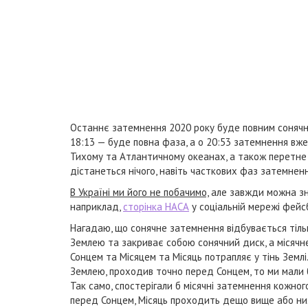
Останнє затемнення 2020 року буде повним сонячним
18:13 — буде повна фаза, а о 20:53 затемнення вже
Тихому та Атлантичному океанах, а також перетне пі
дістанеться нічого, навіть часткових фаз затемненн
В Україні ми його не побачимо,
але завжди можна зна
наприклад,
сторінка НАСА
у соціальній мережі фейс
Нагадаю, що сонячне затемнення відбувається тільк
Землею та закриває собою сонячний диск, а місячн
Сонцем та Місяцем та Місяць потрапляє у тінь Землі
Землею, проходив точно перед Сонцем, то ми мали 
Так само, спостерігали б місячні затемнення кожног
перед Сонцем, Місяць проходить дещо вище або ниж