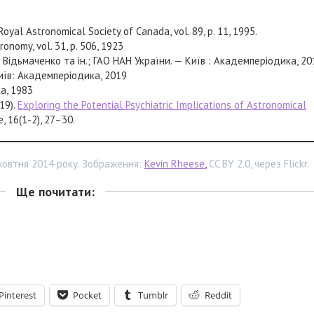
 Royal Astronomical Society of Canada, vol. 89, p. 11, 1995.
tronomy, vol. 31, p. 506, 1923
А.П. Відьмаченко та ін.; ГАО НАН України. — Київ : Академперіодика, 2
Київ: Академперіодика, 2019
а, 1983
019).
Exploring the Potential Psychiatric Implications of Astronomical
e, 16(1-2), 27–30.
овтня 2014 року. Зображення:
Kevin Rheese
,
CC BY 2.0, через Flickr.
Ще почитати:
Pinterest
Pocket
Tumblr
Reddit