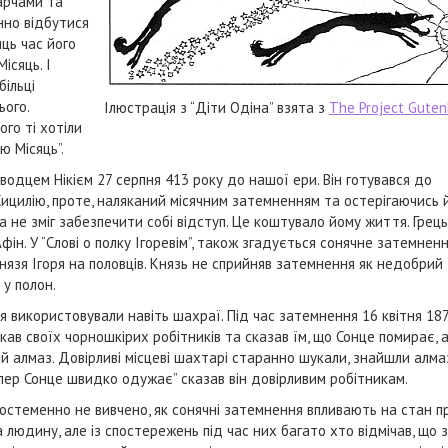
арчами та
нно відбутися
ць час його
ісяць. І
більці
ього.
Ілюстрація з “Діти Одіна” взята з
The Project Guten
го ті хотіли
ю Місяць”.
одцем Нікієм 27 серпня 413 року до нашої ери. Він готувався до
 Сицилію, проте, наляканий місячним затемненням та остерігаючись 
та не зміг забезпечити собі відступ. Це коштувало йому життя. Грец
фін. У “Слові о полку Ігоревім”, також згадується сонячне затемненн
язя Ігоря на половців. Князь не сприйняв затемнення як недобрий 
 у полон.
я використовували навіть шахраї. Під час затемнення 16 квітня 18
кав своїх чорношкірих робітників та сказав їм, що Сонце помирає, 
 алмаз. Довірливі місцеві шахтарі старанно шукали, знайшли алма
пер Сонце швидко одужає” сказав він довірливим робітникам.
остеменно не вивчено, як сонячні затемнення впливають на стан 
а людину, але із спостережень під час них багато хто відмічав, що 