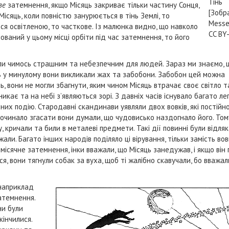
Тінь
ве
затемнення, якщо Місяць закриває тільки частину Сонця,
[Зобр
Місяць, коли повністю занурюється в тінь Землі, то
Messe
я освітленою, то часткове. Із малюнка видно, що навколо
CC BY-
ований у цьому місці орбіти під час затемнення, то його
ли чимось страшним та небезпечним для людей. Зараз ми знаємо, 
сь у минулому вони викликали жах та забобони. Забобон цей можна
, вони не могли збагнути, яким чином Місяць втрачає своє світло т
кає та на небі з’являються зорі. З давніх часів існувало багато ле
 них подію. Стародавні скандинави уявляли двох вовків, які постійн
 починало згасати вони думали, що чудовисько наздогнало його. Том
 кричали та били в металеві предмети. Такі дії повинні були відля
жали. Багато інших народів поділяло ці вірування, тільки замість во
місячне затемнення, інки вважали, що Місяць занедужав, і якщо він 
я, вони тягнули собак за вуха, щоб ті жалібно скавучали, бо вважал
 наприклад
атемнення.
ни були
інчилися.