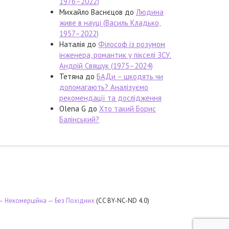
1976–2022)
Михайло Васнєцов
до
Людина
живе в науці (Василь Кладько,
1957–2022)
Наталія
до
Філософ із розумом
інженера, романтик у пікселі ЗСУ.
Андрій Свящук (1975–2024)
Тетяна
до
БАДи – шкодять чи
допомагають? Аналізуємо
рекомендації та дослідження
Olena G
до
Хто такий Борис
Балінський?
 — Некомерційна — Без Похідних
(CC BY-NC-ND 4.0)