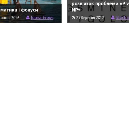
розв’язок проблеми «P v
матика і фокуси
NP»
Ірина Єгорченко
Stocha
Жовтня 2016
25 Вересня 2012