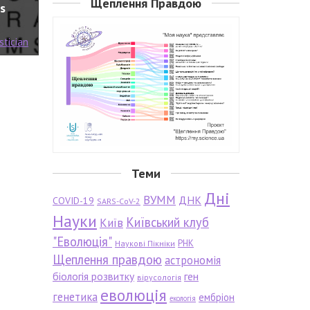
Щеплення Правдою
s
stician
Теми
Дні
ВУММ
ДНК
COVID-19
SARS-CoV-2
Науки
Київський клуб
Київ
"Еволюція"
РНК
Наукові Пікніки
Щеплення правдою
астрономія
біологія розвитку
ген
вірусологія
еволюція
генетика
ембріон
екологія