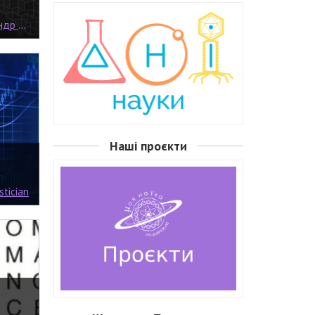
ундель
Наші проєкти
stician