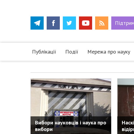
Підтри
Публікації
Події
Мережа про науку
Вибори науковців і наука про
Наск
вибори
віді