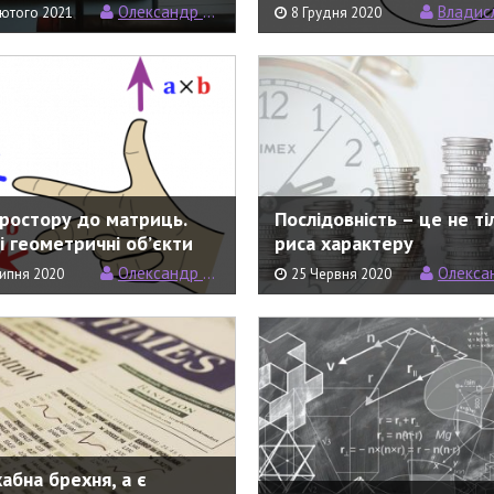
Олександр Рундель
Владислав Верте
Лютого 2021
8 Грудня 2020
простору до матриць.
Послідовність – це не ті
і геометричні об’єкти
риса характеру
Олександр Рундель
Олександр Р
ипня 2020
25 Червня 2020
хабна брехня, а є