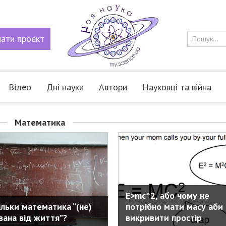
мати
проект
Відео
Дні науки
Автори
Науковці та війна
Математика
E>mc^2, або чому не
ільки математика “(не)
потрібно мати масу аби
рвана від життя”?
викривити простір