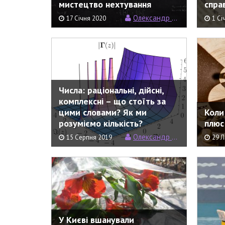
мистецтво нехтування
спра
Олександр Рундель
17 Січня 2020
1 Сі
Числа: раціональні, дійсні,
комплексні – що стоїть за
цими словами? Як ми
Коли
розуміємо кількість?
плюс
Олександр Рундель
15 Серпня 2019
29 Л
У Києві вшанували