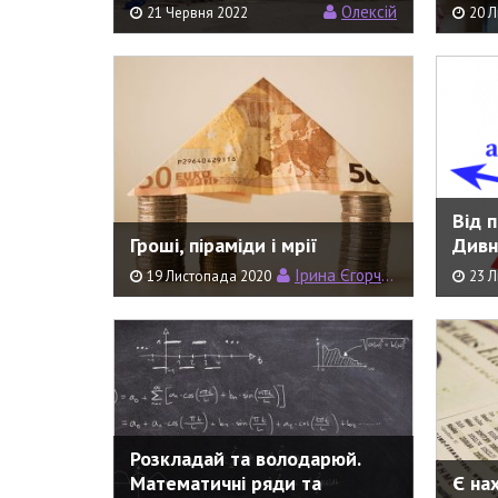
Олексій
21 Червня 2022
20 
Від 
Гроші, піраміди і мрії
Дивн
Ірина Єгорченко
19 Листопада 2020
23 Л
Розкладай та володарюй.
Математичні ряди та
Є на