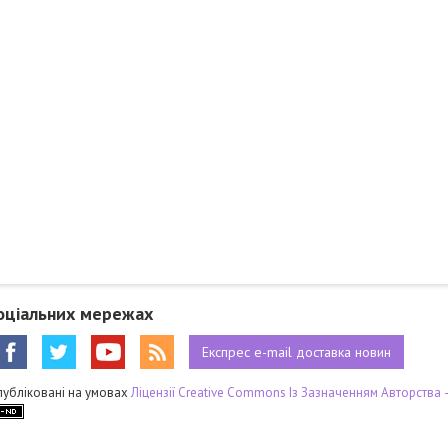
оціальних мережах
Експрес
e-mail
доставка новин
публіковані на умовах
Ліцензії Creative Commons Із Зазначенням Авторства