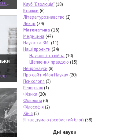
лецький
Клуб "Еволюція"
(18)
Книжки
(6)
Літературознавство
(2)
Лекції
(24)
Математика
(16)
Медицина
(47)
Наука та ЗМІ
(11)
Наші проєкти
(24)
Науковці та війна
(10)
льки
Щеплення правдою
(15)
Нейронауки
(8)
Про сайт «Моя Наука»
(20)
ундель
Психологія
(3)
Репортаж
(1)
Фізика
(20)
Філологія
(0)
Філософія
(2)
Хімія
(5)
Я так думаю (особистий блог)
(58)
Дні науки