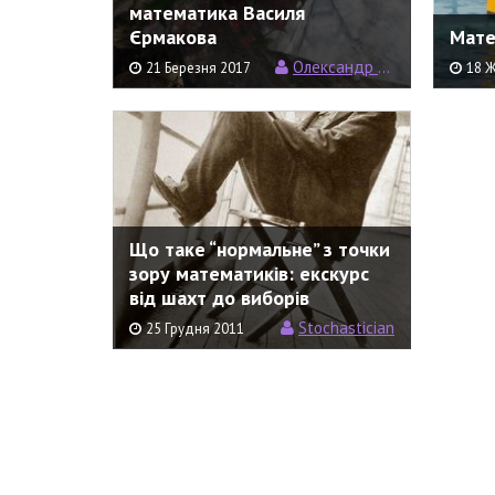
математика Василя
Єрмакова
Мате
Олександр Барановський
21 Березня 2017
18 
Що таке “нормальне” з точки
зору математиків: екскурс
від шахт до виборів
Stochastician
25 Грудня 2011