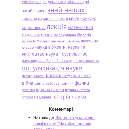
епігенетика
епідеміологія
жінки в науці
знай наших!
загиблі вчені
книги
конкурс
зоологія
карантинні лекції
лекція
математика
коронавірус
мозок
медицина
молекулярна біологія
міфи
наука - це
наземні молюски
мутації
наука
наука в Україні
наука та
кльово
мистецтво
наука і суспільство
науковці на війні
патофізіологія
нейронауки
популяризація науки
російсько-українська
псевдонаука
фізика
війна
сайт
стовбурові клітини
ядерна фізика
імунна система
фізіологія
історія науки
історія медицини
Коментарі
Наталія
до
Людина з усмішкою і
наплічником (Михайло Гамкало,