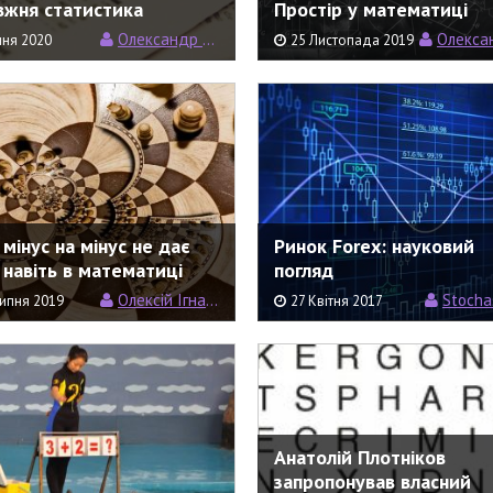
вжня статистика
Простір у математиці
Олександр Рундель
Олександр Р
чня 2020
25 Листопада 2019
 мінус на мінус не дає
Ринок Forex: науковий
 навіть в математиці
погляд
Олексій Ігнатенко
Stocha
ипня 2019
27 Квітня 2017
Анатолій Плотніков
запропонував власний