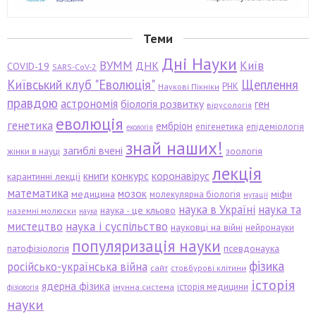
Теми
Дні Науки
ВУММ
Київ
ДНК
COVID-19
SARS-CoV-2
Київський клуб "Еволюція"
Щеплення
РНК
Наукові Пікніки
правдою
астрономія
біологія розвитку
ген
вірусологія
еволюція
генетика
ембріон
епігенетика
епідеміологія
екологія
знай наших!
загиблі вчені
зоологія
жінки в науці
лекція
книги
конкурс
коронавірус
карантинні лекції
математика
мозок
медицина
міфи
молекулярна біологія
мутації
наука в Україні
наука та
наука - це кльово
наземні молюски
наука
мистецтво
наука і суспільство
науковці на війні
нейронауки
популяризація науки
патофізіологія
псевдонаука
фізика
російсько-українська війна
сайт
стовбурові клітини
історія
ядерна фізика
історія медицини
імунна система
фізіологія
науки