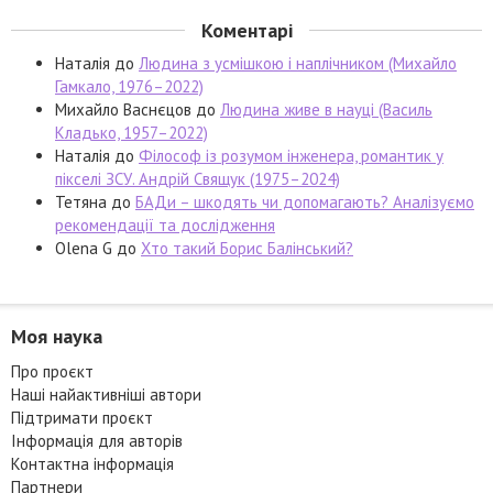
Коментарі
Наталія
до
Людина з усмішкою і наплічником (Михайло
Гамкало, 1976–2022)
Михайло Васнєцов
до
Людина живе в науці (Василь
Кладько, 1957–2022)
Наталія
до
Філософ із розумом інженера, романтик у
пікселі ЗСУ. Андрій Свящук (1975–2024)
Тетяна
до
БАДи – шкодять чи допомагають? Аналізуємо
рекомендації та дослідження
Olena G
до
Хто такий Борис Балінський?
Моя наука
Про проєкт
Наші найактивніші автори
Підтримати проєкт
Інформація для авторів
Контактна інформація
Партнери