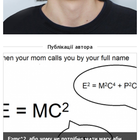
Публікації автора
E>mc^2, або чому не потрібно мати масу аби