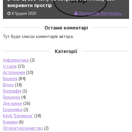
викривити простір
Владислав Вертелецький
8 Грудня 2020
Останні коментарі
Тут буде список коментарів автора.
Категорії
Інформатика
(2)
Історія
(15)
Астрономія
(10)
Біологія
(84)
Відео
(18)
Географія
(1)
Геонауки
(4)
Дні науки
(26)
Економіка
(2)
Клуб "Еволюція"
(18)
Книжки
(6)
Літературознавство
(2)