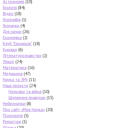
Астрономія
(10)
Біологія
(84)
Відео
(18)
Географія
(1)
Геонауки
(4)
Дні науки
(26)
Економіка
(2)
Клуб "Еволюція"
(18)
Книжки
(6)
Літературознавство
(2)
Лекції
(24)
Математика
(16)
Медицина
(47)
Наука та ЗМІ
(11)
Наші проєкти
(24)
Науковці та війна
(10)
Щеплення правдою
(15)
Нейронауки
(8)
Про сайт «Моя Наука»
(20)
Психологія
(3)
Репортаж
(1)
Фізика
(20)