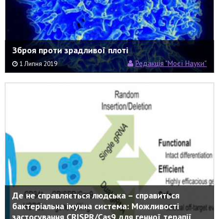
Зброя проти зрадливої плоті
Редакція "Моєї Науки"
1 Липня 2019
Де не справляється людська – справиться
бактеріальна імунна система: Можливості
застосування CRISPR/Cas9 для генної терапії