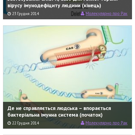
вірусу імунодефіциту людини (кінець)
Молекулярно про Рак
23 Грудня 2014
Де не справляється людська – впорається
бактеріальна імунна система (початок)
Молекулярно про Рак
22 Грудня 2014