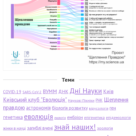
Теми
Дні Науки
ВУММ
Київ
ДНК
COVID-19
SARS-CoV-2
Київський клуб "Еволюція"
Щеплення
РНК
Наукові Пікніки
правдою
астрономія
біологія розвитку
ген
вірусологія
еволюція
генетика
ембріон
епігенетика
епідеміологія
екологія
знай наших!
загиблі вчені
зоологія
жінки в науці