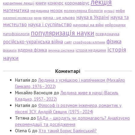
лекція
книги
конкурс
коронавірус
карантинні лекції
математика
мозок
медицина
міфи
молекулярна біологія
мутації
наука в Україні
наука та
наука - це кльово
наземні молюски
наука
мистецтво
наука і суспільство
науковці на війні
нейронауки
популяризація науки
патофізіологія
псевдонаука
фізика
російсько-українська війна
сайт
стовбурові клітини
історія
ядерна фізика
історія медицини
імунна система
фізіологія
науки
Коментарі
Наталія
до
Людина з усмішкою і наплічником (Михайло
Гамкало, 1976–2022)
Михайло Васнєцов
до
Людина живе в науці (Василь
Кладько, 1957–2022)
Наталія
до
Філософ із розумом інженера, романтик у
пікселі ЗСУ. Андрій Свящук (1975–2024)
Тетяна
до
БАДи – шкодять чи допомагають? Аналізуємо
рекомендації та дослідження
Olena G
до
Хто такий Борис Балінський?