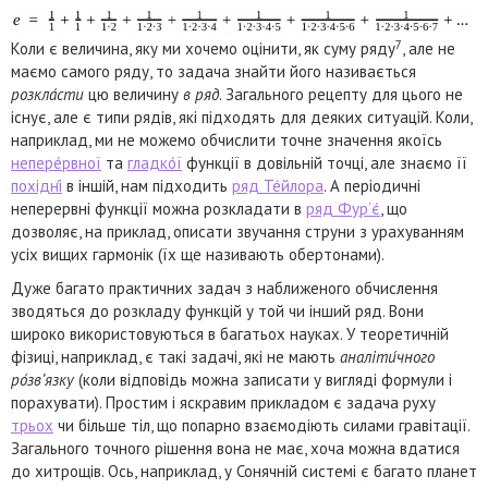
7
Коли є величина, яку ми хочемо оцінити, як суму ряду
, але не
маємо самого ряду, то задача знайти його називається
розкла́сти
цю величину
в ряд
. Загального рецепту для цього не
існує, але є типи рядів, які підходять для деяких ситуацій. Коли,
наприклад, ми не можемо обчислити точне значення якоїсь
непере́рвної
та
гладко́ї
функції в довільній точці, але знаємо її
похідні́
в іншій, нам підходить
ряд Те́йлора
. А періодичні
неперервні функції можна розкладати в
ряд Фур’є́
, що
дозволяє, на приклад, описати звучання струни з урахуванням
усіх вищих гармонік (їх ще називають обертонами).
Дуже багато практичних задач з наближеного обчислення
зводяться до розкладу функцій у той чи інший ряд. Вони
широко використовуються в багатьох науках. У теоретичній
фізиці, наприклад, є такі задачі, які не мають
аналіти́чного
ро́зв’язку
(коли відповідь можна записати у вигляді формули і
порахувати). Простим і яскравим прикладом є задача руху
трьох
чи більше тіл, що попарно взаємодіють силами гравітації.
Загального точного рішення вона не має, хоча можна вдатися
до хитрощів. Ось, наприклад, у Сонячній системі є багато планет