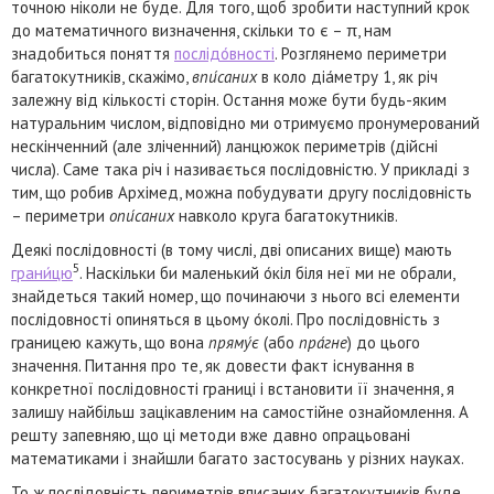
точною ніколи не буде. Для того, щоб зробити наступний крок
до математичного визначення, скільки то є – π, нам
знадобиться поняття
послідо́вності
. Розглянемо периметри
багатокутників, скажімо,
впи́саних
в коло діа́метру 1, як річ
залежну від кількості сторін. Остання може бути будь-яким
натуральним числом, відповідно ми отримуємо пронумерований
нескінченний (але зліченний) ланцюжок периметрів (дійсні
числа). Саме така річ і називається послідовністю. У прикладі з
тим, що робив Архімед, можна побудувати другу послідовність
– периметри
опи́саних
навколо круга багатокутників.
Деякі послідовності (в тому числі, дві описаних вище) мають
5
грани́цю
. Наскільки би маленький о́кіл біля неї ми не обрали,
знайдеться такий номер, що починаючи з нього всі елементи
послідовності опиняться в цьому о́колі. Про послідовність з
границею кажуть, що вона
пряму́є
(або
пра́гне
) до цього
значення. Питання про те, як довести факт існування в
конкретної послідовності границі і встановити її значення, я
залишу найбільш зацікавленим на самостійне ознайомлення. А
решту запевняю, що ці методи вже давно опрацьовані
математиками і знайшли багато застосувань у різних науках.
То ж послідовність периметрів вписаних багатокутників буде