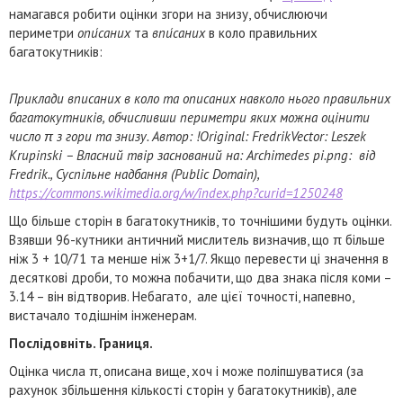
намагався робити оцінки згори на знизу, обчислюючи
периметри
опи́саних
та
впи́саних
в коло правильних
багатокутників:
Приклади вписаних в коло та описаних навколо нього правильних
багатокутників, обчисливши периметри яких можна оцінити
число π з гори та знизу. Автор: !Original: FredrikVector: Leszek
Krupinski – Власний твір заснований на: Archimedes pi.png: від
Fredrik., Суспільне надбання (Public Domain),
https://commons.wikimedia.org/w/index.php?curid=1250248
Що більше сторін в багатокутників, то точнішими будуть оцінки.
Взявши 96-кутники античний мислитель визначив, що π більше
ніж 3 + 10/71 та менше ніж 3+1/7. Якщо перевести ці значення в
десяткові дроби, то можна побачити, що два знака після коми –
3.14 – він відтворив. Небагато, але цієї точності, напевно,
вистачало тодішнім інженерам.
Послідовніть. Границя.
Оцінка числа π, описана вище, хоч і може поліпшуватися (за
рахунок збільшення кількості сторін у багатокутників), але