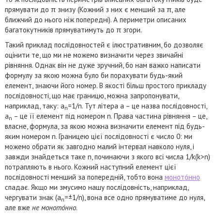
прямувати до π знизу (Кожний з них є менший за π, але
ближчий до нього ніж попередні). А периметри описаних
багатокутників прямуватимуть до π згори.
Такий приклад послідовностей є ілюстративним, бо дозволяє
оцінити те, що ми не можемо визначити через звичайні
рівняння. Однак він не дуже зручний, бо нам важко написати
формулу за якою можна було би порахувати будь-який
елемент, знаючи його номер. В якості більш простого прикладу
послідовності, що має границю, можна запропонувати,
наприклад, таку: a
=1/n. Тут літера a – це назва послідовності,
n
a
– це її елемент під номером n. Права частина рівняння – це,
n
власне, формула, за якою можна визначити елемент під будь-
яким номером n. Границею цієї послідовності є число 0: ми
можемо обрати як завгодно малий інтервал навколо нуля, і
завжди знайдеться таке n, починаючи з якого всі числа 1/k(k>n)
потрапляють в нього. Кожний наступний елемент цієї
послідовності менший за попередній, тобто вона
моното́нно
спадає. Якщо ми змусимо нашу послідовність, наприклад,
чергувати знак (a
=±1/n), вона все одно прямуватиме до нуля,
n
але вже
не моното́нно
.