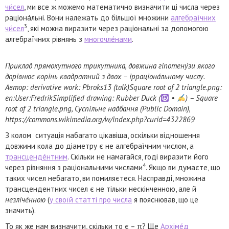
чи́сел
, ми все ж можемо математично визначити ці числа через
раціона́льні. Вони належать до більшої множини
алгебраї́чних
3
чи́сел
, які можна виразити через раціональні за допомогою
алгебраїчних рівнянь з
многочле́нами
.
Приклад прямокутного трикутника, довжина гіпотену́зи якого
дорівнює корінь квадратний з двох – ірраціона́льному числу.
Автор: derivative work: Pbroks13 (talk)Square root of 2 triangle.png:
en:User:FredrikSimplified drawing: Rubber Duck (
•
) – Square
root of 2 triangle.png, Суспільне надбання (Public Domain),
https://commons.wikimedia.org/w/index.php?curid=4322869
З колом ситуація набагато цікавіша, оскільки відношення
довжини кола до діаметру є не алгебраїчним числом, а
трансценде́нтним
. Скільки не намагайся, годі виразити його
4
через рівняння з раціональними числами
. Якщо ви думаєте, що
таких чисел небагато, ви помиляєтеся. Насправді, множина
трансцендентних чисел є не тільки нескінченною, але й
незліче́нною
(
у своїй статті про числа
я пояснював, що це
значить).
То як же нам визначити, скільки то є – π? Ще
Архіме́д