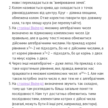
мови і перекладається як “вимірювання землі”.
Колом називається крива, що складається з точок
рівновіддалених від центру. Круг – ділянка площини,
обмежена колом. Отже коректно говорити про довжину
кола, та про площу круга (не переплутайте).
На
сторінці Вікіпедії
множину алгебраїчних чисел
визначено як підмножину комплексних чисел. Це
правильно, але в цьому тексті можна обмежитися
дійсними алгебраїчними числами. На приклад корені
2
рівняння x
=-2 не підходять, бо не є дійсними числами, а
2
от корені рівняння x
=2 – підходять, бо це корінь з двох
та мінус корінь з двох.
Через інші неалгебраїчні – дуже легко. На приклад є ось
таке коротеньке рівняння, яке, правда, вимагає нас
iπ
працювати в множині комплексних чисел: e
=-1. Але нам
також потрібно знати число e, яке теж не є алгебраїчним.
На
сторінці Вікіпедії
визначення звучить так складно,
тому що там розглядають більш загальне поняття
послідовності. Нам тут достатньо обмежитись тими
послідовностями, елементами котрих є дійсні числа
(взагалі, можуть бути й інші речі, наприклад, вектори).