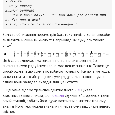
- Чверть
.
- Одну восьму. 
Бармен зупиняє: 
- 
Знаю я ваші фокуси. Ось вам ваші два бокали пив
а. Хто платитиме?
-
 Той, хто стоїть точно посередині!
Замість обчислення периметрів багатокутників є легші способи
визначити й оцінити число π. Наприклад, як суму ось такого
6
ряду
:
Це буде водночас і математично точне визначення, бо
значення суми ряду існує і воно має певне значення. Також це
спосіб оцінити цю суму з потрібною точністю. Існують методи,
як визначити похибку оцінки суми ряду за частковою сумою,
однак вони занадто складні для цієї статті.
Є ще одне відоме трансцендентне число –
e
. Цікава
x
властивість цього числа, що
похідна́
функції e
дорівнює такій
самій функції, робить його дуже важливим в математичному
аналізі. Його теж можна визначити через суму ряду (але іншого,
звісно):