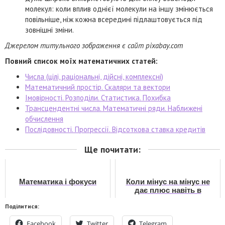
молекул: коли вплив однієї молекули на іншу змінюється
повільніше, ніж кожна всередині підлаштовується під
зовнішні зміни.
Джерелом титульного зображення є сайт pixabay.com
Повний список моїх математичних статей:
Числа (цілі, раціональні, дійсні, комплексні)
Математичний простір. Скаляри та вектори
Імовірності. Розподіли. Статистика. Похибка
Трансцендентні числа. Математичні ряди. Наближені
обчислення
Послідовності. Прогрессії. Відсоткова ставка кредитів
Ще почитати:
Математика і фокуси
Коли мінус на мінус не
дає плюс навіть в
математиці
Поділитися:
Facebook
Twitter
Telegram