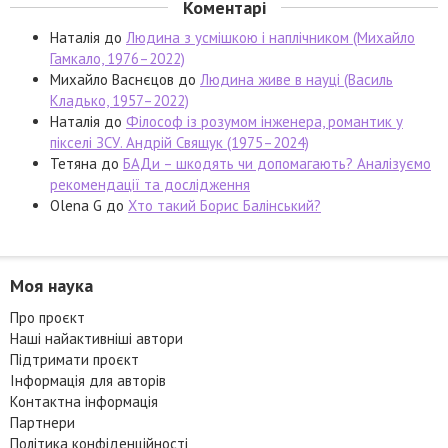
Коментарі
Наталія
до
Людина з усмішкою і наплічником (Михайло
Гамкало, 1976–2022)
Михайло Васнєцов
до
Людина живе в науці (Василь
Кладько, 1957–2022)
Наталія
до
Філософ із розумом інженера, романтик у
пікселі ЗСУ. Андрій Свящук (1975–2024)
Тетяна
до
БАДи – шкодять чи допомагають? Аналізуємо
рекомендації та дослідження
Olena G
до
Хто такий Борис Балінський?
Моя наука
Про проєкт
Наші найактивніші автори
Підтримати проєкт
Інформація для авторів
Контактна інформація
Партнери
Політика конфіденційності