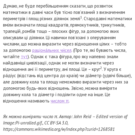
Думаю, не буде перебільшенням сказати, що розвиток
математики в давні часи був тісно пов’язаний з визначенням
1
периметрів і площ різних ділянок землі
. Стародавні математики
вміли визначати площі квадратів, прямокутників, трикутників,
трапецій, ромбів тощо – плоских фігур, за допомогою яких
описували ці ділянки. Ці навички пов’язані з оперуванням
числами, що можна виразити через відношення цілих – тобто
за допомогою
раціона́льних чи́сел
. (Про те, які бувають числа,
читайте
тут
). Однак є така фігура, про яку напевно знали
найдавніші цивілізації, однак не могли визначити через
2
відношення ані її периметру, ані площі. Це – круг
. У круга є
ра́діус (відстань від центра до країв) чи діа́метр (удвічі більше),
але довжину кола та площу неможливо виразити через них за
допомогою будь-яких відношень. Звісно, можна виміряти
довжину кола та діаметр і поділити одне на інше. Це
відношення називають
числом π
.
Як можна виміряти число π. Автор: John Reid – Edited version of
Image:Pi-unrolled.gif., CC BY-SA 3.0,
https://commons.wikimedia.org/w/index.php?curid=1268581