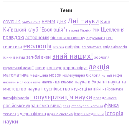
Теми
Дні Науки
ВУММ
Київ
ДНК
COVID-19
SARS-CoV-2
Київський клуб "Еволюція"
Щеплення
РНК
Наукові Пікніки
правдою
астрономія
біологія розвитку
ген
вірусологія
еволюція
генетика
ембріон
епігенетика
епідеміологія
екологія
знай наших!
загиблі вчені
зоологія
жінки в науці
лекція
книги
конкурс
коронавірус
карантинні лекції
математика
мозок
медицина
міфи
молекулярна біологія
мутації
наука в Україні
наука та
наука - це кльово
наземні молюски
наука
мистецтво
наука і суспільство
науковці на війні
нейронауки
популяризація науки
патофізіологія
псевдонаука
фізика
російсько-українська війна
сайт
стовбурові клітини
історія
ядерна фізика
історія медицини
імунна система
фізіологія
науки