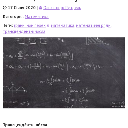
17 Січня 2020
|
Олександр Рундель
Категорія
:
Математика
Теги
:
граничний перехід
,
математика
,
математичні ряди
,
трансцендентні числа
Трансценде́нтні чи́сла