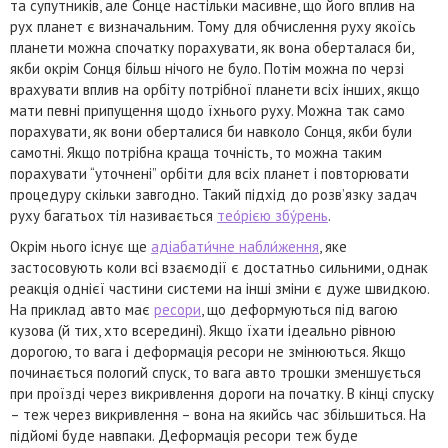
та супутників, але Сонце настільки масивне, що його вплив на
рух планет є визначальним. Тому для обчислення руху якоїсь
планети можна спочатку порахувати, як вона оберталася би,
якби окрім Сонця більш нічого не було. Потім можна по черзі
врахувати вплив на орбіту потрібної планети всіх інших, якщо
мати певні припущення щодо їхнього руху. Можна так само
порахувати, як вони оберталися би навколо Сонця, якби були
самотні. Якщо потрібна краща точність, то можна таким
порахувати “уточнені” орбіти для всіх планет і повторювати
процедуру скільки завгодно. Такий підхід до розв’язку задач
руху багатьох тіл називається
тео́рією збу́рень
.
Окрім нього існує ще
адіабати́чне набли́ження
, яке
застосовують коли всі взаємодії є достатньо сильними, однак
реакція однієї частини системи на інші зміни є дуже швидкою.
На приклад авто має
ресори
, що деформуються під вагою
кузова (й тих, хто всередині). Якщо їхати ідеально рівною
дорогою, то вага і деформація ресори не змінюються. Якщо
починається пологий спуск, то вага авто трошки зменшується
при проїзді через викривлення дороги на початку. В кінці спуску
– теж через викривлення – вона на якийсь час збільшиться. На
підйомі буде навпаки. Деформація ресори теж буде