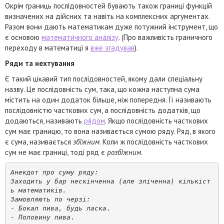
Окрім границь послідовностей бувають також границі функцій
визначених на дійсних та навіть на комплексних аргументах.
Разом вони дають математикам дуже потужний інструмент, що
є основою
математи́чного ана́лізу
. (Про важливість граничного
переходу в математиці я
вже згадував
).
Ряди та нехтування
Є такий цікавий тип послідовностей, якому дали спеціальну
назву. Це послідовність сум, така, що кожна наступна сума
містить на один додаток більше, ніж попередня. Її називають
послідовністю часткових сум, а послідовність додатків, що
додаються, називають
ря́дом
. Якщо послідовність часткових
сум має границю, то вона називається сумою ряду. Ряд, в якого
є сума, називається
збі́жним
. Коли ж послідовність часткових
сум не має границі, тоді ряд є
розбі́жним
.
Анекдот про суму ряду: 
Заходить у бар нескінченна (але зліченна) кількіст
ь математиків. 
Замовляють по черзі:
-
 Бокал пива, будь ласка
.
- Половину пива
.