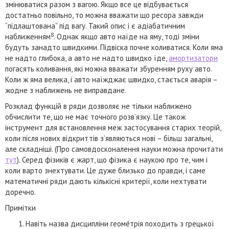
змінюватися разом з вагою. Якщо все це відбувається
достатньо повільно, то можна вважати що ресора завжди
“підлаштована” під вагу. Такий опис і є адіабатичним
8
наближенням
. Однак якщо авто наїде на яму, тоді зміни
будуть занадто швидкими. Підвіска почне коливатися. Коли яма
не надто глибока, а авто не надто швидко їде,
амортизатори
погасять коливання, які можна вважати збуренням руху авто.
Коли ж яма велика, і авто наїжджає швидко, стається аварія –
жодне з наближень не виправдане.
Розклад функцій в ряди дозволяє не тільки наближено
обчислити те, що не має точного розв’язку. Це також
інструмент для встановлення меж застосування старих теорій,
коли після нових відкриттів з’являються нові – більш загальні,
але складніші. (Про самовдосконалення науки можна прочитати
тут
). Серед фізиків є жарт, що фізика є наукою про те, чим і
коли варто знехтувати. Це дуже близько до правди, і саме
математичні ряди дають кількісні критерії, коли нехтувати
доречно.
Примітки
Навіть назва дисципліни геоме́трія походить з грецької