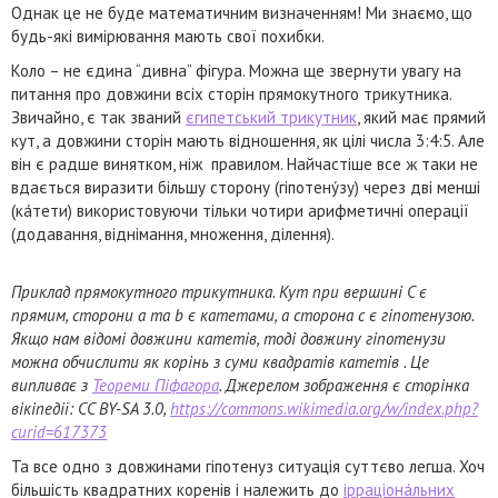
Однак це не буде математичним визначенням! Ми знаємо, що
будь-які вимірювання мають свої похибки.
Коло – не єдина “дивна” фігура. Можна ще звернути увагу на
питання про довжини всіх сторін прямокутного трикутника.
Звичайно, є так званий
єгипетський трикутник
, який має прямий
кут, а довжини сторін мають відношення, як цілі числа 3:4:5. Але
він є радше винятком, ніж правилом. Найчастіше все ж таки не
вдається виразити більшу сторону (гіпотену́зу) через дві менші
(ка́тети) використовуючи тільки чотири арифметичні операції
(додавання, віднімання, множення, ділення).
Приклад прямокутного трикутника. Кут при вершині C є
прямим, сторони a та b є катетами, а сторона c є гіпотенузою.
Якщо нам відомі довжини катетів, тоді довжину гіпотенузи
можна обчислити як корінь з суми квадратів катетів . Це
випливає з
Теореми Піфагора
. Джерелом зображення є сторінка
вікіпедії: CC BY-SA 3.0,
https://commons.wikimedia.org/w/index.php?
curid=617373
Та все одно з довжинами гіпотенуз ситуація суттєво легша. Хоч
більшість квадратних коренів і належить до
ірраціона́льних