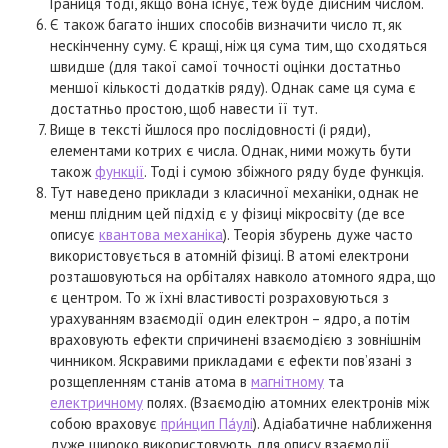
Границя тоді, якщо вона існує, теж буде дійсним числом.
Є також багато інших способів визначити число π, як
нескінченну суму. Є кращі, ніж ця сума тим, що сходяться
швидше (для такої самої точності оцінки достатньо
меншої кількості додатків ряду). Однак саме ця сума є
достатньо простою, щоб навести її тут.
Вище в тексті йшлося про послідовності (і ряди),
елементами котрих є числа. Однак, ними можуть бути
також
функції
. Тоді і сумою збіжного ряду буде функція.
Тут наведено приклади з класичної механіки, однак не
менш плідним цей підхід є у фізиці мікросвіту (де все
описує
квантова механіка
). Теорія збурень дуже часто
використовується в атомній фізиці. В атомі електрони
розташовуються на орбіталях навколо атомного ядра, що
є центром. То ж їхні властивості розраховуються з
урахуванням взаємодії один електрон – ядро, а потім
враховують ефекти спричинені взаємодією з зовнішнім
чинником. Яскравими прикладами є ефекти пов’язані з
розщепленням станів атома в
магнітному
та
електричному
полях. (Взаємодію атомних електронів між
собою враховує
при́нцип Па́улі
). Адіабатичне наближення
дуже широко використовують для опису взаємодії