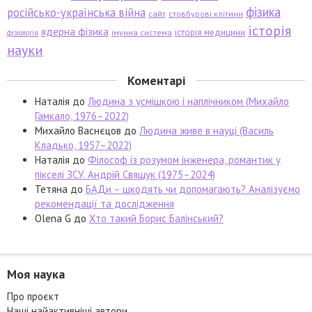
фізика
російсько-українська війна
сайт
стовбурові клітини
історія
ядерна фізика
історія медицини
імунна система
фізіологія
науки
Коментарі
Наталія
до
Людина з усмішкою і наплічником (Михайло
Гамкало, 1976–2022)
Михайло Васнєцов
до
Людина живе в науці (Василь
Кладько, 1957–2022)
Наталія
до
Філософ із розумом інженера, романтик у
пікселі ЗСУ. Андрій Свящук (1975–2024)
Тетяна
до
БАДи – шкодять чи допомагають? Аналізуємо
рекомендації та дослідження
Olena G
до
Хто такий Борис Балінський?
Моя наука
Про проєкт
Наші найактивніші автори