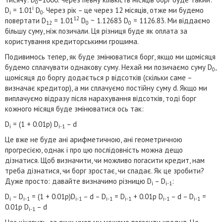
0
i
D
= 1.01
D
. Через рік – це через 12 місяців, отже ми будемо
i
0
12
повертати D
= 1.01
D
~ 1.12683 D
= 1126.83. Ми віддаємо
12
0
0
більшу суму, ніж позичали. Ця різниця буде як оплата за
користування кредиторськими грошима.
Подивимось тепер, як буде змінюватися борг, якщо ми щомісяця
будемо сплачувати однакову суму. Нехай ми позичаємо суму D
,
0
щомісяця до боргу додається p відсотків (скільки саме –
визначає кредитор), а ми сплачуємо постійну суму d. Якщо ми
виплачуємо відразу після нарахування відсотків, тоді борг
кожного місяця буде змінюватися ось так:
D
= (1 + 0.01p) D
– d
i
i-1
Це вже не буде ані арифметичною, ані геометричною
прогресією, однак і про цю послідовність можна дещо
дізнатися. Щоб визначити, чи можливо погасити кредит, нам
треба дізнатися, чи борг зростає, чи спадає. Як це зробити?
Дуже просто: давайте визначимо різницю D
– D
:
i
i-1
D
– D
= (1 + 0.01p)D
– d – D
= D
+ 0.01p D
– d – D
=
i
i-1
i-1
i-1
i-1
i-1
i-1
0.01p D
– d
i-1