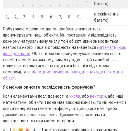
…
,
,
,
,
,
,
,
,
,
багато)
(нескінченно
1,
2,
3,
4,
5,
6,
7,
8,
9,
…
багато)
Побутовою мовою те, що ми зробили, називається
пронумерувати наші об’єкти. Ми поставили у відповідність
кожному натуральному числу той об’єкт, який знаходиться
навпроти нього. Така відповідність називається
математи́чною
послідо́вністю
. Об’єкти, які ми пронумерували, називаються її
елеме́нтами. В загальному випадку один і той самий об’єкт
може повторюватися (знаходитися біль ніш під одним
номером), але
під одним номером завжди знаходиться один
об’єкт
.
Як можна описати послідовність формулою
?
Коли елементами послідовності є
числа
, або
вектори
, або інші
математичні об’єкти, і вона має закономірність, то ми можемо її
описати через математичні формули. Для цього нам треба
домовитись про позначення. Домовимося позначати
послідовності латинськими літерами:
a = {
,
,
,
, …}. (це та сама послідовність з прикладу