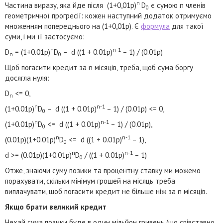
n
Частина виразу, яка йде після (1+0,01p)
D
є сумою n членів
0
геометричної прогресії: кожен наступний додаток отримуємо
множенням попереднього на (1+0,01p). Є
формула
для такої
суми, і ми її застосуємо:
n
n-1
D
= (1+0.01p)
D
– d ((1 + 0.01p)
– 1) / (0.01p)
n
0
Щоб погасити кредит за n місяців, треба, щоб сума боргу
досягла нуля:
D
<= 0,
n
n
n-1
(1+0.01p)
D
– d ((1 + 0.01p)
– 1) / (0.01p) <= 0,
0
n
n-1
(1+0.01p)
D
<= d ((1 + 0.01p)
– 1) / (0.01p),
0
n
n-1
(0.01p)(1+0.01p)
D
<= d ((1 + 0.01p)
– 1),
0
n
n-1
d >= (0.01p)(1+0.01p)
D
/ ((1 + 0.01p)
– 1)
0
Отже, знаючи суму позики та процентну ставку ми можемо
порахувати, скільки мінімум грошей на місяць треба
виплачувати, щоб погасити кредит не більше ніж за n місяців.
Якщо брати великий кредит
Нехай сума позики буде в один мільйон гривень (що співставно