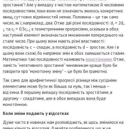
зростання”! Але у випадку з чистою математикою й числовими
послідовностями, поки вони не означають якихось конкретних
явищ, суттєвих відмінностей немає. Половина – це так само
число, як і, наприклад, два. Отже дві різні послідовності: d
= 2d
i
i-
та c
= 0.5c
є геометричними прогресіями, оскільки в обох
1
i
i-1
наступний елемент визначається множенням попереднього на
стале число. При цьому вони мають різні властивості:
послідовність c – спадає, а послідовність d – зростає. Але і в
цьому вони схожі, бо напрямок змін в обох залишається сталим.
Математики такі послідовності називають
моното́нними
. Отже,
замість “негативного зростання” чиновникам краще було би
говорити про “монотонну зміну” – це було би грамотно.
Так само для арифметичної прогресії різниця між сусідніми
елементами може бути як більша за нуль, так і менша –
від’ємна. В першому випадку послідовність зроста́тиме, в
другому – спада́тиме, але в обох випадках вона буде
моното́нною.
Коли зміни подають у відсотках
Дуже часто в новинах нам розповідають, як щось змінилося на
певну кількість відсотків. Давайте розберемося, що ж це