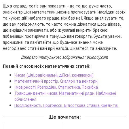
Що я справді хотів вам показати – це те, що дуже часто,
знаючи трішки математики, можна прогнозувати наслідки своїх
та чужих дій набагато краще, ніж без неї. Якщо аналізувати те,
що вам повідомляють, то часто можна дізнатися щось цікаве,
що вирішили замовчати, або ж узагалі викрити брехню,
побачивши протиріччя в тому, що вам говорять. Будьте уважні,
проникливі та пам’ятайте, що будь-яке знання може
несподівано стати вам при нагоді. Цікавтеся та аналізуйте.
Джерело титульного зображення: pixabay.com
Повний список моїх математичних статей:
Числа (цілі, раціональні, дійсні, комплексні)
Математичний простір. Скаляри та вектори
Імовірності. Розподіли. Статистика. Похибка
Трансцендентні числа. Математичні ряди. Наближені
обчислення
Послідовності. Прогрессії. Відсоткова ставка кредитів
Ще почитати: