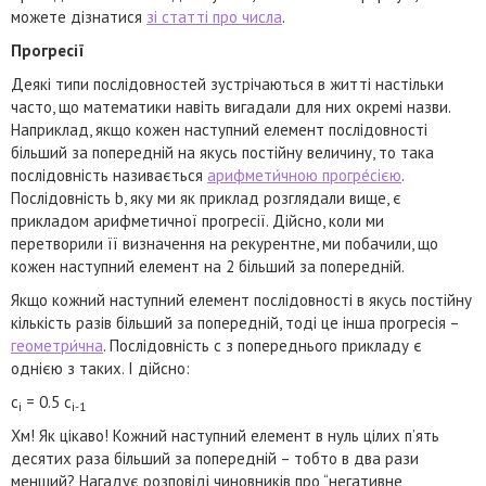
можете дізнатися
зі статті про числа
.
Прогресії
Деякі типи послідовностей зустрічаються в житті настільки
часто, що математики навіть вигадали для них окремі назви.
Наприклад, якщо кожен наступний елемент послідовності
більший за попередній на якусь постійну величину, то така
послідовність називається
арифмети́чною прогре́сією
.
Послідовність b, яку ми як приклад розглядали вище, є
прикладом арифметичної прогресії. Дійсно, коли ми
перетворили її визначення на рекурентне, ми побачили, що
кожен наступний елемент на 2 більший за попередній.
Якщо кожний наступний елемент послідовності в якусь постійну
кількість разів більший за попередній, тоді це інша прогресія –
геометри́чна
. Послідовність c з попереднього прикладу є
однією з таких. І дійсно:
c
= 0.5 c
i
i-1
Хм! Як цікаво! Кожний наступний елемент в нуль цілих п’ять
десятих раза більший за попередній – тобто в два рази
менший? Нагадує розповіді чиновників про “негативне