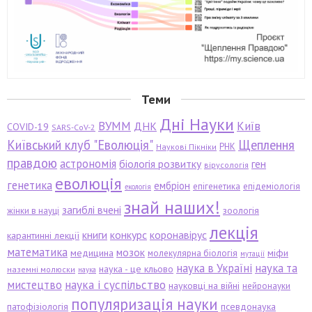
Теми
Дні Науки
ВУММ
Київ
ДНК
COVID-19
SARS-CoV-2
Київський клуб "Еволюція"
Щеплення
РНК
Наукові Пікніки
правдою
астрономія
біологія розвитку
ген
вірусологія
еволюція
генетика
ембріон
епігенетика
епідеміологія
екологія
знай наших!
загиблі вчені
зоологія
жінки в науці
лекція
книги
конкурс
коронавірус
карантинні лекції
математика
мозок
медицина
міфи
молекулярна біологія
мутації
наука в Україні
наука та
наука - це кльово
наземні молюски
наука
мистецтво
наука і суспільство
науковці на війні
нейронауки
популяризація науки
патофізіологія
псевдонаука