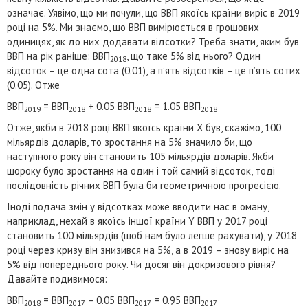
означає. Уявімо, що ми почули, що ВВП якоїсь країни виріс в 2019
році на 5%. Ми знаємо, що ВВП вимірюється в грошових
одиницях, як до них додавати відсотки? Треба знати, яким був
ВВП на рік раніше: ВВП
, що таке 5% від нього? Один
2018
відсоток – це одна сота (0.01), а п’ять відсотків – це п’ять сотих
(0.05). Отже
ВВП
= ВВП
+ 0.05 ВВП
= 1.05 ВВП
2019
2018
2018
2018
Отже, якби в 2018 році ВВП якоїсь країни X був, скажімо, 100
мільярдів доларів, то зростання на 5% значило би, що
наступного року він становить 105 мільярдів доларів. Якби
щороку було зростання на один і той самий відсоток, тоді
послідовність річних ВВП була би геометричною прогресією.
Іноді подача змін у відсотках може вводити нас в оману,
наприклад, нехай в якоїсь іншої країни Y ВВП у 2017 році
становить 100 мільярдів (щоб нам було легше рахувати), у 2018
році через кризу він знизився на 5%, а в 2019 – знову виріс на
5% від попереднього року. Чи досяг він докризового рівня?
Давайте подивимося:
ВВП
= ВВП
– 0.05 ВВП
= 0.95 ВВП
2018
2017
2017
2017