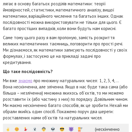
лягає в основу багатьох розділів математики: теорії
ймовірностей, статистики, математичного аналізу, вищої
математики, варіаційного числення та багатьох інших. Однак
послідовності можна використовувати не тільки для цього. Є
багато простіших випадків, коли вони будуть нам корисні.
Саме тому цього разу я вам пропоную, замість розкриття
великих математичних таємниць, поговорити про прості речі.
Ми дізнаємося, як математики записують послідовності у своїх
формулах, і застосуємо це на прикладі задачі про
кредитування.
Що таке послідовність?
Ми вже
знаємо
про множину натуральних чисел: 1, 2, 3, 4, …
Вона нескінченна, але зліченна. Якщо в нас буде така сама (або
більша – незліченна) множина якихось об’єктів, то ми можемо
розставити їх (або частину з них) по порядку. Довільним чином.
Ми маємо нескінченно багато способів, як це зробити. Нехай ми
обрали якийсь один спосіб. Покажемо поруч два шереги:
розставлених нами об’єктів та натуральних чисел.
(нескінченно