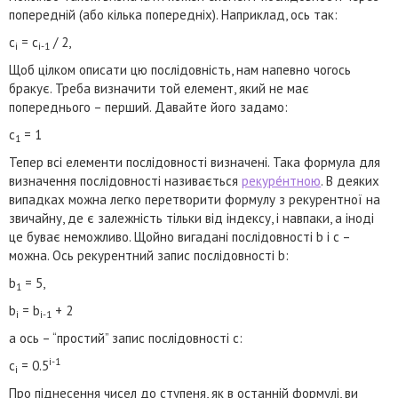
попередній (або кілька попередніх). Наприклад, ось так:
c
= c
/ 2,
i
i-1
Щоб цілком описати цю послідовність, нам напевно чогось
бракує. Треба визначити той елемент, який не має
попереднього – перший. Давайте його задамо:
c
= 1
1
Тепер всі елементи послідовності визначені. Така формула для
визначення послідовності називається
рекуре́нтною
. В деяких
випадках можна легко перетворити формулу з рекурентної на
звичайну, де є залежність тільки від індексу, і навпаки, а іноді
це буває неможливо. Щойно вигадані послідовності b і c –
можна. Ось рекурентний запис послідовності b:
b
= 5,
1
b
= b
+ 2
i
i-1
а ось – “простий” запис послідовності c:
i-1
c
= 0.5
i
Про піднесення чисел до ступеня, як в останній формулі, ви