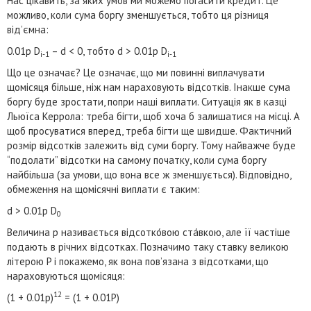
Нас цікавить, за яких умов ми можемо погасити кредит. Це
можливо, коли сума боргу зменшується, тобто ця різниця
від’ємна:
0.01p D
– d < 0, тобто d > 0.01p D
i-1
i-1
Що це означає? Це означає, що ми повинні виплачувати
щомісяця більше, ніж нам нараховують відсотків. Інакше сума
боргу буде зростати, попри наші виплати. Ситуація як в казці
Льюїса Керрола: треба бігти, щоб хоча б залишатися на місці. А
щоб просуватися вперед, треба бігти ще швидше. Фактичний
розмір відсотків залежить від суми боргу. Тому найважче буде
“подолати” відсотки на самому початку, коли сума боргу
найбільша (за умови, що вона все ж зменшується). Відповідно,
обмеження на щомісячні виплати є таким:
d > 0.01p D
0
Величина p називається відсотко́вою ста́вкою, але її частіше
подають в річних відсотках. Позначимо таку ставку великою
літерою P і покажемо, як вона пов’язана з відсотками, що
нараховуються щомісяця:
12
(1 + 0.01p)
= (1 + 0.01P)