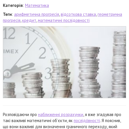
Категорія
:
Математика
Теги
:
арифметична прогресія
,
відсоткова ставка
,
геометрична
прогресія
,
кредит
,
математичні послідовності
Розповідаючи про
наближенні розрахунки
, я вже згадував про
такі важливі математичні об’єкти, як
послідо́вності
. Я пояснив,
що вони важливі для визначення граничного переходу, який