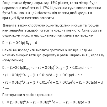
Якщо ставка буде, наприклад 15% річних, то за місяць буде
нараховано приблизно 1,17%. Щомісячна сума виплат повинна
бути більшою ніж цей відсоток від позики, щоб кредит в
принципі було можливо погасити.
Давайте також спробуємо оцінити, скільки місяців та грошей
нам знадобиться, щоб погасити кредит повністю. Сума боргу в
будь-якому місяці в нас однаково пов’язана з попереднім:
D
= (1 + 0.01p) D
– d
i
i-1
Нехай ми проводили виплати протягом n місяців. Тоді ми
можемо використати цю формулу n разів і виразити D
через D
n
0
(суму позики).
2
D
= (1+0.01p)D
-d = (1 + 0.01p)
D
– (1 + 0.01p)d – d =
n
n-1
n-2
3
2
= (1 + 0.01p)
D
– (1 + 0.01p)
d – (1 + 0.01p)d – d =
n-3
4
3
2
= (1 + 0.01p)
D
– (1 + 0.01p)
d – (1 + 0.01p)
d – (1 + 0.01p)d – d
n-4
= ….
Повторивши n разів отримаємо:
n
n-1
D
= (1+0.01p)
D
– (1 + 0.01p)
d – …. – (1 + 0.01p)d – d
n
0