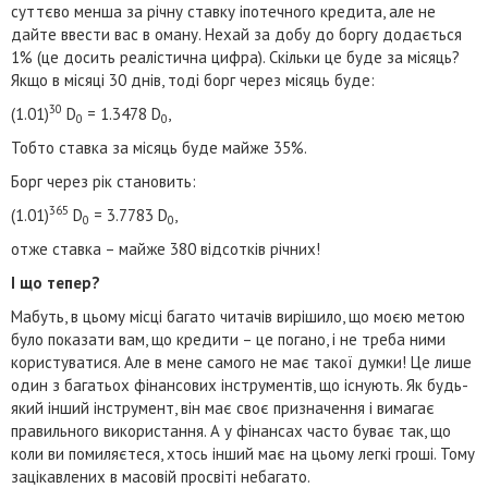
суттєво менша за річну ставку іпотечного кредита, але не
дайте ввести вас в оману. Нехай за добу до боргу додається
1% (це досить реалістична цифра). Скільки це буде за місяць?
Якщо в місяці 30 днів, тоді борг через місяць буде:
30
(1.01)
D
= 1.3478 D
,
0
0
Тобто ставка за місяць буде майже 35%.
Борг через рік становить:
365
(1.01)
D
= 3.7783 D
,
0
0
отже ставка – майже 380 відсотків річних!
І що тепер?
Мабуть, в цьому місці багато читачів вирішило, що моєю метою
було показати вам, що кредити – це погано, і не треба ними
користуватися. Але в мене самого не має такої думки! Це лише
один з багатьох фінансових інструментів, що існують. Як будь-
який інший інструмент, він має своє призначення і вимагає
правильного використання. А у фінансах часто буває так, що
коли ви помиляєтеся, хтось інший має на цьому легкі гроші. Тому
зацікавлених в масовій просвіті небагато.