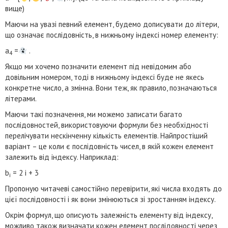
вище)
Маючи на увазі певний елемент, будемо дописувати до літери,
що означає послідовність, в нижньому індексі номер елементу:
a
=
.
4
Якщо ми хочемо позначити елемент під невідомим або
довільним номером, тоді в нижньому індексі буде не якесь
конкретне число, а змінна. Вони теж, як правило, позначаються
літерами.
Маючи такі позначення, ми можемо записати багато
послідовностей, використовуючи формули без необхідності
перелічувати нескінченну кількість елементів. Найпростіший
варіант – це коли є послідовність чисел, в якій кожен елемент
залежить від індексу. Наприклад:
b
= 2 i + 3
i
Пропоную читачеві самостійно перевірити, які числа входять до
цієї послідовності і як вони змінюються зі зростанням індексу.
Окрім формул, що описують залежність елементу від індексу,
можливо також визначати кожен елемент послідовності через