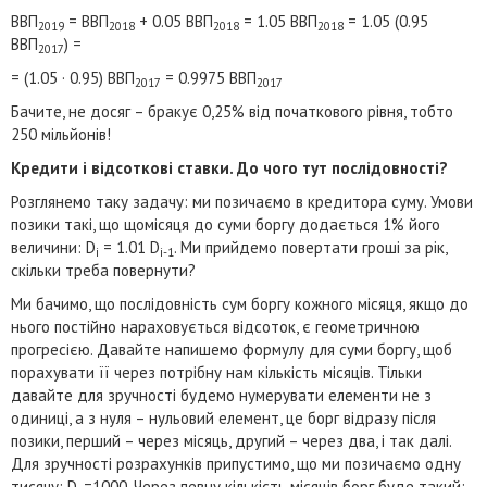
ВВП
= ВВП
+ 0.05 ВВП
= 1.05 ВВП
= 1.05 (0.95
2019
2018
2018
2018
ВВП
) =
2017
= (1.05 · 0.95) ВВП
= 0.9975 ВВП
2017
2017
Бачите, не досяг – бракує 0,25% від початкового рівня, тобто
250 мільйонів!
Кредити і відсоткові ставки. До чого тут послідовності?
Розглянемо таку задачу: ми позичаємо в кредитора суму. Умови
позики такі, що щомісяця до суми боргу додається 1% його
величини: D
= 1.01 D
. Ми прийдемо повертати гроші за рік,
i
i-1
скільки треба повернути?
Ми бачимо, що послідовність сум боргу кожного місяця, якщо до
нього постійно нараховується відсоток, є геометричною
прогресією. Давайте напишемо формулу для суми боргу, щоб
порахувати її через потрібну нам кількість місяців. Тільки
давайте для зручності будемо нумерувати елементи не з
одиниці, а з нуля – нульовий елемент, це борг відразу після
позики, перший – через місяць, другий – через два, і так далі.
Для зручності розрахунків припустимо, що ми позичаємо одну
тисячу: D
=1000. Через певну кількість місяців борг буде такий: