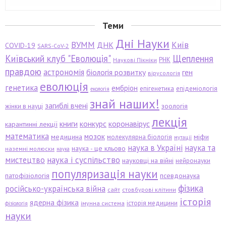
Теми
Дні Науки
ВУММ
Київ
ДНК
COVID-19
SARS-CoV-2
Київський клуб "Еволюція"
Щеплення
РНК
Наукові Пікніки
правдою
астрономія
біологія розвитку
ген
вірусологія
еволюція
генетика
ембріон
епігенетика
епідеміологія
екологія
знай наших!
загиблі вчені
зоологія
жінки в науці
лекція
книги
конкурс
коронавірус
карантинні лекції
математика
мозок
медицина
міфи
молекулярна біологія
мутації
наука в Україні
наука та
наука - це кльово
наземні молюски
наука
мистецтво
наука і суспільство
науковці на війні
нейронауки
популяризація науки
патофізіологія
псевдонаука
фізика
російсько-українська війна
сайт
стовбурові клітини
історія
ядерна фізика
історія медицини
імунна система
фізіологія
науки