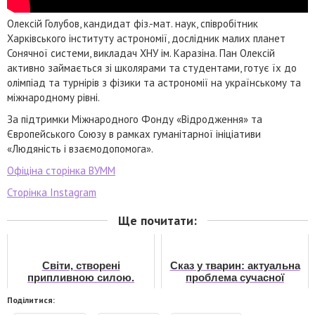
Олексій Голубов, кандидат фіз.-мат. наук, співробітник
Харківського інституту астрономії, дослідник малих планет
Сонячної системи, викладач ХНУ ім. Каразіна. Пан Олексій
активно займається зі школярами та студентами, готує їх до
олімпіад та турнірів з фізики та астрономії на українському та
міжнародному рівні.
За підтримки Міжнародного Фонду «Відродження» та
Європейського Союзу в рамках гуманітарної ініціативи
«Людяність і взаємодопомога».
Офіціна сторінка ВУММ
Сторінка Instagram
Ще почитати:
Світи, створені
Сказ у тварин: актуальна
припливною силою.
проблема сучасної
Частина 1.
України
Поділитися: