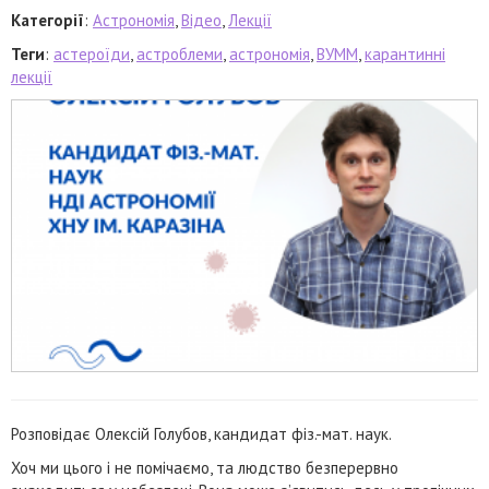
Категорії
:
Астрономія
,
Відео
,
Лекції
Теги
:
астероїди
,
астроблеми
,
астрономія
,
ВУММ
,
карантинні
лекції
Розповідає Олексій Голубов, кандидат фіз.-мат. наук.
Хоч ми цього і не помічаємо, та людство безперервно