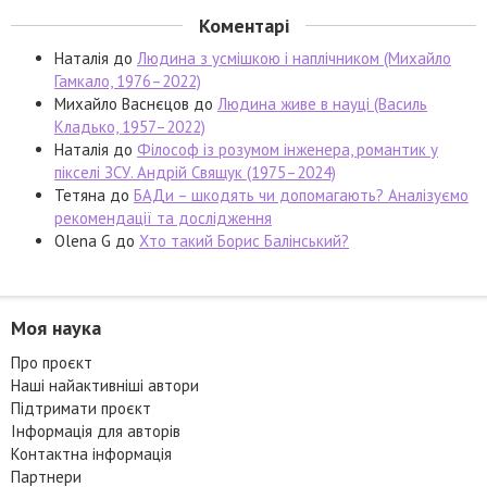
Коментарі
Наталія
до
Людина з усмішкою і наплічником (Михайло
Гамкало, 1976–2022)
Михайло Васнєцов
до
Людина живе в науці (Василь
Кладько, 1957–2022)
Наталія
до
Філософ із розумом інженера, романтик у
пікселі ЗСУ. Андрій Свящук (1975–2024)
Тетяна
до
БАДи – шкодять чи допомагають? Аналізуємо
рекомендації та дослідження
Olena G
до
Хто такий Борис Балінський?
Моя наука
Про проєкт
Наші найактивніші автори
Підтримати проєкт
Інформація для авторів
Контактна інформація
Партнери