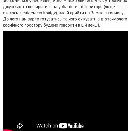
знаходиться у небезпеці. Вона може з’явитись десь у тропічних
джунглях та поширитись на урбаністичні території (як це
сталось з епідемією Ковіду), але й прийти на Землю з космосу.
До чого нам варто готуватись та чого очікувати від оточуючого
космічного простору будемо говорити в цій лекції.