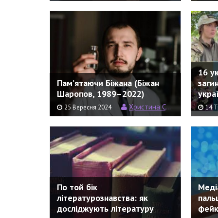
16 у
Пам’ятаючи Біжана (Біжан
заги
Шаропов, 1989–2022)
украї
Христина Семерин
25 Вересня 2024
14 Т
По той бік
Меді
літературознавства: як
пальц
досліджують літературу
фейк