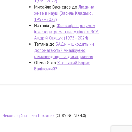
1976–2022)
Михайло Васнєцов
до
Людина
живе в науці (Василь Кладько,
1957–2022)
Наталія
до
Філософ із розумом
інженера, романтик у пікселі ЗСУ.
Андрій Свящук (1975–2024)
Тетяна
до
БАДи – шкодять чи
допомагають? Аналізуємо
рекомендації та дослідження
Olena G
до
Хто такий Борис
Балінський?
 — Некомерційна — Без Похідних
(CC BY-NC-ND 4.0)