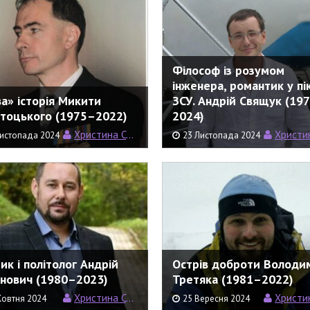
Філософ із розумом
інженера, романтик у пі
а» історія Микити
ЗСУ. Андрій Свящук (19
стоцького (1975–2022)
2024)
Христина Семерин
Христина С
Листопада 2024
23 Листопада 2024
ик і політолог Андрій
Острів доброти Володи
нович (1980–2023)
Третяка (1981–2022)
Христина Семерин
Христина С
Жовтня 2024
25 Вересня 2024