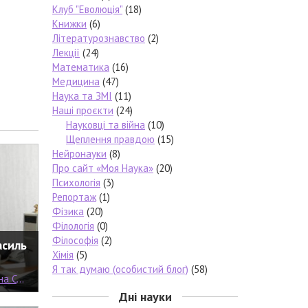
Клуб "Еволюція"
(18)
Книжки
(6)
Літературознавство
(2)
Лекції
(24)
Математика
(16)
Медицина
(47)
Наука та ЗМІ
(11)
Наші проєкти
(24)
Науковці та війна
(10)
Щеплення правдою
(15)
Нейронауки
(8)
Про сайт «Моя Наука»
(20)
Психологія
(3)
Репортаж
(1)
Фізика
(20)
Філологія
(0)
Філософія
(2)
асиль
Хімія
(5)
Я так думаю (особистий блог)
(58)
емерин
Дні науки