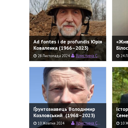
Ad fontes і de profundis Юрія
«Жив
Коваленка (1966–2023)
Біло
Христина Семерин
28 Листопада 2024
24 
Ґрунтознавець Володимир
Істор
Козловський (1968–2023)
Семе
Христина Семерин
10 Жовтня 2024
10 