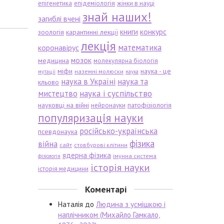
епігенетика
епідеміологія
жінки в науці
знай наших!
загиблі вчені
книги
конкурс
зоологія
карантинні лекції
лекція
математика
коронавірус
мозок
медицина
молекулярна біологія
міфи
наука - це
наземні молюски
мутації
наука
наука в Україні
наука та
кльово
мистецтво
наука і суспільство
науковці на війні
патофізіологія
нейронауки
популяризація науки
російсько-українська
псевдонаука
фізика
війна
сайт
стовбурові клітини
ядерна фізика
імунна система
фізіологія
історія науки
історія медицини
Коментарі
Наталія
до
Людина з усмішкою і
наплічником (Михайло Гамкало,