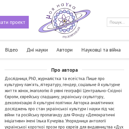
мати
проект
Відео
Дні науки
Автори
Науковці та війна
Про автора
Дослідниця, PhD, журналістка та есеїстка. Пише про
культурну пам’ять, літературу, гендер, соціальне й культурне
життя жінок, імагологію й уявні географії Центрально-Східної
Європи, єврейську спадщину, українську скульптуру,
деколонізацію й культурні політики. Авторка аналітичних
досліджень про стан української культури і науки під час
війни та російську пропаганду для Фонду «Демократичні
ініціативи» імені Ілька Кучеріва. Упорядниця антології
української короткої прози про євреїв для видавництва «Дух