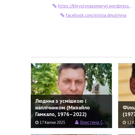
https://khrystynasemeryn.wordpress.com/
facebook.com/xristia.dmutrivna
Людина з усмішкою і
наплічником (Михайло
Філо
Гамкало, 1976–2022)
(197
Христина Семерин
17 Квітня 2025
12 К