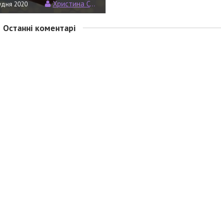
Христина Семерин
удня 2020
Останні коментарі