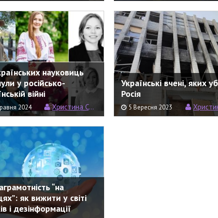
країнських науковиць
нули у російсько-
Українські вчені, яких у
нській війні
Росія
Христина Семерин
Христина С
равня 2024
5 Вересня 2023
аграмотність “на
ях”: як вижити у світі
ів і дезінформації