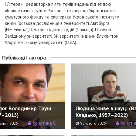
і Літера» і редакторка п'яти томів видань під егідою
«Геопоетичні студії». Раніше — експертка Українського
культурного фонду та експертка Українського інституту
книги. Гостьова дослідниця в Університеті Авґсбурґа
(Німеччина), Центрі східних студій (Польща), Північно-
Західному університеті, Університеті Індіани Блумінґтон,
Фордгемському університеті (США).
Публікації автора
лог Володимир Труш
Людина живе в науці (В
7–2015)
Кладько, 1957–2022)
Христина Семерин
Христина С
вітня 2025
9 Лютого 2025