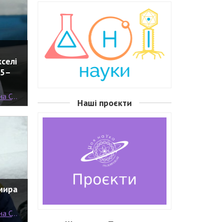
кселі
75–
емерин
Наші проєкти
мира
емерин