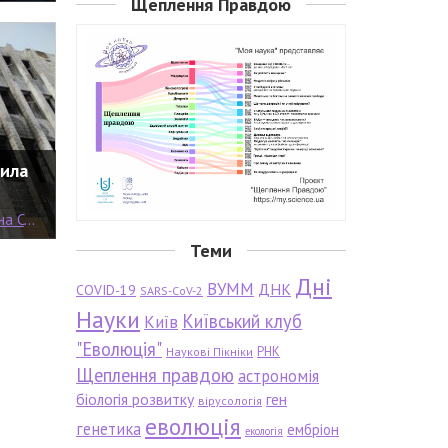
Щеплення Правдою
била
емерин
Теми
Дні
ВУММ
ДНК
COVID-19
SARS-CoV-2
Науки
Київський клуб
Київ
"Еволюція"
РНК
Наукові Пікніки
Щеплення правдою
астрономія
біологія розвитку
ген
вірусологія
еволюція
генетика
ембріон
екологія