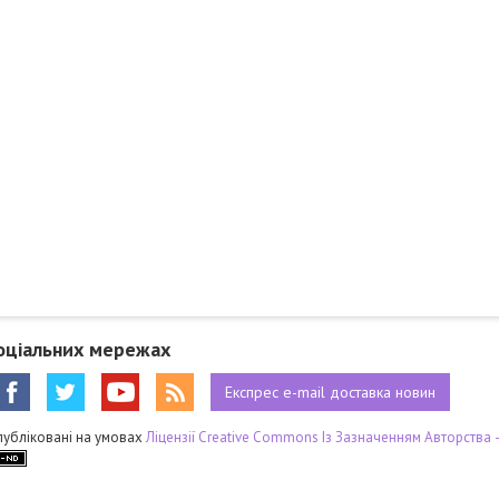
оціальних мережах
Експрес
e-mail
доставка новин
публіковані на умовах
Ліцензії Creative Commons Із Зазначенням Авторства