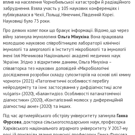
вплив на населення Чорнобильської катастрофи й радіаційного
забруднення. Взяла участь у 105 наукових конференціях і
публікувалася в Чехії, Польщі, Німеччині, Південній Кореї.
Науковиці було 73 роки.
Про деяких колег поки що бракує інформації. Відомо, що через
війну загинула імунологиня
Ольга Мінухіна
. Вона працювала
молодшою науковою співробітницею лабораторії клінічної
імунології та алергології в Інституті мікробіології та імунології
імені Іллі Мечникова Національної академії медичних наук
України. Згідно з відкритими даними, Ольга Мінухіна –
співавторка тез наукових доповідей «Мікробіологічні
дослідження розробки складу супозиторіїв на основі олії кмину
чорного» (2021) «Патогенетичні особливості перебігу
нейродерміту та їхнє застосування у дифдіагностиці acne
vulgaris» (2020), «Балантидіоз. Особливості патанатомічної
діагностики» (2020), «Контагіозний молюск у диференційній
діагностиці акне» (2020) та інших.
Під час артилерійського обстрілу університету загинула
Ганна
Фурсова
, докторка сільськогосподарських наук, професорка
Харківського національного аграрного університету. У 2017-му
році їй присвоїли звання почесної професорки. Ганна Фурсова