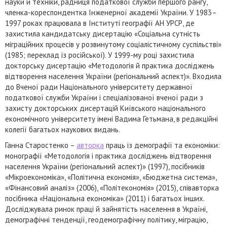
науки й техніки, радниця податкової служби першого рангу,
членка-кореспондентка Інженерної академії України. У 1983–
1997 роках працювала в Інституті географії АН УРСР, де
захистила кандидатську дисертацію «Соціальна сутність
міграційних процесів у розвинутому соціалістичному суспільстві»
(1985; переклад із російської). У 1999-му році захистила
докторську дисертацію «Методологія й практика досліджень
відтворення населення України (регіональний аспект)». Входила
до Вченої ради Національного університету державної
податкової служби України і спеціалізованої вченої ради з
захисту докторських дисертацій Київського національного
економічного університету імені Вадима Гетьмана, в редакційні
колегії багатьох наукових видань.
Ганна Старостенко –
авторка
праць із демографії та економіки:
монографії «Методологія і практика досліджень відтворення
населення України (регіональний аспект)» (1997), посібників
«Мікроекономіка», «Політична економія», «Бюджетна система»,
«Фінансовий аналіз» (2006), «Політекономія» (2015), співавторка
посібника «Національна економіка» (2011) і багатьох інших.
Досліджувала ринок праці й зайнятість населення в Україні,
демографічні тенденції, геодемографічну політику, міграцію,