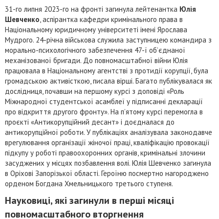
31-го липня 2023-го на фронті загинула лейтенантка
Юлія
Шевченко
, аспірантка кафедри кримінального права в
Національному юридичному університеті імені Ярослава
Мудрого. 24-річна військова служила заступницею командира з
морально-психологічного забезпечення 47-ї об’єднаної
механізованої бригади. До повномасштабної війни Юлія
працювала в Національному агентстві з протидії корупції, була
громадською активісткою, писала вірші. Багато публікувалася як
дослідниця, почавши на першому курсі з доповіді «Роль
Міжнародної студентської асамблеї у підписанні декларації
про відкриття другого фронту». На п’ятому курсі перемогла в
проєкті «Антикорупційний десант» і доєдналася до
антикорупційної роботи. У публікаціях аналізувала законодавче
врегулювання організації жіночої праці, кваліфікацію провокації
підкупу у роботі правоохоронних органів, кримінальні злочини
засуджених у місцях позбавлення волі. Юлія Шевченко загинула
в Оріхові Запорізької області. Героїню посмертно нагороджено
орденом Богдана Хмельницького третього ступеня.
Науковиці, які загинули в перші місяці
повномасштабного вторгнення