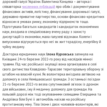
дорожній галузі України. Валентина Концева – авторка і
співавторка
численних публікацій
про облік і документування
фінансових активів, логістику, фінансування дорожньої галузі,
державно-приватне партнерство, основи фінансово-кредитних
відносин в умовах ринку, економіку підприємств тощо.
Підготувала багатьох кандидатів і кандидаток економічних
наук, входила в спеціалізовану вчену раду з захисту
дисертацій із економіки, мала галузеві відзнаки. Колеги і
випускники відгукуються про неї як життєрадісну, енергійну й
чуйну людину.
Докторка юридичних наук
Ілона Куровська
загинула на
Київщині 24-го березня 2022-го року від наслідків мінної
травми. Під час російської окупації вона організувала в селі
свого дитинства Клавдієво-Тарасове територіальну оборону зі
штабом на власній кухні. Як волонтерка виїздила автівкою на
допомогу в села Немішаєвської громади. З останньої поїздки
21-го березня 2022-го везла супутниковий зв’язок із дроном
для військових, їжу й медичну допомогу для громади. На
польовій дорозі між тоді окупованими селищами Озерщина та
Андріївка біля Бучі її автомобіль наїхав на російську
протитанкову міну. Тіла Ілони і двох чоловіків-волонтерів, які