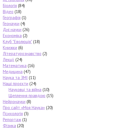
Біологія
(84)
Відео
(18)
Географія
(1)
Геонауки
(4)
Дні науки
(26)
Економіка
(2)
Клуб "Еволюція"
(18)
Книжки
(6)
Літературознавство
(2)
Лекції
(24)
Математика
(16)
Медицина
(47)
Наука та ЗМІ
(11)
Наші проєкти
(24)
Науковці та війна
(10)
Щеплення правдою
(15)
Нейронауки
(8)
Про сайт «Моя Наука»
(20)
Психологія
(3)
Репортаж
(1)
Фізика
(20)