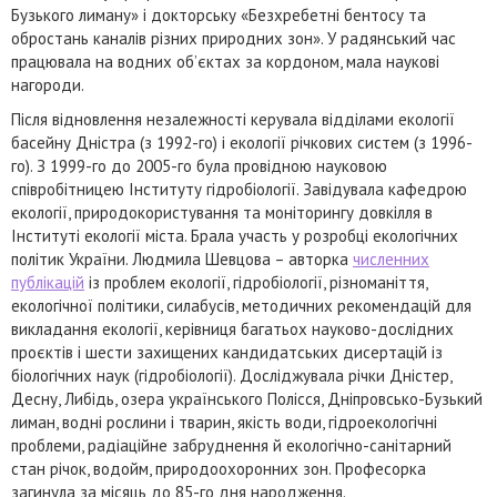
Бузького лиману» і докторську «Безхребетні бентосу та
обростань каналів різних природних зон». У радянський час
працювала на водних об’єктах за кордоном, мала наукові
нагороди.
Після відновлення незалежності керувала відділами екології
басейну Дністра (з 1992-го) і екології річкових систем (з 1996-
го). З 1999-го до 2005-го була провідною науковою
співробітницею Інституту гідробіології. Завідувала кафедрою
екології, природокористування та моніторингу довкілля в
Інституті екології міста. Брала участь у розробці екологічних
політик України. Людмила Шевцова – авторка
численних
публікацій
із проблем екології, гідробіології, різноманіття,
екологічної політики, силабусів, методичних рекомендацій для
викладання екології, керівниця багатьох науково-дослідних
проєктів і шести захищених кандидатських дисертацій із
біологічних наук (гідробіології). Досліджувала річки Дністер,
Десну, Либідь, озера українського Полісся, Дніпровсько-Бузький
лиман, водні рослини і тварин, якість води, гідроекологічні
проблеми, радіаційне забруднення й екологічно-санітарний
стан річок, водойм, природоохоронних зон. Професорка
загинула за місяць до 85-го дня народження.