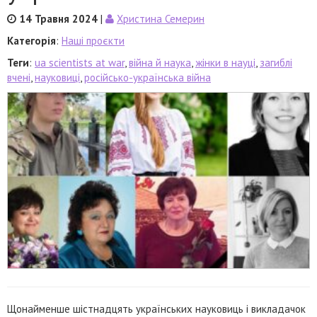
14 Травня 2024
|
Христина Семерин
Категорія
:
Наші проєкти
Теги
:
ua scientists at war
,
війна й наука
,
жінки в науці
,
загиблі
вчені
,
науковиці
,
російсько-українська війна
Щонайменше шістнадцять українських науковиць і викладачок