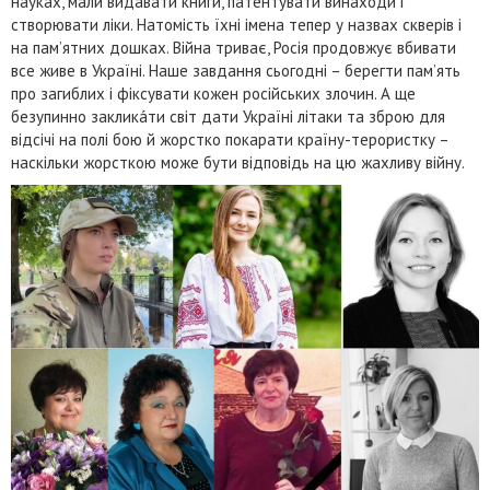
науках, мали видавати книги, патентувати винаходи і
створювати ліки. Натомість їхні імена тепер у назвах скверів і
на пам’ятних дошках. Війна триває, Росія продовжує вбивати
все живе в Україні. Наше завдання сьогодні – берегти пам’ять
про загиблих і фіксувати кожен російських злочин. А ще
безупинно закликáти світ дати Україні літаки та зброю для
відсічі на полі бою й жорстко покарати країну-терористку –
наскільки жорсткою може бути відповідь на цю жахливу війну.