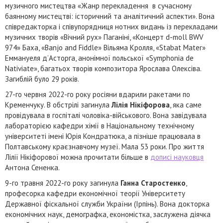
музичного мистецтва «Жанр перекладення в сучасному
баянному мистецтві: історичний та аналітичний аспекти». Вона
співредакторка і співупорядниця нотних видань із перекладами
музичних творів «Вічний рух» Паганіні, «Концерт d-moll BWV
974» Баха, «Banjo and Fiddle» Вільяма Кролля, «Stabat Mater»
Еммануеля д’Асторга, анонімної польської «Symphonia de
Nativiate», багатьох творів композитора Ярослава Олексіва.
Загиблій було 29 років.
27-го червня 2022-го року росіяни вдарили ракетами по
Кременчуку. В обстрілі загинула
Лілія Нікіфорова
, яка саме
провідувала в госпіталі чоловіка-військового. Вона завідувала
лабораторією кафедри хімії в Національному технічному
університеті імені Юрія Кондратюка, а пізніше працювала в
Полтавському краєзнавчому музеї. Мала 53 роки. Про життя
Лілії Нікіфорової можна прочитати більше в
дописі науковця
Антона Сененка.
9-го травня 2022-го року загинула
Ганна Старостенко
,
професорка кафедри економічної теорії Університету
Державної фіскальної служби України (Ірпінь). Вона докторка
економічних наук, демографка, економістка, заслужена діячка