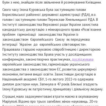
були з нею, знайшли після звільнення й розмінування Київщини.
Свого часу Ілона Куровська була заступницею голови
Бориспільської районної державної адміністрації (РДА), в.о.
голови і заступницею голови Переяслав-Хмельницької РДА. В
Інституті законодавства Верховної ради України захистила
кандидатську дисертацію з міжнародного права «Розв`язання
проблем гармонізації законодавства України із
законодавством Європейського Союзу як передумова
інтеграції України до європейських співтовариств».
Працювала старшою науковою співробітницею і директоркою
Інституту законодавства. Брала участь у дослідницьких
конференціях, законотворчих практикумах,
досліджувала
європейське законодавство, гармонізацію українського
законодавства з законодавством ЄС, розвиток циркулярної
економіки, питання вищої освіти. Захистивши дисертацію в
Національній академії СБУ, 1-го лютого 2022-го одержала
диплом докторки наук. Загинула в 47 років. Близькі згадують
Ілону Куровську як патріотичну, принципову і діяльнісну людину.
Страшні, мало задокументовані втрати маємо в окупованому
Маріуполі. Відомо про трьох загиблих жінок-науковиць. 20-го