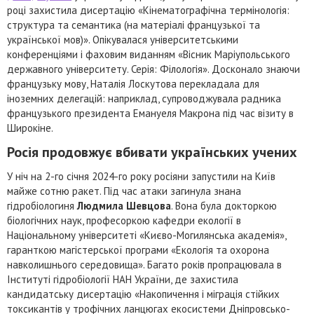
році захистила дисертацію «Кінематографічна термінологія:
структура та семантика (на матеріалі французької та
української мов)». Опікувалася університетськими
конференціями і фаховим виданням «Вісник Маріупольського
державного університету. Серія: Філологія». Досконало знаючи
французьку мову, Наталія Лоскутова перекладала для
іноземних делегацій: наприклад, супроводжувала радника
французького президента Емануеля Макрона під час візиту в
Широкіне.
Росія продовжує вбивати українських учених
У ніч на 2-го січня 2024-го року росіяни запустили на Київ
майже сотню ракет. Під час атаки загинула знана
гідробіологиня
Людмила Шевцова
. Вона була докторкою
біологічних наук, професоркою кафедри екології в
Національному університеті «Києво-Могилянська академія»,
гаранткою магістерської програми «Екологія та охорона
навколишнього середовища». Багато років пропрацювала в
Інституті гідробіології НАН України, де захистила
кандидатську дисертацію «Накопичення і міграція стійких
токсикантів у трофічних ланцюгах екосистеми Дніпровсько-