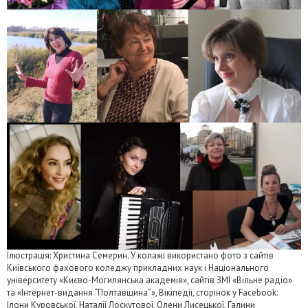
Ілюстрація: Христина Семерин. У колажі використано фото з сайтів
Київського фахового коледжу прикладних наук і Національного
університету «Києво-Могилянська академія», сайтів ЗМІ «Вільне радіо»
та «Інтернет-видання “Полтавщина”», Вікіпедії, сторінок у Facebook:
Ілони Куровської, Наталії Лоскутової, Олени Лисецької, Галини