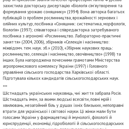
захистила докторську дисертацію «Біологія сім’яутворення та
формування урожаю соняшнику» (1994). Вона авторка багатьох
публікацій із проблем рослинництва, врожайності зернових і
олійних культур, посібника «Соняшник: систематика, морфологія,
біологія» (1997); співавторка і співредакторка затребуваного
посібника з агрономії «Рослинництво. Лабораторно-практичні
заняття» (2004, 2006), збірників «Селекція і насінництво:
міжвідомч. тем. наук. зб.» (2010), «Збiрник наукових праць:
рослинництво, селекцiя i насiнництво, овочiвництво» (1998) та
інших. Була нагороджена почесними грамотами Міністерства
агропромислового комплексу України (1997) і Головного
управління сільського господарства Харківської області.
Підготувала кількох кандидатів сільськогосподарських наук.
***
Шістнадцять українських науковиць, чиї життя забрала Росія.
Шістнадцять імен, за якими людські всесвіти, повні мрій і
хвилювань, незагойний біль у душах їхніх близьких, непоправні
втрати для української і світової науки. Ці жінки мали бути
голосами України у фармацевтиці й імунології, філології й
юриспруденції, економіці, гідробіології й сільськогосподарських