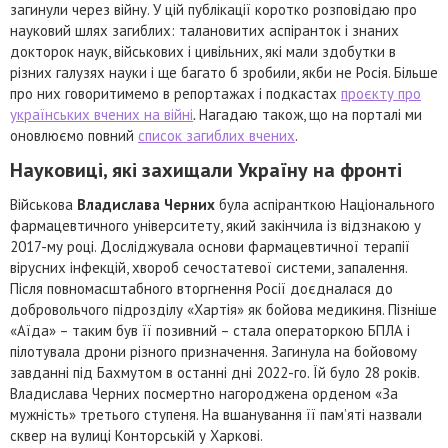
загинули через війну. У цій публікації коротко розповідаю про
науковий шлях загиблих: талановитих аспіранток і знаних
докторок наук, військових і цивільних, які мали здобутки в
різних галузях науки і ще багато б зробили, якби не Росія. Більше
про них говоритимемо в репортажах і подкастах
проєкту про
українських вчених на війні
.
Нагадаю також, що на порталі ми
оновлюємо повний
список загиблих вчених
.
Науковиці, які захищали Україну на фронті
Військова
Владислава Черних
була аспіранткою Національного
фармацевтичного університету, який закінчила із відзнакою у
2017-му році. Досліджувала основи фармацевтичної терапії
вірусних інфекцій, хвороб сечостатевої системи, запалення.
Після повномасштабного вторгнення Росії доєдналася до
добровольчого підрозділу «Хартія» як бойова медикиня. Пізніше
«Аїда» – таким був її позивний – стала операторкою БПЛА і
пілотувала дрони різного призначення. Загинула на бойовому
завданні під Бахмутом в останні дні 2022-го. Їй було 28 років.
Владислава Черних посмертно нагороджена орденом «За
мужність» третього ступеня. На вшанування її пам’яті назвали
сквер на вулиці Конторській у Харкові.