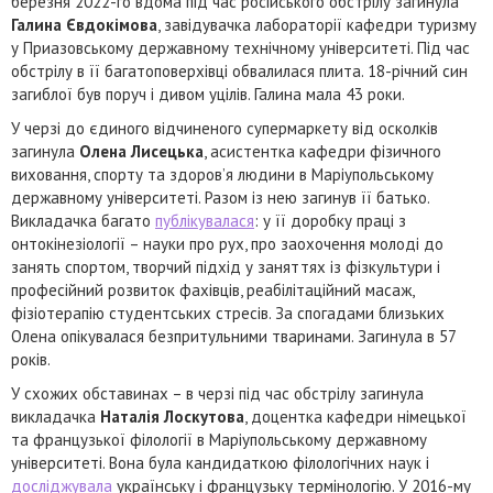
березня 2022-го вдома під час російського обстрілу загинула
Галина Євдокімова
, завідувачка лабораторії кафедри туризму
у Приазовському державному технічному університеті. Під час
обстрілу в її багатоповерхівці обвалилася плита. 18-річний син
загиблої був поруч і дивом уцілів. Галина мала 43 роки.
У черзі до єдиного відчиненого супермаркету від осколків
загинула
Олена Лисецька
, асистентка кафедри фізичного
виховання, спорту та здоров’я людини в Маріупольському
державному університеті. Разом із нею загинув її батько.
Викладачка багато
публікувалася
: у її доробку праці з
онтокінезіології – науки про рух, про заохочення молоді до
занять спортом, творчий підхід у заняттях із фізкультури і
професійний розвиток фахівців, реабілітаційний масаж,
фізіотерапію студентських стресів. За спогадами близьких
Олена опікувалася безпритульними тваринами. Загинула в 57
років.
У схожих обставинах – в черзі під час обстрілу загинула
викладачка
Наталія Лоскутова
, доцентка кафедри німецької
та французької філології в Маріупольському державному
університеті. Вона була кандидаткою філологічних наук і
досліджувала
українську і французьку термінологію. У 2016-му