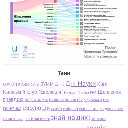
Теми
Дні Науки
ВУММ
Київ
ДНК
COVID-19
SARS-CoV-2
Київський клуб "Еволюція"
Щеплення
РНК
Наукові Пікніки
правдою
астрономія
біологія розвитку
ген
вірусологія
еволюція
генетика
ембріон
епігенетика
епідеміологія
екологія
знай наших!
загиблі вчені
зоологія
жінки в науці
лекція