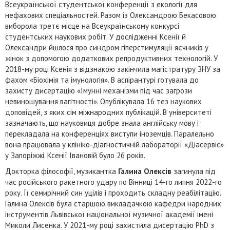
Всеукраїнської студентської конференції з екології для
нефахових спеціальностей. Разом із Олександрою Бекасовою
виборола третє місце на Всеукраїнському конкурсі
студентських наукових робіт. У дослідженні Ксенії й
Олександри йшлося про синдром гіперстимуляції яєчників у
жінок з допомогою додаткових репродуктивних технологій. У
2018-му році Ксенія з відзнакою закінчила магістратуру ЗНУ за
фахом «Біохімія та імунологія». В аспірантурі готувала до
захисту дисертацію «Імунні механізми під час загрози
невиношування вагітності». Опублікувала 16 тез наукових
доповідей, з яких сім міжнародних публікацій. В університеті
зазначають, що науковиця добре знала англійську мову і
перекладала на конференціях виступи іноземців. Паралельно
вона працювала у клініко-діагностичній лабораторії «Діасервіс»
у Запоріжжі. Ксенії Івановій було 26 років.
Докторка філософії, музикантка
Галина Олексів
загинула під
час російського ракетного удару по Вінниці 14-го липня 2022-го
року. Її семирічний син уцілів і проходить складну реабілітацію.
Галина Олексів була старшою викладачкою кафедри народних
інструментів Львівської національної музичної академії імені
Миколи Лисенка. У 2021-му році захистила дисертацію PhD з