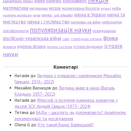
книги
конкурс
коронавірус
карантинні лекції
математика
мозок
медицина
міфи
молекулярна біологія
мутації
наука в Україні
наука та
наука - це кльово
наземні молюски
наука
мистецтво
наука і суспільство
науковці на війні
нейронауки
популяризація науки
патофізіологія
псевдонаука
фізика
російсько-українська війна
сайт
стовбурові клітини
історія
ядерна фізика
історія медицини
імунна система
фізіологія
науки
Коментарі
Наталія
до
Людина з усмішкою і наплічником (Михайло
Гамкало, 1976–2022)
Михайло Васнєцов
до
Людина живе в науці (Василь
Кладько, 1957–2022)
Наталія
до
Філософ із розумом інженера, романтик у
пікселі ЗСУ. Андрій Свящук (1975–2024)
Тетяна
до
БАДи – шкодять чи допомагають? Аналізуємо
рекомендації та дослідження
Olena G
до
Хто такий Борис Балінський?