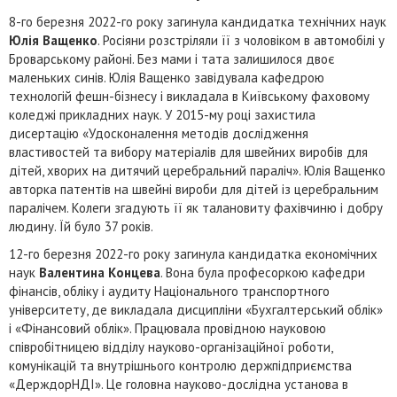
8-го березня 2022-го року загинула кандидатка технічних наук
Юлія Ващенко
. Росіяни розстріляли її з чоловіком в автомобілі у
Броварському районі. Без мами і тата залишилося двоє
маленьких синів. Юлія Ващенко завідувала кафедрою
технологій фешн-бізнесу і викладала в Київському фаховому
коледжі прикладних наук. У 2015-му році захистила
дисертацію «Удосконалення методів дослідження
властивостей та вибору матеріалів для швейних виробів для
дітей, хворих на дитячий церебральний параліч». Юлія Ващенко
авторка патентів на швейні вироби для дітей із церебральним
паралічем. Колеги згадують її як талановиту фахівчиню і добру
людину. Їй було 37 років.
12-го березня 2022-го року загинула кандидатка економічних
наук
Валентина Концева
. Вона була професоркою кафедри
фінансів, обліку і аудиту Національного транспортного
університету, де викладала дисципліни «Бухгалтерський облік»
і «Фінансовий облік». Працювала провідною науковою
співробітницею відділу науково-організаційної роботи,
комунікацій та внутрішнього контролю держпідприємства
«ДерждорНДІ». Це головна науково-дослідна установа в