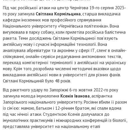
Під час російської атаки на центр Чернігова 19-го серпня 2023-
го року загинула
Світлана Кормільцина
, старша викладачка
кафедри іноземних мов професійного спрямування
Національного університету «Чернігівська політехніка». Вона
вигулювала в парку собаку, коли прилетіла російська балістична
ракета. Теми досліджень Світлани Кормільциної пов’язують
англійську мову і сучасні інформаційні технології. Вона
аналізувала абревіатури та акроніми у сфері ІТ, сленг в онлайн-
спілкуванні, онлайн-сервіси редагування англомовних текстів,
переклад комп’ютерної термінології з англійської на українську
мову. Крім того, розробила численні методичні вказівки щодо
викладання англійської мови в університеті для різних фахів.
Світлані Кормільциній було 48 років.
Від ракетного удару по Запоріжжі 6-го жовтня 2022-го року
загинула молода імунологиня
Ксенія Іванова
, аспірантка
Запорізького національного університету. Росіяни вбили її разом
із сім’єю: мамою, батьком і 12-річним братом, які спали вдома
під час нічної атаки. Студенткою Ксенія долучалася до
імунологічних практикумів і міжнародних конференцій із біології,
представляла університет на національному етапі