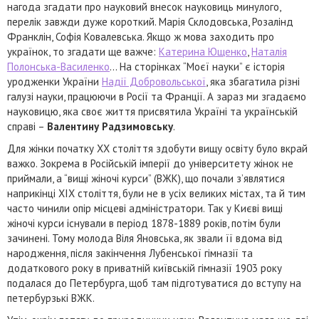
нагода згадати про науковий внесок науковиць минулого,
перелік завжди дуже короткий. Марія Склодовська, Розалінд
Франклін, Софія Ковалевська. Якщо ж мова заходить про
українок, то згадати ще важче:
Катерина Ющенко
,
Наталія
Полонська-Василенко
… На сторінках “Моєї науки” є історія
уродженки України
Надії Добровольської
, яка збагатила різні
галузі науки, працюючи в Росії та Франції. А зараз ми згадаємо
науковицю, яка своє життя присвятила Україні та українській
справі –
Валентину Радзимовську
.
Для жінки початку XX століття здобути вищу освіту було вкрай
важко. Зокрема в Російській імперії до університету жінок не
приймали, а “вищі жіночі курси” (ВЖК), що почали з’являтися
наприкінці XIX століття, були не в усіх великих містах, та й тим
часто чинили опір місцеві адміністратори. Так у Києві вищі
жіночі курси існували в період 1878-1889 років, потім були
зачинені. Тому молода Віля Яновська, як звали її вдома від
народження, після закінчення Лубенської гімназії та
додаткового року в приватній київській гімназії 1903 року
подалася до Петербурга, щоб там підготуватися до вступу на
петербурзькі ВЖК.