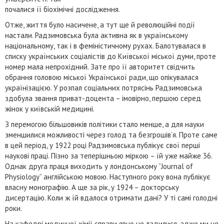
почалися її біохімічні дослідження.
Отже, життя було насичене, а тут ще й революційні події
настали. Радзимовська була активна як в українському
національному, так і в феміністичному рухах. Балотувалася в
списку українських соціалістів до Київської міської думи, проте
номер мала непрохідний. Зате про її авторитет свідчить
обрання головою міської Української ради, що опікувалася
українізацією. У розпал соціальних потрясінь Радзимовська
здобула звання приват-доцента – імовірно, першою серед
жінок у київській медицині.
З перемогою більшовиків політики стало менше, а для науки
зменшилися можливості через голод та безгрошів’я. Проте саме
в цей період, у 1922 році Радзимовська публікує свої перші
наукові праці. Пізно за теперішньою міркою – їй уже майже 36.
Однак друга праця виходить у лондонському “Journal of
Physiology” англійською мовою. Наступного року вона публікує
власну монографію. А ще за рік, у 1924 – докторську
дисертацію. Коли ж їй вдалося отримати дані? У ті самі голодні
роки.
На кафедрі медичної хімії справи явно не ладилися, адже ми не