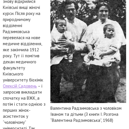
знову відкрилися
Київські вищі жіночі
курси. Після року на
природничому
відділенні
Радзимовська
перевелася на нове
медичне відділення,
яке закінчила 1912
року. Тут її помітив
декан медичного
факультету
Київського
університету біохімік
Олексій Садовень
– і
запросив викладати
спочатку на ВЖК, а
потім і стати однією з
Валентина Радзимовська з чоловіком
перших жінок-
Іваном та дітьми (З книги І. Розгона
асистенток у
“Валентина Радзимовська”, 1968)
“чоловічому”
університеті. Так