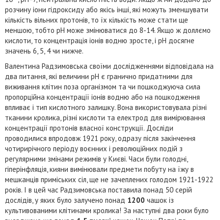
розчину іони гідроксиду або якісь інші, які можуть зменшувати
кількість вільних протонів, то їх кількість може стати ще
меншою, тобто pH може змінюватися до 8-14. Якщо ж доллємо
кислоти, то концентрація іонів водню зросте, і pH досягне
значень 6, 5, 4 чи нижче.
Валентина Радзимовська своїми дослідженнями відповідала на
два питання, які величини pH є гранично придатними для
виживання клітин поза організмом та чи пошкоджуюча сила
пропорційна концентрації іонів водню або на пошкодження
впливає і тип кислотного залишку. Вона використовувала різні
тканини кролика, різні кислоти та електрод для вимірювання
концентрації протонів власної конструкції. Досліди
проводилися впродовж 1921 року, одразу після закінчення
чотирирічного періоду воєнних і революційних подій з
регулярними змінами режимів у Києві. Часи були голодні,
гіперінфляція, кияни вимінювали предмети побуту на їжу в
мешканців приміських сіл, ще не зачеплених голодом 1921-1922
років. І в цей час Радзимовська поставила понад 50 серій
дослідів, у яких було залучено понад
1200
чашок із
культивованими клітинами кролика! За наступні два роки було