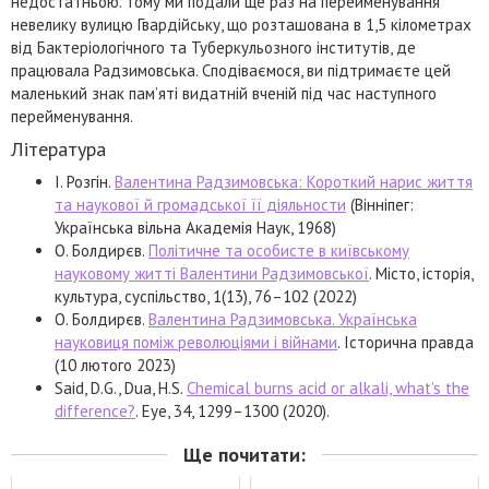
недостатньою. Тому ми подали ще раз на перейменування
невелику вулицю Гвардійську, що розташована в 1,5 кілометрах
від Бактеріологічного та Туберкульозного інститутів, де
працювала Радзимовська. Сподіваємося, ви підтримаєте цей
маленький знак пам’яті видатній вченій під час наступного
перейменування.
Література
І. Розгін.
Валентина Радзимовська: Короткий нарис життя
та наукової й громадської її діяльности
(Вінніпег:
Українська вільна Академія Наук, 1968)
О. Болдирєв.
Політичне та особисте в київському
науковому житті Валентини Радзимовської
. Місто, історія,
культура, суспільство, 1(13), 76–102 (2022)
О. Болдирєв.
Валентина Радзимовська. Українська
науковиця поміж революціями і війнами
. Історична правда
(10 лютого 2023)
Said, D.G., Dua, H.S.
Chemical burns acid or alkali, what’s the
difference?
. Eye, 34, 1299–1300 (2020).
Ще почитати: