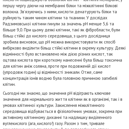
першу чергу діючи на мембранні білки та міжклітинні білкові
волокна. Зв’язуючись з ними, кислоти денатурують білки та
руйнують таким чином клітини та тканини. У дослідах
Радзимовської клітини гинули за значень pH менше 5,6 та
більше 9,0. При цьому деякі клітини, такі як фібробласти, були
більш стійкі до кислого середовища, з цього дослідниця
зробила висновок, що pH можна використовувати як спосіб
вибірково виділити більш стійкі клітини в окрему культуру. Деякі
відмінності було встановлено між дією різних кислот, так
оцтова кислота при короткому нанесенні була більш токсична
для клітин аніж соляна, проте при подовженій дії кислот
(упродовж годин) ці відмінності зникали. Отже, саме
концентрація іонів водню була головною причиною загибелі
клітин.
Сьогодні ми знаємо, що значення pH відіграють ключове
значення для нормального життя клітини як в організмі, так і в
умовах клітинної культури. Закислення міжклітинного
середовища відбувається в фізіологічних умовах, зокрема при
активному клітинному диханні та надлишку виділенного
вуглекислого (ага, кислого!) газу. Разом з тим, тривале