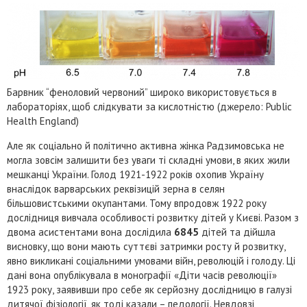
Барвник “феноловий червоний” широко використовується в
лабораторіях, щоб слідкувати за кислотністю (джерело: Public
Health England)
Але як соціально й політично активна жінка Радзимовська не
могла зовсім залишити без уваги ті складні умови, в яких жили
мешканці України. Голод 1921-1922 років охопив Україну
внаслідок варварських реквізицій зерна в селян
більшовистськими окупантами. Тому впродовж 1922 року
дослідниця вивчала особливості розвитку дітей у Києві. Разом з
двома асистентами вона дослідила
6845
дітей та дійшла
висновку, що вони мають суттєві затримки росту й розвитку,
явно викликані соціальними умовами війн, революцій і голоду. Ці
дані вона опублікувала в монографії «Діти часів революції»
1923 року, заявивши про себе як серйозну дослідницю в галузі
дитячої фізіології, як тоді казали – педології. Невдовзі