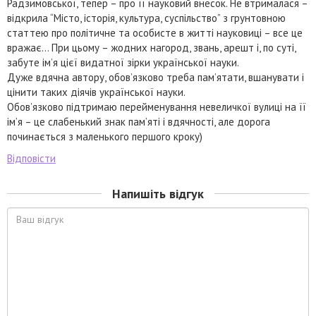
Радзимовської, тепер – про її науковий внесок. Не втрималася –
відкрила “Місто, історія, культура, суспільство” з грунтовною
статтею про політичне та особисте в житті науковиці – все це
вражає… При цьому – жодних нагород, звань, арешт і, по суті,
забуте ім’я цієї видатної зірки української науки.
Дуже вдячна автору, обов’язково треба пам’ятати, вшанувати і
цінити таких діячів української науки.
Обов’язково підтримаю перейменування невеличкої вулиці на її
ім’я – це слабенький знак пам’яті і вдячності, але дорога
починається з маленького першого кроку)
Відповісти
Напишіть відгук