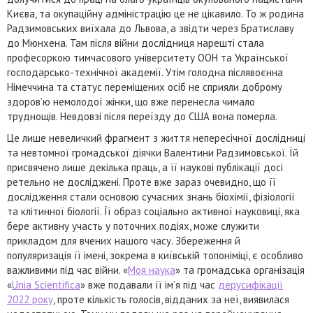
Києва, та окупаційну адміністрацію це не цікавило. То ж родина
Радзимовських виїхала до Львова, а звідти через Братиславу
до Мюнхена. Там після війни дослідниця нарешті стала
професоркою тимчасового університету ООН та Української
господарсько-технічної академії. Утім голодна післявоєнна
Німеччина та статус переміщених осіб не сприяли доброму
здоров’ю немолодої жінки, що вже перенесла чимало
труднощів. Невдовзі після переїзду до США вона померла.
Це лише невеличкий фрагмент з життя непересічної дослідниці
та невтомної громадської діячки Валентини Радзимовської. Їй
присвячено лише декілька праць, а її наукові публікації досі
ретельно не досліджені. Проте вже зараз очевидно, що її
дослідження стали основою сучасних знань біохімії, фізіології
та клітинної біології. Її образ соціально активної науковиці, яка
бере активну участь у поточних подіях, може служити
прикладом для вчених нашого часу. Збереження й
популяризація її імені, зокрема в київській топоніміці, є особливо
важливими під час війни. «
Моя наука
» та громадська організація
«
Unia Scientifica
» вже подавали її ім’я під час
дерусифікації
2022 року
, проте кількість голосів, відданих за неї, виявилася