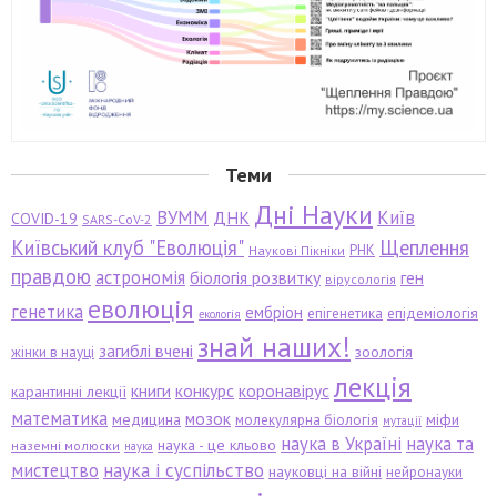
Теми
Дні Науки
ВУММ
Київ
ДНК
COVID-19
SARS-CoV-2
Київський клуб "Еволюція"
Щеплення
РНК
Наукові Пікніки
правдою
астрономія
біологія розвитку
ген
вірусологія
еволюція
генетика
ембріон
епігенетика
епідеміологія
екологія
знай наших!
загиблі вчені
зоологія
жінки в науці
лекція
книги
конкурс
коронавірус
карантинні лекції
математика
мозок
медицина
міфи
молекулярна біологія
мутації
наука в Україні
наука та
наука - це кльово
наземні молюски
наука
мистецтво
наука і суспільство
науковці на війні
нейронауки