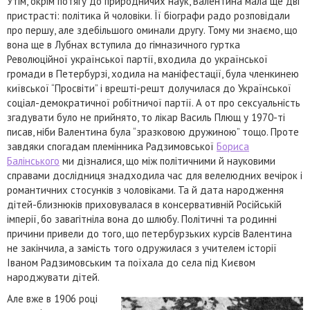
Утім, окрім потягу до природничих наук, Валентина мала ще дві
пристрасті: політика й чоловіки. Її біографи радо розповідали
про першу, але здебільшого оминали другу. Тому ми знаємо, що
вона ще в Лубнах вступила до гімназичного гуртка
Революційної української партії, входила до української
громади в Петербурзі, ходила на маніфестації, була членкинею
київської “Просвіти” і врешті-решт долучилася до Української
соціал-демократичної робітничої партії. А от про сексуальність
згадувати було не прийнято, то лікар Василь Плющ у 1970-ті
писав, ніби Валентина була “зразковою дружиною” тощо. Проте
завдяки спогадам племінника Радзимовської
Бориса
Балінського
ми дізналися, що між політичними й науковими
справами дослідниця знадходила час для велелюдних вечірок і
романтичних стосунків з чоловіками. Та й дата народження
дітей-близнюків приховувалася в консервативній Російській
імперії, бо завагітніла вона до шлюбу. Політичні та родинні
причини привели до того, що петербурзьких курсів Валентина
не закінчила, а замість того одружилася з учителем історії
Іваном Радзимовським та поїхала до села під Києвом
народжувати дітей.
Але вже в 1906 році