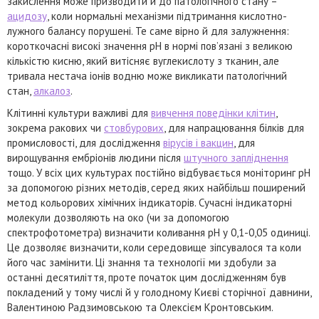
закислення може призводити й до патологічного стану –
ацидозу
, коли нормальні механізми підтримання кислотно-
лужного балансу порушені. Те саме вірно й для залужнення:
короткочасні високі значення pH в нормі пов’язані з великою
кількістю кисню, який витісняє вуглекислоту з тканин, але
тривала нестача іонів водню може викликати патологічний
стан,
алкалоз
.
Клітинні культури важливі для
вивчення поведінки клітин
,
зокрема ракових чи
стовбурових
, для напрацювання білків для
промисловості, для дослідження
вірусів і вакцин
, для
вирощування ембріонів людини після
штучного запліднення
тощо. У всіх цих культурах постійно відбувається моніторинг pH
за допомогою різних методів, серед яких найбільш поширений
метод кольорових хімічних індикаторів. Сучасні індикаторні
молекули дозволяють на око (чи за допомогою
спектрофотометра) визначити коливання pH у 0,1-0,05 одиниці.
Це дозволяє визначити, коли середовище зіпсувалося та коли
його час замінити. Ці знання та технології ми здобули за
останні десятиліття, проте початок цим дослідженням був
покладений у тому числі й у голодному Києві сторічної давнини,
Валентиною Радзимовською та Олексієм Кронтовським.