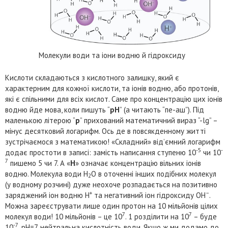
Молекули води та іони водню й гідроксиду
Кислоти складаються з кислотного залишку, який є
характерним для кожної кислоти, та іонів водню, або протонів,
які є спільними для всіх кислот. Саме про концентрацію цих іонів
водню йде мова, коли пишуть “
pH
” (а читають “пе-аш”). Під
маленькою літерою “
p
” прихований математичний вираз “-lg” –
мінус десятковий логарифм. Ось де в повсякденному житті
зустрічаємося з математикою! «Складний» від’ємний логарифм
-5
-
додає простоти в записі: замість написання ступеню 10
чи 10
7
пишемо 5 чи 7. А «
H
» означає концентрацію вільних іонів
водню. Молекула води H
O в оточенні інших подібних молекул
2
(у водному розчині) дуже неохоче розпадається на позитивно
+
–
заряджений іон водню H
та негативний іон гідроксиду OH
.
Можна зареєструвати лише один протон на 10 мільйонів цілих
7
7
молекул води! 10 мільйонів – це 10
. 1 розділити на 10
– буде
-7
10
, pH=7, нейтральна кислотність води. Якщо ж ми додамо до