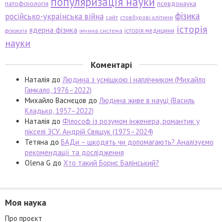
популяризація науки
патофізіологія
псевдонаука
фізика
російсько-українська війна
сайт
стовбурові клітини
історія
ядерна фізика
історія медицини
імунна система
фізіологія
науки
Коментарі
Наталія
до
Людина з усмішкою і наплічником (Михайло
Гамкало, 1976–2022)
Михайло Васнєцов
до
Людина живе в науці (Василь
Кладько, 1957–2022)
Наталія
до
Філософ із розумом інженера, романтик у
пікселі ЗСУ. Андрій Свящук (1975–2024)
Тетяна
до
БАДи – шкодять чи допомагають? Аналізуємо
рекомендації та дослідження
Olena G
до
Хто такий Борис Балінський?
Моя наука
Про проєкт