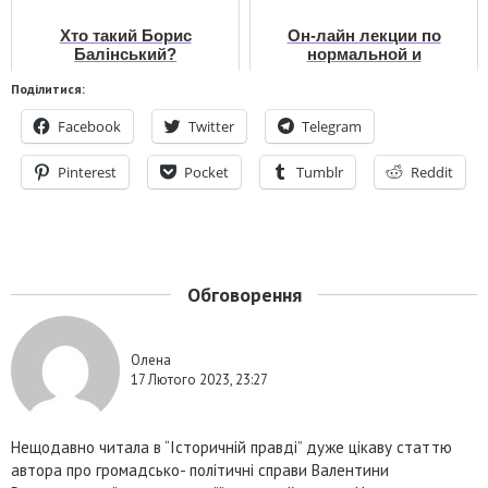
Хто такий Борис
Он-лайн лекции по
Балінський?
нормальной и
патологической
Поділитися:
физиологии
Facebook
Twitter
Telegram
Pinterest
Pocket
Tumblr
Reddit
Обговорення
Олена
17 Лютого 2023, 23:27
Нещодавно читала в “Історичній правді” дуже цікаву статтю
автора про громадсько- політичні справи Валентини