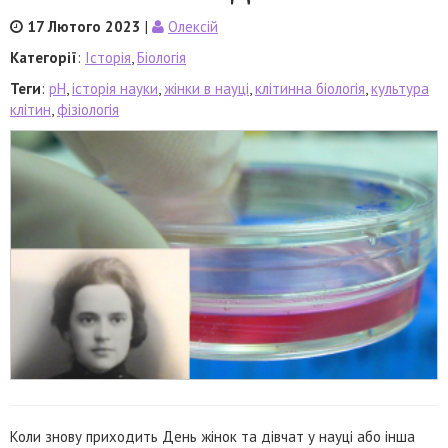
17 Лютого 2023
|
Олексій
Категорії
:
Історія
,
Біологія
Теги
:
pH
,
історія науки
,
жінки в науці
,
клітинна біологія
,
культура
клітин
,
фізіологія
Коли знову приходить День жінок та дівчат у науці або інша