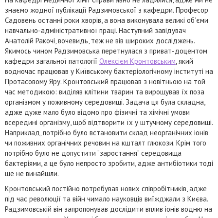
знаємо жодної публікації Радзимовської з кафедри. Професор
Садовень останні роки хворів, а вона виконувала великі об’єми
навчально-адміністративної праці. Наступний завідувач
Анатолій Ракочі, вочевидь, теж не вів широких досліджень.
Якимось чином Радзимовська перетнулася з приват-доцентом
кафедри загальної патології
Олексієм Кронтовським
, який
водночас працював у Київському бактеріологічному інституті на
Протасовому Яру. Кронтовський працював з новітньою на той
час методикою: виділяв клітини тварин та вирощував їх поза
організмом у поживному середовищі. Задача ця була складна,
адже дуже мало було відомо про фізичні та хімічні умови
всередині організму, щоб відтворити їх у штучному середовищі.
Наприклад, потрібно було встановити склад неорганічних іонів
чи поживних органічних речовин на кшталт глюкози. Крім того
потрібно було не допустити “заростання” середовища
бактеріями, а це було непросто зробити, адже антибіотики тоді
ще не винайшли.
Кронтовський постійно потребував нових співробітників, адже
під час революції та війн чимало науковців виїжджали з Києва.
Радзимовській він запропонував дослідити вплив іонів водню на