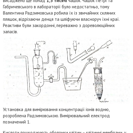
висаджено ще понад
1,5 тисячі
чашок. Чашок Петрі та
Габричевського в лабораторії було недостатньо, тому
Валентина Радзимовська робила їх із звичайних скляних
пляшок, відрізаючи денця та шліфуючи власноруч їхні краї.
Реактиви були закордонні, переважно з дореволюційних
запасів.
Установка для вимірювання концентрації іонів водню,
розроблена Радзимовською. Вимірювальний електрод
позначений 1.
Кислоти пошкоджують оболонки клітин – клітинні мембрани, у