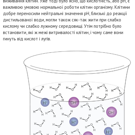
виживання клітин. Уже тоді було ясно, що кислотність, або pH, є
важливою умовою нормальної роботи клітин організму. Клітини
добре переносили нейтральні значення pH, близькі до реакції
дистильованої води, могли також сяк-так жити при слабко
кислому чи слабко лужному середовищі. Утім потрібно було
встановити, які ж межі витривалості клітин, і чому саме вони
гинуть від кислот і лугів.