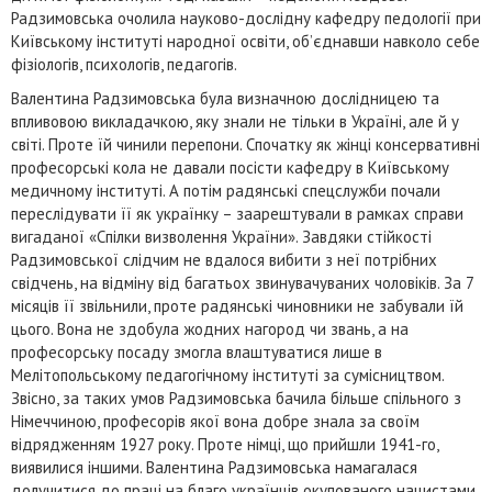
Радзимовська очолила науково-дослідну кафедру педології при
Київському інституті народної освіти, об’єднавши навколо себе
фізіологів, психологів, педагогів.
Валентина Радзимовська була визначною дослідницею та
впливовою викладачкою, яку знали не тільки в Україні, але й у
світі. Проте їй чинили перепони. Спочатку як жінці консервативні
професорські кола не давали посісти кафедру в Київському
медичному інституті. А потім радянські спецслужби почали
переслідувати її як українку – заарештували в рамках справи
вигаданої «Спілки визволення України». Завдяки стійкості
Радзимовської слідчим не вдалося вибити з неї потрібних
свідчень, на відміну від багатьох звинувачуваних чоловіків. За 7
місяців її звільнили, проте радянські чиновники не забували їй
цього. Вона не здобула жодних нагород чи звань, а на
професорську посаду змогла влаштуватися лише в
Мелітопольському педагогічному інституті за сумісництвом.
Звісно, за таких умов Радзимовська бачила більше спільного з
Німеччиною, професорів якої вона добре знала за своїм
відрядженням 1927 року. Проте німці, що прийшли 1941-го,
виявилися іншими. Валентина Радзимовська намагалася
долучитися до праці на благо українців окупованого нацистами