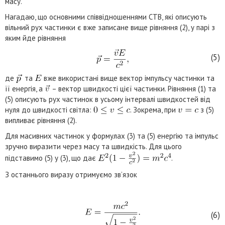
масу.
Нагадаю, що основними співвідношеннями СТВ, які описують
вільний рух частинки є вже записане вище рівняння (2), у парі з
яким йде рівняння
(5)
де
та
вже використані вище вектор імпульсу частинки та
її енергія, а
– вектор швидкості цієї частинки. Рівняння (1) та
(5) описують рух частинок в усьому інтервалі швидкостей від
нуля до швидкості світла:
. Зокрема, при
з (5)
випливає рівняння (2).
Для масивних частинок у формулах (3) та (5) енергію та імпульс
зручно виразити через масу та швидкість. Для цього
підставимо (5) у (3), що дає
.
З останнього виразу отримуємо зв’язок
(6)