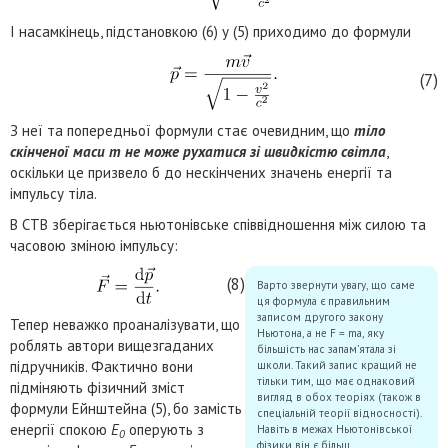
І насамкінець, підстановкою (6) у (5) приходимо до формули
(7)
З неї та попередньої формули стає очевидним, що
тіло
скінченої маси m не може рухатися зі швидкістю світла
,
оскільки це призвело б до нескінчених значень енергії та
імпульсу тіла.
В СТВ зберігається ньютонівське співвідношення між силою та
часовою зміною імпульсу:
(8)
Варто звернути увагу, що саме
ця формула є правильним
записом другого закону
Тепер неважко проаналізувати, що
Ньютона, а не F = ma, яку
роблять автори вищезгаданих
більшість нас запам’ятала зі
підручників. Фактично вони
школи. Такий запис кращий не
тільки тим, що має однаковий
підміняють фізичний зміст
вигляд в обох теоріях (також в
формули Ейнштейна (5), бо замість
спеціальній теорії відносності).
енергії спокою
E
оперують з
Навіть в межах Ньютонівської
0
фізики він є більш