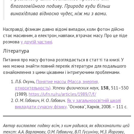
благоговійного подиву. Природа куди більш
винахідлива відносно чудес, ніж ми з вами.
Насправді, фізикам давно відомі випадки, коли фотон дійсно
стає масивним, а електрон, навпаки, втрачає масу. Про це піде
розмова
у другій частині
.
Література
Питання про масу фотона розглядається в статті та книзі. У
них можна знайти повний перелік літератури для подальшого
ознайомлення з цими цікавими і інтригуючими проблемами.
Л.Б. Окунь,
Понятие массы (Масса, энергия,
относительность)
.
Успехи физических наук,
158,
511–530
(1989).
https://ufn.ru/ru/articles/1989/7/f/
О. М. Габович, Н. О. Габович.
Як у загальноосвітній школі
викладати сучасну фізику
. “Основа”, Харків, 2008. – 111 с.
Автор висловлює подяку всім, з ким радився, як вдосконалити цей
текст: А.А. Варламову, О.М. Габовичу, В.П. Гусиніну, М.З. Йоргову,