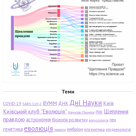
Теми
Дні Науки
ВУММ
Київ
ДНК
COVID-19
SARS-CoV-2
Київський клуб "Еволюція"
Щеплення
РНК
Наукові Пікніки
правдою
астрономія
біологія розвитку
ген
вірусологія
еволюція
генетика
ембріон
епігенетика
епідеміологія
екологія