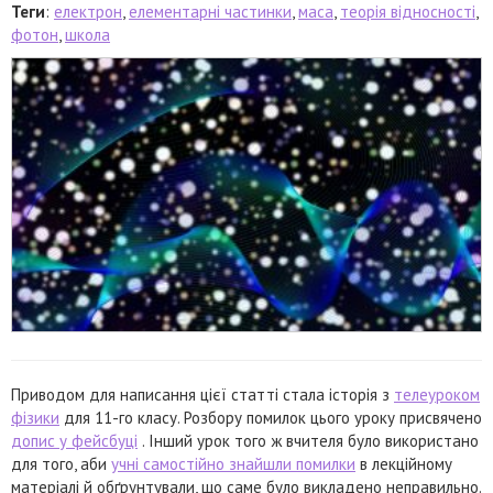
Теги
:
електрон
,
елементарні частинки
,
маса
,
теорія відносності
,
фотон
,
школа
Приводом для написання цієї статті стала історія з
телеуроком
фізики
для 11-го класу. Розбору помилок цього уроку присвячено
допис у фейсбуці
. Інший урок того ж вчителя було використано
для того, аби
учні самостійно знайшли помилки
в лекційному
матеріалі й обґрунтували, що саме було викладено неправильно.