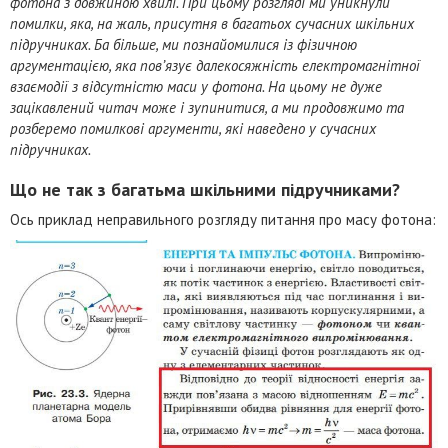
фотона з довжиною хвилі. При цьому розгляді ми уникнули
помилки, яка, на жаль, присутня в багатьох сучасних шкільних
підручниках. Ба більше, ми познайомилися із фізичною
аргументацією, яка пов’язує далекосяжність електромагнітної
взаємодії з відсутністю маси у фотона. На цьому не дуже
зацікавлений читач може і зупинитися, а ми продовжимо та
розберемо помилкові аргументи, які наведено у сучасних
підручниках.
Що не так з багатьма шкільними підручниками?
Ось приклад неправильного розгляду питання про масу фотона: