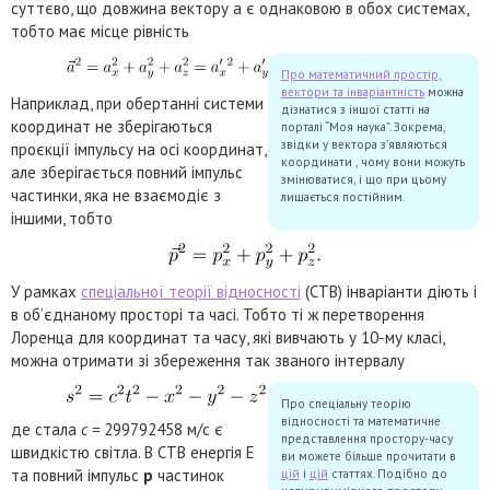
суттєво, що довжина вектору a є однаковою в обох системах,
тобто має місце рівність
Про математичний простір,
вектори та інваріантність
можна
Наприклад, при обертанні системи
дізнатися з іншої статті на
координат не зберігаються
порталі “Моя наука”. Зокрема,
звідки у вектора з’являються
проєкції імпульсу на осі координат,
координати , чому вони можуть
але зберігається повний імпульс
змінюватися, і що при цьому
частинки, яка не взаємодіє з
лишається постійним.
іншими, тобто
У рамках
спеціальної теорії відносності
(СТВ) інваріанти діють і
в об’єднаному просторі та часі. Тобто ті ж перетворення
Лоренца для координат та часу, які вивчають у 10-му класі,
можна отримати зі збереження так званого інтервалу
Про спеціальну теорію
відносності та математичне
де стала
c =
299792458 м/с є
представлення простору-часу
швидкістю світла. В СТВ енергія E
ви можете більше прочитати в
та повний імпульс
p
частинок
цій
і
цій
статтях. Подібно до