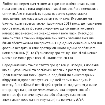
Добре, що перед цим місцем автори все ж відзначають, що
маса спокою фотона дорівнює нулеві, позаяк його неможливо
спинити. Але ж наявність поряд взаємно суперечливих
тверджень про масу лише заплутує читача. Власне, це ми і
бачимо, коли перегортаємо підручники 2019 року, де пояснення
про безмасовість фотона скорочено ще більше, а головний
наголос перенесено на знаходження його маси. Унаслідок
знайомства з такими підручниками читач залишається ще
більш збентеженим. Використання ще однієї скінченої маси для
фотона входить в явне протиріччя щодо щойно зробленого
нами з рівнянь (6) та (7) висновку про те, що тіло зі скінченою
масою не може рухатися зі швидкістю світла.
Передивившись також статті про фотон у Вікіпедії, я побачив,
що в її українській та російській версіях є розгляд так званої
“релятивістської маси” фотона, подібний до вищезгаданих
підручників, проте вказується, що цей термін виходить із
вжитку. В англійській версії цей термін не згадується, а лише
стверджується, що це
маса системи
, яка випромінює або
поглинає фотон зменшується або збільшується (якщо
2
знехтувати переданим імпульсом) на величину
E/ с
.