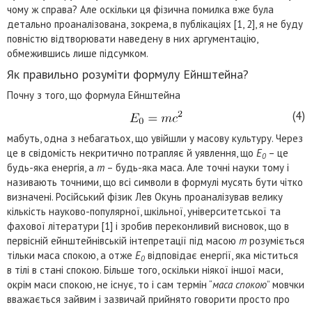
чому ж справа? Але оскільки ця фізична помилка вже була
детально проаналізована, зокрема, в публікаціях [1, 2], я не буду
повністю відтворювати наведену в них аргументацію,
обмежившись лише підсумком.
Як правильно розуміти формулу Ейнштейна?
Почну з того, що формула Ейнштейна
(4)
мабуть, одна з небагатьох, що увійшли у масову культуру. Через
це в свідомість некритично потрапляє й уявлення, що
E
– це
0
будь-яка енергія, а
m
– будь-яка маса. Але точні науки тому і
називають точними, що всі символи в формулі мусять бути чітко
визначені. Російський фізик Лев Окунь проаналізував велику
кількість науково-популярної, шкільної, університетської та
фахової літератури [1] і зробив переконливий висновок, що в
первісній ейнштейнівській інтепретації під масою
m
розуміється
тільки маса спокою, а отже
E
відповідає енергії, яка міститься
0
в тілі в стані спокою. Більше того, оскільки ніякої іншої маси,
окрім маси спокою, не існує, то і сам термін “
маса спокою
” мовчки
вважається зайвим і зазвичай прийнято говорити просто про