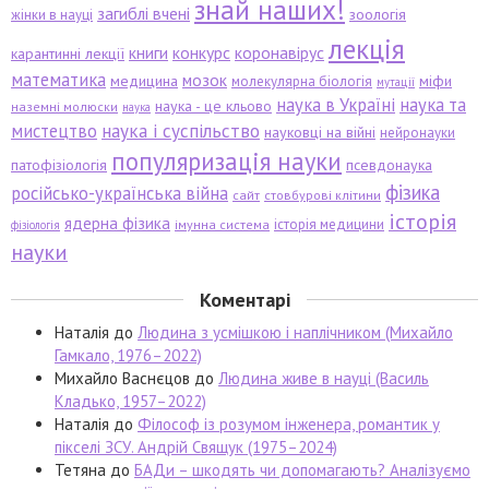
знай наших!
загиблі вчені
зоологія
жінки в науці
лекція
книги
конкурс
коронавірус
карантинні лекції
математика
мозок
медицина
міфи
молекулярна біологія
мутації
наука в Україні
наука та
наука - це кльово
наземні молюски
наука
мистецтво
наука і суспільство
науковці на війні
нейронауки
популяризація науки
патофізіологія
псевдонаука
фізика
російсько-українська війна
сайт
стовбурові клітини
історія
ядерна фізика
історія медицини
імунна система
фізіологія
науки
Коментарі
Наталія
до
Людина з усмішкою і наплічником (Михайло
Гамкало, 1976–2022)
Михайло Васнєцов
до
Людина живе в науці (Василь
Кладько, 1957–2022)
Наталія
до
Філософ із розумом інженера, романтик у
пікселі ЗСУ. Андрій Свящук (1975–2024)
Тетяна
до
БАДи – шкодять чи допомагають? Аналізуємо