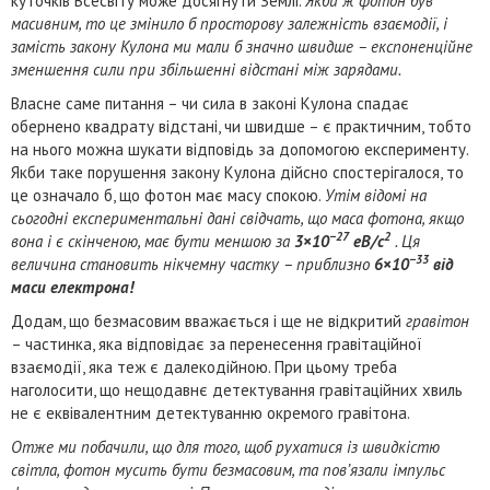
куточків Всесвіту може досягнути Землі.
Якби ж фотон був
масивним, то це змінило б просторову залежність взаємодії, і
замість закону Кулона ми мали б значно швидше – експоненційне
зменшення сили при збільшенні відстані між зарядами.
Власне саме питання – чи сила в законі Кулона спадає
обернено квадрату відстані, чи швидше – є практичним, тобто
на нього можна шукати відповідь за допомогою експерименту.
Якби таке порушення закону Кулона дійсно спостерігалося, то
це означало б, що фотон має масу спокою.
Утім відомі на
сьогодні експериментальні дані свідчать, що маса фотона, якщо
−27
2
вона і є скінченою, має бути меншою за
3×10
еВ/c
. Ця
−33
величина становить нікчемну частку – приблизно
6×10
від
маси електрона!
Додам, що безмасовим вважається і ще не відкритий
гравітон
– частинка, яка відповідає за перенесення гравітаційної
взаємодії, яка теж є далекодійною. При цьому треба
наголосити, що нещодавнє детектування гравітаційних хвиль
не є еквівалентним детектуванню окремого гравітона.
Отже ми побачили, що для того, щоб рухатися із швидкістю
світла, фотон мусить бути безмасовим, та пов’язали імпульс