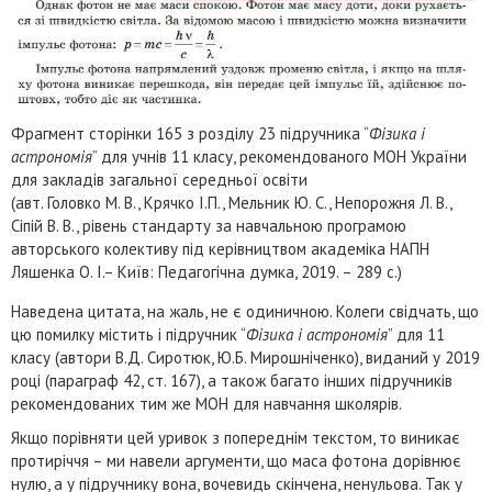
Фрагмент сторінки 165 з розділу 23 підручника “
Фізика і
астрономія
” для учнів 11 класу, рекомендованого МОН України
для закладів загальної середньої освіти
(авт. Головко М. В., Крячко І.П., Мельник Ю. С., Непорожня Л. В.,
Сіпій В. В., рівень стандарту за навчальною програмою
авторського колективу під керівництвом академіка НАПН
Ляшенка О. І.– Київ: Педагогічна думка, 2019. – 289 с.)
Наведена цитата, на жаль, не є одиничною. Колеги свідчать, що
цю помилку містить і підручник “
Фізика і астрономія
” для 11
класу (автори В.Д. Сиротюк, Ю.Б. Мирошніченко), виданий у 2019
році (параграф 42, ст. 167), а також багато інших підручників
рекомендованих тим же МОН для навчання школярів.
Якщо порівняти цей уривок з попереднім текстом, то виникає
протиріччя – ми навели аргументи, що маса фотона дорівнює
нулю, а у підручнику вона, вочевидь скінчена, ненульова. Так у