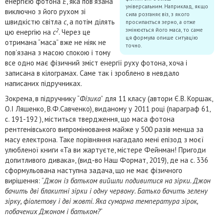
енергією фотона
E
, яка пов’язана
універсальним. Наприклад, якщо
виключно з його рухом зі
сила розганяє віз, з якого
швидкістю світла
с
, а потім ділять
просипається зерно, а отже
змінюється його маса, то саме
2
цю енергію на
с
. Через це
ця формула опише ситуацію
отримана “маса” вже не ніяк не
точно.
пов’язана з масою спокою і тому
все одно має фізичний зміст енергії руху фотона, хоча і
записана в кілограмах. Саме так і зроблено в невдало
написаних підручниках.
Зокрема, в підручнику “
Фізика
” для 11 класу (автори Є.В. Коршак,
О.І Ляшенко, В.Ф.Савченко), виданому у 2011 році (параграф 61,
с. 191-192 ), міститься твердження, що маса фотона
рентгенівського випромінювання майже у 500 разів менша за
масу електрона. Таке порівняння нагадало мені епізод з моєї
улюбленої книги «Та ви жартуєте, містере Фейнман! Пригоди
допитливого дивака», (вид-во Наш Формат, 2019), де на с. 336
сформульована наступна задача, що не має фізичного
вирішення: “
Джон із батьком вийшли подивитися на зірки. Джон
бачить дві блакитні зірки і одну червону. Батько бачить зелену
зірку, фіолетову і дві жовті. Яка сумарна температура зірок,
побачених Джоном і батьком?
“