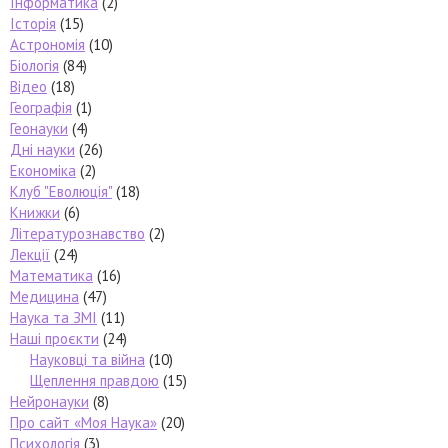
Інформатика
(2)
Історія
(15)
Астрономія
(10)
Біологія
(84)
Відео
(18)
Географія
(1)
Геонауки
(4)
Дні науки
(26)
Економіка
(2)
Клуб "Еволюція"
(18)
Книжки
(6)
Літературознавство
(2)
Лекції
(24)
Математика
(16)
Медицина
(47)
Наука та ЗМІ
(11)
Наші проєкти
(24)
Науковці та війна
(10)
Щеплення правдою
(15)
Нейронауки
(8)
Про сайт «Моя Наука»
(20)
Психологія
(3)