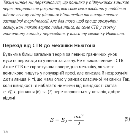
Таким чином, ми переконалися, що помилка у підручниках виникає
через неправильне розуміння, яка саме маса входить у найбільш
відоме всьому світу рівняння Ейнштейна та використання
застарілої термінології. Але для того, щоб краще зрозуміти
логіку, нам також варто подивитися, як саме СТВ у своєму
граничному випадку переходить у класичну механіку Ньютона.
Перехід від СТВ до механіки Ньютона
Будь-яка більш загальна теорія за певних граничних умов
мусить переходити у менш загальну. Не є виключенням і СТВ.
Адже СТВ не спростувала попередню механіку, як часто
помилково пишуть у популярній пресі, але описала й незрозумілі
доти явища, й ті, що мали опис у рамках класичної механіки Так,
коли швидкості є набагато нижчими від швидкості світла
, рівняння (6) та (7) перетворюються у «старі», добре
відомі
(9)
та