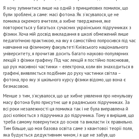
Я хочу зупинитися лише на одній з принципових помилок, що
були зроблені, а саме: масі фотона. Як з’ясувалося, це не
помилка окремого вчителя, а хибне твердження, яке
повторюється у багатьох сучасних українських підручниках з
фізики. Хоча мій досвід викладання в школі обмежений лише
педагогічною практикою, на яку я самостійно попросився під час
навчання на фізичному факультеті Київського національного
університету, я прочитав досить багато науково-популярних
лекцій з фізики графену. Під час лекцій я постійно пояснював,
що рух масивної частинки – електрона, коли він знаходиться в
графені, виявляється подібним до руху частинки світла –
фотона, про яку зі шкільного курсу фізики відомо, що вона є
безмасовою.
Менше з тим, з’ясувалося, що це хибне уявлення про ненульову
масу фотона було присутнє ще в радянських підручниках. За
всі роки незалежності ця помилка так і не була виправлена й
досі копіюється з підручника до підручника. Тому я вирішив, що
треба самому повернутися до основ та викласти їх правильно.
Тим більше, що моя базова освіта саме з квантової теорії поля,
яка будується дедуктивним чином, і я ще не забув, що