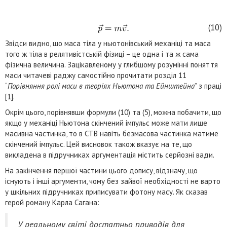
(10)
Звідси видно, що маса тіла у ньютонівський механіці та маса
того ж тіла в релятивістській фізиці – це одна і та ж сама
фізична величина. Зацікавленому у глибшому розумінні поняття
маси читачеві раджу самостійно прочитати розділ 11
“
Порівняння ролі маси в теоріях Ньютона та Ейнштейна
” з праці
[1].
Окрім цього, порівнявши формули (10) та (5), можна побачити, що
якщо у механіці Ньютона скінчений імпульс може мати лише
масивна частинка, то в СТВ навіть безмасова частинка матиме
скінчений імпульс. Цей висновок також вказує на те, що
викладена в підручниках аргументація містить серйозні вади.
На закінчення першої частини цього допису, відзначу, що
існують і інші аргументи, чому без зайвої необхідності не варто
у шкільних підручниках приписувати фотону масу. Як сказав
герой роману Карла Сагана:
У реальному світі достатньо приводів для