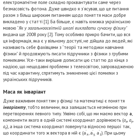
електромагнітне поле складно проквантувати саме через
безмасовість фотона. Дуже швидко я з’ясував, що це питання
разом з більш широким питанням щодо поняття маси добре
викладено у статті [1]. Ба більше, є навіть книжка українською
мовою “
Як у загальноосвітній школі викладати сучасну фізику
”
видана ще 2008 року [2]. Тому особливо прикро бачити, що вся
ця інформація, яка є у вільному доступі, не дійшла до людей, які
називають себе фахівцями з “теорії та методики навчання
фізики” й продовжують писати підручники з фізики з грубими
помилками. Усе-таки вирішив дописати цю статтю до кінця з
надією, що нещодавні проблеми з телеосвітою, запровадженою
під час карантину, спрятимуть зникненню цієї помилки з
українських підручників.
Маса як інваріант
Дуже важливим поняттям у фізиці та математиці є поняття
інваріанту
, тобто величини, яка залишається незмінною при
перетвореннях певного типу. Уявімо собі, що ми маємо вектор
a
,
компоненти якого в одній системі координат дорівнюють (
a
, a
,
x
y
a
), а інша система координат повернута відносно першої так,
z
‘
‘
‘
що координати того ж вектора в ній є (a
, a
a
). При цьому
x
y,
z