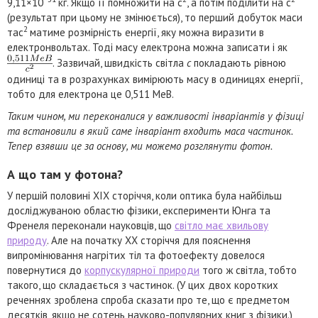
9,11×10
кг. Якщо її помножити на c
, а потім поділити на c
(результат при цьому не змінюється), то перший добуток маси
2
таc
матиме розмірність енергії, яку можна виразити в
електронвольтах. Тоді масу електрона можна записати і як
. Зазвичай, швидкість світла
c
покладають рівною
одиниці та в розрахунках вимірюють масу в одиницях енергії,
тобто для електрона це 0,511 МеВ.
Таким чином, ми переконалися у важливості інваріантів у фізиці
та встановили в який саме інваріант входить маса частинок.
Тепер взявши це за основу, ми можемо розглянути фотон.
А що там у фотона?
У першій половині XIX сторіччя, коли оптика була найбільш
досліджуваною областю фізики, експерименти Юнга та
Френеля переконали науковців, що
світло має хвильову
природу
. Але на початку XX сторіччя для пояснення
випромінювання нагрітих тіл та фотоефекту довелося
повернутися до
корпускулярної природи
того ж світла, тобто
такого, що складається з частинок. (У цих двох коротких
реченнях зроблена спроба сказати про те, що є предметом
десятків, якщо не сотень науково-популярних книг з фізики.)