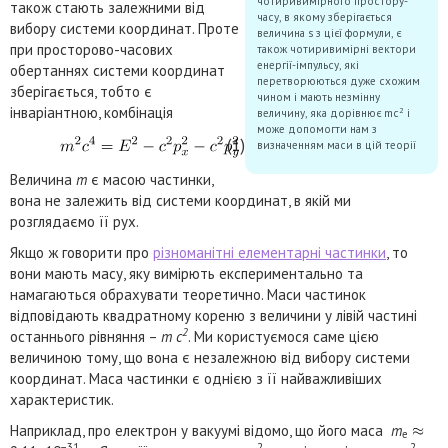
чотиривимірного простору-
також стають залежними від
часу, в якому зберігається
вибору системи координат. Проте
величина s з цієї формули, є
при просторово-часових
також чотиривимірні вектори
енергії-імпульсу, які
обертаннях системи координат
перетворюються дуже схожим
зберігається, тобто є
чином і мають незмінну
інваріантною, комбінація
2
величину, яка дорівнює mc
і
може допомогти нам з
(1)
визначенням маси в цій теорії
Величина
m
є масою частинки,
вона не залежить від системи координат, в якій ми
розглядаємо її рух.
Якщо ж говорити про
різноманітні елементарні частинки
, то
вони мають масу, яку вимірють експериментально та
намагаються обрахувати теоретично. Маси частинок
відповідають квадратному кореню з величини у лівій частині
2
останнього рівняння –
m c
. Ми користуємося саме цією
величиною тому, що вона є незалежною від вибору системи
координат. Маса частинки є однією з її найважливіших
характеристик.
Наприклад, про електрон у вакуумі відомо, що його маса
m
e
−31
2
2