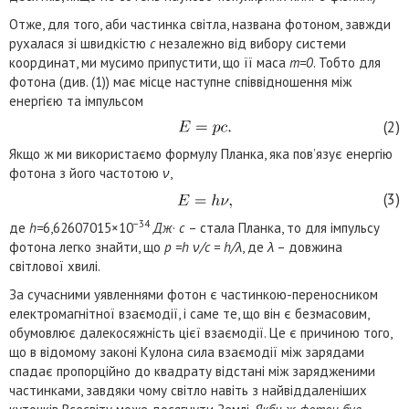
Отже, для того, аби частинка світла, названа фотоном, завжди
рухалася зі швидкістю
c
незалежно від вибору системи
координат, ми мусимо припустити, що її маса
m=0
. Тобто для
фотона (див. (1)) має місце наступне співвідношення між
енергією та імпульсом
(2)
Якщо ж ми використаємо формулу Планка, яка пов’язує енергію
фотона з його частотою
ν
,
(3)
−34
де
h=
6,62607015×10
Дж
·
с
– стала Планка, то для імпульсу
фотона легко знайти, що
p =h ν/c = h/λ
, де
λ
– довжина
світлової хвилі.
За сучасними уявленнями фотон є частинкою-переносником
електромагнітної взаємодії, і саме те, що він є безмасовим,
обумовлює далекосяжність цієї взаємодії. Це є причиною того,
що в відомому законі Кулона сила взаємодії між зарядами
спадає пропорційно до квадрату відстані між зарядженими
частинками, завдяки чому світло навіть з найвіддаленіших