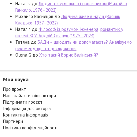
Наталія
до
Людина з усмішкою і наплічником (Михайло
Гамкало, 1976–2022)
Михайло Васнєцов
до
Людина живе в науці (Василь
Кладько, 1957–2022)
Наталія
до
Філософ із розумом інженера, романтик у
пікселі ЗСУ. Андрій Свящук (1975–2024)
Тетяна
до
БАДи – шкодять чи допомагають? Аналізуємо
рекомендації та дослідження
Olena G
до
Хто такий Борис Балінський?
Моя наука
Про проєкт
Наші найактивніші автори
Підтримати проєкт
Інформація для авторів
Контактна інформація
Партнери
Політика конфіденційності