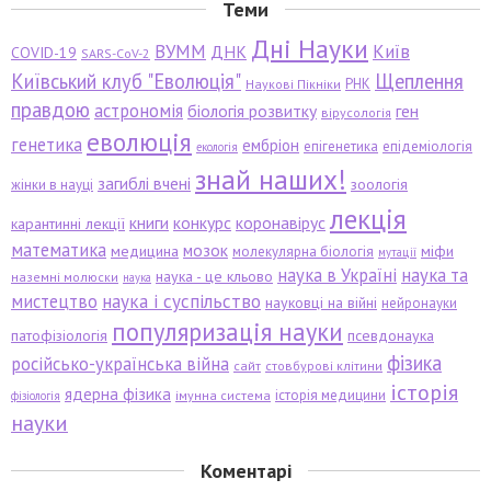
Теми
Дні Науки
ВУММ
Київ
ДНК
COVID-19
SARS-CoV-2
Київський клуб "Еволюція"
Щеплення
РНК
Наукові Пікніки
правдою
астрономія
біологія розвитку
ген
вірусологія
еволюція
генетика
ембріон
епігенетика
епідеміологія
екологія
знай наших!
загиблі вчені
зоологія
жінки в науці
лекція
книги
конкурс
коронавірус
карантинні лекції
математика
мозок
медицина
міфи
молекулярна біологія
мутації
наука в Україні
наука та
наука - це кльово
наземні молюски
наука
мистецтво
наука і суспільство
науковці на війні
нейронауки
популяризація науки
патофізіологія
псевдонаука
фізика
російсько-українська війна
сайт
стовбурові клітини
історія
ядерна фізика
історія медицини
імунна система
фізіологія
науки
Коментарі