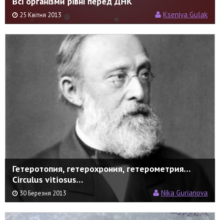
Всі організми рівні перед ДНК
Kseniya Gulak
25 Квітня 2013
Гетеротопия, гетерохрония, гетерометрия…
Circulus vitiosus…
Nika Gurianova
30 Березня 2013