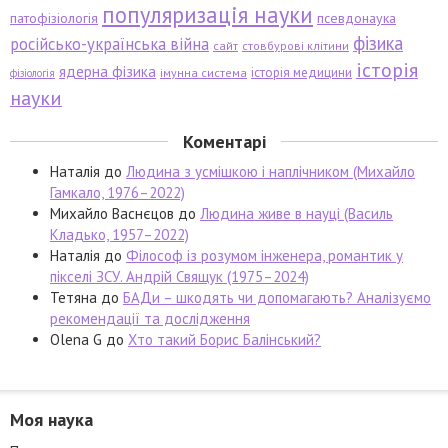
популяризація науки
патофізіологія
псевдонаука
фізика
російсько-українська війна
сайт
стовбурові клітини
історія
ядерна фізика
історія медицини
імунна система
фізіологія
науки
Коментарі
Наталія
до
Людина з усмішкою і наплічником (Михайло
Гамкало, 1976–2022)
Михайло Васнєцов
до
Людина живе в науці (Василь
Кладько, 1957–2022)
Наталія
до
Філософ із розумом інженера, романтик у
пікселі ЗСУ. Андрій Свящук (1975–2024)
Тетяна
до
БАДи – шкодять чи допомагають? Аналізуємо
рекомендації та дослідження
Olena G
до
Хто такий Борис Балінський?
Моя наука