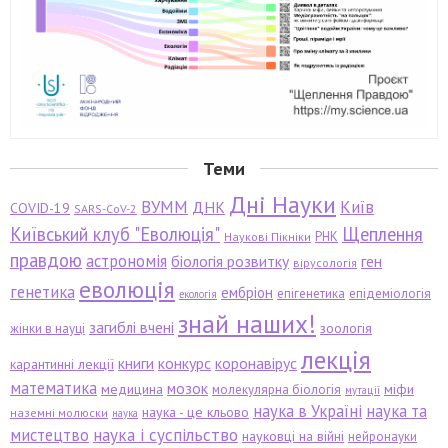
Теми
Дні Науки
ВУММ
Київ
ДНК
COVID-19
SARS-CoV-2
Київський клуб "Еволюція"
Щеплення
РНК
Наукові Пікніки
правдою
астрономія
біологія розвитку
ген
вірусологія
еволюція
генетика
ембріон
епігенетика
епідеміологія
екологія
знай наших!
загиблі вчені
зоологія
жінки в науці
лекція
книги
конкурс
коронавірус
карантинні лекції
математика
мозок
медицина
міфи
молекулярна біологія
мутації
наука в Україні
наука та
наука - це кльово
наземні молюски
наука
мистецтво
наука і суспільство
науковці на війні
нейронауки