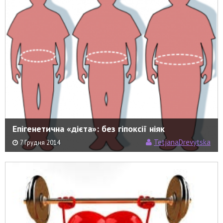
Епігенетична «дієта»: без гіпоксії ніяк
TetjanaDrevytska
7 Грудня 2014