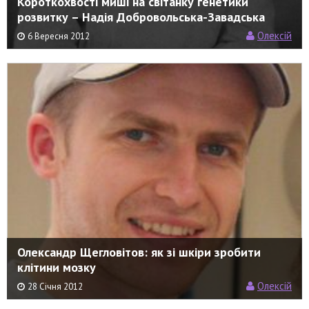
Короткохвості миші на світанку генетики
розвитку – Надія Добровольська-Завадська
Олексій
6 Вересня 2012
Олександр Щегловітов: як зі шкіри зробити
клітини мозку
Олексій
28 Січня 2012