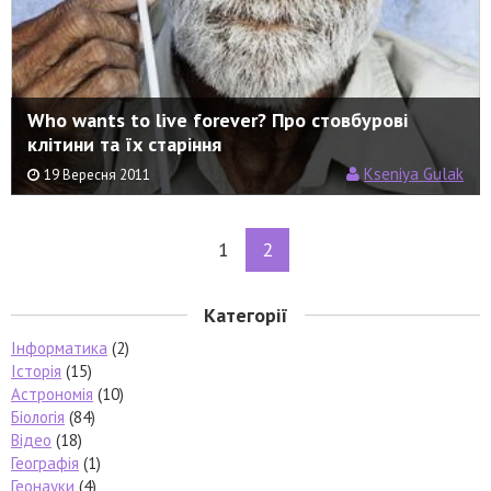
Who wants to live forever? Про стовбурові
клітини та їх старіння
Kseniya Gulak
19 Вересня 2011
1
2
Категорії
Інформатика
(2)
Історія
(15)
Астрономія
(10)
Біологія
(84)
Відео
(18)
Географія
(1)
Геонауки
(4)