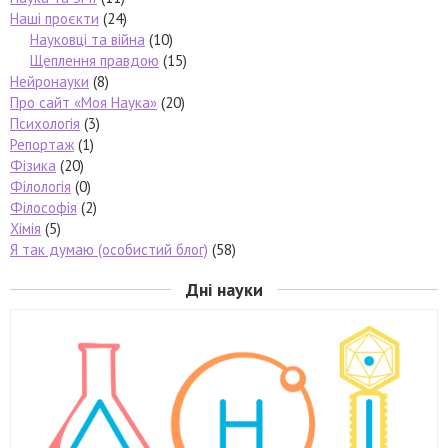
Наші проєкти
(24)
Науковці та війна
(10)
Щеплення правдою
(15)
Нейронауки
(8)
Про сайт «Моя Наука»
(20)
Психологія
(3)
Репортаж
(1)
Фізика
(20)
Філологія
(0)
Філософія
(2)
Хімія
(5)
Я так думаю (особистий блог)
(58)
Дні науки