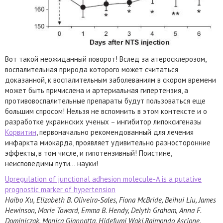
Вот такой неожиданный поворот! Вслед за атеросклерозом,
воспалительная природа которого может считаться
доказанной, к воспалительным заболеваниям в скором времени
может быть причислена и артериальная гипертензия, а
противовоспалительные препараты будут пользоваться еще
большим спросом! Нельзя не вспомнить в этом контексте и о
разработке украинских ученых – ингибитор липоксигеназы
Корвитин
, первоначально рекомендованный для лечения
инфаркта миокарда, проявляет удивительно разносторонние
эффекты, в том числе, и гипотензивный! Поистине,
неисповедимы пути… науки!
Upregulation of junctional adhesion molecule-A is a putative
prognostic marker of hypertension
Haibo Xu, Elizabeth B. Oliveira-Sales, Fiona McBride, Beihui Liu, James
Hewinson, Marie Toward, Emma B. Hendy, Delyth Graham, Anna F.
Dominiczak, Monica Giannotta, Hidefumi Waki,Raimondo Ascione,