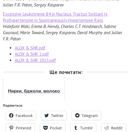
Julian F.R. Paton, Sergey Kasparov
Excessive Leukotriene B4 in Nucleus Tractus Solitarii Is
Prohypertensive in Spontaneously Hypertensive Rats
Hidefumi Waki, Emma B. Hendy, Charles C.T. Hindmarch, Sabine
Gouraud, Marie Toward, Sergey Kasparov, David Murphy and Julian
F.R. Paton
ALOX & SHR.pdf
ALOX & SHR 2.pdf
ALOX & SHR 2013.pdf
Ще почитати:
Нирки, бджоли, молоко
Поділитися:
Facebook
Twitter
Telegram
Pinterest
Pocket
Tumblr
Reddit