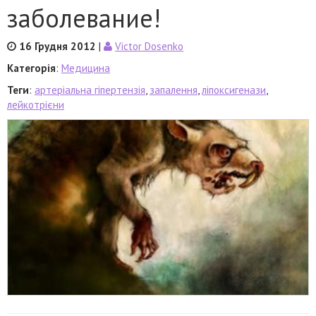
заболевание!
16 Грудня 2012
|
Victor Dosenko
Категорія
:
Медицина
Теги
:
артеріальна гіпертензія
,
запалення
,
ліпоксигенази
,
лейкотрієни