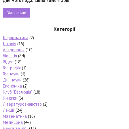
для моїх подальших коментарів.
Категорії
Інформатика
(2)
Історія
(15)
Астрономія
(10)
Біологія
(84)
Відео
(18)
Географія
(1)
Геонауки
(4)
Дні науки
(26)
Економіка
(2)
Клуб "Еволюція"
(18)
Книжки
(6)
Літературознавство
(2)
Лекції
(24)
Математика
(16)
Медицина
(47)
Наука та ЗМІ
(11)