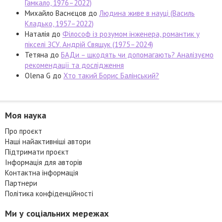
Гамкало, 1976–2022)
Михайло Васнєцов
до
Людина живе в науці (Василь
Кладько, 1957–2022)
Наталія
до
Філософ із розумом інженера, романтик у
пікселі ЗСУ. Андрій Свящук (1975–2024)
Тетяна
до
БАДи – шкодять чи допомагають? Аналізуємо
рекомендації та дослідження
Olena G
до
Хто такий Борис Балінський?
Моя наука
Про проєкт
Наші найактивніші автори
Підтримати проєкт
Інформація для авторів
Контактна інформація
Партнери
Політика конфіденційності
Ми у соціальних мережах