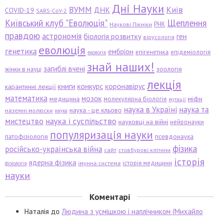
Дні Науки
ВУММ
Київ
ДНК
COVID-19
SARS-CoV-2
Київський клуб "Еволюція"
Щеплення
РНК
Наукові Пікніки
правдою
астрономія
біологія розвитку
ген
вірусологія
еволюція
генетика
ембріон
епігенетика
епідеміологія
екологія
знай наших!
загиблі вчені
зоологія
жінки в науці
лекція
книги
конкурс
коронавірус
карантинні лекції
математика
мозок
медицина
міфи
молекулярна біологія
мутації
наука в Україні
наука та
наука - це кльово
наземні молюски
наука
мистецтво
наука і суспільство
науковці на війні
нейронауки
популяризація науки
патофізіологія
псевдонаука
фізика
російсько-українська війна
сайт
стовбурові клітини
історія
ядерна фізика
історія медицини
імунна система
фізіологія
науки
Коментарі
Наталія
до
Людина з усмішкою і наплічником (Михайло