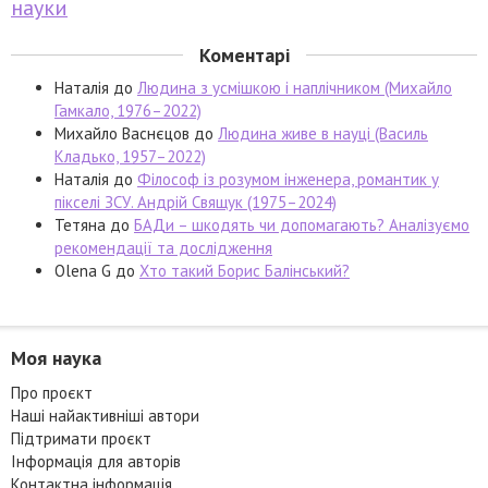
науки
Коментарі
Наталія
до
Людина з усмішкою і наплічником (Михайло
Гамкало, 1976–2022)
Михайло Васнєцов
до
Людина живе в науці (Василь
Кладько, 1957–2022)
Наталія
до
Філософ із розумом інженера, романтик у
пікселі ЗСУ. Андрій Свящук (1975–2024)
Тетяна
до
БАДи – шкодять чи допомагають? Аналізуємо
рекомендації та дослідження
Olena G
до
Хто такий Борис Балінський?
Моя наука
Про проєкт
Наші найактивніші автори
Підтримати проєкт
Інформація для авторів
Контактна інформація