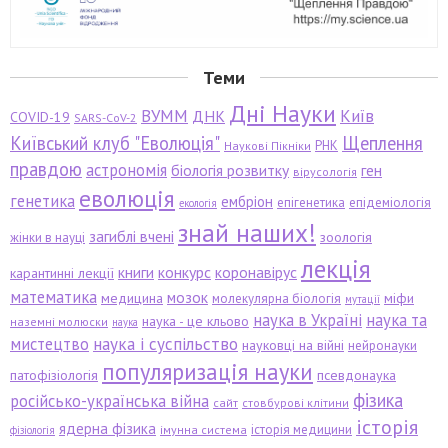
Теми
Дні Науки
ВУММ
Київ
ДНК
COVID-19
SARS-CoV-2
Київський клуб "Еволюція"
Щеплення
РНК
Наукові Пікніки
правдою
астрономія
біологія розвитку
ген
вірусологія
еволюція
генетика
ембріон
епігенетика
епідеміологія
екологія
знай наших!
загиблі вчені
зоологія
жінки в науці
лекція
книги
конкурс
коронавірус
карантинні лекції
математика
мозок
медицина
міфи
молекулярна біологія
мутації
наука в Україні
наука та
наука - це кльово
наземні молюски
наука
мистецтво
наука і суспільство
науковці на війні
нейронауки
популяризація науки
патофізіологія
псевдонаука
фізика
російсько-українська війна
сайт
стовбурові клітини
історія
ядерна фізика
історія медицини
імунна система
фізіологія