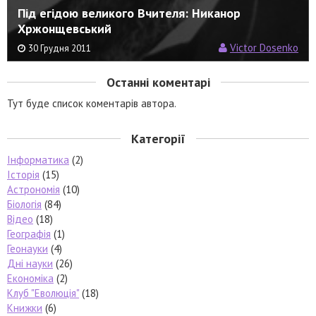
Під егідою великого Вчителя: Никанор
Хржонщевський
Victor Dosenko
30 Грудня 2011
Останні коментарі
Тут буде список коментарів автора.
Категорії
Інформатика
(2)
Історія
(15)
Астрономія
(10)
Біологія
(84)
Відео
(18)
Географія
(1)
Геонауки
(4)
Дні науки
(26)
Економіка
(2)
Клуб "Еволюція"
(18)
Книжки
(6)