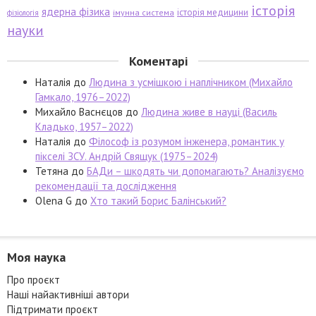
історія
ядерна фізика
історія медицини
імунна система
фізіологія
науки
Коментарі
Наталія
до
Людина з усмішкою і наплічником (Михайло
Гамкало, 1976–2022)
Михайло Васнєцов
до
Людина живе в науці (Василь
Кладько, 1957–2022)
Наталія
до
Філософ із розумом інженера, романтик у
пікселі ЗСУ. Андрій Свящук (1975–2024)
Тетяна
до
БАДи – шкодять чи допомагають? Аналізуємо
рекомендації та дослідження
Olena G
до
Хто такий Борис Балінський?
Моя наука
Про проєкт
Наші найактивніші автори
Підтримати проєкт