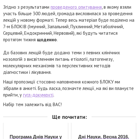
Згідно з результатами
проведеного опитування
, в якому взяли
участь більше 300 людей, громада висловилася за проведення
лекцій у новому форматі. Тепер весь матеріал буде поділено на
7-м БЛОКІВ (Імунний, Запальний, Пухлинний, Метаболічний,
Серцевий, Ендокринний, Нервовий), які будуть читатися
протягом тижня
щоденно
.
До базових лекцій буде додано теми з певних клінічних
нозологій з висвітленням питань етіології, патогенезу,
молекулярних механізмів та перспективних методів
діагностики і лікування.
Наші пропозиції стосовно наповнення кожного БЛОКУ ми
зібрали в анкеті. Будь ласка, позначте лекції, на які ви плануєте
прийти, у
гугл-документі
.
Набір тем залежить від ВАС!
Ще почитати:
Програма Днів Науки у
Дні Науки. Весна 2016.