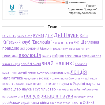
Теми
Дні Науки
ВУММ
Київ
ДНК
COVID-19
SARS-CoV-2
Київський клуб "Еволюція"
Щеплення
РНК
Наукові Пікніки
правдою
астрономія
біологія розвитку
ген
вірусологія
еволюція
генетика
ембріон
епігенетика
епідеміологія
екологія
знай наших!
загиблі вчені
зоологія
жінки в науці
лекція
книги
конкурс
коронавірус
карантинні лекції
математика
мозок
медицина
міфи
молекулярна біологія
мутації
наука в Україні
наука та
наука - це кльово
наземні молюски
наука
мистецтво
наука і суспільство
науковці на війні
нейронауки
популяризація науки
патофізіологія
псевдонаука
фізика
російсько-українська війна
сайт
стовбурові клітини