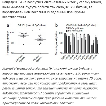
нащадків. Їм не позбутися епігенетичних міток у своєму геномі,
вони мимоволі будуть робити так само, як їхні батьки, та
породжувати нові покоління із заданими пращурами
властивостями.
Якими? Неважко здогадатися! Які психічні ознаки будуть у
народу, що втратив незалежність своєї країни 250 років тому,
відновив її на декілька років та знов втратив на майже 70 років,
втрачаючи весь цей час найкращих представників своєї нації,
разом із їхніми генами та епігенетичними мітками мужності,
відданості, шляхетності? Єдиним варіантом виживання
українців протягом сторіч була рабська хитрість та швидке
пристосування до нової колоніальної політики…