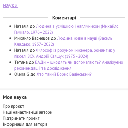
науки
Коментарі
Наталія
до
Людина з усмішкою і наплічником (Михайло
Гамкало, 1976–2022)
Михайло Васнєцов
до
Людина живе в науці (Василь
Кладько, 1957–2022)
Наталія
до
Філософ із розумом інженера, романтик у
пікселі ЗСУ. Андрій Свящук (1975–2024)
Тетяна
до
БАДи – шкодять чи допомагають? Аналізуємо
рекомендації та дослідження
Olena G
до
Хто такий Борис Балінський?
Моя наука
Про проєкт
Наші найактивніші автори
Підтримати проєкт
Інформація для авторів