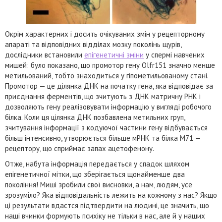
Окрім характерних і досить очікуваних змін у рецепторному
апараті та відповідних відділах мозку поколінь щурів,
дослідники встановили
епігенетичні зміни
у спермі навчених
мишей: було показано, що промотор гену Olfr151 значно менше
метильований, тобто знаходиться у гіпометильованому стані.
Промотор — це ділянка ДНК на початку гена, яка відповідає за
приєднання ферментів, що зчитують з ДНК матричну РНК і
дозволяють гену реалізовувати інформацію у вигляді робочого
білка. Коли ця цілянка ДНК позбавлена метильних груп,
зчитування інформації з кодуючої частини гену відбувається
більш інтенсивно, утворюється більше мРНК та білка М71 —
рецептору, що сприймає запах ацетофенону.
Отже, набута інформація передається у спадок шляхом
епігенетичної мітки, що зберігається щонайменше два
покоління! Миші зробили свої висновки, а нам, людям, усе
зрозуміло? Яка відповідальність лежить на кожному з нас? Якщо
ці результати вдастся підтвердити на людині, це значить, що
наші вчинки формують психіку не тільки в нас, але й у наших