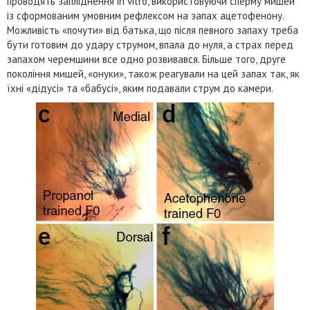
проводять запліднення іn vitro, використовуючи сперму мишей
із сформованим умовним рефлексом на запах ацетофенону.
Можливість «почути» від батька, що після певного запаху треба
бути готовим до удару струмом, впала до нуля, а страх перед
запахом черемшини все одно розвивався. Більше того, друге
покоління мишей, «онуки», також реагували на цей запах так, як
їхні «дідусі» та «бабусі», яким подавали струм до камери.