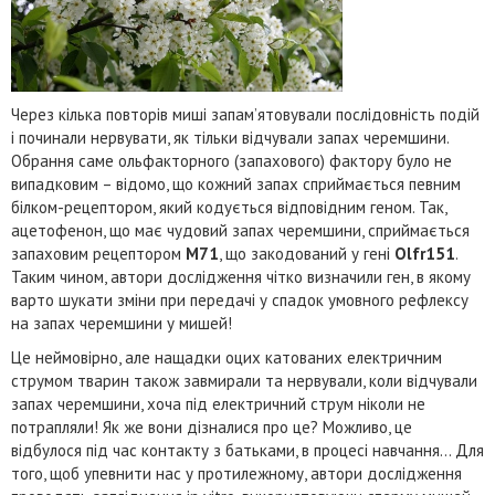
Через кілька повторів миші запам’ятовували послідовність подій
і починали нервувати, як тільки відчували запах черемшини.
Обрання саме ольфакторного (запахового) фактору було не
випадковим – відомо, що кожний запах сприймається певним
білком-рецептором, який кодується відповідним геном. Так,
ацетофенон, що має чудовий запах черемшини, сприймається
запаховим рецептором
М71
, що закодований у гені
Olfr151
.
Таким чином, автори дослідження чітко визначили ген, в якому
варто шукати зміни при передачі у спадок умовного рефлексу
на запах черемшини у мишей!
Це неймовірно, але нащадки оцих катованих електричним
струмом тварин також завмирали та нервували, коли відчували
запах черемшини, хоча під електричний струм ніколи не
потрапляли! Як же вони дізналися про це? Можливо, це
відбулося під час контакту з батьками, в процесі навчання… Для
того, щоб упевнити нас у протилежному, автори дослідження