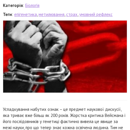
Категорія
:
Біологія
Теги
:
епігенетика
,
метилювання
,
страх
,
умовний рефлекс
Успадкування набутих ознак – це предмет наукової дискусії,
яка триває вже більш як 200 років. Жорстка критика Вейсмана і
його послідовників у генетиці фактично вивела це явище за
межі науки, про що тепер знає кожна освічена людина. Тим не