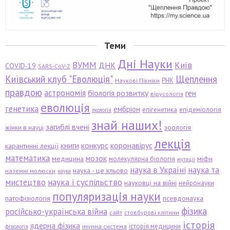
Теми
Дні Науки
ВУММ
Київ
ДНК
COVID-19
SARS-CoV-2
Київський клуб "Еволюція"
Щеплення
РНК
Наукові Пікніки
правдою
астрономія
біологія розвитку
ген
вірусологія
еволюція
генетика
ембріон
епігенетика
епідеміологія
екологія
знай наших!
загиблі вчені
зоологія
жінки в науці
лекція
книги
конкурс
коронавірус
карантинні лекції
математика
мозок
медицина
міфи
молекулярна біологія
мутації
наука в Україні
наука та
наука - це кльово
наземні молюски
наука
мистецтво
наука і суспільство
науковці на війні
нейронауки
популяризація науки
патофізіологія
псевдонаука
фізика
російсько-українська війна
сайт
стовбурові клітини
історія
ядерна фізика
історія медицини
імунна система
фізіологія