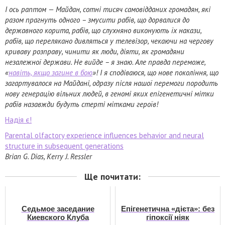
І ось раптом — Майдан, сотні тисяч самовідданих громадян, які
разом прагнуть одного – змусити рабів, що дорвалися до
державного корита, рабів, що слухняно виконують їх накази,
рабів, що перелякано дивляться у телевізор, чекаючи на чергову
криваву розправу, чинити як люди, діяти, як громадяни
незалежної держави. Не вийде – я знаю. Але правда переможе,
«
навіть, якщо загине в бою
»! І я сподіваюся, що нове покоління, що
загартувалося на Майдані, одразу після нашої перемоги породить
нову генерацію вільних людей, в геномі яких епігенетичні мітки
рабів назавжди будуть стерті мітками героїв!
Надія є!
Parental olfactory experience influences behavior and neural
structure in subsequent generations
Brian G. Dias, Kerry J. Ressler
Ще почитати:
Седьмое заседание
Епігенетична «дієта»: без
Киевского Клуба
гіпоксії ніяк