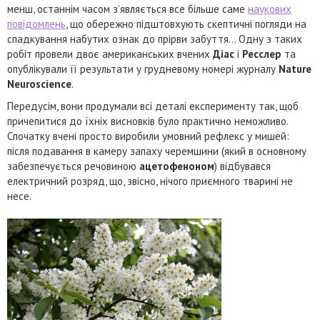
менш, останнім часом з’являється все більше саме
наукових
повідомлень
, що обережно підштовхують скептичні погляди на
спадкування набутих ознак до прірви забуття… Одну з таких
робіт провели двоє американських вчених
Діас
і
Ресслер
та
опублікували її результати у грудневому номері журналу
Nature
Neuroscience
.
Передусім, вони продумали всі деталі експерименту так, щоб
причепитися до їхніх висновків було практично неможливо.
Спочатку вчені просто виробили умовний рефлекс у мишей:
після подавання в камеру запаху черемшини (який в основному
забезпечується речовиною
ацетофеноном
) відбувався
електричний розряд, що, звісно, нічого приємного тварині не
несе.