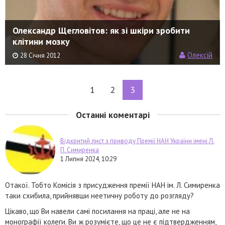
Олександр Щегловітов: як зі шкіри зробити
клітини мозку
Олексій
28 Січня 2012
1
2
3
Останні коментарі
Відкритий лист з приводу Премії НАН України імені Л.
П. Симиренка
1 Липня 2024, 10:29
Отакої. Тобто Комісія з присудження премії НАН ім. Л. Симиренка
таки схибила, прийнявши неетичну роботу до розгляду?
Цікаво, що Ви навели самі посилання на праці, але не на
монографії колеги. Ви ж розумієте, що це не є підтвердженням,