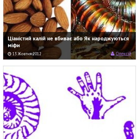
Ціаністий калій не вбиває або Як народжуються
міфи
Олексій
13 Жовтня 2012