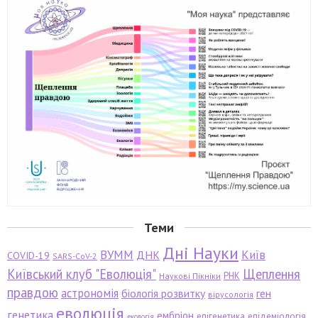
Теми
Дні Науки
ВУММ
Київ
ДНК
COVID-19
SARS-CoV-2
Київський клуб "Еволюція"
Щеплення
РНК
Наукові Пікніки
правдою
астрономія
біологія розвитку
ген
вірусологія
еволюція
генетика
ембріон
епігенетика
епідеміологія
екологія