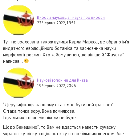
Вибори науковців і наука про вибори
22 Червня 2022, 19:51
Тут не врахована також вулиця Карла Маркса, де обрано ім’я
видатного еволюційного ботаніка та засновника науки
морфології рослин. Хто ж йому винен, що він ще й “Фауста”
написав…
Наукові топоніми для Києва
19 Червня 2022, 20:26
“Дерусифікація на цьому етапі має бути нейтральної”
Є така точка зору. Вона помилкова.
Ідеальних топонімів ніколи не буде.
Щодо Бекешкіної, то Вам не вдасться навести сучасну
українську жінку-соціолога з суттєво більшим внеском. Але