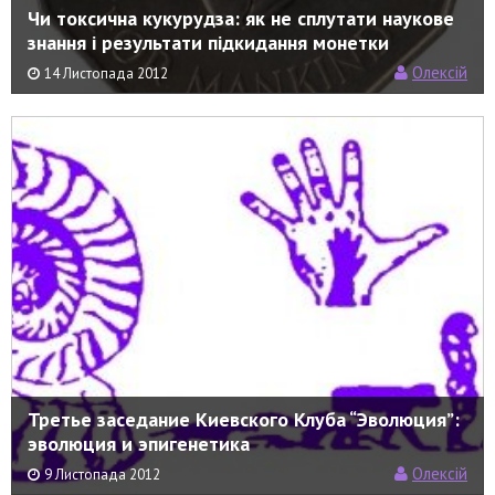
Чи токсична кукурудза: як не сплутати наукове
знання і результати підкидання монетки
Олексій
14 Листопада 2012
Третье заседание Киевского Клуба “Эволюция”:
эволюция и эпигенетика
Олексій
9 Листопада 2012