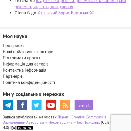
Тетяна
до
БАДи – шкодять чи допомагають? Аналізуємо
рекомендації та дослідження
Olena G
до
Хто такий Борис Балінський?
Моя наука
Про проєкт
Наші найактивніші автори
Підтримати проєкт
Інформація для авторів
Контактна інформація
Партнери
Політика конфіденційності
Ми у соціальних мережах
e-mail
Записи опубліковані на умовах
Ліцензії Creative Commons Із
Зазначенням Авторства — Некомерційна — Без Похідних
(CC BY-NC-ND
4.0)