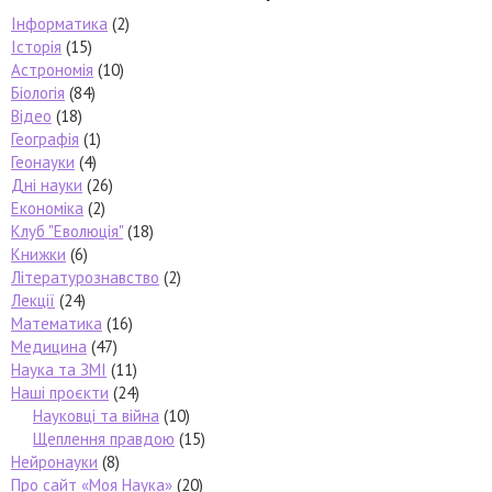
Інформатика
(2)
Історія
(15)
Астрономія
(10)
Біологія
(84)
Відео
(18)
Географія
(1)
Геонауки
(4)
Дні науки
(26)
Економіка
(2)
Клуб "Еволюція"
(18)
Книжки
(6)
Літературознавство
(2)
Лекції
(24)
Математика
(16)
Медицина
(47)
Наука та ЗМІ
(11)
Наші проєкти
(24)
Науковці та війна
(10)
Щеплення правдою
(15)
Нейронауки
(8)
Про сайт «Моя Наука»
(20)