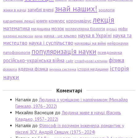
знай наших!
загиблі вчені
зоологія
жінки в науці
лекція
книги
конкурс
коронавірус
карантинні лекції
математика
мозок
медицина
міфи
молекулярна біологія
мутації
наука в Україні
наука та
наука - це кльово
наземні молюски
наука
мистецтво
наука і суспільство
науковці на війні
нейронауки
популяризація науки
патофізіологія
псевдонаука
фізика
російсько-українська війна
сайт
стовбурові клітини
історія
ядерна фізика
історія медицини
імунна система
фізіологія
науки
Коментарі
Наталія
до
Людина з усмішкою і наплічником (Михайло
Гамкало, 1976–2022)
Михайло Васнєцов
до
Людина живе в науці (Василь
Кладько, 1957–2022)
Наталія
до
Філософ із розумом інженера, романтик у
пікселі ЗСУ. Андрій Свящук (1975–2024)