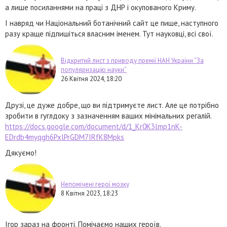
а лише посиланнями на праці з ДНР і окупованого Криму.
І навряд чи Національний ботанічний сайт це пише, наступного
разу краще підпишіться власним іменем. Тут науковці, всі свої.
Відкритий лист з приводу премії НАН України “За
популяризацію науки”
26 Квітня 2024, 18:20
Друзі, це дуже добре, що ви підтримуєте лист. Але це потрібно
зробити в гуглдоку з зазначенням ваших мінімальних регалій.
https://docs.google.com/document/d/1_Kr0K3lmp1nK-
EDrdb4myqgh6PxlPrGDM7IRfK8Mpks
Дякуємо!
Непомічені герої мозку
8 Квітня 2023, 18:23
Ігор зараз на фронті. Помічаємо наших героїв.