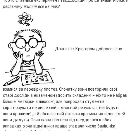
тобто ставився експеримент, і піддослідні про це знали. Може,
в
реальному житті все не так
?
Даннінг із Крюгером добросовісно
взялися за перевірку гіпотез. Спочатку вони повторили свої
старі досліди з екзаменом (досить складним – ніхто не набрав
більше “четвірки з плюсом”, але попрохали студентів
спрогнозувати не лише свій відносний результат (чи будуть
вони кращими), а й абсолютний (скільки правильних відповідей
вони дадуть). Початкова гіпотеза підтвердилася в обох
випадках, хоча відмінники краще вгадали число балів, ніж