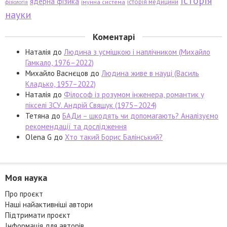
історія
ядерна фізика
історія медицини
імунна система
фізіологія
науки
Коментарі
Наталія
до
Людина з усмішкою і наплічником (Михайло
Гамкало, 1976–2022)
Михайло Васнєцов
до
Людина живе в науці (Василь
Кладько, 1957–2022)
Наталія
до
Філософ із розумом інженера, романтик у
пікселі ЗСУ. Андрій Свящук (1975–2024)
Тетяна
до
БАДи – шкодять чи допомагають? Аналізуємо
рекомендації та дослідження
Olena G
до
Хто такий Борис Балінський?
Моя наука
Про проєкт
Наші найактивніші автори
Підтримати проєкт
Інформація для авторів