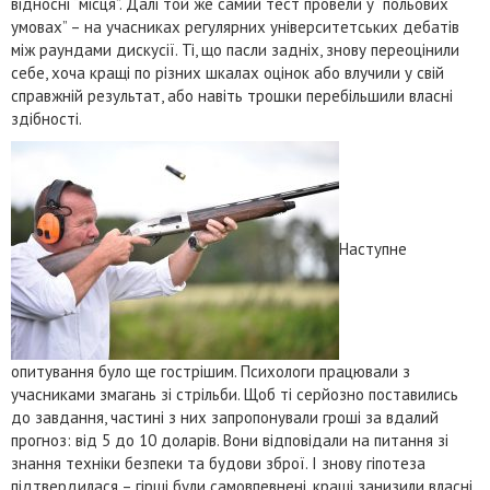
відносні “місця”. Далі той же самий тест провели у “польових
умовах” – на учасниках регулярних університетських дебатів
між раундами дискусії. Ті, що пасли задніх, знову переоцінили
себе, хоча кращі по різних шкалах оцінок або влучили у свій
справжній результат, або навіть трошки перебільшили власні
здібності.
Наступне
опитування було ще гострішим. Психологи працювали з
учасниками змагань зі стрільби. Щоб ті серйозно поставились
до завдання, частині з них запропонували гроші за вдалий
прогноз: від 5 до 10 доларів. Вони відповідали на питання зі
знання техніки безпеки та будови зброї. І знову гіпотеза
підтвердилася – гірші були самовпевнені, кращі занизили власні