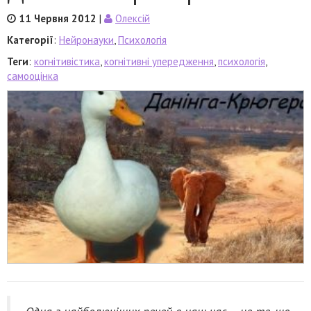
11 Червня 2012
|
Олексій
Категорії
:
Нейронауки
,
Психологія
Теги
:
когнітивістика
,
когнітивні упередження
,
психологія
,
самооцінка