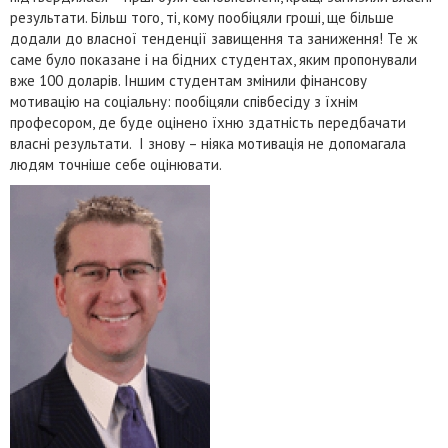
результати. Більш того, ті, кому пообіцяли гроші, ще більше
додали до власної тенденції завищення та заниження! Те ж
саме було показане і на бідних студентах, яким пропонували
вже 100 доларів. Іншим студентам змінили фінансову
мотивацію на соціальну: пообіцяли співбесіду з їхнім
професором, де буде оцінено їхню здатність передбачати
власні результати. І знову – ніяка мотивація не допомагала
людям точніше себе оцінювати.