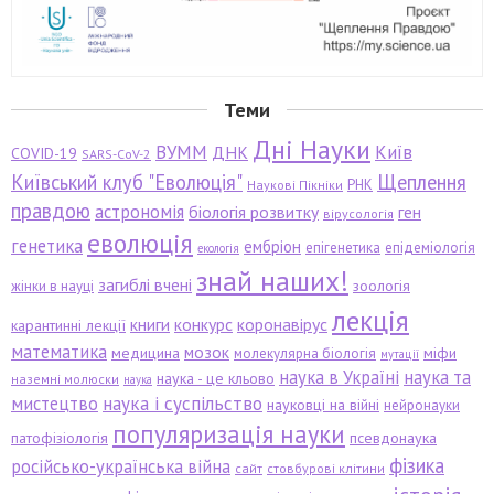
Теми
Дні Науки
ВУММ
Київ
ДНК
COVID-19
SARS-CoV-2
Київський клуб "Еволюція"
Щеплення
РНК
Наукові Пікніки
правдою
астрономія
біологія розвитку
ген
вірусологія
еволюція
генетика
ембріон
епігенетика
епідеміологія
екологія
знай наших!
загиблі вчені
зоологія
жінки в науці
лекція
книги
конкурс
коронавірус
карантинні лекції
математика
мозок
медицина
міфи
молекулярна біологія
мутації
наука в Україні
наука та
наука - це кльово
наземні молюски
наука
мистецтво
наука і суспільство
науковці на війні
нейронауки
популяризація науки
патофізіологія
псевдонаука
фізика
російсько-українська війна
сайт
стовбурові клітини