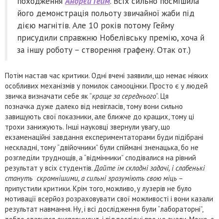
походження
Андрєй Гейм
. Всіх сильно посмішила
його демонстрація польоту звичайної жаби під
дією магнітів. Але 10 років потому Гейму
присудили справжню Нобелівську премію, хоча й
за іншу роботу – створення графену. Отак от.)
Потім настав час критики. Одні вчені заявили, що немає ніяких
особливих механізмів у помилок самооцінки. Просто є у людей
звичка визначати себе як “
краще за середнього
“. Ця
позначка дуже далеко від невігласів, тому вони сильно
завищують свої показники, але ближче до кращих, тому ці
трохи занижують. Інші науковці звернули увагу, що
екзаменаційні завдання експериментаторами буди підібрані
нескладні, тому “двійочники” були спіймані зненацька, бо не
розгледіли труднощів, а “відмінники” сподівалися на рівний
результат у всіх студентів.
Дайте їм складні задачі, і слабенькі
стануть скромнішими, а сильні зрозуміють свою міць
–
припустили критики. Крім того, можливо, у лузерів не було
мотивації всерйоз розраховувати свої можливості і вони казали
результат навмання. Ну, і всі дослідження були “лабораторні”,