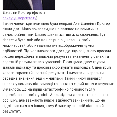
Джастін Крюгер (фото з
сайту університету
)
Таким чином, критики явно були неправі. Але Даннінг і Крюгер
пішли далі. Мало показати, що не впливає на помилки із
самосприйняттям. Цікаво дізнатися, що ж їх спричиняє. Тут
гіпотези було дві: або це невірне оцінювання своїх
можливостей, або неадекватне відображення чужих
здібностей. Під час ключового досліду науковці знову просили
людей передбачити власний результат екзаменів у балах та
середній результат всіх учасників. Після цього двом групам
давали підказку та просили скоригувати відповідь. Одній групі
казали справжній власний результат і вимагали виправити
середнє значення, іншій – навпаки. Таким чином вивчався
внесок у помилку від самооцінювання та сприйняття оточуючих.
Виявилось, що найгірші катастрофічно помиляються у
передбаченні своїх успіхів. А ось лідери досить точно знають
собі ціну, але вважають власні здібності звичайними, що не
відрізняються від інших, тому й занижують свій відносний
результат.