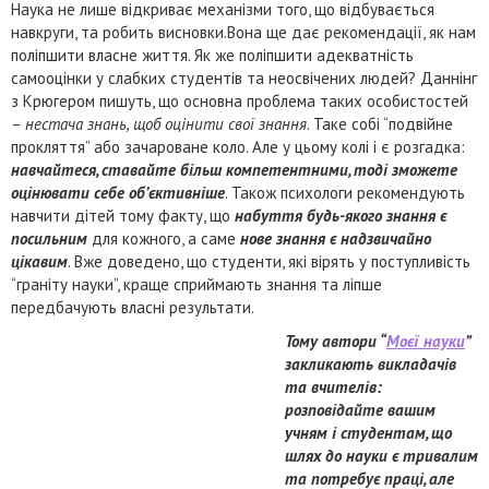
Наука не лише відкриває механізми того, що відбувається
навкруги, та робить висновки.Вона ще дає рекомендації, як нам
поліпшити власне життя. Як же поліпшити адекватність
самооцінки у слабких студентів та неосвічених людей? Даннінг
з Крюгером пишуть, що основна проблема таких особистостей
–
нестача знань, щоб оцінити свої знання
. Таке собі “подвійне
прокляття” або зачароване коло. Але у цьому колі і є розгадка:
навчайтеся, ставайте більш компетентними, тоді зможете
оцінювати себе об’єктивніше
. Також психологи рекомендують
навчити дітей тому факту, що
набуття будь-якого знання є
посильним
для кожного, а саме
нове знання є надзвичайно
цікавим
. Вже доведено, що студенти, які вірять у поступливість
“граніту науки”, краще сприймають знання та ліпше
передбачують власні результати.
Тому автори “
Моєї науки
”
закликають викладачів
та вчителів:
розповідайте вашим
учням і студентам, що
шлях до науки є тривалим
та потребує праці, але