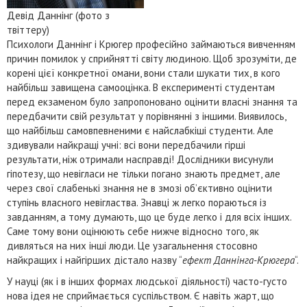
Девід Даннінг (фото з
твіттеру)
Психологи Даннінг і Крюгер професійно займаються вивченням
причин помилок у сприйнятті світу людиною. Щоб зрозуміти, де
корені цієї конкретної омани, вони стали шукати тих, в кого
найбільш завищена самооцінка. В експерименті студентам
перед екзаменом було запропоновано оцінити власні знання та
передбачити свій результат у порівнянні з іншими. Виявилось,
що найбільш самовпевненими є найслабкіші студенти. Але
здивували найкращі учні: всі вони передбачили гірші
результати, ніж отримали насправді! Дослідники висунули
гіпотезу, що невігласи не тільки погано знають предмет, але
через свої слабенькі знання не в змозі об’єктивно оцінити
ступінь власного невігластва. Знавці ж легко пораються із
завданням, а тому думають, що це буде легко і для всіх інших.
Саме тому вони оцінюють себе нижче відносно того, як
дивляться на них інші люди. Це узагальнення стосовно
найкращих і найгірших дістало назву “
ефект Даннінга-Крюгера
“.
У науці (як і в інших формах людської діяльності) часто-густо
нова ідея не сприймається суспільством. Є навіть жарт, що