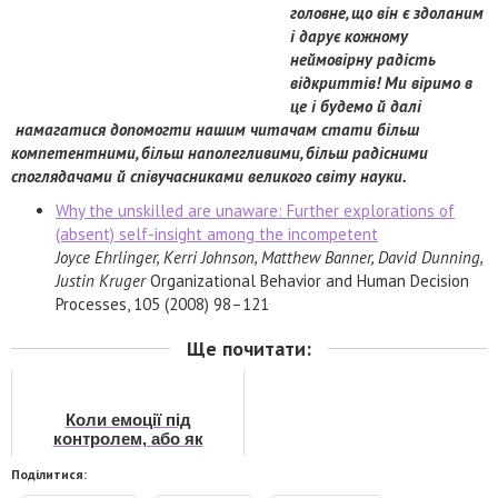
головне, що він є здоланим
і дарує кожному
неймовірну радість
відкриттів! Ми віримо в
це і будемо й далі
намагатися допомогти нашим читачам стати більш
компетентними, більш наполегливими, більш радісними
споглядачами й співучасниками великого світу науки.
Why the unskilled are unaware: Further explorations of
(absent) self-insight among the incompetent
Joyce Ehrlinger, Kerri Johnson, Matthew Banner, David Dunning,
Justin Kruger
Organizational Behavior and Human Decision
Processes, 105 (2008) 98–121
Ще почитати:
Коли емоції під
контролем, або як
відеоігри допомагають
Поділитися:
психотерапевтам