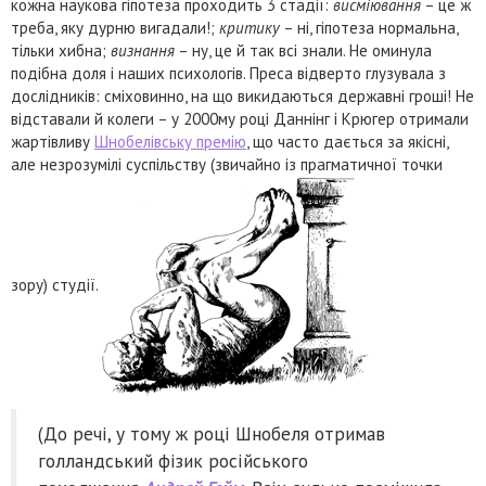
кожна наукова гіпотеза проходить 3 стадії:
висміювання
– це ж
треба, яку дурню вигадали!;
критику
– ні, гіпотеза нормальна,
тільки хибна;
визнання
– ну, це й так всі знали. Не оминула
подібна доля і наших психологів. Преса відверто глузувала з
дослідників: сміховинно, на що викидаються державні гроші! Не
відставали й колеги – у 2000му році Даннінг і Крюгер отримали
жартівливу
Шнобелівську премію
, що часто дається за якісні,
але незрозумілі суспільству (звичайно із прагматичної точки
зору) студії.
(До речі, у тому ж році Шнобеля отримав
голландський фізик російського