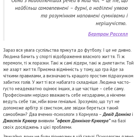
Одна з найболючіших речей в наш час – це те, що
найбільш самовпевнені – дурні, а наділені уявою
та розумінням наповнені сумнівами і
нерішучістю.
Бертран Расселл
Зараз вся увага суспільства прикута до футболу. І це не дивно.
Людина бачить у спорті відображення власного життя. Ті ж
перемоги, ті ж поразки. Такі ж самі лідери, такі ж дилетанти. Той
же азарт життя. Приємна відмінність у тому, що гра йде за
чіткими правилами, а визначають кращого простим підрахунком
забитих голів. У житті все набагато складніше. Людина часто-
густо неадекватно оцінює інших, а ще частіше – себе саму.
Професіонали нерідко вважають себе нездарами, а нікчеми
ведуть себе так, ніби вони геніальні. Зрозуміло, що тут не
допоможе арбітр зі свистком, але звідки береться такий
самообман? Два вчених-психологи з Корнуела –
Девід Даннінг
і
Джастін Крюгер
виявили
“ефект Даннінга-Крюгера”
на базі
своїх досліджень з цієї проблеми.
Звичайно, вони не були піонерами в цій галузі. Психологам давно