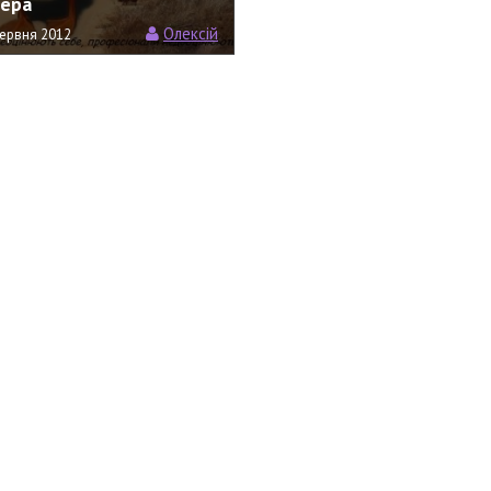
ера
Олексій
ервня 2012