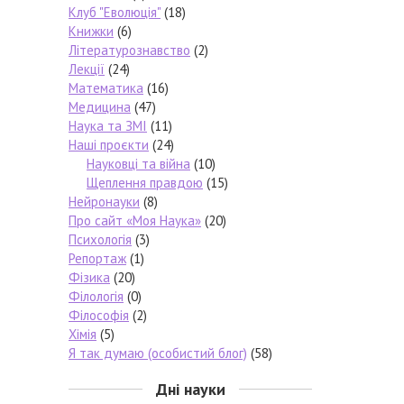
Клуб "Еволюція"
(18)
Книжки
(6)
Літературознавство
(2)
Лекції
(24)
Математика
(16)
Медицина
(47)
Наука та ЗМІ
(11)
Наші проєкти
(24)
Науковці та війна
(10)
Щеплення правдою
(15)
Нейронауки
(8)
Про сайт «Моя Наука»
(20)
Психологія
(3)
Репортаж
(1)
Фізика
(20)
Філологія
(0)
Філософія
(2)
Хімія
(5)
Я так думаю (особистий блог)
(58)
Дні науки