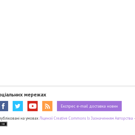
оціальних мережах
Експрес
e-mail
доставка новин
публіковані на умовах
Ліцензії Creative Commons Із Зазначенням Авторства