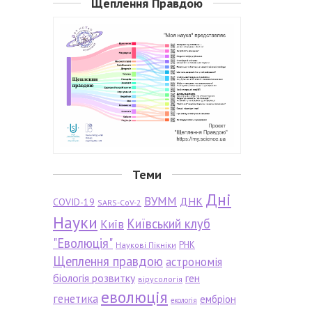
Щеплення Правдою
Теми
Дні
ВУММ
ДНК
COVID-19
SARS-CoV-2
Науки
Київський клуб
Київ
"Еволюція"
РНК
Наукові Пікніки
Щеплення правдою
астрономія
біологія розвитку
ген
вірусологія
еволюція
генетика
ембріон
екологія