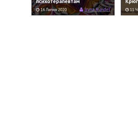
психотерапевтам
Крюг
Iryna Rundel
16 Липня 2020
11 Ч