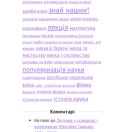
епігенетика
епідеміологія
жінки в науці
знай наших!
загиблі вчені
книги
конкурс
зоологія
карантинні лекції
лекція
математика
коронавірус
мозок
медицина
молекулярна біологія
міфи
наука - це
наземні молюски
мутації
наука
наука в Україні
наука та
кльово
мистецтво
наука і суспільство
науковці на війні
патофізіологія
нейронауки
популяризація науки
російсько-українська
псевдонаука
фізика
війна
сайт
стовбурові клітини
ядерна фізика
імунна система
фізіологія
історія науки
історія медицини
Коментарі
Наталія
до
Людина з усмішкою і
наплічником (Михайло Гамкало,