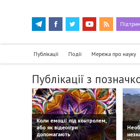
Підтри
Публікації
Події
Мережа про науку
Публікації з позначк
Коли емоції під контролем,
або як відеоігри
Необ
допомагають
незн