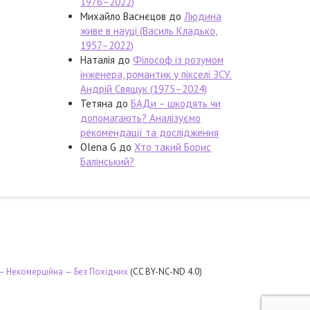
1976–2022)
Михайло Васнєцов
до
Людина
живе в науці (Василь Кладько,
1957–2022)
Наталія
до
Філософ із розумом
інженера, романтик у пікселі ЗСУ.
Андрій Свящук (1975–2024)
Тетяна
до
БАДи – шкодять чи
допомагають? Аналізуємо
рекомендації та дослідження
Olena G
до
Хто такий Борис
Балінський?
 — Некомерційна — Без Похідних
(CC BY-NC-ND 4.0)