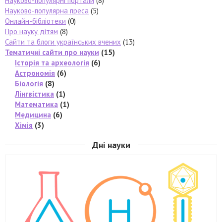
Науково-популярні портали
(8)
Науково-популярна преса
(5)
Онлайн-бібліотеки
(0)
Про науку дітям
(8)
Сайти та блоги українських вчених
(13)
Тематичні сайти про науки
(15)
Історія та археологія
(6)
Астрономія
(6)
Біологія
(8)
Лінгвістика
(1)
Математика
(1)
Медицина
(6)
Хімія
(3)
Дні науки