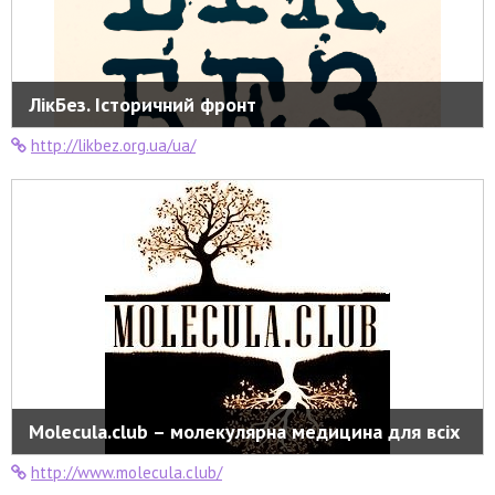
ЛікБез. Історичний фронт
http://likbez.org.ua/ua/
Molecula.club – молекулярна медицина для всіх
http://www.molecula.club/