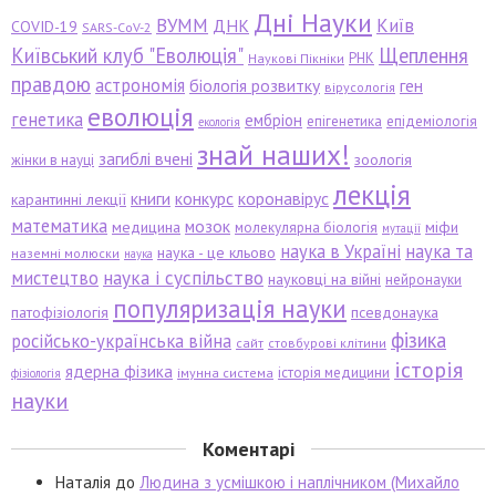
Дні Науки
ВУММ
Київ
ДНК
COVID-19
SARS-CoV-2
Київський клуб "Еволюція"
Щеплення
РНК
Наукові Пікніки
правдою
астрономія
біологія розвитку
ген
вірусологія
еволюція
генетика
ембріон
епігенетика
епідеміологія
екологія
знай наших!
загиблі вчені
зоологія
жінки в науці
лекція
книги
конкурс
коронавірус
карантинні лекції
математика
мозок
медицина
міфи
молекулярна біологія
мутації
наука в Україні
наука та
наука - це кльово
наземні молюски
наука
мистецтво
наука і суспільство
науковці на війні
нейронауки
популяризація науки
патофізіологія
псевдонаука
фізика
російсько-українська війна
сайт
стовбурові клітини
історія
ядерна фізика
історія медицини
імунна система
фізіологія
науки
Коментарі
Наталія
до
Людина з усмішкою і наплічником (Михайло