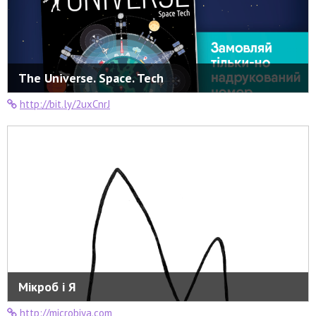
The Universe. Space. Tech
http://bit.ly/2uxCnrJ
Мікроб і Я
http://microbiya.com