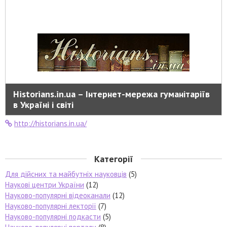
Historians.in.ua – Інтернет-мережа гуманітаріїв
в Україні і світі
http://historians.in.ua/
Категорії
Для дійсних та майбутніх науковців
(5)
Наукові центри України
(12)
Науково-популярні відеоканали
(12)
Науково-популярні лекторії
(7)
Науково-популярні подкасти
(5)