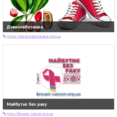
Довколаботаніка
https://dovkolabotanika.com.ua
Майбутнє без раку
http://breast-cancer.org.ua