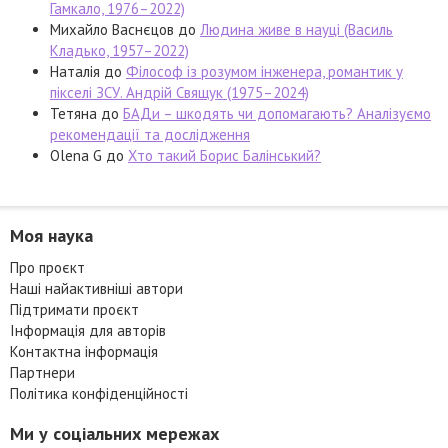
Гамкало, 1976–2022)
Михайло Васнєцов
до
Людина живе в науці (Василь
Кладько, 1957–2022)
Наталія
до
Філософ із розумом інженера, романтик у
пікселі ЗСУ. Андрій Свящук (1975–2024)
Тетяна
до
БАДи – шкодять чи допомагають? Аналізуємо
рекомендації та дослідження
Olena G
до
Хто такий Борис Балінський?
Моя наука
Про проєкт
Наші найактивніші автори
Підтримати проєкт
Інформація для авторів
Контактна інформація
Партнери
Політика конфіденційності
Ми у соціальних мережах