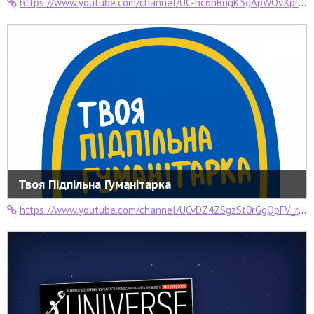
https://www.youtube.com/channel/UC-hc6hBugK5gApWOvXpr2rg
Твоя Підпільна Гуманітарка
https://www.youtube.com/channel/UCvDZ4ZSgzSt0rGgQpFV_r-A/