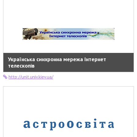
Українська синхронна мережа Інтернет
телескопів
http://unit.univ.kiev.ua/