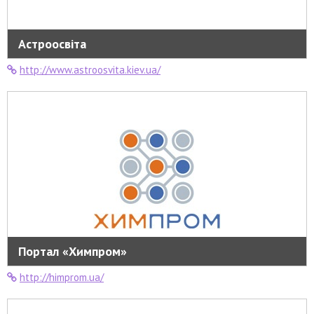
Астроосвіта
http://www.astroosvita.kiev.ua/
Портал «Химпром»
http://himprom.ua/