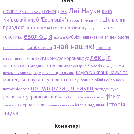
Дні Науки
ВУММ
Київ
ДНК
COVID-19
SARS-CoV-2
Київський клуб "Еволюція"
Щеплення
РНК
Наукові Пікніки
правдою
астрономія
біологія розвитку
ген
вірусологія
еволюція
генетика
ембріон
епігенетика
епідеміологія
екологія
знай наших!
загиблі вчені
зоологія
жінки в науці
лекція
книги
конкурс
коронавірус
карантинні лекції
математика
мозок
медицина
міфи
молекулярна біологія
мутації
наука в Україні
наука та
наука - це кльово
наземні молюски
наука
мистецтво
наука і суспільство
науковці на війні
нейронауки
популяризація науки
патофізіологія
псевдонаука
фізика
російсько-українська війна
сайт
стовбурові клітини
історія
ядерна фізика
історія медицини
імунна система
фізіологія
науки
Коментарі