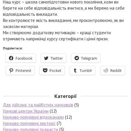
Наш курс – школа самопідготовки нового покоління, коли ви
берете на себе відповідальність вчитися, а ми беремо на себе
відповідальність викладати.
Ви контролюєте якість викладання, ми проконтролюємо, як ви
засвоїли матеріал.
Ми створюємо додаткову мотивацію – кращі студенти
отримають наприкінці курсу сертифікати і цінні призи.
Поділитися:
Facebook
Twitter
Telegram
Pinterest
Pocket
Tumblr
Reddit
Категорії
Для дійсних та майбутніх науковців
(5)
Наукові центри України
(12)
Науково-популярні відеоканали
(12)
Науково-популярні лекторії
(7)
Науково-популярні подкасти
(5)