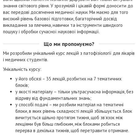
знання світового рівня. У зрозумілій і цікавій формі доносити до
вас передові досягнення медичної науки. Ми маємо для того
високий рівень базової підготовки, багаторічний досвід
викладання за плечима, навички та інструменти швидкого
пошуку і обробки сучасної наукової інформації.
Що ми пропонуємо?
Ми розробили унікальний курс лекцій з патофізіології для лікарів
і медичних студентів.
Унікальність курсу:
у його обсязі – 35 лекцій, розбитих на 7 тематичних
блоків;
у якості матеріалу – тільки ультрасучасна інформація, без
відриву від фундаментальних знань;
у способі подачі – ми розбили матеріал на тематичні
блоки, в яких рівень складності лекцій збільшується. Блок
вичитується щільно протягом тижня, щоб зв’язок між
лекціями був більш глибоким, між блоками робиться
перерва в декілька тижнів, щоб перетравити отримане.