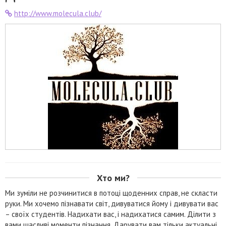
http://www.molecula.club/
Хто ми?
Ми зуміли не розчинитися в потоці щоденних справ, не скласти
руки. Ми хочемо пізнавати світ, дивуватися йому і дивувати вас
– своїх студентів. Надихати вас, і надихатися самим. Ділити з
вами щасливі моменти пізнання. Дарувати вам тільки актуальні