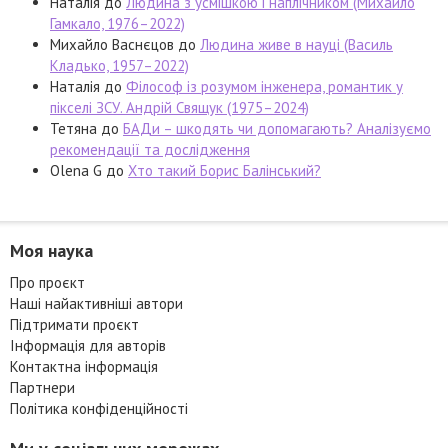
Наталія
до
Людина з усмішкою і наплічником (Михайло
Гамкало, 1976–2022)
Михайло Васнєцов
до
Людина живе в науці (Василь
Кладько, 1957–2022)
Наталія
до
Філософ із розумом інженера, романтик у
пікселі ЗСУ. Андрій Свящук (1975–2024)
Тетяна
до
БАДи – шкодять чи допомагають? Аналізуємо
рекомендації та дослідження
Olena G
до
Хто такий Борис Балінський?
Моя наука
Про проєкт
Наші найактивніші автори
Підтримати проєкт
Інформація для авторів
Контактна інформація
Партнери
Політика конфіденційності