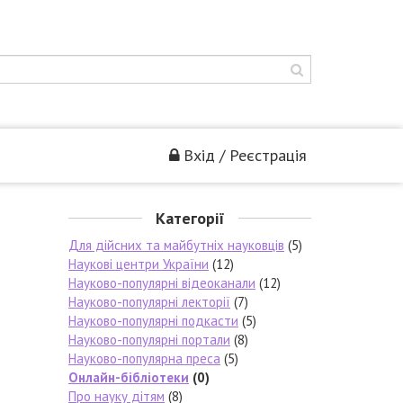
Вхід / Реєстрація
Категорії
Для дійсних та майбутніх науковців
(5)
Наукові центри України
(12)
Науково-популярні відеоканали
(12)
Науково-популярні лекторії
(7)
Науково-популярні подкасти
(5)
Науково-популярні портали
(8)
Науково-популярна преса
(5)
Онлайн-бібліотеки
(0)
Про науку дітям
(8)