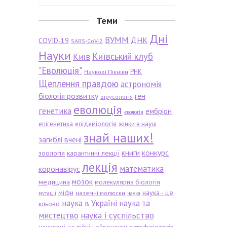
Теми
Дні
ВУММ
ДНК
COVID-19
SARS-CoV-2
Науки
Київський клуб
Київ
"Еволюція"
РНК
Наукові Пікніки
Щеплення правдою
астрономія
біологія розвитку
ген
вірусологія
еволюція
генетика
ембріон
екологія
епігенетика
епідеміологія
жінки в науці
знай наших!
загиблі вчені
книги
конкурс
зоологія
карантинні лекції
лекція
математика
коронавірус
мозок
медицина
молекулярна біологія
міфи
наука - це
наземні молюски
мутації
наука
наука в Україні
наука та
кльово
мистецтво
наука і суспільство