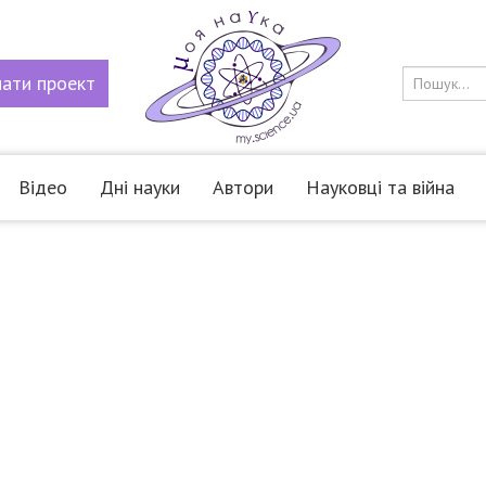
мати
проект
Відео
Дні науки
Автори
Науковці та війна