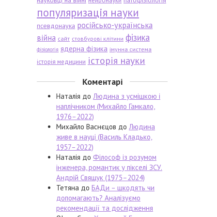
науковці на війні
патофізіологія
нейронауки
популяризація науки
російсько-українська
псевдонаука
фізика
війна
сайт
стовбурові клітини
ядерна фізика
імунна система
фізіологія
історія науки
історія медицини
Коментарі
Наталія
до
Людина з усмішкою і
наплічником (Михайло Гамкало,
1976–2022)
Михайло Васнєцов
до
Людина
живе в науці (Василь Кладько,
1957–2022)
Наталія
до
Філософ із розумом
інженера, романтик у пікселі ЗСУ.
Андрій Свящук (1975–2024)
Тетяна
до
БАДи – шкодять чи
допомагають? Аналізуємо
рекомендації та дослідження