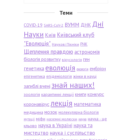
Теми
Дні
ВУММ
ДНК
COVID-19
SARS-CoV-2
Науки
Київський клуб
Київ
"Еволюція"
РНК
Наукові Пікніки
Щеплення правдою
астрономія
біологія розвитку
ген
вірусологія
еволюція
генетика
ембріон
екологія
епігенетика
епідеміологія
жінки в науці
знай наших!
загиблі вчені
книги
конкурс
зоологія
карантинні лекції
лекція
математика
коронавірус
мозок
медицина
молекулярна біологія
міфи
наука - це
наземні молюски
мутації
наука
наука в Україні
наука та
кльово
мистецтво
наука і суспільство