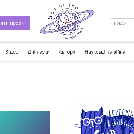
мати
проект
Відео
Дні науки
Автори
Науковці та війна