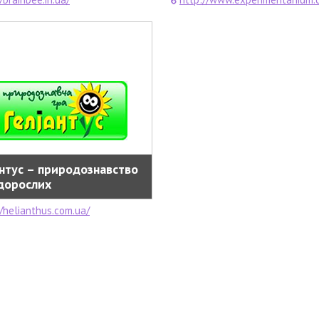
антус – природознавство
дорослих
//helianthus.com.ua/