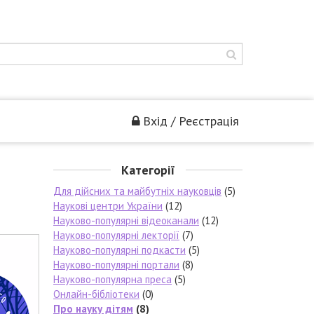
Вхід / Реєстрація
Категорії
Для дійсних та майбутніх науковців
(5)
Наукові центри України
(12)
Науково-популярні відеоканали
(12)
Науково-популярні лекторії
(7)
Науково-популярні подкасти
(5)
Науково-популярні портали
(8)
Науково-популярна преса
(5)
Онлайн-бібліотеки
(0)
Про науку дітям
(8)