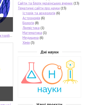
Сайти та блоги українських вчених
(13)
Тематичні сайти про науки
(15)
Історія та археологія
(6)
Астрономія
(6)
Біологія
(8)
Лінгвістика
(1)
Математика
(1)
015665027251
Медицина
(6)
Хімія
(3)
Дні науки
Наші проєкти
com.ua/