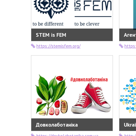
STEM is FEM
Аген
https://stemisfem.org/
https://
Довколаботаніка
Ukra
https://dovkolabotanika.com.ua
http:/