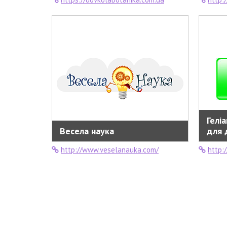
Гелі
Весела наука
для 
http://www.veselanauka.com/
http: