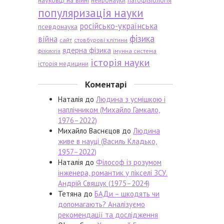
науковці на війні
патофізіологія
нейронауки
популяризація науки
російсько-українська
псевдонаука
фізика
війна
сайт
стовбурові клітини
ядерна фізика
імунна система
фізіологія
історія науки
історія медицини
Коментарі
Наталія
до
Людина з усмішкою і
наплічником (Михайло Гамкало,
1976–2022)
Михайло Васнєцов
до
Людина
живе в науці (Василь Кладько,
1957–2022)
Наталія
до
Філософ із розумом
інженера, романтик у пікселі ЗСУ.
Андрій Свящук (1975–2024)
Тетяна
до
БАДи – шкодять чи
допомагають? Аналізуємо
рекомендації та дослідження