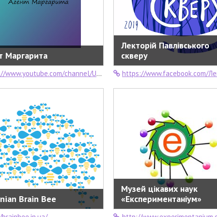
Лекторій Павлівського
т Маргарита
скверу
www.youtube.com/channel/UC-hc6hBugK5gApWOvXpr2rg
https://www.facebook.com/Лекторій-Павлівського-скверу-654
Музей цікавих наук
inian Brain Bee
«Експериментаніум»
/brainbee.in.ua/
http://www.experimentanium.