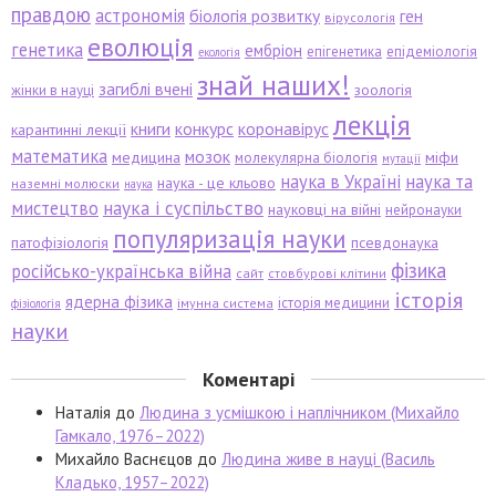
правдою
астрономія
біологія розвитку
ген
вірусологія
еволюція
генетика
ембріон
епігенетика
епідеміологія
екологія
знай наших!
загиблі вчені
зоологія
жінки в науці
лекція
книги
конкурс
коронавірус
карантинні лекції
математика
мозок
медицина
міфи
молекулярна біологія
мутації
наука в Україні
наука та
наука - це кльово
наземні молюски
наука
мистецтво
наука і суспільство
науковці на війні
нейронауки
популяризація науки
патофізіологія
псевдонаука
фізика
російсько-українська війна
сайт
стовбурові клітини
історія
ядерна фізика
історія медицини
імунна система
фізіологія
науки
Коментарі
Наталія
до
Людина з усмішкою і наплічником (Михайло
Гамкало, 1976–2022)
Михайло Васнєцов
до
Людина живе в науці (Василь
Кладько, 1957–2022)