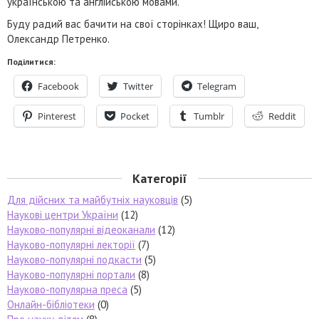
українською та англійською мовами.
Буду радий вас бачити на свої сторінках! Щиро ваш,
Олександр Петренко.
Поділитися:
Facebook
Twitter
Telegram
Pinterest
Pocket
Tumblr
Reddit
Категорії
Для дійсних та майбутніх науковців
(5)
Наукові центри України
(12)
Науково-популярні відеоканали
(12)
Науково-популярні лекторії
(7)
Науково-популярні подкасти
(5)
Науково-популярні портали
(8)
Науково-популярна преса
(5)
Онлайн-бібліотеки
(0)