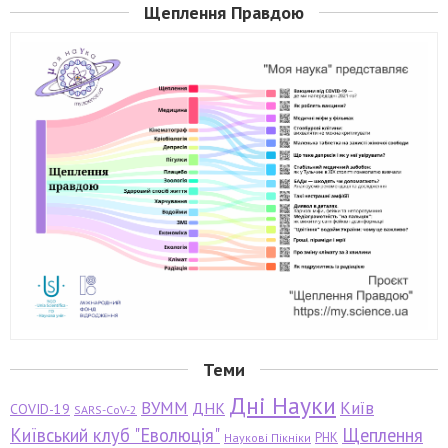
Щеплення Правдою
Теми
Дні Науки
ВУММ
Київ
ДНК
COVID-19
SARS-CoV-2
Київський клуб "Еволюція"
Щеплення
РНК
Наукові Пікніки