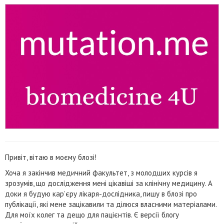
Привіт, вітаю в моєму блозі!
Хоча я закінчив медичний факультет, з молодших курсів я
зрозумів, що дослідження мені цікавіші за клінічну медицину. А
доки я будую кар’єру лікаря-дослідника, пишу в блозі про
публікації, які мене зацікавили та ділюся власними матеріалами.
Для моїх колег та дещо для пацієнтів. Є версії блогу