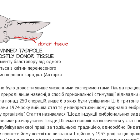
менту бластопору від одного
ься з клітин перенесеного
тин першого зародка. (Авторка:
рібно було довести явище численними експериментами. Гільда працю
природі лише навесні, а спосіб гормональної стимуляції відкладки 
а понад 250 операцій, лише 6 з яких були успішними. Ці 6 тритонів 
лами 1924 року вийшла стаття у найпрестижнішому журналі з ембріо
ку організмів”. Стаття називалася “Щодо індукції ембріональних зад
а велике розчарування Гільди, Шпеман наполіг на включення у статт
и публікували свої праці, за тодішньою традицією, одноосібно. Вида
 принесе йому всесвітнє визнання. І дійсно, у 1935 році за цю прац