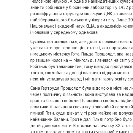
“чоловічою наукою”. А одна з найвидатніших сучас
знайти собі місце у біохімічній лабораторії у 1952 р
розшифрування структури молекули ДНК, ставлячи до
найліберальнішого Єльського університету. Лише 2
Національної академії наук США, а академіків-жінок
і чоловіків у середньому однакова.
Суспільства змінюються, але досить повільно навіт
уже казати про героїню цієї статті, яка народилас
німецькому містечку Гота. Гільда Прошолдт, яка наз
прізвищем чоловіка — Мангольд, з’явилася на світ у 
Робітник був талановитий, тому швидко просувався
того ж, сподобався доньці власника підприємства 
нею, він успадкував завод і міг дати гарну освіту с
Сама Гертруда Прошолдт була відомою в місті не ли
через політичну діяльність: вона виступала за над
прав та більшої свободи. Ця омріяна свобода відбила
оплатили її навчання спочатку в звичайній середній 
гімназії Готи, куди дівчат у ті роки майже не допуск
найвищими балами. Проте далі Гільді потрібно було 
де їй довелося жити. Від жінки на початку XX стол
хатнім господарством та знати суспільний етикет. 