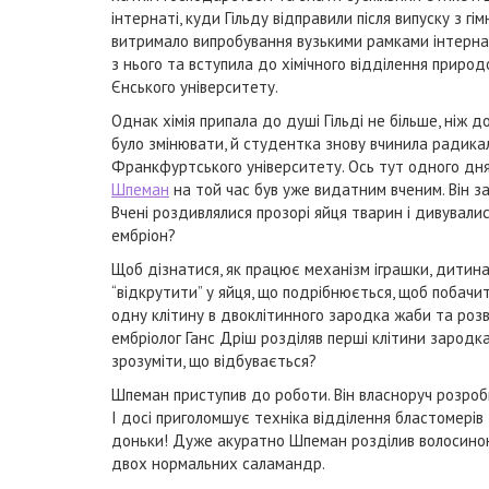
інтернаті, куди Гільду відправили після випуску з гім
витримало випробування вузькими рамками інтернат
з нього та вступила до хімічного відділення приро
Єнського університету.
Однак хімія припала до душі Гільді не більше, ніж
було змінювати, й студентка знову вчинила радика
Франкфуртського університету. Ось тут одного дн
Шпеман
на той час був уже видатним вченим. Він за
Вчені роздивлялися прозорі яйця тварин і дивували
ембріон?
Щоб дізнатися, як працює механізм іграшки, дитина
“відкрутити” у яйця, що подрібнюється, щоб побачити
одну клітину в двоклітинного зародка жаби та розв
ембріолог Ганс Дріш розділяв перші клітини зародка
зрозуміти, що відбувається?
Шпеман приступив до роботи. Він власноруч розроби
І досі приголомшує техніка відділення бластомерів
доньки! Дуже акуратно Шпеман розділив волосиною 
двох нормальних саламандр.