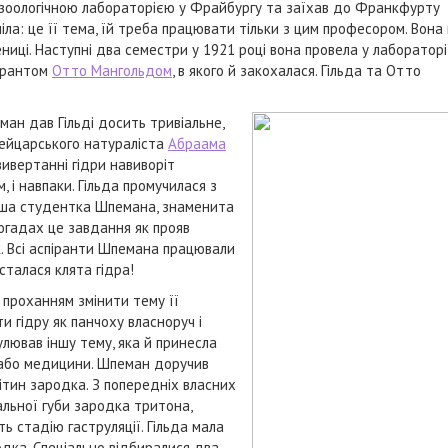
ав зоологічною лабораторією у Фрайбургу та заїхав до Франкфурту
ла: це її тема, їй треба працювати тільки з цим професором. Вона
ениці. Наступні два семестри у 1921 році вона провела у лабораторі
пірантом
Отто Мангольдом
, в якого й закохалася. Гільда та Отто
ман дав Гільді досить тривіальне,
вейцарського натураліста
Абраама
вивертанні гідри навиворіт
 і навпаки. Гільда промучилася з
ізніша студентка Шпемана, знаменита
огадах це завдання як прояв
к. Всі аспіранти Шпемана працювали
талася клята гідра!
з проханням змінити тему її
и гідру як панчоху власноруч і
улював іншу тему, яка й принесла
ії або медицини. Шпеман доручив
літин зародка. З попередніх власних
альної губи зародка тритона,
ь стадію гаструляції. Гільда мала
одка. Спеціально відбиралися два