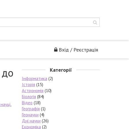
Вхід / Реєстрація
 до
Категорії
Інформатика
(2)
Історія
(15)
Астрономія
(10)
Біологія
(84)
Відео
(18)
 науці
,
Географія
(1)
Геонауки
(4)
Дні науки
(26)
Економіка
(2)