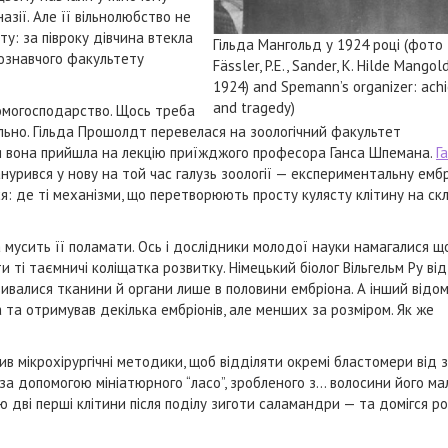
назії. Але її вільнолюбство не
у: за півроку дівчина втекла
Гільда Мангольд у 1924 році (фото 
дознавчого факультету
Fässler, P.E., Sander, K. Hilde Mango
1924) and Spemann’s organizer: ach
and tragedy)
 домогосподарство. Щось треба
льно. Гільда Прошолдт перевелася на зоологічний факультет
я вона прийшла на лекцію приїжджого професора Ганса Шпемана.
Г
нурився у нову на той час галузь зоології — експериментальну ембр
ся: де ті механізми, що перетворюють просту кулясту клітину на с
 мусить її поламати. Ось і дослідники молодої науки намагалися щ
 ті таємничі коліщатка розвитку. Німецький біолог Вільгельм Ру від
ивалися тканини й органи лише в половини ембріона. А інший відо
 та отримував декілька ембріонів, але менших за розміром. Як же
в мікрохірургічні методики, щоб відділяти окремі бластомери від 
 за допомогою мініатюрного “ласо”, зробленого з… волосини його ма
дві перші клітини після поділу зиготи саламандри — та домігся р