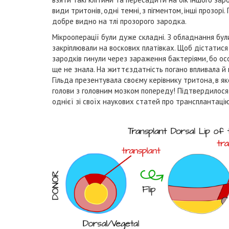
види тритонів, одні темні, з пігментом, інші прозорі
добре видно на тлі прозорого зародка.
Мікрооперації були дуже складні. З обладнання були 
закріплювали на воскових платівках. Щоб дістатися
зародків гинули через зараження бактеріями, бо осо
ще не знала. На життєздатність погано впливала й 
Гільда презентувала своєму керівнику тритона, в я
голови з головним мозком попереду! Підтвердилос
однієї зі своїх наукових статей про трансплантацію 