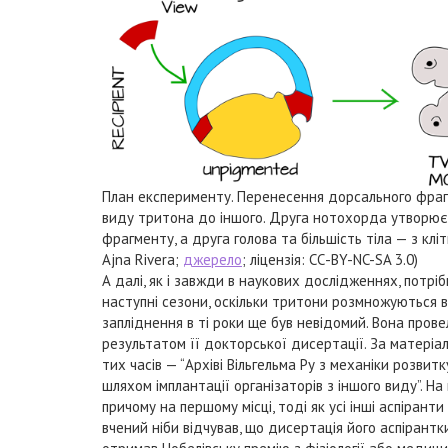
План експерименту. Перенесення дорсального фраг
виду тритона до іншого. Друга нотохорда утворюєт
фрагменту, а друга голова та більшість тіла — з клі
Ajna Rivera;
джерело
; ліцензія: СС-BY-
NC-SA 3.0)
А далі, як і завжди в наукових дослідженнях, пот
наступні сезони, оскільки тритони розмножуються в 
запліднення в ті роки ще був невідомий. Вона провел
результатом її докторської дисертації. За матеріа
тих часів — “Архіві Вільгельма Ру з механіки розвит
шляхом імплантації організаторів з іншого виду”. Н
причому на першому місці, тоді як усі інші аспірант
вчений ніби відчував, що дисертація його аспірантки