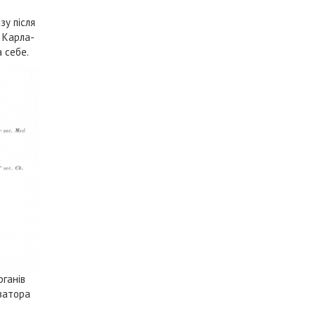
зу після
ї Карла-
 себе.
рганів
ізатора