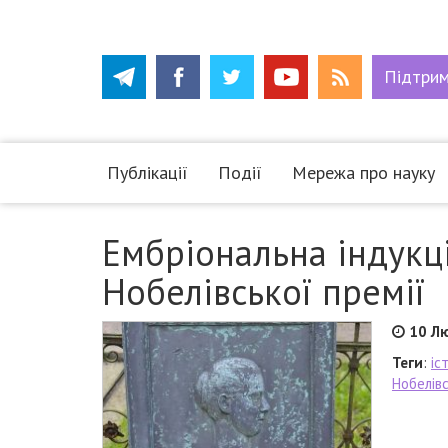
Підтри
Публікації
Події
Мережа про науку
Ембріональна індукці
Нобелівської премії
10 Л
Теги
:
іс
Нобелівс