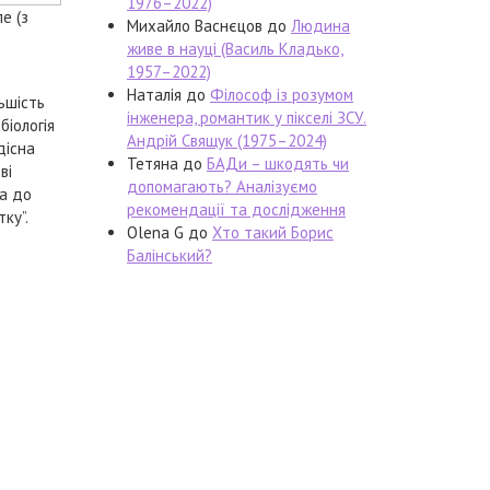
1976–2022)
е (з
Михайло Васнєцов
до
Людина
живе в науці (Василь Кладько,
1957–2022)
Наталія
до
Філософ із розумом
ьшість
інженера, романтик у пікселі ЗСУ.
біологія
Андрій Свящук (1975–2024)
дісна
Тетяна
до
БАДи – шкодять чи
ві
допомагають? Аналізуємо
на до
рекомендації та дослідження
ку”.
Olena G
до
Хто такий Борис
Балінський?