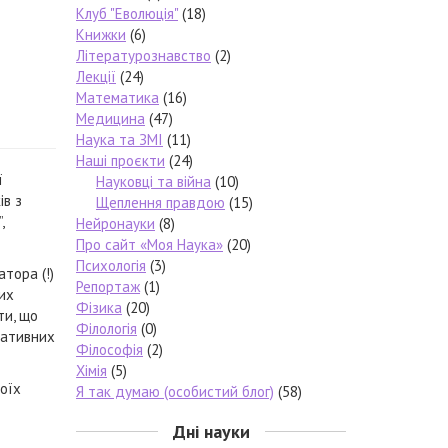
Клуб "Еволюція"
(18)
Книжки
(6)
Літературознавство
(2)
Лекції
(24)
Математика
(16)
Медицина
(47)
Наука та ЗМІ
(11)
Наші проєкти
(24)
ї
Науковці та війна
(10)
ів з
Щеплення правдою
(15)
,
Нейронауки
(8)
Про сайт «Моя Наука»
(20)
Психологія
(3)
тора (!)
Репортаж
(1)
ких
Фізика
(20)
ти, що
Філологія
(0)
вативних
Філософія
(2)
Хімія
(5)
воїх
Я так думаю (особистий блог)
(58)
Дні науки