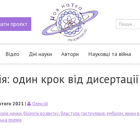
мати
проект
Відео
Дні науки
Автори
Науковці та війна
я: один крок від дисертації
ютого 2021
|
Олексій
торія науки
,
біологія розвитку
,
бластула
,
гаструляція
,
ембріон
,
жінки в
ька премія