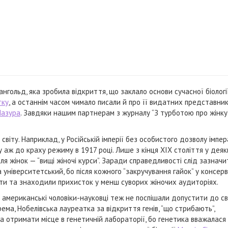
нгольд, яка зробила відкриття, що заклало основи сучасної біологі
тку
, а останнім часом чимало писали й про її видатних представник
Мазура
. Завдяки нашим партнерам з журналу “З турботою про жінку”
іту. Наприклад, у Російській імперії без особистого дозволу імпера
 аж до краху режиму в 1917 році. Лише з кінця XIX століття у дея
я жінок — “вищі жіночі курси”. Заради справедливості слід зазначи
 університетський, бо після кожного “закручування гайок” у консер
оти та знаходили прихисток у менш суворих жіночих аудиторіях.
 та американські чоловіки-науковці теж не поспішали допустити до с
ема, Нобелівська лауреатка за відкриття генів, “що стрибають”,
ла отримати місце в генетичній лабораторії, бо генетика вважалася