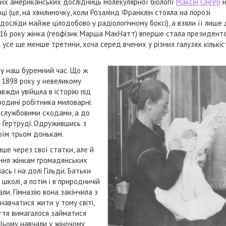
них американських дослідниць молекулярної біології
Максін Сінгер
н
оці (це, на хвилиночку, коли Розалінд Франклін стояла на порозі
сліди майже цілодобово у радіологічному боксі), а взяли її лише 
016 року жінка (геофізик Марша МакНатт) вперше стала президент
 усе ще менше третини, хоча серед вчених у різних галузях кількіс
ь у наш буремний час. Що ж
я 1898 року у невеликому
авжди увійшла в історію під
родині робітника миловарні.
 службовими сходами, а до
— Гертруді. Одружившись з
воїм трьом донькам.
ше через свої статки, але й
ання жінкам громадянських
сь і на долі Гільди. Батьки
школі, а потім і в природничій
али. Гімназію вона закінчила з
навчатися жити у тому світі,
іття вимагалося займатися
Цьому навчали у жіночому