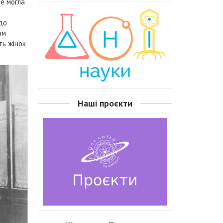
е могла
до
ом
ть жінок
Наші проєкти