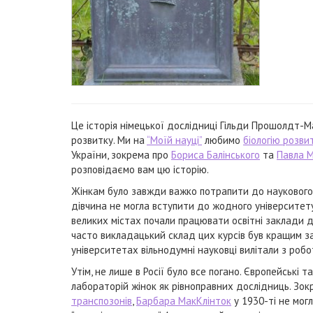
Це історія німецької дослідниці Гільди Прошолдт-Ма
розвитку. Ми на
“Моїй науці”
любимо
біологію розви
України, зокрема про
Бориса Балінського
та
Павла 
розповідаємо вам цю історію.
Жінкам було завжди важко потрапити до наукового св
дівчина не могла вступити до жодного університету
великих містах почали працювати освітні заклади дл
часто викладацький склад цих курсів був кращим за
університетах вільнодумні науковці вилітали з роб
Утім, не лише в Росії було все погано. Європейські
лабораторій жінок як рівноправних дослідниць. Зокр
транспозонів
,
Барбара МакКлінток
у 1930-ті не мог