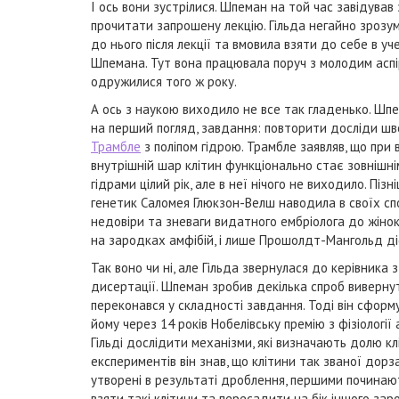
І ось вони зустрілися. Шпеман на той час завідув
прочитати запрошену лекцію. Гільда негайно зрозумі
до нього після лекції та вмовила взяти до себе в уч
Шпемана. Тут вона працювала поруч з молодим ас
одружилися того ж року.
А ось з наукою виходило не все так гладенько. Шпе
на перший погляд, завдання: повторити досліди ш
Трамбле
з поліпом гідрою. Трамбле заявляв, що при 
внутрішній шар клітин функціонально стає зовнішнім,
гідрами цілий рік, але в неї нічого не виходило. П
генетик Саломея Глюкзон-Велш наводила в своїх сп
недовіри та зневаги видатного ембріолога до жіно
на зародках амфібій, і лише Прошолдт-Мангольд діс
Так воно чи ні, але Гільда звернулася до керівника 
дисертації. Шпеман зробив декілька спроб вивернут
переконався у складності завдання. Тоді він сформ
йому через 14 років Нобелівську премію з фізіолог
Гільді дослідити механізми, які визначають долю к
експериментів він знав, що клітини так званої дорз
утворені в результаті дроблення, першими починают
взяти такі клітини та пересадити на бік іншого зар