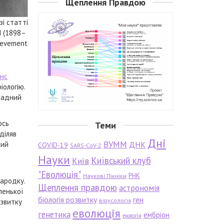
Щеплення Правдою
зі статті
ld (1898–
ievement
анс
іологію.
кладний
ось
Теми
діляв
Дні
ВУММ
мий
ДНК
COVID-19
SARS-CoV-2
Науки
Київський клуб
Київ
"Еволюція"
РНК
Наукові Пікніки
зародку.
Щеплення правдою
астрономія
ленької
біологія розвитку
ген
вірусологія
озвитку
еволюція
генетика
ембріон
екологія