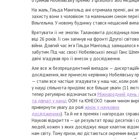
отримав Нобелівську премію з фізіології або медиц
На жаль, Гільда Мангольд ані отримала премії, ані 
захисту вони з чоловіком та маленьким сином переї
Вільгельма. У новому будинку стався нещасний випа
Врятувати її не змогли. Талановита дослідниця пом
віці 26 років. Її син загинув на фронті Другої світово
війни. Довгий час ім’я Гільди Мангольд залишалося
забутим. Під час своєї Нобелівської лекції Ганс Шпе
двічі згадував про її внесок у дослідження.
Але все ж безпрецедентний випадок — дисертацій
дослідження, яке принесло керівнику Нобелівську п
— стали все частіше згадувати у наш час, коли ролі
у науці спільнота приділяє все більше уваги. (11 лют
тепер регулярно відзначається
Міжнародний день 
та дівчат у науці.
ООН та ЮНЕСКО таким чином вир
привернути увагу до ролі
жінок у наукових
дослідженнях
). Та й не в преміях і нагородах справа
Наукові відкриття — це результат праці десятків і 
людей, кожен з яких досліджує лише клаптик відом
нам світу. Тому призи, які дістаються окремим вид