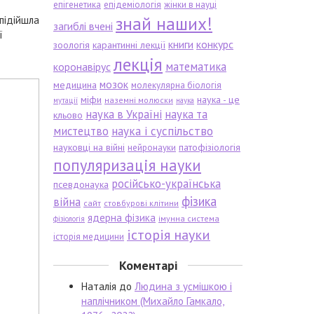
епігенетика
епідеміологія
жінки в науці
знай наших!
 підійшла
загиблі вчені
ї
книги
конкурс
зоологія
карантинні лекції
лекція
математика
коронавірус
мозок
медицина
молекулярна біологія
міфи
наука - це
наземні молюски
мутації
наука
наука в Україні
наука та
кльово
мистецтво
наука і суспільство
науковці на війні
патофізіологія
нейронауки
популяризація науки
російсько-українська
псевдонаука
фізика
війна
сайт
стовбурові клітини
ядерна фізика
імунна система
фізіологія
історія науки
історія медицини
Коментарі
Наталія
до
Людина з усмішкою і
наплічником (Михайло Гамкало,