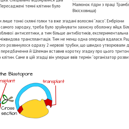
Малюнок гідри з праці Трамбл
. Пересаджені темні клітини було
Вікісховища)
лише тонкі скляні голки та вже згадані волосяні “ласо”. Ембріони
 самого зародку, треба було зруйнувати захисну оболонку яйця. Біл
бливої антисептики, а тим більше антибіотиків, експериментальна 
міжвидова трансплантація. Тим не менш одна операція вдалася. Ра
кого розвинулося одразу 2 нервові трубки, що швидко утворювали д
я передбачення й Шпеман вставив коротку згадку про цього трито
клітин. Саме в цій згадці він уперше ввів термін “організатор розвит