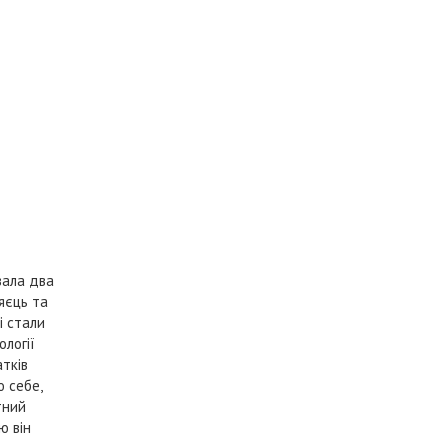
вала два
яєць та
і стали
логії
атків
ю себе,
тний
ю він