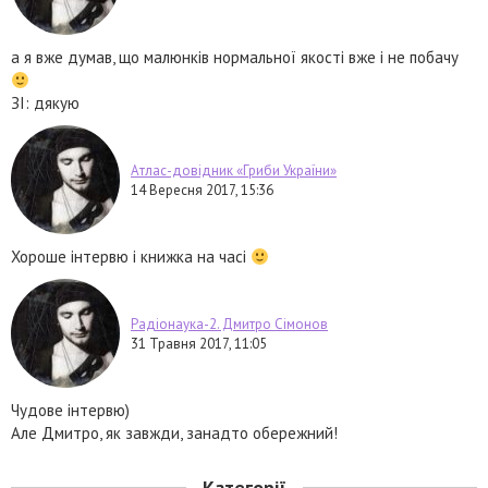
а я вже думав, що малюнків нормальної якості вже і не побачу
ЗІ: дякую
Атлас-довідник «Гриби України»
14 Вересня 2017, 15:36
Хороше інтервю і книжка на часі
Радіонаука-2. Дмитро Сімонов
31 Травня 2017, 11:05
Чудове інтервю)
Але Дмитро, як завжди, занадто обережний!
Категорії