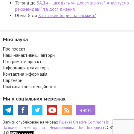
Тетяна
до
БАДи – шкодять чи допомагають? Аналізуємо
рекомендації та дослідження
Olena G
до
Хто такий Борис Балінський?
Моя наука
Про проєкт
Наші найактивніші автори
Підтримати проєкт
Інформація для авторів
Контактна інформація
Партнери
Політика конфіденційності
Ми у соціальних мережах
e-mail
Записи опубліковані на умовах
Ліцензії Creative Commons Із
Зазначенням Авторства — Некомерційна — Без Похідних
(CC BY-NC-ND
4.0)