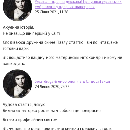
Україна — ядерна держава! Про успіхи українських
ембріологів у ядерних трансферах
25 Січня 2021, 11:26
Ахуєнна історія.
Не знав, що він перший у Світі.
Сподіваюся дружина скине Павлу статтю і він почитає, вже
готовий варік.
ЗІ: пощастило пацану, його материнські мітохондрії нікому не
зашкодять.
Sexs, drugs & ембріологія від Олдоса Гакслі
24 Липня 2020, 23:27
Чудова стаття, дякую.
Видно як авторка росте над собою і це прекрасно.
Вітаю з професійним святом.
ЗІ: чудово, що розділили інфу зі книжки і реальну історію,