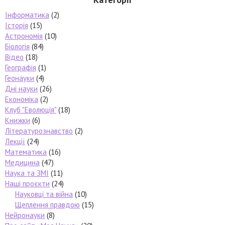
Інформатика
(2)
Історія
(15)
Астрономія
(10)
Біологія
(84)
Відео
(18)
Географія
(1)
Геонауки
(4)
Дні науки
(26)
Економіка
(2)
Клуб "Еволюція"
(18)
Книжки
(6)
Літературознавство
(2)
Лекції
(24)
Математика
(16)
Медицина
(47)
Наука та ЗМІ
(11)
Наші проєкти
(24)
Науковці та війна
(10)
Щеплення правдою
(15)
Нейронауки
(8)