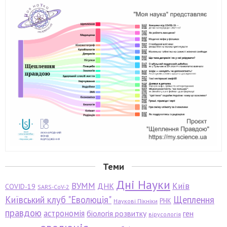
Теми
Дні Науки
ВУММ
Київ
ДНК
COVID-19
SARS-CoV-2
Київський клуб "Еволюція"
Щеплення
РНК
Наукові Пікніки
правдою
астрономія
біологія розвитку
ген
вірусологія