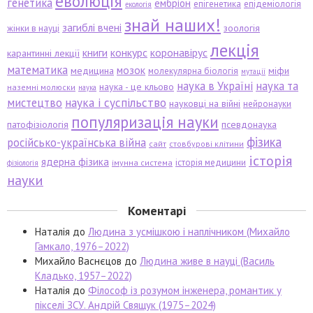
еволюція
генетика
ембріон
епігенетика
епідеміологія
екологія
знай наших!
загиблі вчені
зоологія
жінки в науці
лекція
книги
конкурс
коронавірус
карантинні лекції
математика
мозок
медицина
міфи
молекулярна біологія
мутації
наука в Україні
наука та
наука - це кльово
наземні молюски
наука
мистецтво
наука і суспільство
науковці на війні
нейронауки
популяризація науки
патофізіологія
псевдонаука
фізика
російсько-українська війна
сайт
стовбурові клітини
історія
ядерна фізика
історія медицини
імунна система
фізіологія
науки
Коментарі
Наталія
до
Людина з усмішкою і наплічником (Михайло
Гамкало, 1976–2022)
Михайло Васнєцов
до
Людина живе в науці (Василь
Кладько, 1957–2022)
Наталія
до
Філософ із розумом інженера, романтик у
пікселі ЗСУ. Андрій Свящук (1975–2024)