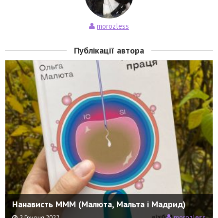
morozless
Публікації автора
Нанависть МММ (Малюта, Мальта і Мадрид)
morozless
2 Грудня 2022