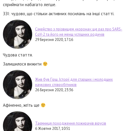
сприймати набагато легше.
ЗЗІ: чудово, що стільки активних посилань на інші статті.
Сімейство з прізвищем «корона»: ще раз про SARS-
CoV-2 та його не менш успішних родичів
29 Березня 2020, 17:16
Чудова стаття.
Залишилося вижити
Жив був Гірш. Історії для старших і молодших
наукових співробітників
26 Березня 2020, 23:36
Афіненно, жгіть ще
Таємниця походження пожирачів вірусів
6 Жовтня 2017, 10:51