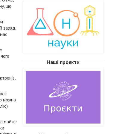
ну, що
ом
й заряд.
 мас
ом
 чого
Наші проєкти
ктронів,
як в
то можна
лію)
го майже
нки