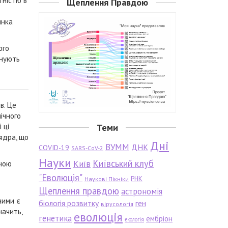
утністю в
Щеплення Правдою
инка
ого
снують
в. Це
мічного
 ці
Теми
 ядра, що
Дні
ВУММ
ДНК
COVID-19
SARS-CoV-2
Науки
Київський клуб
Київ
аною
"Еволюція"
РНК
Наукові Пікніки
Щеплення правдою
астрономія
ними є
біологія розвитку
ген
вірусологія
начить,
еволюція
генетика
ембріон
екологія