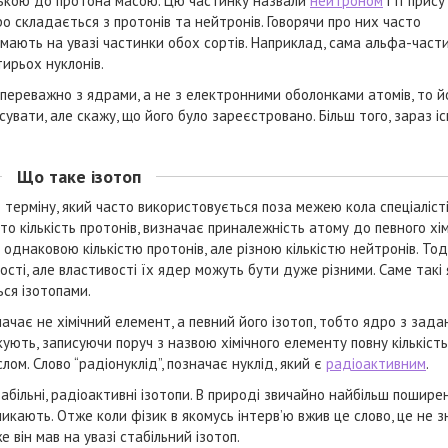
изькою до протона масою. Цю частинку назвали
нейтроном
і її прис
о складається з протонів та нейтронів. Говорячи про них часто
и мають на увазі частинки обох сортів. Наприклад, сама альфа-част
тирьох нуклонів.
є переважно з ядрами, а не з електронними оболонками атомів, то й
сувати, але скажу, що його було зареєстровано. Більш того, зараз і
Що таке ізотоп
терміну, який часто використовується поза межею кола спеціалісті
то кількість протонів, визначає приналежність атому до певного хі
однаковою кількістю протонів, але різною кількістю нейтронів. Тоді
сті, але властивості їх ядер можуть бути дуже різними. Саме такі
ься ізотопами.
значає не хімічний елемент, а певний його ізотоп, тобто ядро з зад
ікують, записуючи поруч з назвою хімічного елементу повну кількість
ом. Слово “радіонуклід”, позначає нуклід, який є
радіоактивним
.
табільні, радіоактивні ізотопи. В природі звичайно найбільш пошире
никають. Отже коли фізик в якомусь інтерв’ю вжив це слово, це не з
він мав на увазі стабільний ізотоп.