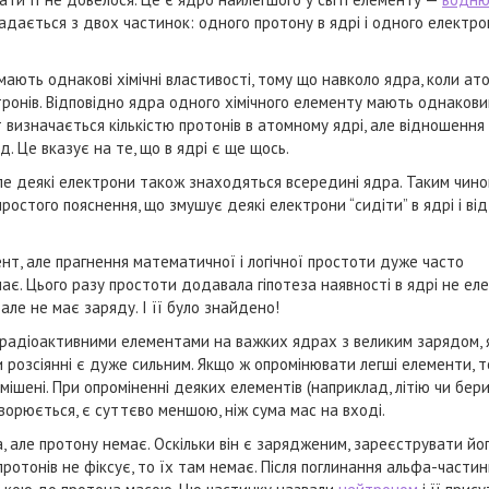
ладається з двох частинок: одного протону в ядрі і одного електро
ають однакові хімічні властивості, тому що навколо ядра, коли ат
ронів. Відповідно ядра одного хімічного елементу мають однакови
т визначається кількістю протонів в атомному ядрі, але відношення
д. Це вказує на те, що в ядрі є ще щось.
 але деякі електрони також знаходяться всередині ядра. Таким чин
ростого пояснення, що змушує деякі електрони “сидіти” в ядрі і від
нт, але прагнення математичної і логічної простоти дуже часто
ає. Цього разу простоти додавала гіпотеза наявності в ядрі не еле
але не має заряду. І її було знайдено!
 радіоактивними елементами на важких ядрах з великим зарядом, 
 розсіянні є дуже сильним. Якщо ж опромінювати легші елементи, 
шені. При опроміненні деяких елементів (наприклад, літію чи бери
ворюється, є суттєво меншою, ніж сума мас на вході.
, але протону немає. Оскільки він є зарядженим, зареєструвати йо
ротонів не фіксує, то їх там немає. Після поглинання альфа-части