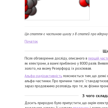
Ця стаття є частиною циклу з 8 статей про ядерну 
Початок
Що
Після обговорення досліду, описаного в
першій част
як електрони, а важчі приблизно у 8000 разів. Вия
золото, на якому Резерфорд їх розсіював.
Альфа-радіоактивність
пояснюється тим, що деякі 
альфа-частинки. Про причини такого “стандартизова
зараз продовжимо розповідь про те, як фізики прони
З чого склад
Досить природно було припустити, що окрім електрон
додатного заряду. Її назвали
протоном
, і довго шу