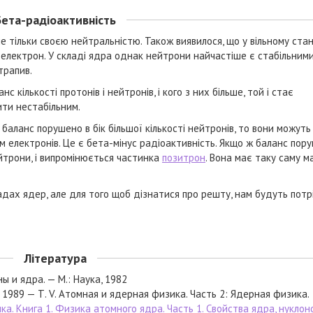
Бета-радіоактивність
е тільки своєю нейтральністю. Також виявилося, що у вільному стан
 електрон. У складі ядра однак нейтрони найчастіше є стабільним
трапив.
с кількості протонів і нейтронів, і кого з них більше, той і стає
ити нестабільним.
и баланс порушено в бік більшої кількості нейтронів, то вони можуть
 електронів. Це є бета-мінус радіоактивність. Якщо ж баланс пор
йтрони, і випромінюється частинка
позитрон
. Вона має таку саму ма
дах ядер, але для того щоб дізнатися про решту, нам будуть потрі
Література
ы и ядра. — М.: Наука, 1982
, 1989 — Т. V. Атомная и ядерная физика. Часть 2: Ядерная физика.
. Книга 1. Физика атомного ядра. Часть 1. Свойства ядра, нуклон