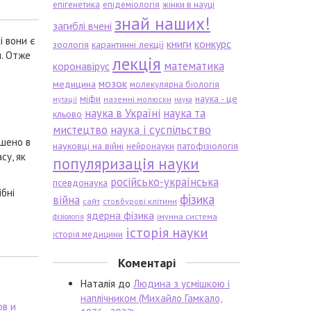
епігенетика
епідеміологія
жінки в науці
знай наших!
загиблі вчені
і вони є
книги
конкурс
зоологія
карантинні лекції
и. Отже
лекція
математика
коронавірус
мозок
медицина
молекулярна біологія
міфи
наука - це
наземні молюски
мутації
наука
наука в Україні
наука та
кльово
мистецтво
наука і суспільство
ушено в
науковці на війні
патофізіологія
нейронауки
су, як
популяризація науки
російсько-українська
псевдонаука
бні
фізика
війна
сайт
стовбурові клітини
ядерна фізика
імунна система
фізіологія
історія науки
історія медицини
Коментарі
Наталія
до
Людина з усмішкою і
наплічником (Михайло Гамкало,
ов и