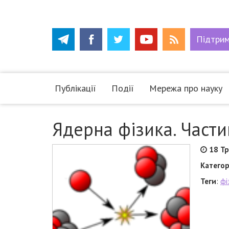
Підтри
Публікації
Події
Мережа про науку
Ядерна фізика. Части
18 Т
Категор
Теги
:
фі