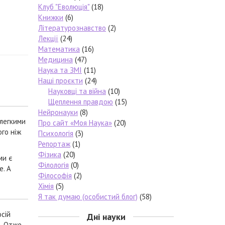
Клуб "Еволюція"
(18)
Книжки
(6)
Літературознавство
(2)
Лекції
(24)
Математика
(16)
Медицина
(47)
Наука та ЗМІ
(11)
Наші проєкти
(24)
Науковці та війна
(10)
Щеплення правдою
(15)
Нейронауки
(8)
 легкими
Про сайт «Моя Наука»
(20)
ого ніж
Психологія
(3)
Репортаж
(1)
Фізика
(20)
ми є
Філологія
(0)
е. А
Філософія
(2)
Хімія
(5)
Я так думаю (особистий блог)
(58)
осій
Дні науки
ю
. Отже,