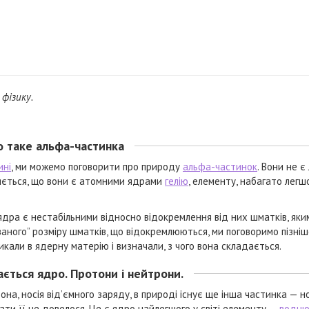
фізику.
 таке альфа-частинка
ині
, ми можемо поговорити про природу
альфа-частинок
. Вони не є
вляється, що вони є атомними ядрами
гелію
, елементу, набагато легш
ядра є нестабільними відносно відокремлення від них шматків, яки
ного” розміру шматків, що відокремлюються, ми поговоримо пізніш
кали в ядерну матерію і визначали, з чого вона складається.
ається ядро. Протони і нейтрони.
а, носія від’ємного заряду, в природі існує ще інша частинка — н
кати її не довелося. Це є ядро найлегшого у світі елементу —
водн