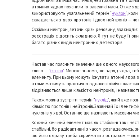
ядром вилітає інша частинка, нейтральна та з бл
атомних ядрах пояснили їх завеликі маси. Отже ядр
використовують узагальнений термін “
нуклон
”, кол
складається з двох протонів і двох нейтронів — чо
Оскільки нейтрон, летячи крізь речовину, взаємоді
реєстрація є досить складною. Я тут не буду її опи
багато різних видів нейтронних детекторів.
Настав час пояснити значення ще одного наукового 
слово — “
ізотоп
”. Ми вже знаємо, що заряд ядра, тоб
елементу. При цьому можуть існувати атомні ядра з 
атоми матимуть практично однакові хімічні властиво
відрізняються лише кількістю нейтронів, і називают
Також можна зустріти термін “
нуклід
”, який вже по
кількістю протонів і нейтронів.Зазвичай їх ідентиф
нуклонів у ядрі. Останню ще називають масовим числ
Кожний хімічний елемент має як стабільні так і нес
стабільні, бо радіоактивні з часом, розпадаючись, з
що його одразу треба сприймати з острахом — може 