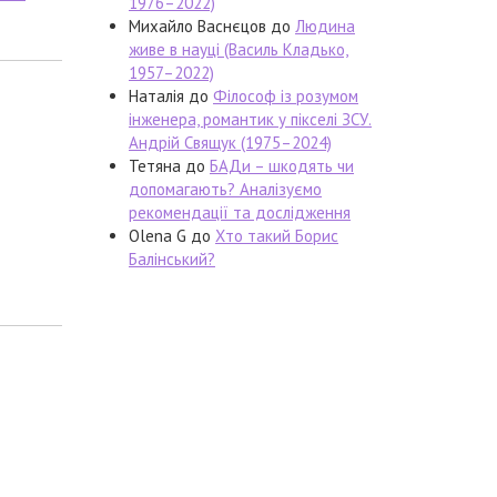
1976–2022)
Михайло Васнєцов
до
Людина
живе в науці (Василь Кладько,
1957–2022)
Наталія
до
Філософ із розумом
інженера, романтик у пікселі ЗСУ.
Андрій Свящук (1975–2024)
Тетяна
до
БАДи – шкодять чи
допомагають? Аналізуємо
рекомендації та дослідження
Olena G
до
Хто такий Борис
Балінський?