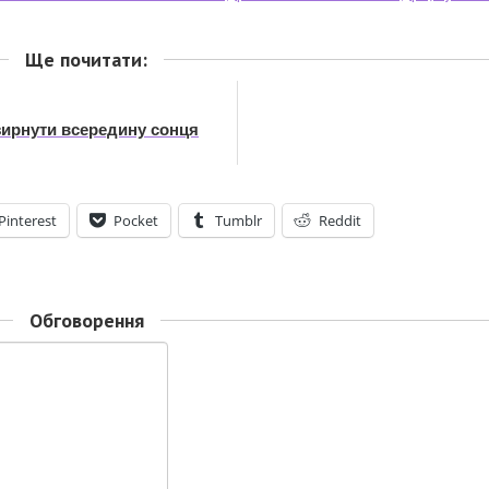
Ще почитати:
зирнути всередину сонця
Pinterest
Pocket
Tumblr
Reddit
Обговорення