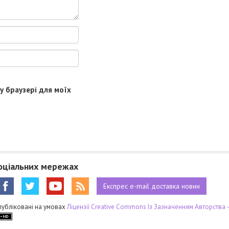
му браузері для моїх
оціальних мережах
Експрес
e-mail
доставка новин
публіковані на умовах
Ліцензії Creative Commons Із Зазначенням Авторства