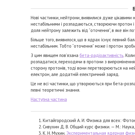
Нові частинки, нейтрони, виявилися дуже цікавими н
нестабільними і розпадаються, створюючи протон і
доля нейтрону залежить від “оточення”, в яке він по
Більше того, виявилося, що в ядрах існує певний балан
нестабільним. Тобто “оточення” може і протон зроб
З цим явищем пов’язана
бета-радіоактивність
. Кол
розпадатися, переходячи в протони з випроміненням
сторону протонів, тоді вони перетворюються на не
електрон, але додатній електричний заряд.
Це не всі частинки, що утворюються при бета-розпа
певні теоретичні знання.
Наступна частина
Китайгородский А. И. Физика для всех: Фотон
Сивухин Д. В. Общий курс физики. — М.: Наука
К. Н. Мухин.
Экспериментальная ядерная физика