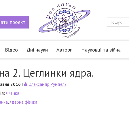
мати
проект
Відео
Дні науки
Автори
Науковці та війна
на 2. Цеглинки ядра.
равня 2016
|
Олександр Рундель
ія
:
Фізика
зика
,
ядерна фізика