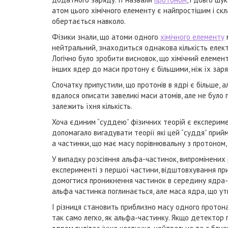
атом цього хімічного елементу є найпростішим і ск
обертається навколо.
Фізики знали, що атоми одного
хімічного елементу
м
нейтральний, знаходиться однакова кількість елект
Логічно було зробити висновок, що хімічний елемен
інших ядер до маси протону є більшими, ніж їх заря
Спочатку припустили, що протонів в ядрі є більше,
вдалося описати завеликі маси атомів, але не було п
залежить їхня кількість.
Хоча єдиним “суддею” фізичних теорій є експериме
допомагало вигадувати теорії які цей “суддя” прийм
а частинки, що має масу порівнювальну з протоном, 
У випадку розсіяння альфа-частинок, випромінених
експерименті з першої частини, відштовхування при
домогтися проникнення частинок в середину ядра-мі
альфа частинка поглинається, але маса ядра, що ут
І різниця становить приблизно масу одного протона
так само легко, як альфа-частинку. Якщо детектор п