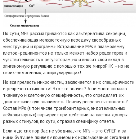
По сути, MPs рассматриваются как альтернатива секреции,
обеспечивающая межклеточную передачу своеобразных
«инструкций и программ». Встраивание MPs в плазмолемму
клеток–реципиентов не только меняет набор рецепторов и
чувствительность к регуляторам, но и вносит свой вклад в
эпигеномную регуляцию с помощью тех же микроРНК – но не
своих-эндогенных, а циркулирующих!
Но вся прелесть микрочастиц заключается в их специфичности
и репрезентативности! Что это значит? А ни много ни мало –
тканевую и клеточную специфичность, что определяет их
диагностическую значимость. Почему репрезентативность?
Состав MPs (в том числе тромбоцитарных, эндотелиальных,
лейкоцитарных) варьирует при действии на клетки-доноры
разных стимулов, по сути, отражая специфику ответа.
Если я до сих пор Вас не убедила, что MPs – это СУПЕР и за
ними будущее, приведу примеры их использования сегодня в