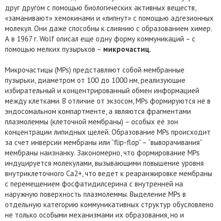
друг другом с помощью биологических активных веществ,
«заманивают» хемокинами и «липнут» с помощью адгезионных
молекул. Они даже способны к слиянию с образованием химер.
А в 1967 г. Wolf описал еще одну форму коммуникаций – с
помощью мелких пузырьков –
микрочастиц
.
Микрочастицы (MPs) представляют собой мембранные
пузырьки, диаметром от 100 до 1000 нм, реализующие
избирательный и концентрированный обмен информацией
между клетками. В отличие от экзосом, MPs формируются не в
эндосомальном компартменте, а являются фрагментами
плазмолеммы (клеточной мембраны) – особых её зон
концентрации липидных щелей. Образование MPs происходит
за счет инверсии мембраны или “flip-flop” – “выворачивания”
мембраны наизнанку. Закономерно, что формирование MPs
индуцируется молекулами, вызывающими повышение уровня
внутриклеточного Са2+, что ведет к реаранжировке мембраны
с перемещением фосфатидилсерина с внутренней на
наружную поверхность плазмолеммы. Выделение MPs в
отдельную категорию коммуникативных структур обусловлено
не только особыми механизмами их образования, но и