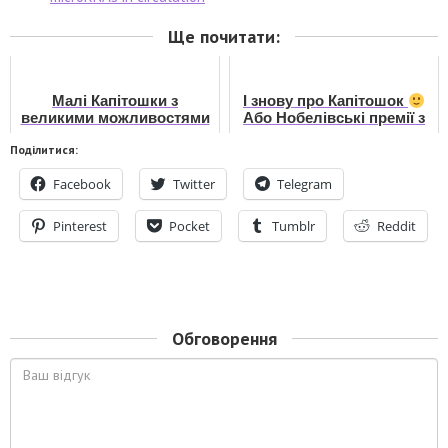
Ще почитати:
Малі Капітошки з
І знову про Капітошок
великими можливостями
Або Нобелівські премії з
різницею у 108 років
Поділитися:
Facebook
Twitter
Telegram
Pinterest
Pocket
Tumblr
Reddit
Обговорення