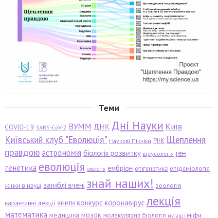
Теми
Дні Науки
ВУММ
Київ
ДНК
COVID-19
SARS-CoV-2
Київський клуб "Еволюція"
Щеплення
РНК
Наукові Пікніки
правдою
астрономія
біологія розвитку
ген
вірусологія
еволюція
генетика
ембріон
епігенетика
епідеміологія
екологія
знай наших!
загиблі вчені
зоологія
жінки в науці
лекція
книги
конкурс
коронавірус
карантинні лекції
математика
мозок
медицина
міфи
молекулярна біологія
мутації