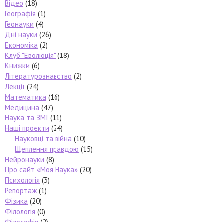
Відео
(18)
Географія
(1)
Геонауки
(4)
Дні науки
(26)
Економіка
(2)
Клуб "Еволюція"
(18)
Книжки
(6)
Літературознавство
(2)
Лекції
(24)
Математика
(16)
Медицина
(47)
Наука та ЗМІ
(11)
Наші проєкти
(24)
Науковці та війна
(10)
Щеплення правдою
(15)
Нейронауки
(8)
Про сайт «Моя Наука»
(20)
Психологія
(3)
Репортаж
(1)
Фізика
(20)
Філологія
(0)
Філософія
(2)