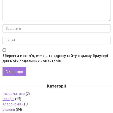
Зберегти моє ім'я, e-mail, та адресу сайту в цьому браузері
для моїх подальших коментарів.
Категорії
Інформатика
(2)
Історія
(15)
Астрономія
(10)
Біологія
(84)