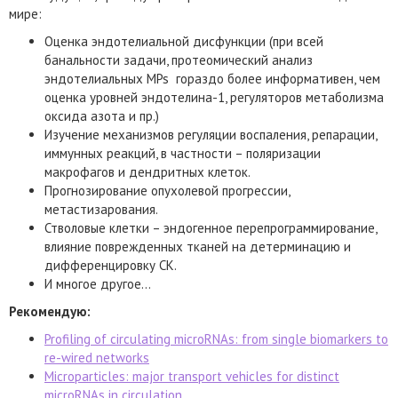
мире:
Оценка эндотелиальной дисфункции (при всей
банальности задачи, протеомический анализ
эндотелиальных MPs гораздо более информативен, чем
оценка уровней эндотелина-1, регуляторов метаболизма
оксида азота и пр.)
Изучение механизмов регуляции воспаления, репарации,
иммунных реакций, в частности – поляризации
макрофагов и дендритных клеток.
Прогнозирование опухолевой прогрессии,
метастизарования.
Стволовые клетки – эндогенное перепрограммирование,
влияние поврежденных тканей на детерминацию и
дифференцировку СК.
И многое другое…
Рекомендую:
Profiling of circulating microRNAs: from single biomarkers to
re-wired networks
Microparticles: major transport vehicles for distinct
microRNAs in circulation