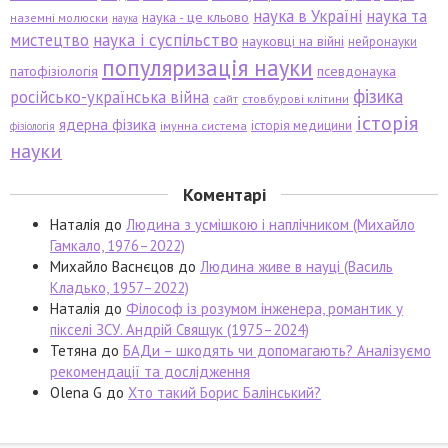
наука в Україні
наука та
наука - це кльово
наземні молюски
наука
мистецтво
наука і суспільство
науковці на війні
нейронауки
популяризація науки
патофізіологія
псевдонаука
фізика
російсько-українська війна
сайт
стовбурові клітини
історія
ядерна фізика
історія медицини
імунна система
фізіологія
науки
Коментарі
Наталія
до
Людина з усмішкою і наплічником (Михайло
Гамкало, 1976–2022)
Михайло Васнєцов
до
Людина живе в науці (Василь
Кладько, 1957–2022)
Наталія
до
Філософ із розумом інженера, романтик у
пікселі ЗСУ. Андрій Свящук (1975–2024)
Тетяна
до
БАДи – шкодять чи допомагають? Аналізуємо
рекомендації та дослідження
Olena G
до
Хто такий Борис Балінський?