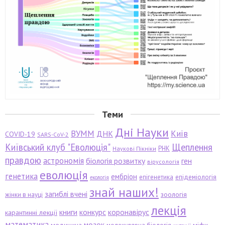
Теми
Дні Науки
ВУММ
Київ
ДНК
COVID-19
SARS-CoV-2
Київський клуб "Еволюція"
Щеплення
РНК
Наукові Пікніки
правдою
астрономія
біологія розвитку
ген
вірусологія
еволюція
генетика
ембріон
епігенетика
епідеміологія
екологія
знай наших!
загиблі вчені
зоологія
жінки в науці
лекція
книги
конкурс
коронавірус
карантинні лекції
математика
мозок