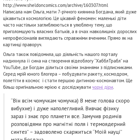
http://www.sheldoncomics.com/archive/160307.html
Написала нам Ольга, мати 7-річного киянина Богдана, який дуже
цікавиться космологією. Це цікавий феномен: маленькі діти
часто настільки заглиблюються в улюблену тему, що
приголомшують власних батьків, а в очах навколишніх дорослих
непрофесіоналів виглядають справжніми вченими. Прямо як на
картинці праворуч.
Ольга також повідомила, що діяльність нашого порталу
надихнула її сина на створення відеоблогу “ХабблТрабл” на
YouTube, де Богдан ділиться своїми знаннями з підписниками.
Серед мрій юного блогера – побудувати ракету, космодром,
полетіти в космос і стати першою дитиною-космонавтом. Ще
більш оригінальною мрією є досліджувати
чорні діри
.
“Він всім чомучкам чомучка) В мене голова скоро
вибухне) і дуже наполегливий. Вивчає фізику
зараз і знає про планети все. Замучив родичів
розповідями про магнітні поля і термоядерний
синтез” – задоволено скаржиться “Моїй науці”
мати Богдана.