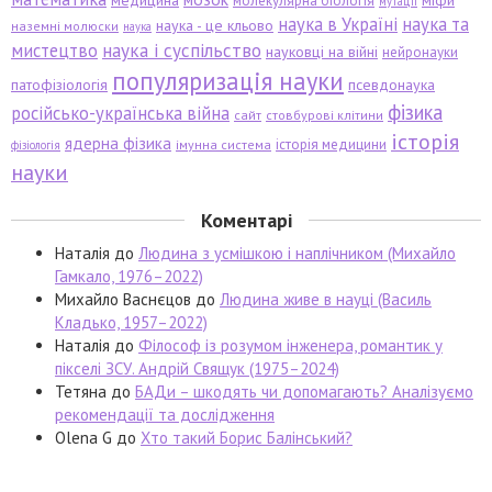
медицина
міфи
молекулярна біологія
мутації
наука в Україні
наука та
наука - це кльово
наземні молюски
наука
мистецтво
наука і суспільство
науковці на війні
нейронауки
популяризація науки
патофізіологія
псевдонаука
фізика
російсько-українська війна
сайт
стовбурові клітини
історія
ядерна фізика
історія медицини
імунна система
фізіологія
науки
Коментарі
Наталія
до
Людина з усмішкою і наплічником (Михайло
Гамкало, 1976–2022)
Михайло Васнєцов
до
Людина живе в науці (Василь
Кладько, 1957–2022)
Наталія
до
Філософ із розумом інженера, романтик у
пікселі ЗСУ. Андрій Свящук (1975–2024)
Тетяна
до
БАДи – шкодять чи допомагають? Аналізуємо
рекомендації та дослідження
Olena G
до
Хто такий Борис Балінський?