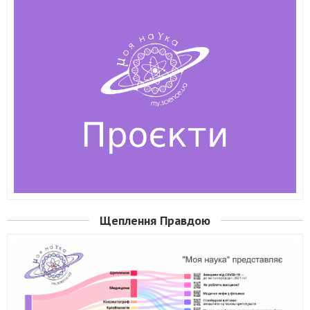
Щеплення Правдою