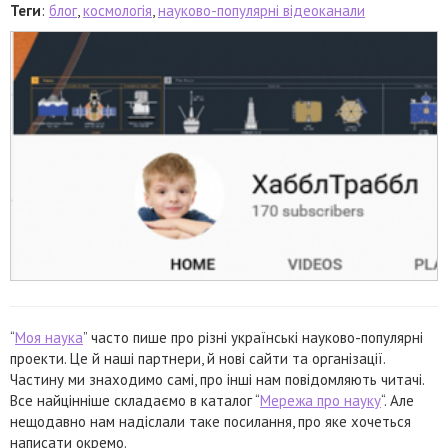
Теги
:
блог
,
космологія
,
науково-популярні відеоканали
“
Моя наука
” часто пише про різні українські науково-популярні
проекти. Це й наші партнери, й нові сайти та організації.
Частину ми знаходимо самі, про інші нам повідомляють читачі.
Все найцінніше складаємо в каталог “
Мережа про науку
“. Але
нещодавно нам надіслали таке посилання, про яке хочеться
написати окремо.