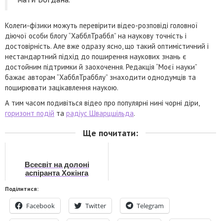
Колеги-фізики можуть перевірити відео-розповіді головної
діючої особи блогу “ХабблТраббл” на наукову точність і
достовірність. Але вже одразу ясно, що такий оптимістичний і
нестандартний підхід до поширення наукових знань є
достойним підтримки й заохочення. Редакція “Моєї науки”
бажає авторам “ХабблТрабблу” знаходити однодумців та
поширювати зацікавлення наукою.
А тим часом подивіться відео про популярні нині чорні діри,
горизонт подій
та
радіус Шварцшільда
.
Ще почитати:
Всесвіт на долоні
аспіранта Хокінга
Поділитися:
Facebook
Twitter
Telegram