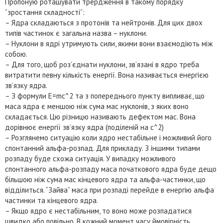
Пропоную роташувати трердження в такому порядку
“зростання складності”:
– Ядра складаються з протонів та нейтронів. Для цих двох
типів частинок є загальна назва – нуклони.
– Нуклони в ядрі утримують сили, якими вони взаємодіють між
собою.
– Для того, щоб роз’єднати нуклони, зв’язані в ядро треба
витратити певну кількість енергії. Вона називається енергією
зв’язку ядра.
– З формули E=mc^2 та з попереднього пункту випливає, що
маса ядра є меншою ніж сума мас нуклонів, з яких воно
складається. Цю різницю називають дефектом мас. Вона
дорівнює енергії зв’язку ядра (поділеній на c^2)
– Розглянемо ситуацію коли ядро нестабільне і можливий його
спонтанний альфа-розпад. Для прикладу. З іншими типами
розпаду буде схожа ситуація. У випадку можливого
спонтанного альфа-розпаду маса початкового ядра буде дещо
більшою ніж сума мас кінцевого ядра та альфа-частинки, що
відділиться. “Зайва” маса при розпаді перейде в енергію альфа
частинки та кінцевого ядра.
– Якщо ядро є нестабільним, то воно може розпадатися
швидко або повільно. В кожний момент часу ймовірність