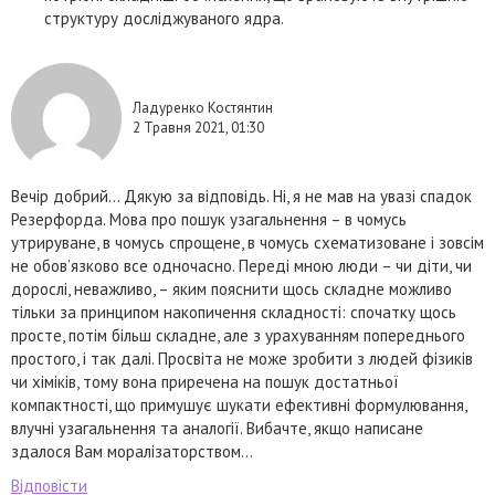
структуру досліджуваного ядра.
Ладуренко Костянтин
2 Травня 2021, 01:30
Вечір добрий… Дякую за відповідь. Ні, я не мав на увазі спадок
Резерфорда. Мова про пошук узагальнення – в чомусь
утрируване, в чомусь спрощене, в чомусь схематизоване і зовсім
не обов’язково все одночасно. Переді мною люди – чи діти, чи
дорослі, неважливо, – яким пояснити щось складне можливо
тільки за принципом накопичення складності: спочатку щось
просте, потім більш складне, але з урахуванням попереднього
простого, і так далі. Просвіта не може зробити з людей фізиків
чи хіміків, тому вона приречена на пошук достатньої
компактності, що примушує шукати ефективні формулювання,
влучні узагальнення та аналогії. Вибачте, якщо написане
здалося Вам моралізаторством…
Відповісти