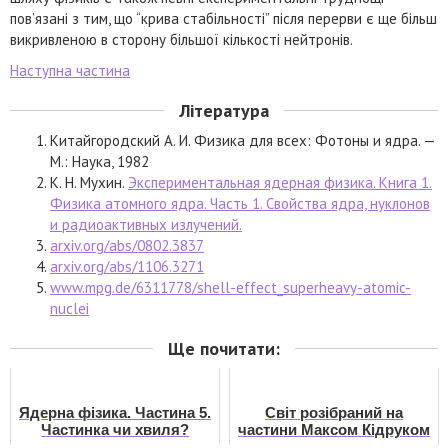
пов’язані з тим, що “крива стабільності” після перерви є ще більш
викривленою в сторону більшої кількості нейтронів.
Наступна частина
Література
Китайгородский А. И. Физика для всех: Фотоны и ядра. —
М.: Наука, 1982
К. Н. Мухин.
Экспериментальная ядерная физика. Книга 1.
Физика атомного ядра. Часть 1. Свойства ядра, нуклонов
и радиоактивных излучений.
arxiv.org/abs/0802.3837
arxiv.org/abs/1106.3271
www.mpg.de/6311778/shell-effect_superheavy-atomic-
nuclei
Ще почитати:
Ядерна фізика. Частина 5.
Світ розібраний на
Частинка чи хвиля?
частини Максом Кідруком