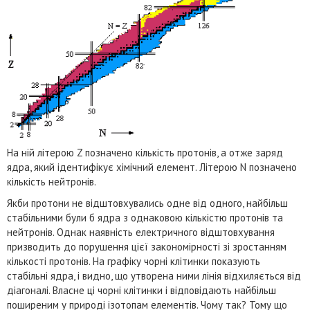
На ній літерою Z позначено кількість протонів, а отже заряд
ядра, який ідентифікує хімічний елемент. Літерою N позначено
кількість нейтронів.
Якби протони не відштовхувались одне від одного, найбільш
стабільними були б ядра з однаковою кількістю протонів та
нейтронів. Однак наявність електричного відштовхування
призводить до порушення цієї закономірності зі зростанням
кількості протонів. На графіку чорні клітинки показують
стабільні ядра, і видно, що утворена ними лінія відхиляється від
діагоналі. Власне ці чорні клітинки і відповідають найбільш
поширеним у природі ізотопам елементів. Чому так? Тому що