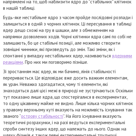
напрямлені на то, щоб наблизити ядро до “стабільних” клітинок
в нашій таблиці.
Будь-яке нестабільне ядро з часом пройде послідовні розпади і
залишиться в одній з чорних клітинок. Ці пересування в таблиці
ядер дещо схожі на гру в шашки, але з обмеженням на
напрямки дозволених ходів. Чорні клітинки ядра самі по собі не
залишають, бо це стабільні позиції, але можливо створити
зовнішні чинники, які призведуть до змін. Такі зміни, як і
спонтанні у випадку нестабільних ядер, називаються
ядерними
реакціями
. Про них ми поговоримо пізніше.
Зі зростанням мас ядер, як ми бачимо, лінія стабільності
переривається. Це відповідає вже досить важким елементам,
як уран. Неважко здогадатися, чому ті елементи, які
знаходяться далі цієї межі в природі не зустрічаються. Оскільки
тут показано лише ядра, що спостерігалися в експериментах,
то одну цікавинку майже не видно. Лише кілька чорних клітинок
у правому верхньому куті вказують на можливість існування так
званого “
острову стабільності
”. На його існування вказують
теоретичні розрахунки, і на разі ведуться експериментальні
спроби синтезу інших ядер, що належать до нього. Однак на
шляху фізиків є також певні експериментальні труднощі