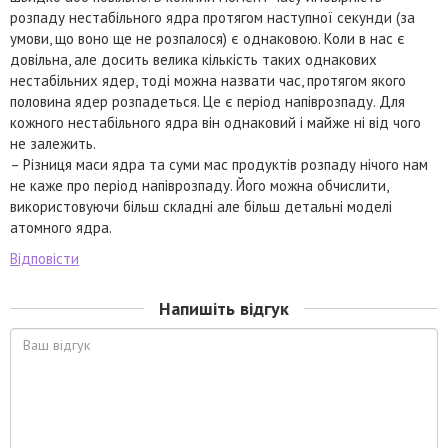
розпаду нестабільного ядра протягом наступної секунди (за
умови, що воно ще не розпалося) є однаковою. Коли в нас є
довільна, але досить велика кількість таких однакових
нестабільних ядер, тоді можна назвати час, протягом якого
половина ядер розпадеться. Це є період напіврозпаду. Для
кожного нестабільного ядра він однаковий і майже ні від чого
не залежить.
– Різниця маси ядра та суми мас продуктів розпаду нічого нам
не каже про період напіврозпаду. Його можна обчислити,
використовуючи більш складні але більш детальні моделі
атомного ядра.
Відповісти
Напишіть відгук