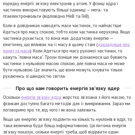
порядку енергії зв’язку електронів у атомі. У фізиці ядра і
частинок використовують більші одиниці — мега- та
гігаелектронвольти (відповідно МеВ та ГеВ).
Коли в довідниках наводять маси частинок, то найчастіше
йдеться про масу спокою, тобто коли частинка нерухома. Якщо
частинка рухається, то вона має додаткову енергію —
кінетичну, що впливає на її масу в цьому стані (
докладніше про
поняття маси
). Коли йдеться про масу рухомої частинки, то
кажуть “повна маса”. Трохи пізніше ми дізнаємося що бувають
частинки з нульовою масою спокою, але повна маса не може
бути нульовою. Це значить, що вони можуть існувати тільки
рухаючись зі швидкістю світла.
Про що нам говорить енергія зв’язку ядер
Оскільки
енергія зв’язку ядра
жорстко зв’язана з його масою, то
фізикам доступно багато методів для її вимірювання. Зараз ми
поговоримо про те, від чого і як вона залежить.
Якщо цю енергію зв’язку поділити на кількість нуклонів в ядрі, то
така величина буде більш інформативною. Ця питома енергія
зв’язку показує, скільки енергії треба, щоб відірвати один