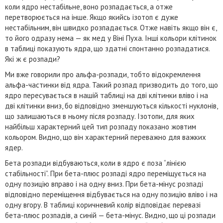
коли ядро нестабільне, воно розпадається, а отже
перетворюється на інше. Якщо якийсь ізотоп є дуже
нестабільним, він швидко розпадається. Отже навіть якщо він є,
то його одразу нема — як мед у Віні Пуха. Інші кольори клітинок
в таблиці показують ядра, що здатні спонтанно розпадатися.
Які ж є розпади?
Ми вже говорили про альфа-розпади, тобто відокремлення
альфа-частинки від ядра. Такий розпад призводить до того, що
ядро пересувається в нашій таблиці на дві клітинки вліво і на
дві клітинки вниз, бо відповідно зменшуються кількості нуклонів,
що залишаються в ньому після розпаду. Ізотопи, для яких
найбільш характерний цей тип розпаду показано жовтим
кольором. Видно, що він характерний переважно для важких
ядер.
Бета розпади відбуваються, коли в ядро є поза “лінією
стабільності”. При бета-плюс розпаді ядро переміщується на
одну позицію вправо і на одну вниз. При бета-мінус розпаді
відповідно переміщення відбувається на одну позицію вліво і на
одну вгору. В таблиці коричневий колір відповідає перевазі
бета-плюс розпадів, а синій — бета-мінус. Видно, що ці розпади