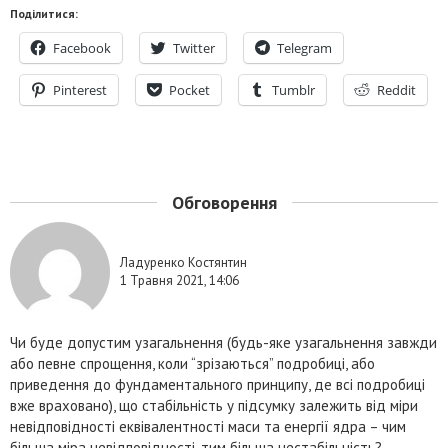
Поділитися:
Facebook
Twitter
Telegram
Pinterest
Pocket
Tumblr
Reddit
Обговорення
Ладуренко Костянтин
1 Травня 2021, 14:06
Чи буде допустим узагальнення (будь-яке узагальнення завжди
або певне спрощення, коли “зрізаються” подробиці, або
приведення до фундаментального принципу, де всі подробиці
вже враховано), що стабільність у підсумку залежить від міри
невідповідності еквівалентності маси та енергії ядра – чим
більша міра невідповідності, тим більша нестабільність?