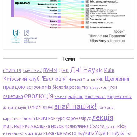
Теми
Дні Науки
ВУММ
Київ
ДНК
COVID-19
SARS-CoV-2
Київський клуб "Еволюція"
Щеплення
РНК
Наукові Пікніки
правдою
астрономія
біологія розвитку
ген
вірусологія
еволюція
генетика
ембріон
епігенетика
епідеміологія
екологія
знай наших!
загиблі вчені
зоологія
жінки в науці
лекція
книги
конкурс
коронавірус
карантинні лекції
математика
мозок
медицина
міфи
молекулярна біологія
мутації
наука в Україні
наука та
наука - це кльово
наземні молюски
наука