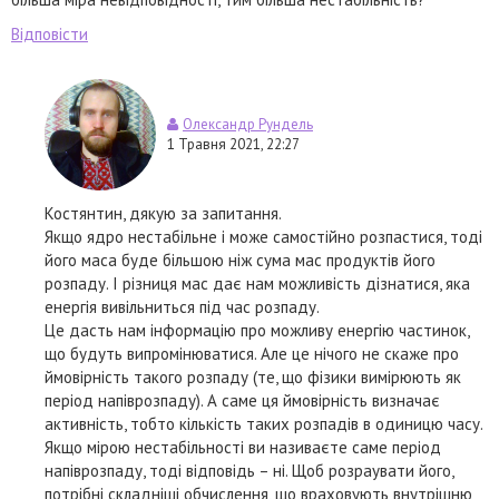
Відповісти
Олександр Рундель
1 Травня 2021, 22:27
Костянтин, дякую за запитання.
Якщо ядро нестабільне і може самостійно розпастися, тоді
його маса буде більшою ніж сума мас продуктів його
розпаду. І різниця мас дає нам можливість дізнатися, яка
енергія вивільниться під час розпаду.
Це дасть нам інформацію про можливу енергію частинок,
що будуть випромінюватися. Але це нічого не скаже про
ймовірність такого розпаду (те, що фізики вимірюють як
період напіврозпаду). А саме ця ймовірність визначає
активність, тобто кількість таких розпадів в одиницю часу.
Якщо мірою нестабільності ви називаєте саме період
напіврозпаду, тоді відповідь – ні. Щоб розраувати його,
потрібні складніші обчислення, що враховують внутрішню