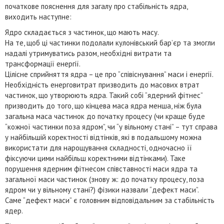
початкове пояснення для загалу про стабільність ядра,
виходить наступне:
Ядро складається з частинок, що мають масу.
На те, щоб ці частинки подолали кулонівський бар’єр та змогли
надалі утримуватись разом, необхідні витрати та
трансформації енергії.
Цілісне сприйняття ядра – це про “співіснування” маси і енергії.
Необхідність енерговитрат призводить до масових втрат
частинок, що утворюють ядра. Такий собі “ядерний фітнес”
призводить до того, що кінцева маса ядра менша, ніж була
загальна маса частинок до початку процесу (чи краще буде
“кожної частинки поза ядром”, чи “у вільному стані” – тут справа
у найбільшій коректності відтінків, які в подальшому можна
використати для нарощування складності, одночасно її
фіксуючи цими найбільш коректними відтінками). Таке
порушення ядерним фітнесом співставності маси ядра та
загальної маси частинок (знову ж: до початку процесу, поза
ядром чи у вільному стані?) фізики назвали “дефект маси”.
Саме “дефект маси” є головним відповідальним за стабільність
ядер.