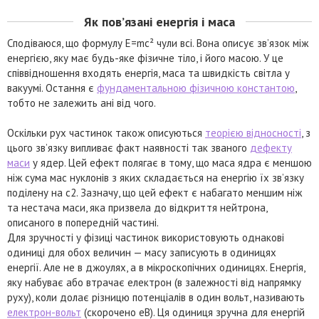
Як пов’язані енергія і маса
Сподіваюся, що формулу E=mc² чули всі. Вона описує зв’язок між
енергією, яку має будь-яке фізичне тіло, і його масою. У це
співвідношення входять енергія, маса та швидкість світла у
вакуумі. Остання є
фундаментальною фізичною константою
,
тобто не залежить ані від чого.
Оскільки рух частинок також описуються
теорією відносності
, з
цього зв’язку випливає факт наявності так званого
дефекту
маси
у ядер. Цей ефект полягає в тому, що маса ядра є меншою
ніж сума мас нуклонів з яких складається на енергію їх зв’язку
поділену на c2. Зазначу, що цей ефект є набагато меншим ніж
та нестача маси, яка призвела до відкриття нейтрона,
описаного в попередній частині.
Для зручності у фізиці частинок використовують однакові
одиниці для обох величин — масу записують в одиницях
енергії. Але не в джоулях, а в мікроскопічних одиницях. Енергія,
яку набуває або втрачає електрон (в залежності від напрямку
руху), коли долає різницю потенціалів в один вольт, називають
електрон-вольт
(скорочено еВ). Ця одиниця зручна для енергій