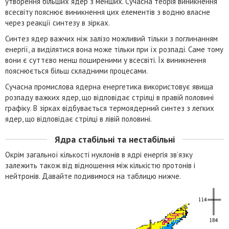
утворення більших ядер з менших. Сучасна теорія виникнення
всесвіту пояснює виникнення цих елементів з водню власне
через реакції синтезу в зірках.
Синтез ядер важчих ніж залізо можливий тільки з поглинанням
енергії, а виділятися вона може тільки при їх розпаді. Саме тому
вони є суттєво менш поширеними у всесвіті. Їх виникнення
пояснюється більш складними процесами.
Сучасна промислова ядерна енергетика використовує явища
розпаду важких ядер, що відповідає стрілці в правій половині
графіку. В зірках відбувається термоядерний синтез з легких
ядер, що відповідає стрілці в лівій половині.
Ядра стабільні та нестабільні
Окрім загальної кількості нуклонів в ядрі енергія зв’язку
залежить також від відношення між кількістю протонів і
нейтронів. Давайте подивимося на таблицю нижче.