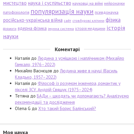
мистецтво
наука і суспільство
науковці на війні
нейронауки
популяризація науки
патофізіологія
псевдонаука
фізика
російсько-українська війна
сайт
стовбурові клітини
історія
ядерна фізика
історія медицини
імунна система
фізіологія
науки
Коментарі
Наталія
до
Людина з усмішкою і наплічником (Михайло
Гамкало, 1976–2022)
Михайло Васнєцов
до
Людина живе в науці (Василь
Кладько, 1957–2022)
Наталія
до
Філософ із розумом інженера, романтик у
пікселі ЗСУ. Андрій Свящук (1975–2024)
Тетяна
до
БАДи – шкодять чи допомагають? Аналізуємо
рекомендації та дослідження
Olena G
до
Хто такий Борис Балінський?
Моя наука