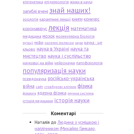
епігенетика
епідеміологія
жінки в науці
знай наших!
загиблі вчені
книги
конкурс
зоологія
карантинні лекції
лекція
математика
коронавірус
мозок
медицина
молекулярна біологія
міфи
наука - це
наземні молюски
мутації
наука
наука в Україні
наука та
кльово
мистецтво
наука і суспільство
науковці на війні
патофізіологія
нейронауки
популяризація науки
російсько-українська
псевдонаука
фізика
війна
сайт
стовбурові клітини
ядерна фізика
імунна система
фізіологія
історія науки
історія медицини
Коментарі
Наталія
до
Людина з усмішкою і
наплічником (Михайло Гамкало,