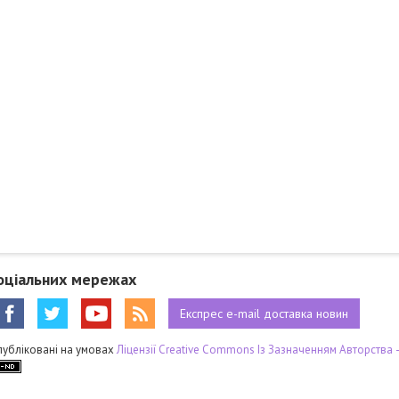
оціальних мережах
Експрес
e-mail
доставка новин
публіковані на умовах
Ліцензії Creative Commons Із Зазначенням Авторства