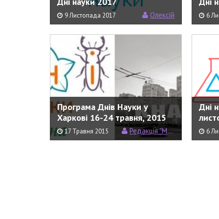
Дні науки 2017
Дні 
Олексій
9 Листопада 2017
6 Л
Програма Днів Науки у
Дні н
Харкові 16-24 травня, 2015
лист
Редакція "Моєї Науки"
17 Травня 2015
6 Л