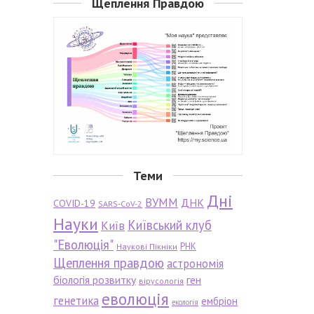
Щеплення Правдою
Теми
Дні
ВУММ
ДНК
COVID-19
SARS-CoV-2
Науки
Київський клуб
Київ
"Еволюція"
РНК
Наукові Пікніки
Щеплення правдою
астрономія
біологія розвитку
ген
вірусологія
еволюція
генетика
ембріон
екологія