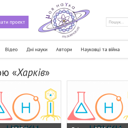
мати
проект
Відео
Дні науки
Автори
Науковці та війна
ою «
Харків
»