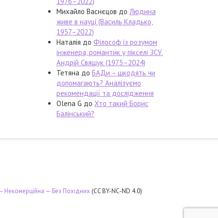
1976–2022)
Михайло Васнєцов
до
Людина
живе в науці (Василь Кладько,
1957–2022)
Наталія
до
Філософ із розумом
інженера, романтик у пікселі ЗСУ.
Андрій Свящук (1975–2024)
Тетяна
до
БАДи – шкодять чи
допомагають? Аналізуємо
рекомендації та дослідження
Olena G
до
Хто такий Борис
Балінський?
 — Некомерційна — Без Похідних
(CC BY-NC-ND 4.0)