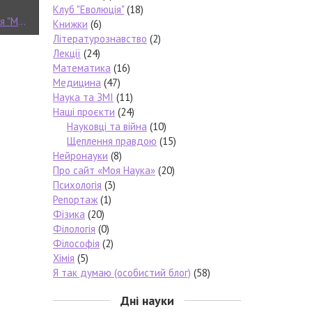
Клуб "Еволюція"
(18)
ї Науки"
Книжки
(6)
Літературознавство
(2)
Лекції
(24)
Математика
(16)
Медицина
(47)
Наука та ЗМІ
(11)
Наші проєкти
(24)
Науковці та війна
(10)
Щеплення правдою
(15)
Нейронауки
(8)
Про сайт «Моя Наука»
(20)
Психологія
(3)
Репортаж
(1)
Фізика
(20)
Філологія
(0)
Філософія
(2)
Хімія
(5)
Я так думаю (особистий блог)
(58)
Дні науки