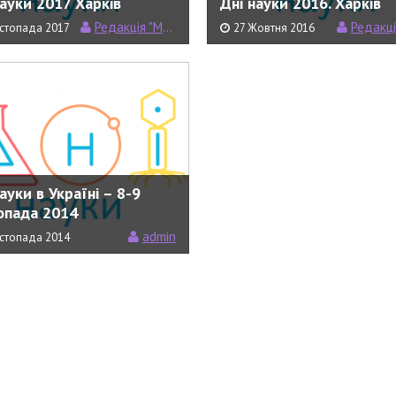
науки 2017 Харків
Дні науки 2016. Харків
Редакція "Моєї Науки"
Редакція "Моє
истопада 2017
27 Жовтня 2016
ауки в Україні – 8-9
опада 2014
admin
истопада 2014