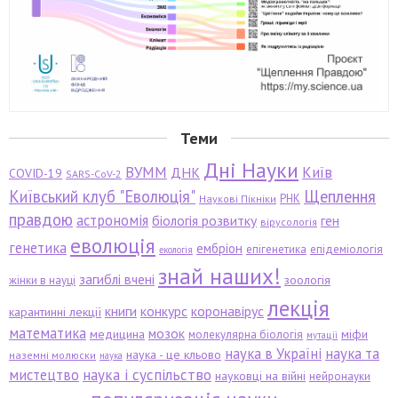
Теми
Дні Науки
ВУММ
Київ
ДНК
COVID-19
SARS-CoV-2
Київський клуб "Еволюція"
Щеплення
РНК
Наукові Пікніки
правдою
астрономія
біологія розвитку
ген
вірусологія
еволюція
генетика
ембріон
епігенетика
епідеміологія
екологія
знай наших!
загиблі вчені
зоологія
жінки в науці
лекція
книги
конкурс
коронавірус
карантинні лекції
математика
мозок
медицина
міфи
молекулярна біологія
мутації
наука в Україні
наука та
наука - це кльово
наземні молюски
наука
мистецтво
наука і суспільство
науковці на війні
нейронауки