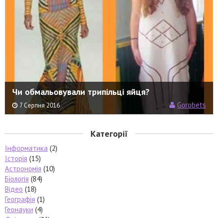
Чи обмальовували трипільці яйця?
Gorobets
7 Серпня 2016
Категорії
Інформатика
(2)
Історія
(15)
Астрономія
(10)
Біологія
(84)
Відео
(18)
Географія
(1)
Геонауки
(4)