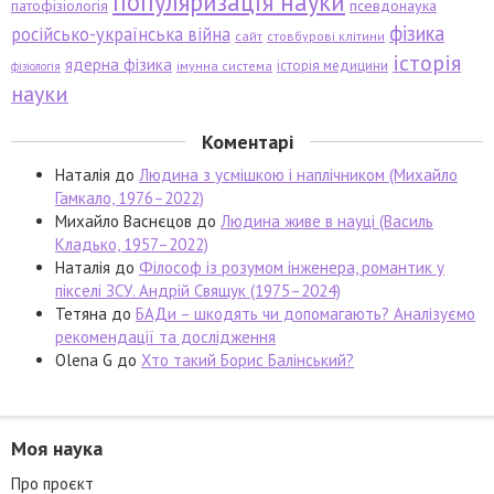
популяризація науки
патофізіологія
псевдонаука
фізика
російсько-українська війна
сайт
стовбурові клітини
історія
ядерна фізика
історія медицини
імунна система
фізіологія
науки
Коментарі
Наталія
до
Людина з усмішкою і наплічником (Михайло
Гамкало, 1976–2022)
Михайло Васнєцов
до
Людина живе в науці (Василь
Кладько, 1957–2022)
Наталія
до
Філософ із розумом інженера, романтик у
пікселі ЗСУ. Андрій Свящук (1975–2024)
Тетяна
до
БАДи – шкодять чи допомагають? Аналізуємо
рекомендації та дослідження
Olena G
до
Хто такий Борис Балінський?
Моя наука
Про проєкт