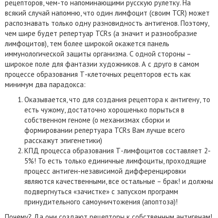
рецепторов, чем-то напоминающими русскую рулетку. На
всякий случай напомню, что один лимфоцит (своим TCR) может
распознавать только одну разновидность антигенов. Поэтому,
чем шире будет репертуар TCRs (а значит и разнообразие
лимфоцитов), тем более широкой окажется панель
иммунологической защиты организма. С одной стороны –
широкое поле для фантазии художников. А с друго в самом
процессе образования Т-клеточных рецепторов есть как
минимум два парадокса:
Оказывается, что для создания рецептора к антигену, то
есть чужому, достаточно хорошенько порыться в
собственном геноме (о механизмах сборки и
формировании репертуара TCRs Вам лучше всего
расскажут эпигенетики)
КПД процесса образования Т-лимфоцитов составляет 2-
5%! То есть только единичные лимфоциты, проходящие
процесс антиген-независимой дифференцировки
являются качественными, все остальные – брак! и должны
подвергнуться «зачистке» с запуском программ
принудительного самоуничтожения (апоптоза)!
Почему? Да они создают рецепторы к собственным антигенам!