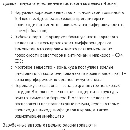
дольке тимуса отечественные гистологи выделяют 4 зоны:
Наружное корковое вещество – тонкий слой толщиной в
3-4 клетки. Здесь расположены прогениторы и
происходит антиген-независимая пролиферация клеток
– лимфобластов;
Глубокая кора – формирует большую часть коркового
вещества – здесь происходит дифференцировка
тимоцитов, что сопровождается появлением на их
поверхности рецепторов к антигенам и маркеров – CD4,
CD8;
Мозговое вещество – зона, куда поступают зрелые
лимфоциты, отсюда они попадают в кровь и заселяют Т-
зоны периферических органов иммуногенеза;
Периваскулярная зона – зона вокруг внутридольковых
сосудов. В корковом веществе – содержит структуры
гемато-тимусного барьера. В мозговом веществе
расположены посткапиллярные венулы, через которые
происходит выход лимфоцитов в кровь, а также
рециркуляция лимфоцито
Зарубежные авторы отдельно рассматривают и