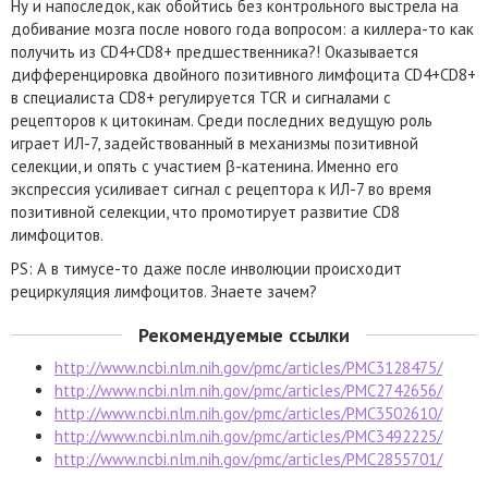
Ну и напоследок, как обойтись без контрольного выстрела на
добивание мозга после нового года вопросом: а киллера-то как
получить из CD4+CD8+ предшественника?! Оказывается
дифференцировка двойного позитивного лимфоцита CD4+CD8+
в специалиста CD8+ регулируется TCR и сигналами с
рецепторов к цитокинам. Среди последних ведущую роль
играет ИЛ-7, задействованный в механизмы позитивной
селекции, и опять с участием β-катенина. Именно его
экспрессия усиливает сигнал с рецептора к ИЛ-7 во время
позитивной селекции, что промотирует развитие CD8
лимфоцитов.
PS: А в тимусе-то даже после инволюции происходит
рециркуляция лимфоцитов. Знаете зачем?
Рекомендуемые ссылки
http://www.ncbi.nlm.nih.gov/pmc/articles/PMC3128475/
http://www.ncbi.nlm.nih.gov/pmc/articles/PMC2742656/
http://www.ncbi.nlm.nih.gov/pmc/articles/PMC3502610/
http://www.ncbi.nlm.nih.gov/pmc/articles/PMC3492225/
http://www.ncbi.nlm.nih.gov/pmc/articles/PMC2855701/