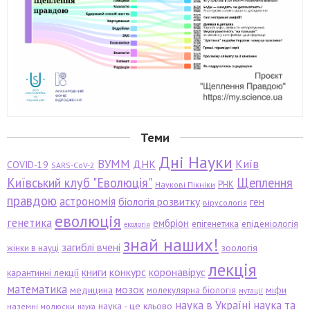
Теми
Дні Науки
ВУММ
Київ
ДНК
COVID-19
SARS-CoV-2
Київський клуб "Еволюція"
Щеплення
РНК
Наукові Пікніки
правдою
астрономія
біологія розвитку
ген
вірусологія
еволюція
генетика
ембріон
епігенетика
епідеміологія
екологія
знай наших!
загиблі вчені
зоологія
жінки в науці
лекція
книги
конкурс
коронавірус
карантинні лекції
математика
мозок
медицина
міфи
молекулярна біологія
мутації
наука в Україні
наука та
наука - це кльово
наземні молюски
наука