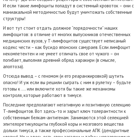
И если такие лимфоциты попадут в системный кровоток – они с
маниакальной методичностью будут уничтожать собственные
структуры!
И вот тут стоит отдать должное “порядочности” наших
лимфоцитов: в отличие от многих выпускников отечественных
медицинских вузов, у Т-лимфоцитов существует неписаный
кодекс чести – как бусидо японских самураев. Если лимфоцит
некомпетентен и не умеет отличать свое от чужого – он
погибает, выполняя древний обряд харакири (в смысле,
апоптоза).
Отсюда вывод – с геномом (и его реаранжировкой) шутить
опасно! И уж если вы решили сыграть с ним в рулетку – будьте
готовы к …. или включите хотя бы такие же механизмы
контроля, которые работают в тимусе.
Последние предполагают негативную и позитивную селекцию
Т-лимфоцитов. Вот здесь-то и зарыт ключ толерантности к
собственным белкам-антигенам. Занимаются этой селекцией
эпителоретикулоциты глубокой коры и мозгового вещества
дольки тимуса, а также профессиональные АПК (дендритные
клетки). Но и здесь есть свои загадки и тайны, неразрешимые