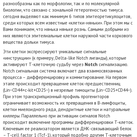
разнообразны как по морфологии, так и по молекулярной
биологии, что связано с зональной гетерогеностью тимуса.
сегодня выделяют как минимум 6 типов эпитеоретикулоцитов,
среди которых всем известные «клетки-няньки». При этом мы с
Вами понимаем, что нянька няньке рознь. Самыми добрыми из
них являются эпителиальные клетки наружной части коркового
вещества дольки тимуса.
Эти клетки экспрессируют уникальные сигнальные
«инструкции» (к примеру, Delta-like Notch лиганды), которые
активируют Т-клеточную судьбу через
Notch
сигнализацию.
Notch сигнальная система включает два взаимосвязанных
процесса – дифференцировку и коммитирование. На первом
этапе происходит превращение клеток-предшественниц
(Lin−CD44+c-kit+CD25−) в незрелые тимоциты (Lin−CD25+CD44−).
При этом транскрипционный профиль прогениторов
ограничивает возможность их превращения в B-лимфоциты,
клетки миелоидного ряда, дендритные клетки и натуральные
киллеры. Параллельно при активации сигналов Notch
происходит включение программы дифференцировки T-клеток.
Ключевым ее реализатором является ДНК-связывающий белок
– T-cell factor 1 (Tcf-1), который подобно другим T-клеточным