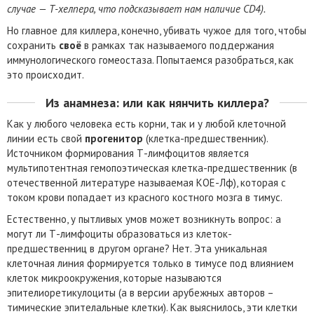
случае — Т-хелпера, что подсказывает нам наличие CD4).
Но главное для киллера, конечно, убивать чужое для того, чтобы
сохранить
своё
в рамках так называемого поддержания
иммунологического гомеостаза. Попытаемся разобраться, как
это происходит.
Из анамнеза: или как нянчить киллера?
Как у любого человека есть корни, так и у любой клеточной
линии есть свой
прогенитор
(клетка-предшественник).
Источником формирования Т-лимфоцитов является
мультипотентная гемопоэтическая клетка-предшественник (в
отечественной литературе называемая КОЕ-Лф), которая с
током крови попадает из красного костного мозга в тимус.
Естественно, у пытливых умов может возникнуть вопрос: а
могут ли Т-лимфоциты образоваться из клеток-
предшественниц в другом органе? Нет. Эта уникальная
клеточная линия формируется только в тимусе под влиянием
клеток микроокружения, которые называются
эпителиоретикулоциты (а в версии арубежных авторов –
тимические эпителальные клетки). Как выяснилось, эти клетки