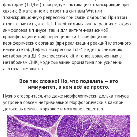
факторам (Tcf/Lef), опосредует активацию транскрипции при
связи с β-катенином в ответ на сигналы Wnt или
транскрипционную репрессию при связи с Groucho. При этом
стоит отметить, что Tcf-1 необходимы как на ранних стадиях
лимфопоэза в тимусе, так и для антиген-зависимой
пролиферации и дифференцировки Т-лимфоцитов в
периферических органах (при реализации реакций клеточного
иммунитета). Дефект экспрессии Tcf-1 ведет к снижению
метаболизма ДНК, экспрессии c-kit и генов, вовлеченных в
метаболизм ДНК, модификацией хроматина при усилении
апотоза тимоцитов.
Все так сложно! Но, что поделать – это
иммунитет, в нем всё не просто.
Нужно оговориться, что даже морфологически долька тимуса
устроена совсем нетривиально! Морфологически в каждой
дольке выделяют корковое и мозговое вещество.