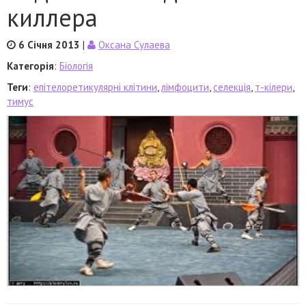
киллера
6 Січня 2013
|
Оксана Сулаева
Категорія
:
Біологія
Теги
:
епітелоретикулярні клітини
,
лімфоцити
,
селекція
,
т-кілери
,
тимус