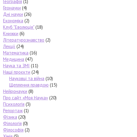
Географія
(1)
Геонауки
(4)
Дні науки
(26)
Економіка
(2)
Клуб "Еволюція"
(18)
Книжки
(6)
Літературознавство
(2)
Лекції
(24)
Математика
(16)
Медицина
(47)
Наука та ЗМІ
(11)
Наші проєкти
(24)
Науковці та війна
(10)
Щеплення правдою
(15)
Нейронауки
(8)
Про сайт «Моя Наука»
(20)
Психологія
(3)
Репортаж
(1)
Фізика
(20)
Філологія
(0)
Філософія
(2)
Хімія
(5)