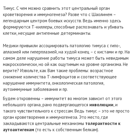
Тимус. С чем можно сравнить этот центральный орган
кроветворения и иммуногенеза? Разве что с Шаолинем –
легендарным центром боевых искусств. Ведь именно здесь
формируются Т-киллеры, способные распознавать и убивать
клетки, несущие антигенные детерминанты.
Медики привыкли ассоциировать патологию тимуса с гипо-,
аплазией или гиперплазией, на худой конец – с кистами и пр. На
самом деле нарушение работы тимуса может быть невидимым
макроскопически, но ой как ощутимым на уровне организма. Не
верите? Извольте, как Вам такие проблемы: возрастное
снижение количества Т-лимфоцитов и соответствующее
нарушение иммунитета, онкологическая патология,
аутоиммунные заболевания и пр.
Будем откровенны – иммунитет во многом зависит от этого
небольшого органа, рано подвергающегося
инволюции
, и
такого чувствительного к стрессам. Ведь тимус – это не просто
орган кроветворения и иммуногенеза. Это место, где
закладываются центральные механизмы
толерантности к
аутоантигенам
(то есть к собственным белкам).