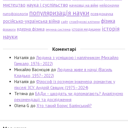
мистецтво
наука і суспільство
науковці на війні
нейронауки
популяризація науки
патофізіологія
псевдонаука
фізика
російсько-українська війна
сайт
стовбурові клітини
історія
ядерна фізика
історія медицини
імунна система
фізіологія
науки
Коментарі
Наталія
до
Людина з усмішкою і наплічником (Михайло
Гамкало, 1976–2022)
Михайло Васнєцов
до
Людина живе в науці (Василь
Кладько, 1957–2022)
Наталія
до
Філософ із розумом інженера, романтик у
пікселі ЗСУ. Андрій Свящук (1975–2024)
Тетяна
до
БАДи – шкодять чи допомагають? Аналізуємо
рекомендації та дослідження
Olena G
до
Хто такий Борис Балінський?