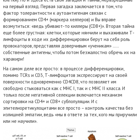
на первый взгляд. Первая загадка заключается в том, что
фактор толерантности к аутоантигенам связан с
формированием CD4+ (маркера хелперов) и Вы вправе
возмутиться: «ведь убивают-то киллеры (CD8+)». Вторая тайна
еще более грустная: клетки, которые нянчили и выхаживали Т-
лимфоциты в ходе их дифференцировки берут на себя роль
провокаторов, представляя доверчивым «ученикам» …..
собственные антигены, чтобы потом безжалостно обречь их на
харакири!
На самом деле все просто: в процессе дифференцировки,
помимо TCRs и CD3, Т-лимфоцитов экспрессируют на своей
поверхности одновременно CD4CD8, что позволяет им
свободно стыковаться как с МНС I, так и с МНС II класса. И
только после негативной селекции включается механизм
сортировки на CD4+ и CD8+ субпопуляции. И с
эпителиоретикулоцитами все просто – контроль качества без
излишней эмпатии, ведь «мы в ответе за тех, кого мы приручили
или не научили».