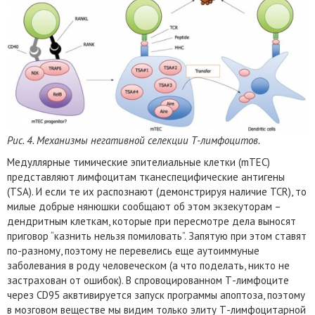
Рис. 4. Механизмы негативной селекции Т-лимфоцитов.
Медуллярные тимические эпителиальные клетки (mTEC)
представляют лимфоцитам тканеспецифические антигены
(TSA). И если те их распознают (демонcтрируя наличие TCR), то
милые добрые нянюшки сообщают об этом экзекуторам –
дендритным клеткам, которые при пересмотре дела выносят
приговор “казнить нельзя помиловать”. Запятую при этом ставят
по-разному, поэтому не перевелись еще аутоиммуные
заболевания в роду человеческом (а что поделать, никто не
застрахован от ошибок). В спровоцированном Т-лимфоците
через CD95 аквтивируется запуск программы апоптоза, поэтому
в мозговом веществе мы видим только элиту Т-лимфоцитарной