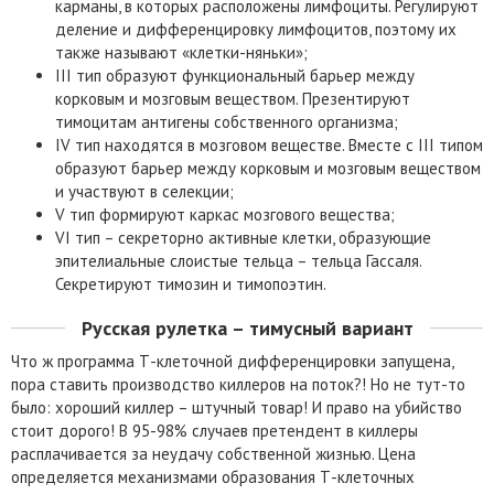
карманы, в которых расположены лимфоциты. Регулируют
деление и дифференцировку лимфоцитов, поэтому их
также называют «клетки-няньки»;
III тип образуют функциональный барьер между
корковым и мозговым веществом. Презентируют
тимоцитам антигены собственного организма;
IV тип находятся в мозговом веществе. Вместе с III типом
образуют барьер между корковым и мозговым веществом
и участвуют в селекции;
V тип формируют каркас мозгового вещества;
VI тип – секреторно активные клетки, образующие
эпителиальные слоистые тельца – тельца Гассаля.
Секретируют тимозин и тимопоэтин.
Русская рулетка – тимусный вариант
Что ж программа Т-клеточной дифференцировки запущена,
пора ставить производство киллеров на поток?! Но не тут-то
было: хороший киллер – штучный товар! И право на убийство
стоит дорого! В 95-98% случаев претендент в киллеры
расплачивается за неудачу собственной жизнью. Цена
определяется механизмами образования Т-клеточных