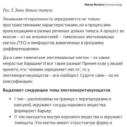
Рис. 3. Зоны дольки тимуса.
Зональная гетерогенность определяется не только
пространственными характеристиками, но и процессами
происходящими в разных регионах дольки тимуса. А процесс во
многом – от их исполнителей – тимических эпителиальных
клетко (ТЕС) и лимфоцитов, вовлеченных в программу
дифференцировки.
Да и сами тимические эпителиальные клетки – ох какие
непростые барышни! И все такие разные! Причем если у людей
принято, что “человек определяет место”, то у
эпителиоретикулоцитов – все наоборот. Судите сами – по их
классификации:
Выделяют следующие типы эпителиоретикулоцитов
:
I тип – расположены на границе с перегородками и
капсулой, окружают сосуды коркового вещества,
формируют барьер;
II тип находятся внутри коркового вещества и окружают
тимоциты. Эти клетки имеют отростчатую форму и