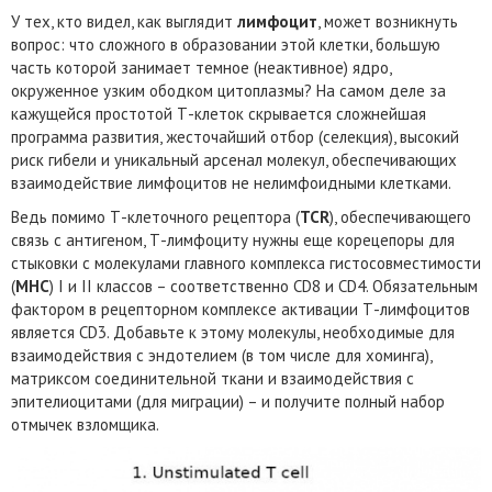
У тех, кто видел, как выглядит
лимфоцит
, может возникнуть
вопрос: что сложного в образовании этой клетки, большую
часть которой занимает темное (неактивное) ядро,
окруженное узким ободком цитоплазмы? На самом деле за
кажущейся простотой Т-клеток скрывается сложнейшая
программа развития, жесточайший отбор (селекция), высокий
риск гибели и уникальный арсенал молекул, обеспечивающих
взаимодействие лимфоцитов не нелимфоидными клетками.
Ведь помимо Т-клеточного рецептора (
TCR
), обеспечивающего
связь с антигеном, Т-лимфоциту нужны еще корецепоры для
стыковки с молекулами главного комплекса гистосовместимости
(
MHC
) I и II классов – соответственно CD8 и CD4. Обязательным
фактором в рецепторном комплексе активации Т-лимфоцитов
является CD3. Добавьте к этому молекулы, необходимые для
взаимодействия с эндотелием (в том числе для хоминга),
матриксом соединительной ткани и взаимодействия с
эпителиоцитами (для миграции) – и получите полный набор
отмычек взломщика.