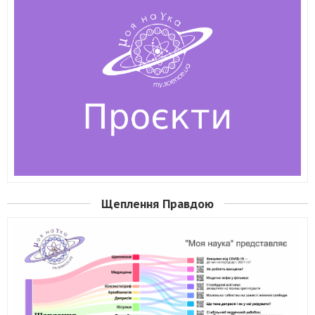
Щеплення Правдою