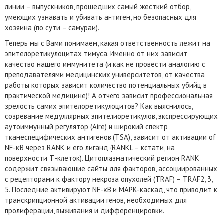
линии – выпускников, прошедших самый жесткий отбор,
умеющих узнавать и убивать антиген, но безопасных для
хозяина (по сути – самураи).
Теперь мы с Вами понимаем, какая ответственность лежит на
эпителоретикулоцитах тимуса. Именно от них зависит
качество нашего иммунитета (и как не провести аналогию с
преподавателями медицинских университетов, от качества
работы которых зависит количество потенциальных убийц в
практической медицине)! А отчего зависит профессиональная
зрелость самих эпителоретикулоцитов? Как выяснилось,
созревание медуллярных эпителиоретикулов, экспрессирующих
аутоиммунный регулятор (Aire) и широкий спектр
тканеспецифических антигенов (TSA), зависит от активации of
NF-κB через RANK и его лиганд (RANKL – кстати, на
поверхности Т-клеток). Цитоплазматический регион RANK
содержит связывающие сайты для факторов, ассоциированных
с рецепторами к фактору некроза опухолей (TRAF) – TRAF2, 3,
5. Последние активируют NF-κB и MAPK-каскад, что приводит к
транскрипционной активации генов, необходимых для
пролиферации, выживания и дифференцировки.