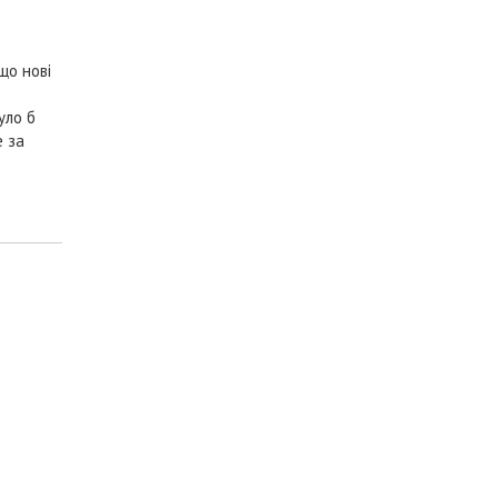
що нові
уло б
е за