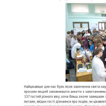
Найцікавіше для нас було після закінчення свята нау
просили людей заповнювати анкети з запитаннями, а 
137 гостей різного віку, хоча більш охоче залишали 
питали, звідки гості дізналися про подію, чи цікавл