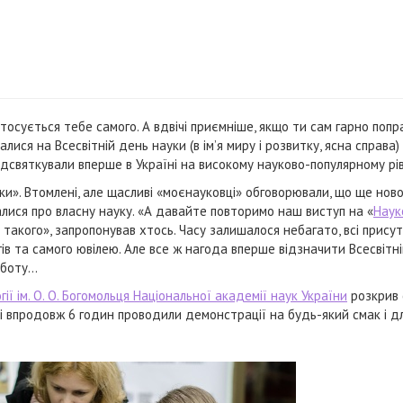
тосується тебе самого. А вдвічі приємніше, якщо ти сам гарно попр
алися на Всесвітній день науки (в ім’я миру і розвитку, ясна справа)
відсвяткували вперше в Україні на високому науково-популярному рів
ки». Втомлені, але щасливі «моєнауковці» обговорювали, що ще нов
алися про власну науку. «А давайте повторимо наш виступ на «
Наук
такого», запропонував хтось. Часу залишалося небагато, всі присут
ів та самого ювілею. Але все ж нагода вперше відзначити Всесвітн
роботу…
гії ім. О. О. Богомольця Національної академії наук України
розкрив 
я і впродовж 6 годин проводили демонстрації на будь-який смак і д