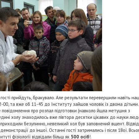
 гості прийдуть, бракувало. Але результати перевершили навіть наш
-00, та вже об 11-45 до Інституту зайшов чоловік із двома дітьми. 
ве повідомлення про розпал підготовки (навколо йшла метушня з
едині холу знаходилось вже півтора десятки цікавих до науки люд
 приходили безупинно, невеликий хол був заповнений вщент. Відвід
емонстрації до іншої. Останні гості затримались і після 18ої. Всьо
уті фізіології відвідали більш як
500 осіб
!