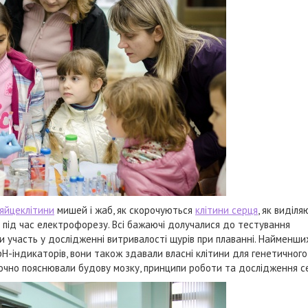
яйцеклітини
мишей і жаб, як скорочуються
клітини серця
, як виділя
р під час електрофорезу. Всі бажаючі долучалися до тестування
и участь у дослідженні витривалості щурів при плаванні. Найменши
 рН-індикаторів, вони також здавали власні клітини для генетичного
аочно пояснювали будову мозку, принципи роботи та дослідження с