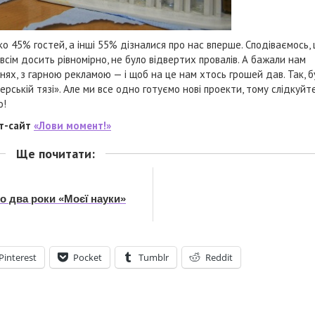
о 45% гостей, а інші 55% дізналися про нас вперше. Сподіваємось, 
сім досить рівномірно, не було відвертих провалів. А бажали нам
нях, з гарною рекламою — і щоб на це нам хтось грошей дав. Так, б
рській тязі». Але ми все одно готуємо нові проекти, тому слідкуйт
о!
ет-сайт
«Лови момент!»
Ще почитати:
о два роки «Моєї науки»
Pinterest
Pocket
Tumblr
Reddit