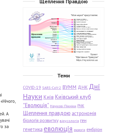
Щеплення Правдою
Теми
Дні
ВУММ
ДНК
COVID-19
SARS-CoV-2
Науки
і
Київський клуб
Київ
«Нічого,
"Еволюція"
РНК
Наукові Пікніки
Щеплення правдою
астрономія
ей. А
увачі
біологія розвитку
ген
вірусологія
го за
еволюція
генетика
ембріон
екологія