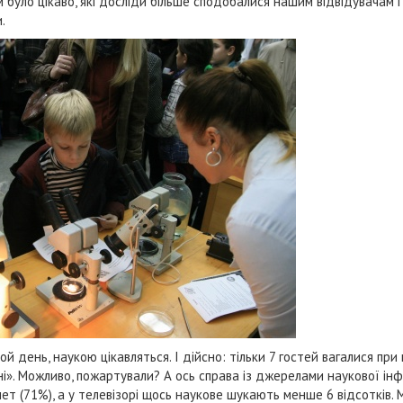
м було цікаво, які досліди більше сподобалися нашим відвідувачам і
.
ой день, наукою цікавляться. І дійсно: тільки 7 гостей вагалися при 
і». Можливо, пожартували? А ось справа із джерелами наукової інф
ет (71%), а у телевізорі щось наукове шукають менше 6 відсотків.