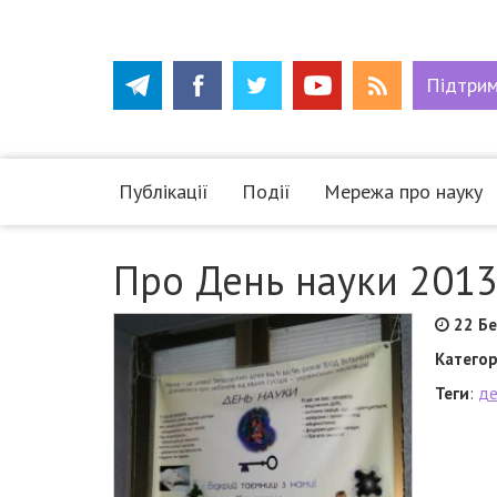
Підтри
Публікації
Події
Мережа про науку
Про День науки 201
22 Б
Категор
Теги
:
де