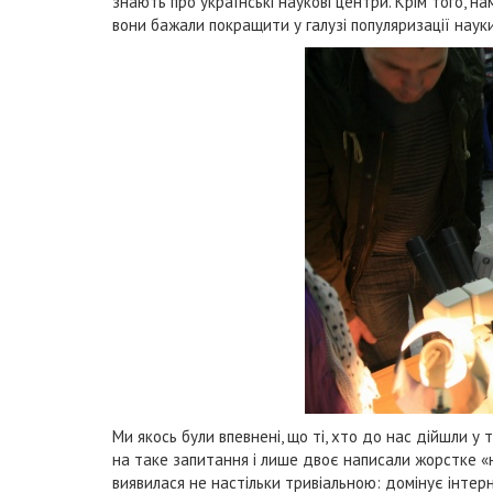
знають про українські наукові центри. Крім того, на
вони бажали покращити у галузі популяризації науки
Ми якось були впевнені, що ті, хто до нас дійшли у т
на таке запитання і лише двоє написали жорстке «н
виявилася не настільки тривіальною: домінує інтерн