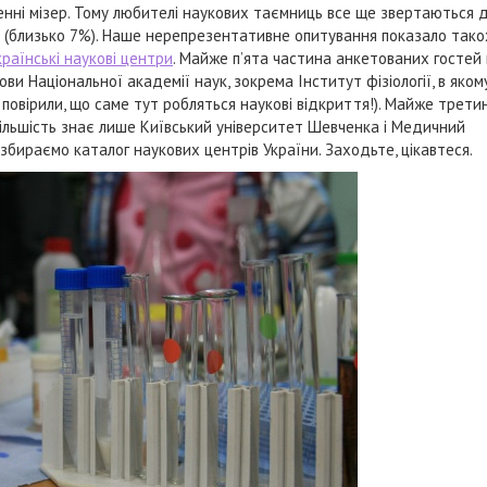
енні мізер. Тому любителі наукових таємниць все ще звертаються д
в (близько 7%). Наше нерепрезентативне опитування показало тако
країнські наукові центри
. Майже п’ята частина анкетованих гостей 
и Національної академії наук, зокрема Інститут фізіології, в якому
 повірили, що саме тут робляться наукові відкриття!). Майже трети
 більшість знає лише Київський університет Шевченка і Медичний
збираємо каталог наукових центрів України. Заходьте, цікавтеся.