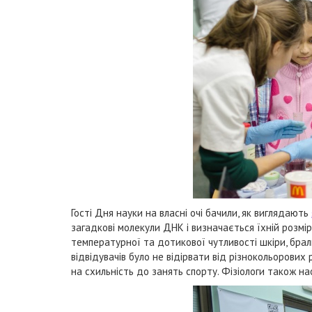
Гості Дня науки на власні очі бачили, як виглядають
загадкові молекули ДНК і визначається їхній розмі
температурної та дотикової чутливості шкіри, брал
відвідувачів було не відірвати від різнокольорових
на схильність до занять спорту. Фізіологи також н