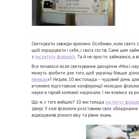
Святкувати завжди приємно. Особливо, коли свято с
щоб порадувати і себе, і своїх гостів. Саме цим займ
з
Інституту фізіології
. Та й не просто займалися, а 
Все почалося після святкування двохріччя «Моєї нау
можуть зробити для того, щоб українці більше дізн
пікніках
»? Неділя, 10 листопада – чудовий день для 
втомлені підготовкою конференції молодих фізіолог
науки в гарній компанії надихала. І ми взялися за 
Що ж з того вийшло? 10 листопада
Інститут фізіоло
двері. У холі фізіологи розставили своє обладнанн
відвідувачів різного віку та рівня знань.