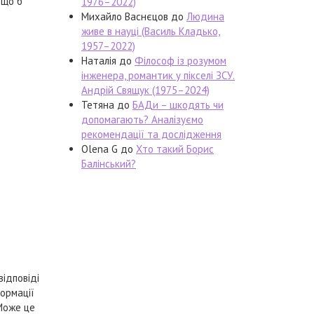
 що б
1976–2022)
Михайло Васнєцов
до
Людина
живе в науці (Василь Кладько,
1957–2022)
Наталія
до
Філософ із розумом
інженера, романтик у пікселі ЗСУ.
Андрій Свящук (1975–2024)
Тетяна
до
БАДи – шкодять чи
допомагають? Аналізуємо
рекомендації та дослідження
Olena G
до
Хто такий Борис
Балінський?
відповіді
ормації
 Може це