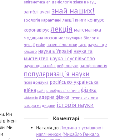
епігенетика
епідеміологія
жінки в науці
знай наших!
загиблі вчені
книги
конкурс
зоологія
карантинні лекції
лекція
математика
коронавірус
мозок
медицина
молекулярна біологія
міфи
наука - це
наземні молюски
мутації
наука
наука в Україні
наука та
кльово
мистецтво
наука і суспільство
науковці на війні
патофізіологія
нейронауки
популяризація науки
російсько-українська
псевдонаука
фізика
війна
сайт
стовбурові клітини
ядерна фізика
імунна система
фізіологія
історія науки
історія медицини
ми. Ми
Коментарі
ід імені
ли. Ми
Наталія
до
Людина з усмішкою і
чи
наплічником (Михайло Гамкало,