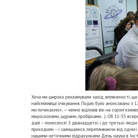
Хоча ми широко рекламували захід, впевненості, що
найсміливіші очікування. Подію було анонсовано з 12
ми почекаємо», — чемно відповів він на сором’язли
мікроскопами, щурами, пробірками…). Об 11-55 всер
далі – понеслося! З дванадцятої і до третьої люди
приходили – і залишалися, перепливаючи від однієї д
нашими неточними підрахунками День науки в Інстит