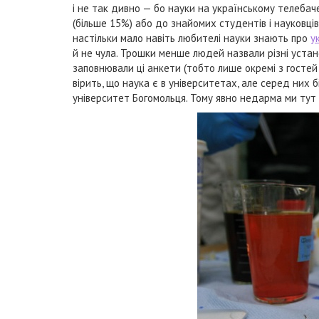
і не так дивно — бо науки на українському телебач
(більше 15%) або до знайомих студентів і науковці
настільки мало навіть любителі науки знають про
у
й не чула. Трошки менше людей назвали різні установ
заповнювали ці анкети (тобто лише окремі з гостей
вірить, що наука є в університетах, але серед них
університет Богомольця. Тому явно недарма ми тут 