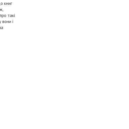
о книг
ж,
про такі
 вони і
на