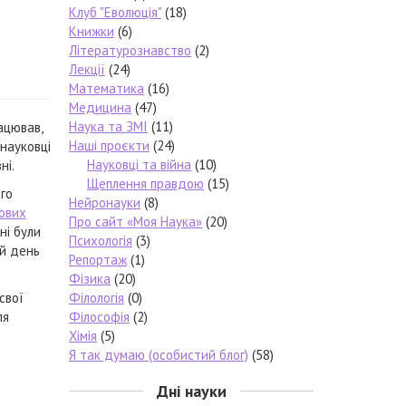
Клуб "Еволюція"
(18)
Книжки
(6)
Літературознавство
(2)
Лекції
(24)
Математика
(16)
Медицина
(47)
Наука та ЗМІ
(11)
ацював,
Наші проєкти
(24)
 науковці
Науковці та війна
(10)
ні.
Щеплення правдою
(15)
ого
Нейронауки
(8)
ових
Про сайт «Моя Наука»
(20)
ні були
Психологія
(3)
ій день
Репортаж
(1)
Фізика
(20)
свої
Філологія
(0)
ля
Філософія
(2)
Хімія
(5)
Я так думаю (особистий блог)
(58)
Дні науки