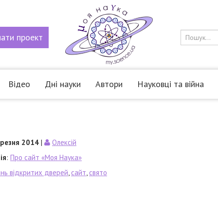
мати
проект
Відео
Дні науки
Автори
Науковці та війна
3
ерезня 2014
|
Олексій
ія
:
Про сайт «Моя Наука»
нь відкритих дверей
,
сайт
,
свято