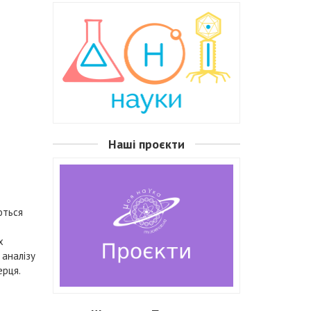
Наші проєкти
ються
х
 аналізу
ерця.