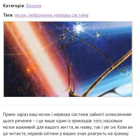
Категорія
:
Біологія
Теги
:
мозок
,
нейронауки
,
нервова система
Прямо зараз ваш мозок і нервова система зайняті осмисленням
цього речення – і це лише один із прикладів того, наскільки
мозок важливий для вашого життя, як наяву, так і уві сні. Коли ви
це читаєте, нервові клітини у ваших очах реагують на границі