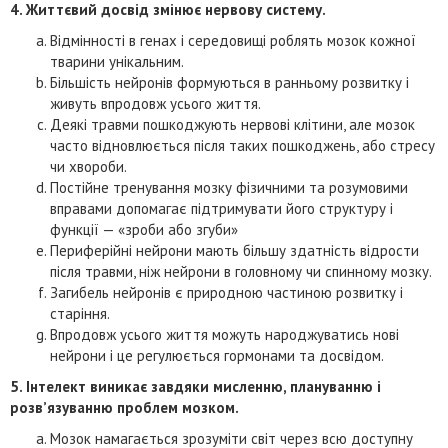
4. Життєвий досвід змінює нервову систему.
Відмінності в генах і середовищі роблять мозок кожної
тварини унікальним.
Більшість нейронів формуються в ранньому розвитку і
живуть впродовж усього життя.
Деякі травми пошкоджують нервові клітини, але мозок
часто відновлюється після таких пошкоджень, або стресу
чи хвороби.
Постійне тренування мозку фізичними та розумовими
вправами допомагає підтримувати його структуру і
функції — «зроби або згуби»
Периферійні нейрони мають більшу здатність відрости
після травми, ніж нейрони в головному чи спинному мозку.
Загибель нейронів є природною частиною розвитку і
старіння.
Впродовж усього життя можуть народжуватись нові
нейрони і це регулюється гормонами та досвідом.
5. Інтелект виникає завдяки мисленню, плануванню і
розв’язуванню проблем мозком.
Мозок намагається зрозуміти світ через всю доступну