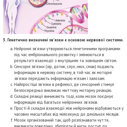
3. Генетично визначені зв’язки є основою нервової системи.
Нейронні зв’язки утворюються генетичними програмами
під час ембріонального розвитку і змінюються в
результаті взаємодії з внутрішнім та зовнішнім світом.
Сенсорні зв’язки (зір, дотик, слух, нюх, смак) подають
інформацію в нервову систему, в той час як моторні
зв’язки передають інформацію м’язам і залозам.
Найпростіші зв’язки в рефлексі, де сенсорний стимул
безпосередньо викликає миттєву моторну реакцію.
Складні реакції виникають тоді, коли мозок поєднує
інформацію від багатьох нейронних зв’язків.
Прості й складні взаємодії між нейронами відбуваються у
часових масштабах від мілісекунд до декількох місяців.
Мозок організований так, щоб розпізнавати чуття,
викликати поведінку, зберігати й мати доступ до