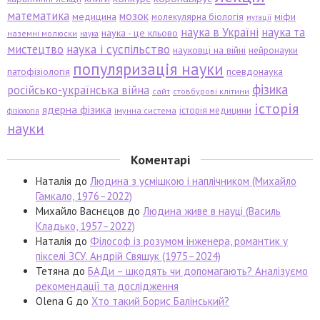
математика
мозок
медицина
міфи
молекулярна біологія
мутації
наука в Україні
наука та
наука - це кльово
наземні молюски
наука
мистецтво
наука і суспільство
науковці на війні
нейронауки
популяризація науки
патофізіологія
псевдонаука
фізика
російсько-українська війна
сайт
стовбурові клітини
історія
ядерна фізика
історія медицини
імунна система
фізіологія
науки
Коментарі
Наталія
до
Людина з усмішкою і наплічником (Михайло
Гамкало, 1976–2022)
Михайло Васнєцов
до
Людина живе в науці (Василь
Кладько, 1957–2022)
Наталія
до
Філософ із розумом інженера, романтик у
пікселі ЗСУ. Андрій Свящук (1975–2024)
Тетяна
до
БАДи – шкодять чи допомагають? Аналізуємо
рекомендації та дослідження
Olena G
до
Хто такий Борис Балінський?