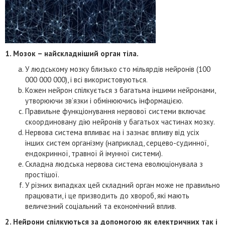
1. Мозок – найскладніший орган тіла.
У людському мозку близько сто мільярдів нейронів (100
000 000 000), і всі використовуються.
Кожен нейрон спілкується з багатьма іншими нейронами,
утворюючи зв’язки і обмінюючись інформацією.
Правильне функціонування нервової системи включає
скоординовану дію нейронів у багатьох частинах мозку.
Нервова система впливає на і зазнає впливу від усіх
інших систем організму (наприклад, серцево-судинної,
ендокринної, травної й імунної системи).
Складна людська нервова система еволюціонувала з
простішої.
У різних випадках цей складний орган може не правильно
працювати, і це призводить до хвороб, які мають
величезний соціальний та економічний вплив.
2. Нейрони спілкуються за допомогою як електричних так і