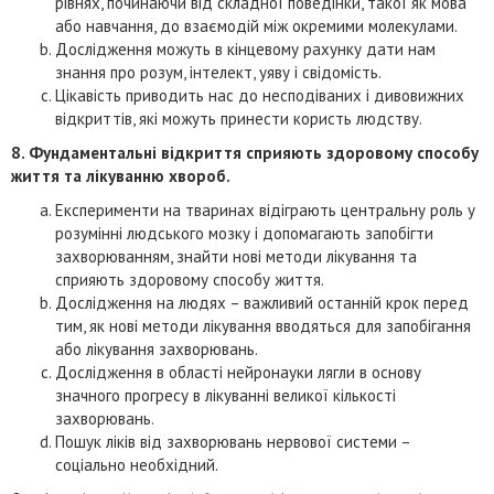
рівнях, починаючи від складної поведінки, такої як мова
або навчання, до взаємодій між окремими молекулами.
Дослідження можуть в кінцевому рахунку дати нам
знання про розум, інтелект, уяву і свідомість.
Цікавість приводить нас до несподіваних і дивовижних
відкриттів, які можуть принести користь людству.
8. Фундаментальні відкриття сприяють здоровому способу
життя та лікуванню хвороб.
Експерименти на тваринах відіграють центральну роль у
розумінні людського мозку і допомагають запобігти
захворюванням, знайти нові методи лікування та
сприяють здоровому способу життя.
Дослідження на людях – важливий останній крок перед
тим, як нові методи лікування вводяться для запобігання
або лікування захворювань.
Дослідження в області нейронауки лягли в основу
значного прогресу в лікуванні великої кількості
захворювань.
Пошук ліків від захворювань нервової системи –
соціально необхідний.