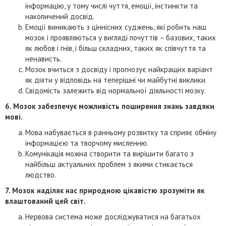
інформацію, у тому числі чуття, емоції, інстинкти та
накопичений досвід.
Емоції виникають з ціннісних суджень, які робить наш
мозок і проявляються у вигляді почуттів – базових, таких
як любов і гнів, і більш складних, таких як співчуття та
ненависть.
Мозок вчиться з досвіду і прогнозує найкращих варіант
як діяти у відповідь на теперішні чи майбутні виклики.
Свідомість залежить від нормальної діяльності мозку.
6. Мозок забезпечує можливість поширення знань завдяки
мові.
Мова набувається в ранньому розвитку та сприяє обміну
інформацією та творчому мисленню.
Комунікація можна створити та вирішити багато з
найбільш актуальних проблем з якими стикається
людство.
7. Мозок наділяє нас природною цікавістю зрозуміти як
влаштований цей світ.
Нервова система може досліджуватися на багатьох