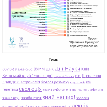
Теми
Дні Науки
ВУММ
Київ
ДНК
COVID-19
SARS-CoV-2
Київський клуб "Еволюція"
Щеплення
РНК
Наукові Пікніки
правдою
астрономія
біологія розвитку
ген
вірусологія
еволюція
генетика
ембріон
епігенетика
епідеміологія
екологія
знай наших!
загиблі вчені
зоологія
жінки в науці
лекція
книги
конкурс
коронавірус
карантинні лекції