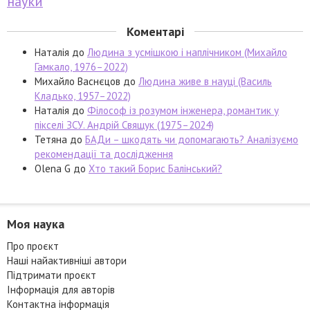
науки
Коментарі
Наталія
до
Людина з усмішкою і наплічником (Михайло
Гамкало, 1976–2022)
Михайло Васнєцов
до
Людина живе в науці (Василь
Кладько, 1957–2022)
Наталія
до
Філософ із розумом інженера, романтик у
пікселі ЗСУ. Андрій Свящук (1975–2024)
Тетяна
до
БАДи – шкодять чи допомагають? Аналізуємо
рекомендації та дослідження
Olena G
до
Хто такий Борис Балінський?
Моя наука
Про проєкт
Наші найактивніші автори
Підтримати проєкт
Інформація для авторів
Контактна інформація