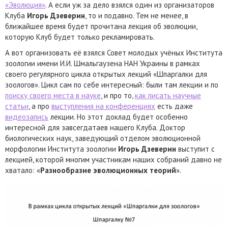
«Эволюция»
. А если уж за дело взялся один из организаторов
Клуба
Игорь Дзеверин
, то и подавно. Тем не менее, в
ближайшее время будет прочитана лекция об эволюции,
которую Клуб будет только рекламировать.
А вот организовать её взялся Совет молодых учёных Института
зоологии имени И.И. Шмальгаузена НАН Украины в рамках
своего регулярного цикла открытых лекций «Шпаргалки для
зоологов». Цикл сам по себе интересный: были там лекции и по
поиску своего места в науке
, и про то,
как писать научные
статьи
, а про
выступления на конференциях
есть даже
видеозапись
лекции. Но этот доклад будет особенно
интересной для завсегдатаев нашего Клуба. Доктор
биологических наук, заведующий отделом эволюционной
морфологии Института зоологии
Игорь Дзеверин
выступит с
лекцией, которой многим участникам наших собраний давно не
хватало: «
Разнообразие эволюционных теорий
».