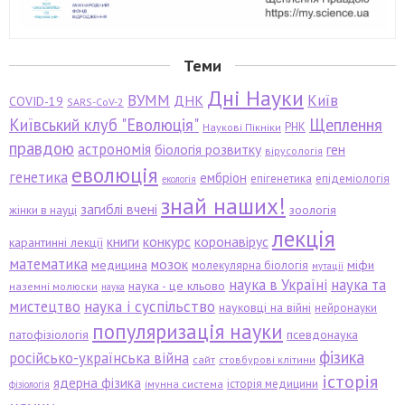
Теми
Дні Науки
ВУММ
Київ
ДНК
COVID-19
SARS-CoV-2
Київський клуб "Еволюція"
Щеплення
РНК
Наукові Пікніки
правдою
астрономія
біологія розвитку
ген
вірусологія
еволюція
генетика
ембріон
епігенетика
епідеміологія
екологія
знай наших!
загиблі вчені
зоологія
жінки в науці
лекція
книги
конкурс
коронавірус
карантинні лекції
математика
мозок
медицина
міфи
молекулярна біологія
мутації
наука в Україні
наука та
наука - це кльово
наземні молюски
наука
мистецтво
наука і суспільство
науковці на війні
нейронауки
популяризація науки
патофізіологія
псевдонаука
фізика
російсько-українська війна
сайт
стовбурові клітини
історія
ядерна фізика
історія медицини
імунна система
фізіологія