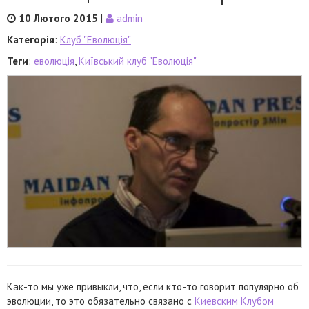
10 Лютого 2015
|
admin
Категорія
:
Клуб "Еволюція"
Теги
:
еволюція
,
Київський клуб "Еволюція"
Как-то мы уже привыкли, что, если кто-то говорит популярно об
эволюции, то это обязательно связано с
Киевским Клубом