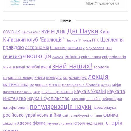
Теми
Дні Науки
ВУММ
Київ
ДНК
COVID-19
SARS-CoV-2
Київський клуб "Еволюція"
Щеплення
РНК
Наукові Пікніки
правдою
астрономія
біологія розвитку
ген
вірусологія
еволюція
генетика
ембріон
епігенетика
епідеміологія
екологія
знай наших!
загиблі вчені
зоологія
жінки в науці
лекція
книги
конкурс
коронавірус
карантинні лекції
математика
мозок
медицина
міфи
молекулярна біологія
мутації
наука в Україні
наука та
наука - це кльово
наземні молюски
наука
мистецтво
наука і суспільство
науковці на війні
нейронауки
популяризація науки
патофізіологія
псевдонаука
фізика
російсько-українська війна
сайт
стовбурові клітини
історія
ядерна фізика
історія медицини
імунна система
фізіологія
науки