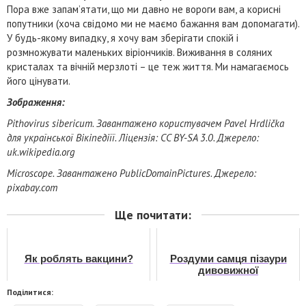
Пора вже запам’ятати, що ми давно не вороги вам, а корисні
попутники (хоча свідомо ми не маємо бажання вам допомагати).
У будь-якому випадку, я хочу вам зберігати спокій і
розмножувати маленьких віріончиків. Виживання в соляних
кристалах та вічній мерзлоті – це теж життя. Ми намагаємось
його цінувати.
Зображення:
Pithovirus sibericum. Завантажено користувачем Pavel Hrdlička
для української Вікіпедіїї. Ліцензія: CC BY-SA 3.0. Джерело:
uk.wikipedia.org
Microscope. Завантажено PublicDomainPictures. Джерело:
pixabay.com
Ще почитати:
Як роблять вакцини?
Роздуми самця пізаури
дивовижної
Поділитися: