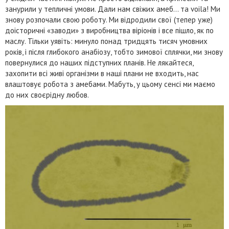
занурили у тепличні умови. Дали нам свіжих амеб… та voila! Ми
знову розпочали свою роботу. Ми відродили свої (тепер уже)
доісторичні «заводи» з виробництва віріонів і все пішло, як по
маслу. Тільки уявіть: минуло понад тридцять тисяч умовних
років, і після глибокого анабіозу, тобто зимової сплячки, ми знову
повернулися до наших підступних планів. Не лякайтеся,
захопити всі живі організми в наші плани не входить, нас
влаштовує робота з амебами. Мабуть, у цьому сенсі ми маємо
до них своєрідну любов.