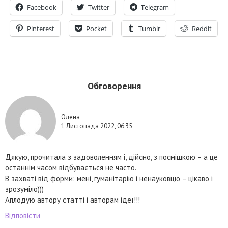
Facebook
Twitter
Telegram
Pinterest
Pocket
Tumblr
Reddit
Обговорення
Олена
1 Листопада 2022, 06:35
Дякую, прочитала з задоволенням і, дійсно, з посмішкою – а це
останнім часом відбувається не часто.
В захваті від форми: мені, гуманітарію і ненауковцю – цікаво і
зрозуміло)))
Аплодую автору статті і авторам ідеї!!!
Відповісти