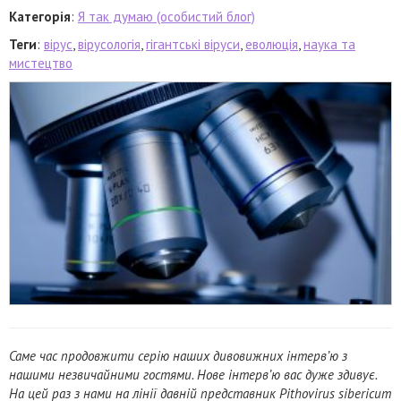
Категорія
:
Я так думаю (особистий блог)
Теги
:
вірус
,
вірусологія
,
гігантські віруси
,
еволюція
,
наука та
мистецтво
Саме час продовжити серію наших дивовижних інтерв’ю з
нашими незвичайними гостями. Нове інтерв’ю вас дуже здивує.
На цей раз з нами на лінії давній представник Pithovirus sibericum