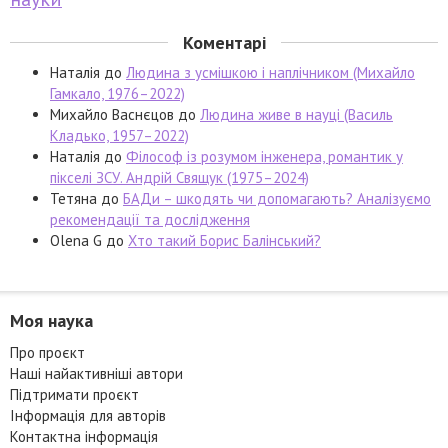
Коментарі
Наталія
до
Людина з усмішкою і наплічником (Михайло
Гамкало, 1976–2022)
Михайло Васнєцов
до
Людина живе в науці (Василь
Кладько, 1957–2022)
Наталія
до
Філософ із розумом інженера, романтик у
пікселі ЗСУ. Андрій Свящук (1975–2024)
Тетяна
до
БАДи – шкодять чи допомагають? Аналізуємо
рекомендації та дослідження
Olena G
до
Хто такий Борис Балінський?
Моя наука
Про проєкт
Наші найактивніші автори
Підтримати проєкт
Інформація для авторів
Контактна інформація