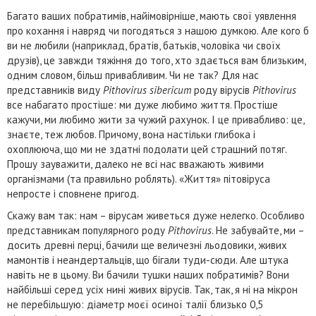
Багато ваших побратимів, найімовірніше, мають свої уявлення
про кохання і навряд чи погодяться з нашою думкою. Але кого б
ви не любили (наприклад, братів, батьків, чоловіка чи своїх
друзів), це завжди тяжіння до того, хто здається вам близьким,
одним словом, більш привабливим. Чи не так? Для нас
представників виду
Pithovirus sibericum
роду вірусів
Pithovirus
все набагато простіше: ми дуже любимо життя. Простіше
кажучи, ми любимо жити за чужий рахунок. І це привабливо: це,
знаєте, теж любов. Причому, вона настільки глибока і
охоплююча, що ми не здатні подолати цей страшний потяг.
Прошу зауважити, далеко не всі нас вважають живими
організмами (та правильно роблять). «Життя» пітовіруса
непросте і сповнене пригод.
Скажу вам так: нам – вірусам живеться дуже нелегко. Особливо
представникам популярного роду
Pithovirus
. Не забувайте, ми –
досить древні перці, бачили ще величезні льодовики, живих
мамонтів і неандертальців, що бігали туди-сюди. Але штука
навіть не в цьому. Ви бачили тушки наших побратимів? Вони
найбільші серед усіх нині живих вірусів. Так, так, я ні на мікрон
не перебільшую: діаметр моєї осиної талії близько 0,5