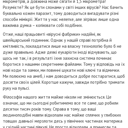
мікрометрів, а довжина може сягати й 1,5 мікрометра!
Розумієте? Як це бути слонами у світі інших вірусів? Нас бачить
буквально кожен паразит, тому доводиться вигадувати різні
способи мімікрії. Життя у нас нелегке, але зігріває лише одна
важлива думка – копіювати собі подібних.
Отже, наші працьовиті «вірусні фабрики» надійні, як
швейцарський годинник. Однак у нашій справі потрібна й
кмітливість, покладатися лише на власну технологію було б не
дуже правильно. Адже деякі еукаріоти іноді відчувають, що
щось не так, і в результаті їхня захисна система починає
боротися з нашими секретними файлами. Тому у відповідь на їх
нові коди та замки, ми повинні шукати нові ключі та відмички.
Ми полюємо на амеб, і нам доводиться добре постаратися, щоб
досягти своїх цілей. Коротше кажучи, завжди потрібно тримати
руку на пульсі.
Філософія нашого життя майже ніколи не змінюється. Це
означає, що ми сьогодні робитимемо все те саме, що робили
десятки тисяч років тому. Справа в тому, що ваші
людиноподібні мавпи відкопали нас майже сплячих у глибоких
товщах давньої мерзлоти десь у північних частинах материка
у східній частині півкулі. Не просто відкопали, а принесли та