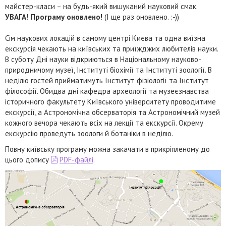
майстер-класи – на будь-який вишуканий науковий смак.
УВАГА! Програму оновлено!
(І ще раз оновлено. :-))
Сім наукових локацій в самому центрі Києва та одна виїзна
екскурсія чекають на київських та приїжджих любителів науки.
В суботу Дні науки відкриються в Національному науково-
природничому музеї, Інституті біохімії та Інституті зоології. В
неділю гостей прийматимуть Інститут фізіології та Інститут
філософії. Обидва дні кафедра археології та музеєзнавства
історичного факультету Київського університету проводитиме
екскурсії, а Астрономічна обсерваторія та Астрономічний музей
кожного вечора чекають всіх на лекції та екскурсії. Окрему
екскурсію проведуть зоологи й ботаніки в неділю.
Повну київську програму можна закачати в прикріпленому до
цього допису
PDF-файлі
.