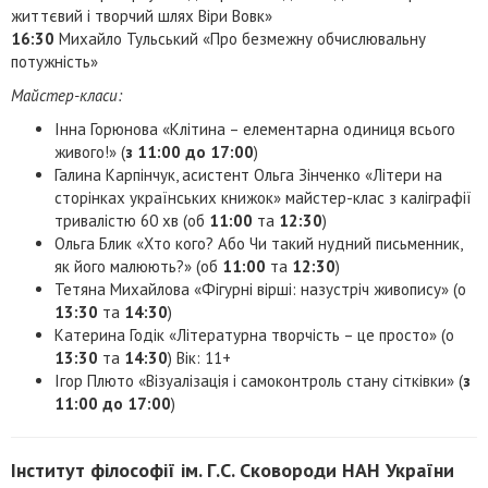
життєвий і творчий шлях Віри Вовк»
16:30
Михайло Тульський «Про безмежну обчислювальну
потужність»
Майстер-класи:
Інна Горюнова «Клітина – елементарна одиниця всього
живого!» (
з 11:00 до 17:00
)
Галина Карпінчук, асистент Ольга Зінченко «Літери на
сторінках українських книжок» майстер-клас з каліграфії
тривалістю 60 хв (об
11:00
та
12:30
)
Ольга Блик «Хто кого? Або Чи такий нудний письменник,
як його малюють?» (об
11:00
та
12:30
)
Тетяна Михайлова «Фігурні вірші: назустріч живопису» (о
13:30
та
14:30
)
Катерина Годік «Літературна творчість – це просто» (о
13:30
та
14:30
) Вік: 11+
Ігор Плюто «Візуалізація і самоконтроль стану сітківки» (
з
11:00 до 17:00
)
Інститут філософії ім. Г.С. Сковороди НАН України