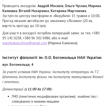
Проводять екскурсію:
Андрій Мосякін
,
Ольга Чусова
,
Марина
Калюжна
,
Віталій Назаренко
,
Катерина Мартинова
.
Зустріч по центру платформи м. «Видубичі» 15 травня о 10:00,
Проїзд міським автобусом до заказнику «Лісники» (20 хв,
вартість проїзду до 10 грн).
Для участі в екскурсії потрібен попередній запис за тел. +380
95 141 0238, +380 96 302 6986, або e-mail
marinkakaluzhna@gmail.com
(Марина Калюжна).
Інститут фізіології ім. О.О. Богомольця НАН України
вул. Богомольця, 4
За участі установ НАН України: Інституту літератури ім. Т.Г.
Шевченка, Інституту фізики та Інституту молекулярної біології
і генетики.
Демонстрації (
з 11:00 до 17:00
):
ГМО (генетично модифіковані організми): знайомство і
спілкування із милими мишами