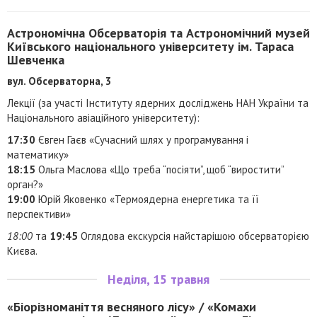
Астрономічна Обсерваторія та Астрономічний музей
Київського національного університету ім. Тараса
Шевченка
вул. Обсерваторна, 3
Лекції (за участі Інституту ядерних досліджень НАН України та
Національного авіаційного університету):
17:30
Євген Гаєв «Сучасний шлях у програмування і
математику»
18:15
Ольга Маслова «Що треба “посіяти”, щоб “виростити”
орган?»
19:00
Юрій Яковенко «Термоядерна енергетика та її
перспективи»
18:00
та
19:45
Оглядова екскурсія найстарішою обсерваторією
Києва.
Неділя, 15 травня
«Біорізноманіття весняного лісу» / «Комахи