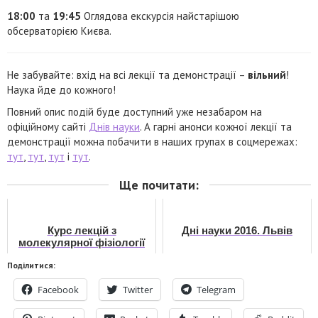
18:00
та
19:45
Оглядова екскурсія найстарішою
обсерваторією Києва.
Не забувайте: вхід на всі лекції та демонстрації –
вільний
!
Наука йде до кожного!
Повний опис подій буде доступний уже незабаром на
офіційному сайті
Днів науки
. А гарні анонси кожної лекції та
демонстрації можна побачити в наших групах в соцмережах:
тут
,
тут
,
тут
і
тут
.
Ще почитати:
Курс лекцій з
Дні науки 2016. Львів
молекулярної фізіології
2014
Поділитися:
Facebook
Twitter
Telegram