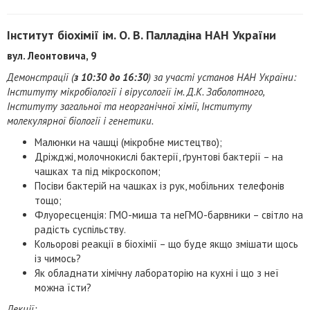
Інститут біохімії ім. О. В. Палладіна НАН України
вул. Леонтовича, 9
Демонстрації (
з 10:30 до 16:30
) за участі установ НАН України:
Інституту мікробіології і вірусології ім. Д.К. Заболотного,
Інституту загальної та неорганічної хімії, Інституту
молекулярної біології і генетики.
Малюнки на чашці (мікробне мистецтво);
Дріжджі, молочнокислі бактерії, ґрунтові бактерії – на
чашках та під мікроскопом;
Посіви бактерій на чашках із рук, мобільних телефонів
тощо;
Флуоресценція: ГМО-миша та неГМО-барвники – світло на
радість суспільству.
Кольорові реакції в біохімії – що буде якщо змішати щось
із чимось?
Як обладнати хімічну лабораторію на кухні і що з неї
можна їсти?
Лекції: