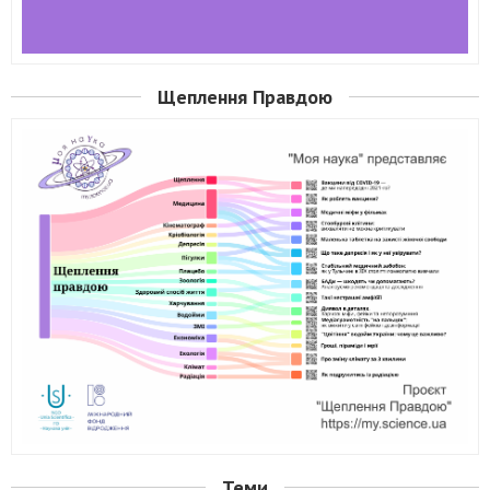
Щеплення Правдою
Теми