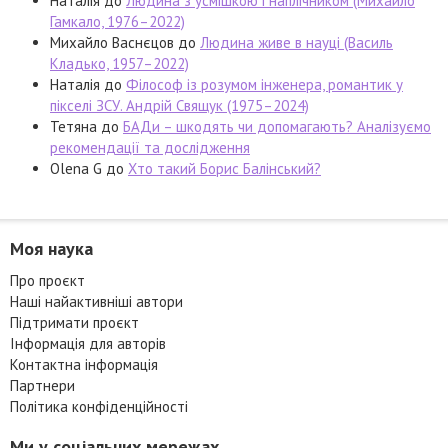
Наталія
до
Людина з усмішкою і наплічником (Михайло
Гамкало, 1976–2022)
Михайло Васнєцов
до
Людина живе в науці (Василь
Кладько, 1957–2022)
Наталія
до
Філософ із розумом інженера, романтик у
пікселі ЗСУ. Андрій Свящук (1975–2024)
Тетяна
до
БАДи – шкодять чи допомагають? Аналізуємо
рекомендації та дослідження
Olena G
до
Хто такий Борис Балінський?
Моя наука
Про проєкт
Наші найактивніші автори
Підтримати проєкт
Інформація для авторів
Контактна інформація
Партнери
Політика конфіденційності
Ми у соціальних мережах