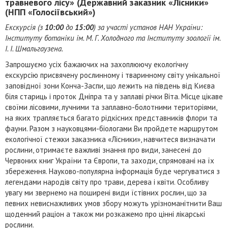
травневого лісу» (Державний заказник «Лісники»
(НПП «Голосіївський»)
Екскурсія (з
10:00
до
15:00
) за участі установ НАН України:
Інституту ботаніки ім. М. Г. Холодного та Інституту зоології ім.
І. І. Шмальгаузена.
Запрошуємо усіх бажаючих на захоплюючу екологічну
екскурсію присвячену рослинному і тваринному світу унікальної
заповідної зони Конча-Заспи, що лежить на південь від Києва
біля стариць і проток Дніпра та у заплаві річки Віта. Місце цікаве
своїми лісовими, лучними та заплавно-болотними територіями,
на яких трапляється багато рідкісних представників флори та
фауни. Разом з науковцями-біологами Ви пройдете маршрутом
екологічної стежки заказника «Лісники», навчитеся визначати
рослини, отримаєте важливі знання про види, занесені до
Червоних книг України та Європи, та заходи, спрямовані на їх
збереження. Науково-популярна інформація буде чергуватися з
легендами народів світу про трави, дерева і квіти. Особливу
увагу ми звернемо на поширені види їстівних рослин, що за
певних невиснажливих умов збору можуть урізноманітнити Ваш
щоденний раціон а також ми розкажемо про цінні лікарські
рослини.