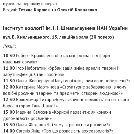
музею на першому поверсі)
Ведучі:
Тетяна Карпюк
та
Олексій Коваленко
Інститут зоології ім. І. І. Шмальгаузена НАН України
вул. Б. Хмельницького, 15, лекційна зала (2й поверх)
Лекції:
10:30
Роберт Кривошеєв «Потаємці: розмаїття форм
маленьких жуків»
11:00
Iгор Небогаткін «Урбанізація, зміна ареалів тварин і
забуті інфекції. Стан і прогноз»
11:30
Ольга Жовнерчук «Павутинні кліщі: чим вони небезпечні?»
12:00
Катерина Мартинова «Структурне забарвлення: в чому
подібні рослини, тварини та предмети, створені людиною?»
12:30
Володимир Титар «Чому і як вчені “полюють” на снігового
барса в горах Тянь Шаню?»
13:00
Марина Калюжна «Корисні паразити: як комахи
допомагають рослинам»
13:30
Ольга Федюк «Як і чому зігріваються рослини?»
14:00
Євгенія Яніш «Про що розповість археозоологія?»