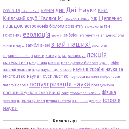
Дні Науки
ВУММ
Київ
ДНК
COVID-19
SARS-CoV-2
Київський клуб "Еволюція"
Щеплення
РНК
Наукові Пікніки
правдою
астрономія
біологія розвитку
ген
вірусологія
еволюція
генетика
ембріон
епігенетика
епідеміологія
екологія
знай наших!
загиблі вчені
зоологія
жінки в науці
лекція
книги
конкурс
коронавірус
карантинні лекції
математика
мозок
медицина
міфи
молекулярна біологія
мутації
наука в Україні
наука та
наука - це кльово
наземні молюски
наука
мистецтво
наука і суспільство
науковці на війні
нейронауки
популяризація науки
патофізіологія
псевдонаука
фізика
російсько-українська війна
сайт
стовбурові клітини
історія
ядерна фізика
історія медицини
імунна система
фізіологія
науки
Коментарі