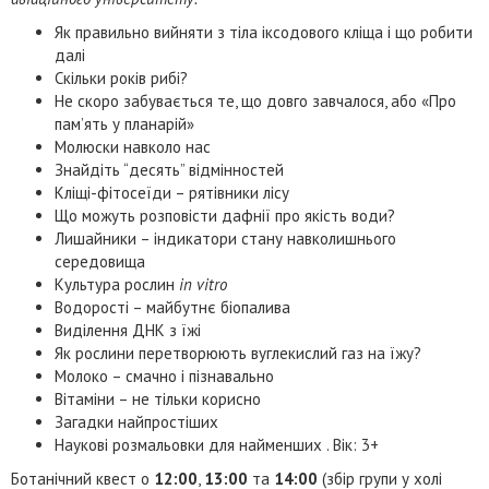
Як правильно вийняти з тіла іксодового кліща і що робити
далі
Скільки років рибі?
Не скоро забувається те, що довго завчалося, або «Про
пам’ять у планарій»
Молюски навколо нас
Знайдіть “десять” відмінностей
Кліщі-фітосеїди – рятівники лісу
Що можуть розповісти дафнії про якість води?
Лишайники – індикатори стану навколишнього
середовища
Культура рослин
in vitro
Водорості – майбутнє біопалива
Виділення ДНК з їжі
Як рослини перетворюють вуглекислий газ на їжу?
Молоко – смачно і пізнавально
Вітаміни – не тільки корисно
Загадки найпростіших
Наукові розмальовки для найменших . Вік: 3+
Ботанічний квест о
12:00
,
13:00
та
14:00
(збір групи у холі