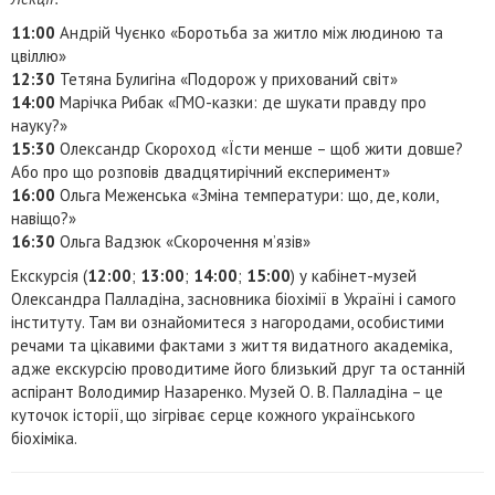
11:00
Андрій Чуєнко «Боротьба за житло між людиною та
цвіллю»
12:30
Тетяна Булигіна «Подорож у прихований світ»
14:00
Марічка Рибак «ГМО-казки: де шукати правду про
науку?»
15:30
Олександр Скороход «Їсти менше – щоб жити довше?
Або про що розповів двадцятирічний експеримент»
16:00
Ольга Меженська «Зміна температури: що, де, коли,
навіщо?»
16:30
Ольга Вадзюк «Скорочення м’язів»
Екскурсія (
12:00
;
13:00
;
14:00
;
15:00
) у кабінет-музей
Олександра Палладіна, засновника біохімії в Україні і самого
інституту. Там ви ознайомитеся з нагородами, особистими
речами та цікавими фактами з життя видатного академіка,
адже екскурсію проводитиме його близький друг та останній
аспірант Володимир Назаренко. Музей О. В. Палладіна – це
куточок історії, що зігріває серце кожного українського
біохіміка.