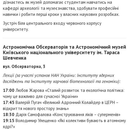
дізнаєтесь як музей допомагає студентам навчатись на
кафедрі археології та музеєзнавства, здобувати професійні
навички і робити перші кроки у власних наукових розробках.
Зустріч біля центрального входу червоного корпусу
університету.
Астрономічна Обсерваторія та Астрономічний музей
Київського національного університету ім. Тараса
Шевченка
вул. Обсерваторна, 3
Лекції (за участі установ НАН України: Інституту ядерних
досліджень та Інституту харчової біотехнології та геноміки):
17:00
Любов Жарова «Сталий розвиток та екологічна політика:
чому це важливо для сучасної України»
17:45
Валерій Пугач «Великий Адронний Колайдер в ЦЕРН –
відкриття нового простору знань»
18:30
Дарія Самофалова «Конструювання ліків – суперменів»
19:15
Володимир Улещенко «Які колективи бувають в атомному
ядрі?»