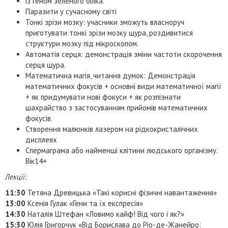
із геном зеленого білка.
Паразити у сучасному світі
Тонкі зрізи мозку: учасники зможуть власноруч
приготувати тонкі зрізи мозку щура, роздивитися
структури мозку під мікроскопом.
Автоматія серця: демонстрація зміни частоти скорочення
серця щура.
Математична магія, читання думок: Демонстрація
математичних фокусів + основні види математичної магії
+ як придумувати нові фокуси + як розпізнати
шахрайство з застосуванням прийомів математичних
фокусів.
Створення малюнків лазером на рідкокристалічних
дисплеях
Спермаграма або найменші клітини людського організму.
Вік14+
Лекції:
11:30
Тетяна Древицька «Такі корисні фізичні навантаження»
13:00
Ксенія Гулак «Гени та їх експресія»
14:30
Наталія Штефан «Ловимо кайф! Від чого і як?»
15:30
Юлія Григорчук «Від Борислава до Ріо-де-Жанейро: