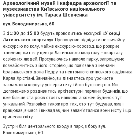
Археологічний музей і кафедра археології та
музеєзнавства Київського національного
університету ім. Тараса Шевченка
вул. Володимирська, 60
З
11:00
до
15:00
будуть проводитись екскурсії «
У серці
Латинського кварталу
». Пропонуємо відвідати незвичайну
екскурсію по колу, майже екскурсію-хоровод, що розкриє
таємниці життя у центрі Латинського кварталу – кварталу
освічених людей. Просуваючись навколо парку, запрошуємо
познайомитись з його історією, що пов’язана з іменами
бразильського дона Педру та невтомного київського садівника
Карла Хрістіані. Звичайно, ви дізнаєтесь про урочисте
закладання корпусу університету і його будівництво. Ми
допоможемо роздивитись архітектурні перлини будинків, що
вже більше ста років стоять навколо, а кожен будинок тут
унікальний. Розповімо також про тих, хто тут будував, жив і
працював, вчився і викладав, чим запам’яталися вони місту, і що
принесли світу.
Зустріч біля центрального входу в парк, з боку вул.
Володимирської, 60.