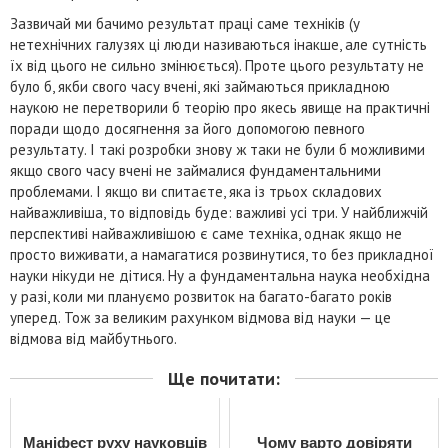
Зазвичай ми бачимо результат праці саме техніків (у
нетехнічних галузях ці люди називаються інакше, але сутність
їх від цього не сильно змінюється). Проте цього результату не
було б, якби свого часу вчені, які займаються прикладною
наукою не перетворили б теорію про якесь явище на практичні
поради щодо досягнення за його допомогою певного
результату. І такі розробки знову ж таки не були б можливими
якщо свого часу вчені не займалися фундаментальними
проблемами. І якщо ви спитаєте, яка із трьох складових
найважливіша, то відповідь буде: важливі усі три. У найближчій
перспективі найважливішою є саме техніка, однак якщо не
просто виживати, а намагатися розвинутися, то без прикладної
науки нікуди не дітися. Ну а фундаментальна наука необхідна
у разі, коли ми плануємо розвиток на багато-багато років
уперед. Тож за великим рахунком відмова від науки — це
відмова від майбутнього.
Ще почитати:
Маніфест руху науковців
Чому варто довіряти