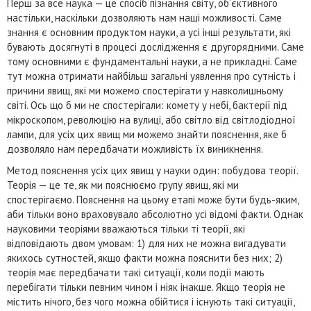
Перш за все наука — це спосіб пізнання світу, об’єктивного
настільки, наскільки дозволяють нам наші можливості. Саме
знання є основним продуктом науки, а усі інші результати, які
бувають досягнуті в процесі дослідження є другорядними. Саме
тому основними є фундаментальні науки, а не прикладні. Саме
тут можна отримати найбільш загальні уявлення про сутність і
причини явищ, які ми можемо спостерігати у навколишньому
світі. Ось що б ми не спостерігали: комету у небі, бактерії під
мікроскопом, революцію на вулиці, або світло від світлодіодної
лампи, для усіх цих явищ ми можемо знайти пояснення, яке б
дозволяло нам передбачати можливість їх виникнення.
Метод пояснення усіх цих явищ у науки один: побудова теорії.
Теорія — це те, як ми пояснюємо групу явищ, які ми
спостерігаємо. Пояснення на цьому етапі може бути будь-яким,
аби тільки воно враховувало абсолютно усі відомі факти. Однак
науковими теоріями вважаються тільки ті теорії, які
відповідають двом умовам: 1) для них не можна вигадувати
якихось сутностей, якщо факти можна пояснити без них; 2)
теорія має передбачати такі ситуації, коли події мають
перебігати тільки певним чином і ніяк інакше. Якщо теорія не
містить нічого, без чого можна обійтися і існують такі ситуації,