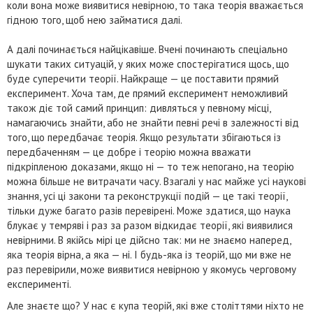
коли вона може виявитися невірною, то така теорія вважається
гідною того, щоб нею займатися далі.
А далі починається найцікавіше. Вчені починають спеціально
шукати таких ситуацій, у яких може спостерігатися щось, що
буде суперечити теорії. Найкраще — це поставити прямий
експеримент. Хоча там, де прямий експеримент неможливий
також діє той самий принцип: дивляться у певному місці,
намагаючись знайти, або не знайти певні речі в залежності від
того, що передбачає теорія. Якщо результати збігаються із
передбаченням — це добре і теорію можна вважати
підкріпленою доказами, якщо ні — то теж непогано, на теорію
можна більше не витрачати часу. Взагалі у нас майже усі наукові
знання, усі ці закони та реконструкції подій — це такі теорії,
тільки дуже багато разів перевірені. Може здатися, що наука
блукає у темряві і раз за разом відкидає теорії, які виявилися
невірними. В якійсь мірі це дійсно так: ми не знаємо наперед,
яка теорія вірна, а яка — ні. І будь-яка із теорій, що ми вже не
раз перевірили, може виявитися невірною у якомусь черговому
експерименті.
Але знаєте що? У нас є купа теорій, які вже століттями ніхто не