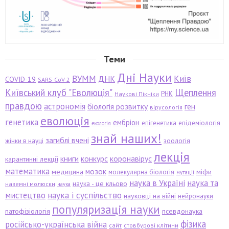
Теми
Дні Науки
ВУММ
Київ
ДНК
COVID-19
SARS-CoV-2
Київський клуб "Еволюція"
Щеплення
РНК
Наукові Пікніки
правдою
астрономія
біологія розвитку
ген
вірусологія
еволюція
генетика
ембріон
епігенетика
епідеміологія
екологія
знай наших!
загиблі вчені
зоологія
жінки в науці
лекція
книги
конкурс
коронавірус
карантинні лекції
математика
мозок
медицина
міфи
молекулярна біологія
мутації
наука в Україні
наука та
наука - це кльово
наземні молюски
наука
мистецтво
наука і суспільство
науковці на війні
нейронауки
популяризація науки
патофізіологія
псевдонаука
фізика
російсько-українська війна
сайт
стовбурові клітини