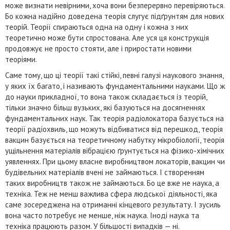
може визнати невірними, хоча вони безперервно перевіряються.
Бо кожна надійно доведена теорія слугує підґрунтям для нових
теорій. Теорії спираються одна на одну і кожна з них
теоретично може бути спростована. Але уся ця конструкція
продовжує не просто стояти, але і приростати новими
теоріями.
Саме тому, що ці теорії такі стійкі, певні галузі наукового знання,
у яких їх багато, і називають фундаментальними науками. Що ж
до науки прикладної, то вона також складається із теорій,
тільки значно більш вузьких, які базуються на досягненнях
фундаментальних наук. Так теорія радіолокатора базується на
теорії радіохвиль, що можуть відбиватися від перешкод, теорія
вакцин базується на теоретичному набутку мікробіології, теорія
ущільнення матеріалів вібрацією ґрунтується на фізико-хімічних
уявленнях. При цьому власне виробництвом локаторів, вакцин чи
будівельних матеріалів вчені не займаються. І створенням
таких виробництв також не займаються. Бо це вже не наука, а
техніка. Теж не менш важлива сфера людської діяльності, яка
саме зосереджена на отриманні кінцевого результату. І зусиль
вона часто потребує не менше, ніж наука. Іноді наука та
техніка працюють разом. У більшості випадків — ні.