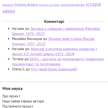
історія
ядерна фізика
історія медицини
імунна система
фізіологія
науки
Коментарі
Наталія
до
Людина з усмішкою і наплічником (Михайло
Гамкало, 1976–2022)
Михайло Васнєцов
до
Людина живе в науці (Василь
Кладько, 1957–2022)
Наталія
до
Філософ із розумом інженера, романтик у
пікселі ЗСУ. Андрій Свящук (1975–2024)
Тетяна
до
БАДи – шкодять чи допомагають? Аналізуємо
рекомендації та дослідження
Olena G
до
Хто такий Борис Балінський?
Моя наука
Про проєкт
Наші найактивніші автори
Підтримати проєкт