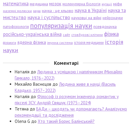
математика
мозок
медицина
міфи
молекулярна біологія
мутації
наука в Україні
наука та
наука - це кльово
наземні молюски
наука
мистецтво
наука і суспільство
науковці на війні
нейронауки
популяризація науки
патофізіологія
псевдонаука
фізика
російсько-українська війна
сайт
стовбурові клітини
історія
ядерна фізика
історія медицини
імунна система
фізіологія
науки
Коментарі
Наталія
до
Людина з усмішкою і наплічником (Михайло
Гамкало, 1976–2022)
Михайло Васнєцов
до
Людина живе в науці (Василь
Кладько, 1957–2022)
Наталія
до
Філософ із розумом інженера, романтик у
пікселі ЗСУ. Андрій Свящук (1975–2024)
Тетяна
до
БАДи – шкодять чи допомагають? Аналізуємо
рекомендації та дослідження
Olena G
до
Хто такий Борис Балінський?