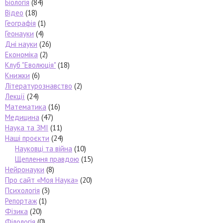
Біологія
(84)
Відео
(18)
Географія
(1)
Геонауки
(4)
Дні науки
(26)
Економіка
(2)
Клуб "Еволюція"
(18)
Книжки
(6)
Літературознавство
(2)
Лекції
(24)
Математика
(16)
Медицина
(47)
Наука та ЗМІ
(11)
Наші проєкти
(24)
Науковці та війна
(10)
Щеплення правдою
(15)
Нейронауки
(8)
Про сайт «Моя Наука»
(20)
Психологія
(3)
Репортаж
(1)
Фізика
(20)
Філологія
(0)