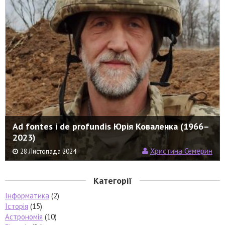
Ad fontes і de profundis Юрія Коваленка (1966–
2023)
Христина Семерин
28 Листопада 2024
Категорії
Інформатика
(2)
Історія
(15)
Астрономія
(10)