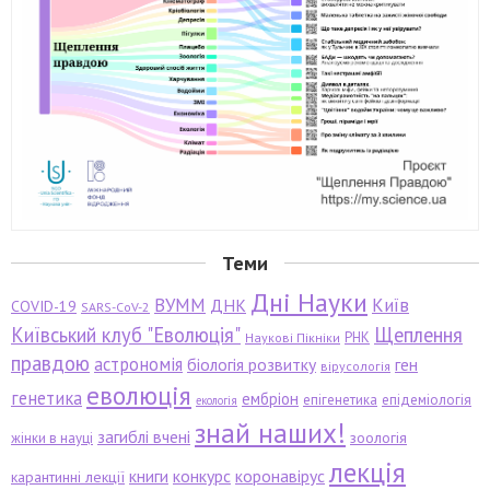
Теми
Дні Науки
ВУММ
Київ
ДНК
COVID-19
SARS-CoV-2
Київський клуб "Еволюція"
Щеплення
РНК
Наукові Пікніки
правдою
астрономія
біологія розвитку
ген
вірусологія
еволюція
генетика
ембріон
епігенетика
епідеміологія
екологія
знай наших!
загиблі вчені
зоологія
жінки в науці
лекція
книги
конкурс
коронавірус
карантинні лекції