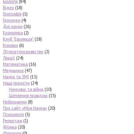
Біологія
(84)
Відео
(18)
Географія
(1)
Геонауки
(4)
Дні науки
(26)
Економіка
(2)
Клуб "Еволюція"
(18)
Книжки
(6)
Літературознавство
(2)
Лекції
(24)
Математика
(16)
Медицина
(47)
Наука та ЗМІ
(11)
Наші проєкти
(24)
Науковці та війна
(10)
Щеплення правдою
(15)
Нейронауки
(8)
Про сайт «Моя Наука»
(20)
Психологія
(3)
Репортаж
(1)
Фізика
(20)
Філологія
(0)