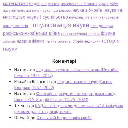
математика
мозок
медицина
міфи
молекулярна біологія
мутації
наука в Україні
наука та
наука - це кльово
наземні молюски
наука
мистецтво
наука і суспільство
науковці на війні
нейронауки
популяризація науки
патофізіологія
псевдонаука
фізика
російсько-українська війна
сайт
стовбурові клітини
історія
ядерна фізика
історія медицини
імунна система
фізіологія
науки
Коментарі
Наталія
до
Людина з усмішкою і наплічником (Михайло
Гамкало, 1976–2022)
Михайло Васнєцов
до
Людина живе в науці (Василь
Кладько, 1957–2022)
Наталія
до
Філософ із розумом інженера, романтик у
пікселі ЗСУ. Андрій Свящук (1975–2024)
Тетяна
до
БАДи – шкодять чи допомагають? Аналізуємо
рекомендації та дослідження
Olena G
до
Хто такий Борис Балінський?