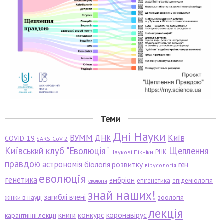
Теми
Дні Науки
ВУММ
Київ
ДНК
COVID-19
SARS-CoV-2
Київський клуб "Еволюція"
Щеплення
РНК
Наукові Пікніки
правдою
астрономія
біологія розвитку
ген
вірусологія
еволюція
генетика
ембріон
епігенетика
епідеміологія
екологія
знай наших!
загиблі вчені
зоологія
жінки в науці
лекція
книги
конкурс
коронавірус
карантинні лекції