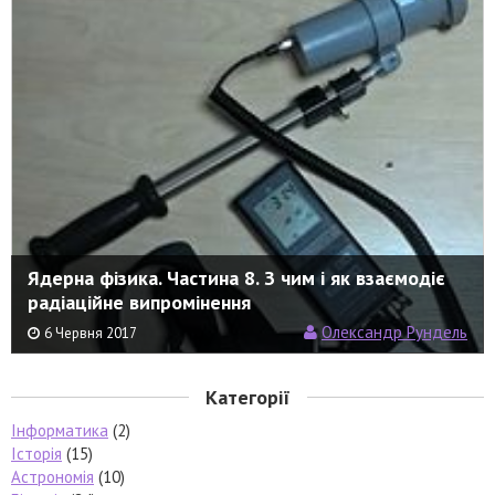
Ядерна фізика. Частина 8. З чим і як взаємодіє
радіаційне випромінення
Олександр Рундель
6 Червня 2017
Категорії
Інформатика
(2)
Історія
(15)
Астрономія
(10)