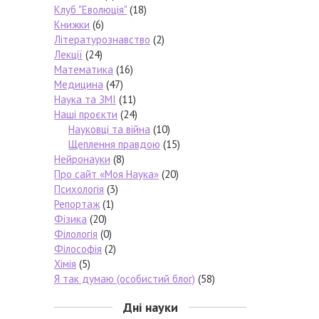
Клуб "Еволюція"
(18)
Книжки
(6)
Літературознавство
(2)
Лекції
(24)
Математика
(16)
Медицина
(47)
Наука та ЗМІ
(11)
Наші проєкти
(24)
Науковці та війна
(10)
Щеплення правдою
(15)
Нейронауки
(8)
Про сайт «Моя Наука»
(20)
Психологія
(3)
Репортаж
(1)
Фізика
(20)
Філологія
(0)
Філософія
(2)
Хімія
(5)
Я так думаю (особистий блог)
(58)
Дні науки