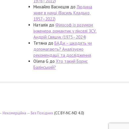
1976–2022)
Михайло Васнєцов
до
Людина
живе в науці (Василь Кладько,
1957–2022)
Наталія
до
Філософ із розумом
інженера, романтик у пікселі ЗСУ.
Андрій Свящук (1975–2024)
Тетяна
до
БАДи – шкодять чи
допомагають? Аналізуємо
рекомендації та дослідження
Olena G
до
Хто такий Борис
Балінський?
 — Некомерційна — Без Похідних
(CC BY-NC-ND 4.0)