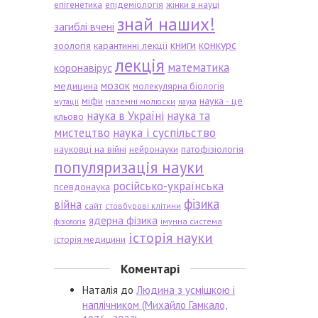
епігенетика
епідеміологія
жінки в науці
знай наших!
загиблі вчені
книги
конкурс
зоологія
карантинні лекції
лекція
математика
коронавірус
мозок
медицина
молекулярна біологія
міфи
наука - це
наземні молюски
мутації
наука
наука в Україні
наука та
кльово
мистецтво
наука і суспільство
науковці на війні
патофізіологія
нейронауки
популяризація науки
російсько-українська
псевдонаука
фізика
війна
сайт
стовбурові клітини
ядерна фізика
імунна система
фізіологія
історія науки
історія медицини
Коментарі
Наталія
до
Людина з усмішкою і
наплічником (Михайло Гамкало,