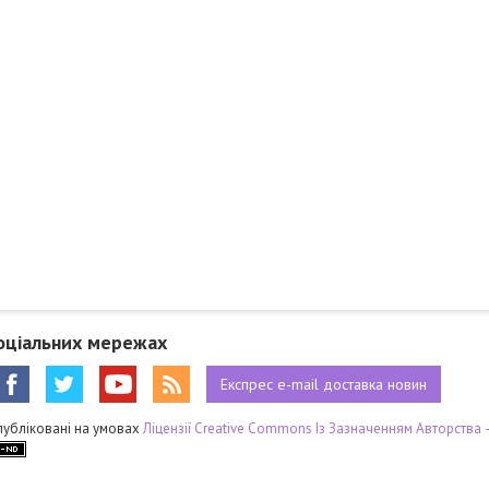
оціальних мережах
Експрес
e-mail
доставка новин
публіковані на умовах
Ліцензії Creative Commons Із Зазначенням Авторства