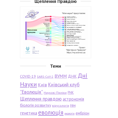
Щеплення Правдою
Теми
Дні
ВУММ
ДНК
COVID-19
SARS-CoV-2
Науки
Київський клуб
Київ
"Еволюція"
РНК
Наукові Пікніки
Щеплення правдою
астрономія
біологія розвитку
ген
вірусологія
еволюція
генетика
ембріон
екологія