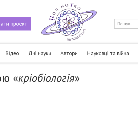
мати
проект
Відео
Дні науки
Автори
Науковці та війна
ою «
кріобіологія
»