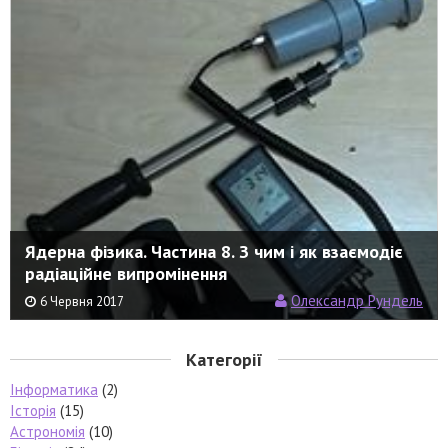
Ядерна фізика. Частина 8. З чим і як взаємодіє
радіаційне випромінення
Олександр Рундель
6 Червня 2017
Категорії
Інформатика
(2)
Історія
(15)
Астрономія
(10)