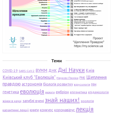
Теми
Дні Науки
ВУММ
Київ
ДНК
COVID-19
SARS-CoV-2
Київський клуб "Еволюція"
Щеплення
РНК
Наукові Пікніки
правдою
астрономія
біологія розвитку
ген
вірусологія
еволюція
генетика
ембріон
епігенетика
епідеміологія
екологія
знай наших!
загиблі вчені
зоологія
жінки в науці
лекція
книги
конкурс
коронавірус
карантинні лекції