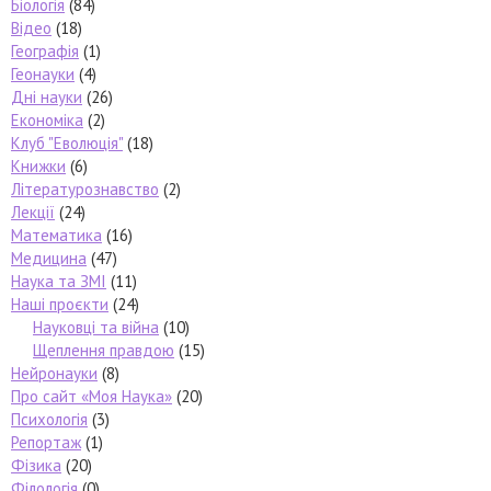
Біологія
(84)
Відео
(18)
Географія
(1)
Геонауки
(4)
Дні науки
(26)
Економіка
(2)
Клуб "Еволюція"
(18)
Книжки
(6)
Літературознавство
(2)
Лекції
(24)
Математика
(16)
Медицина
(47)
Наука та ЗМІ
(11)
Наші проєкти
(24)
Науковці та війна
(10)
Щеплення правдою
(15)
Нейронауки
(8)
Про сайт «Моя Наука»
(20)
Психологія
(3)
Репортаж
(1)
Фізика
(20)
Філологія
(0)