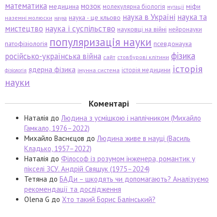
математика
мозок
медицина
міфи
молекулярна біологія
мутації
наука в Україні
наука та
наука - це кльово
наземні молюски
наука
мистецтво
наука і суспільство
науковці на війні
нейронауки
популяризація науки
патофізіологія
псевдонаука
фізика
російсько-українська війна
сайт
стовбурові клітини
історія
ядерна фізика
історія медицини
імунна система
фізіологія
науки
Коментарі
Наталія
до
Людина з усмішкою і наплічником (Михайло
Гамкало, 1976–2022)
Михайло Васнєцов
до
Людина живе в науці (Василь
Кладько, 1957–2022)
Наталія
до
Філософ із розумом інженера, романтик у
пікселі ЗСУ. Андрій Свящук (1975–2024)
Тетяна
до
БАДи – шкодять чи допомагають? Аналізуємо
рекомендації та дослідження
Olena G
до
Хто такий Борис Балінський?