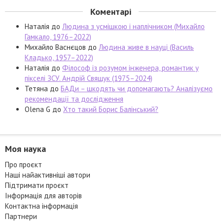
Коментарі
Наталія
до
Людина з усмішкою і наплічником (Михайло
Гамкало, 1976–2022)
Михайло Васнєцов
до
Людина живе в науці (Василь
Кладько, 1957–2022)
Наталія
до
Філософ із розумом інженера, романтик у
пікселі ЗСУ. Андрій Свящук (1975–2024)
Тетяна
до
БАДи – шкодять чи допомагають? Аналізуємо
рекомендації та дослідження
Olena G
до
Хто такий Борис Балінський?
Моя наука
Про проєкт
Наші найактивніші автори
Підтримати проєкт
Інформація для авторів
Контактна інформація
Партнери