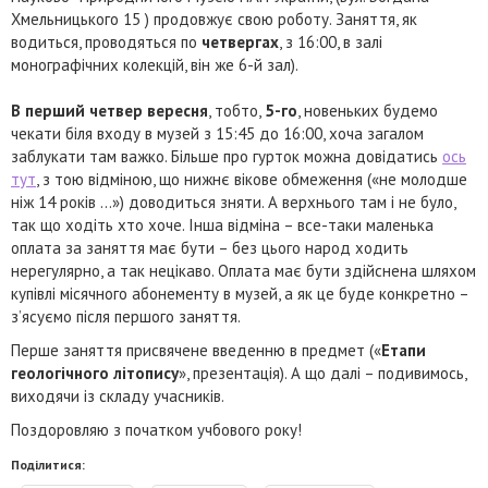
Хмельницького 15 ) продовжує свою роботу. Заняття, як
водиться, проводяться по
четвергах
, з 16:00, в залі
монографічних колекцій, він же 6-й зал).
В перший четвер вересня
, тобто,
5-го
, новеньких будемо
чекати біля входу в музей з 15:45 до 16:00, хоча загалом
заблукати там важко. Більше про гурток можна довідатись
ось
тут
, з тою відміною, що нижнє вікове обмеження («не молодше
ніж 14 років …») доводиться зняти. А верхнього там і не було,
так що ходіть хто хоче. Інша відміна – все-таки маленька
оплата за заняття має бути – без цього народ ходить
нерегулярно, а так нецікаво. Оплата має бути здійснена шляхом
купівлі місячного абонементу в музей, а як це буде конкретно –
з’ясуємо після першого заняття.
Перше заняття присвячене введенню в предмет («
Етапи
геологічного літопису
», презентація). А що далі – подивимось,
виходячи із складу учасників.
Поздоровляю з початком учбового року!
Поділитися: