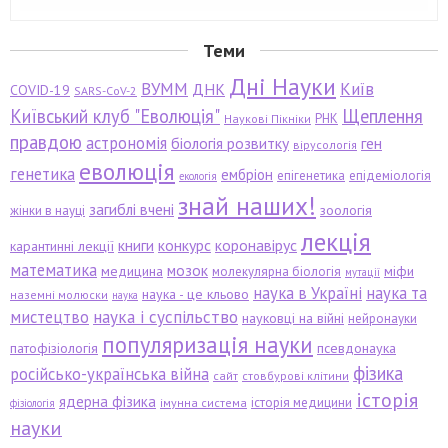
Теми
Дні Науки
ВУММ
Київ
ДНК
COVID-19
SARS-CoV-2
Київський клуб "Еволюція"
Щеплення
РНК
Наукові Пікніки
правдою
астрономія
біологія розвитку
ген
вірусологія
еволюція
генетика
ембріон
епігенетика
епідеміологія
екологія
знай наших!
загиблі вчені
зоологія
жінки в науці
лекція
книги
конкурс
коронавірус
карантинні лекції
математика
мозок
медицина
міфи
молекулярна біологія
мутації
наука в Україні
наука та
наука - це кльово
наземні молюски
наука
мистецтво
наука і суспільство
науковці на війні
нейронауки
популяризація науки
патофізіологія
псевдонаука
фізика
російсько-українська війна
сайт
стовбурові клітини
історія
ядерна фізика
історія медицини
імунна система
фізіологія
науки