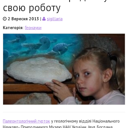
свою роботу
2 Вересня 2013
|
sigillaria
Категорія
:
Геонауки
Палеонтологічний гурток
у геологічному відділі Національного
Науково- Природничого Музею НАН України, (вул. Богдана